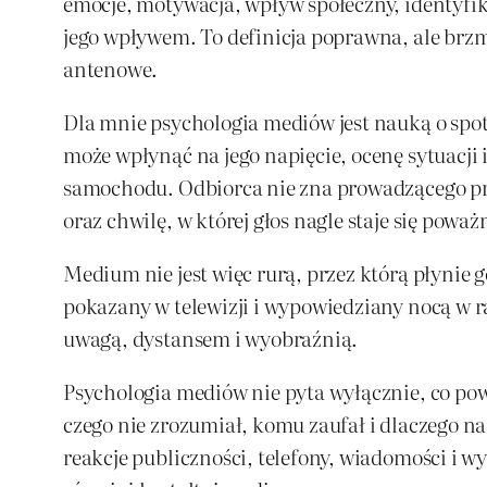
emocje, motywacja, wpływ społeczny, identyfi
jego wpływem. To definicja poprawna, ale brzm
antenowe.
Dla mnie psychologia mediów jest nauką o spotk
może wpłynąć na jego napięcie, ocenę sytuacji i
samochodu. Odbiorca nie zna prowadzącego pry
oraz chwilę, w której głos nagle staje się poważn
Medium nie jest więc rurą, przez którą płyni
pokazany w telewizji i wypowiedziany nocą w 
uwagą, dystansem i wyobraźnią.
Psychologia mediów nie pyta wyłącznie, co pow
czego nie zrozumiał, komu zaufał i dlaczego na
reakcje publiczności, telefony, wiadomości i w