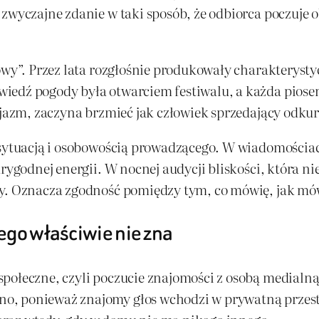
 zwyczajne zdanie w taki sposób, że odbiorca poczuje 
owy”. Przez lata rozgłośnie produkowały charakterystyc
iedź pogody była otwarciem festiwalu, a każda piosen
zjazm, zaczyna brzmieć jak człowiek sprzedający odkur
, sytuacją i osobowością prowadzącego. W wiadomości
arygodnej energii. W nocnej audycji bliskości, która n
y. Oznacza zgodność pomiędzy tym, co mówię, jak mówi
ego właściwie nie zna
społeczne, czyli poczucie znajomości z osobą medial
o, ponieważ znajomy głos wchodzi w prywatną przes