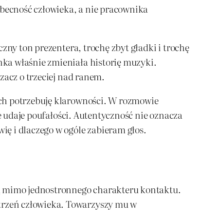
obecność człowieka, a nie pracownika
zny ton prezentera, trochę zbyt gładki i trochę
ka właśnie zmieniała historię muzyki.
zacz o trzeciej nad ranem.
ach potrzebuję klarowności. W rozmowie
ie udaje poufałości. Autentyczność nie oznacza
ę i dlaczego w ogóle zabieram głos.
ną mimo jednostronnego charakteru kontaktu.
trzeń człowieka. Towarzyszy mu w