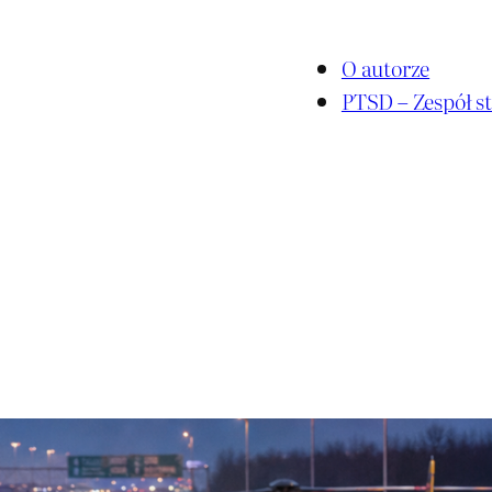
O autorze
PTSD – Zespół st
a