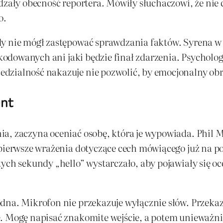
rdzały obecność reportera. Mówiły słuchaczowi, że nie
o.
y nie mógł zastępować sprawdzania faktów. Syrena w tl
szkodowanych ani jaki będzie finał zdarzenia. Psychol
zialność nakazuje nie pozwolić, by emocjonalny obra
ent
a, zaczyna oceniać osobę, która je wypowiada. Phil M
 pierwsze wrażenia dotyczące cech mówiącego już na p
tych sekundy „hello” wystarczało, aby pojawiały się 
dna. Mikrofon nie przekazuje wyłącznie słów. Przekaz
. Mogę napisać znakomite wejście, a potem unieważni