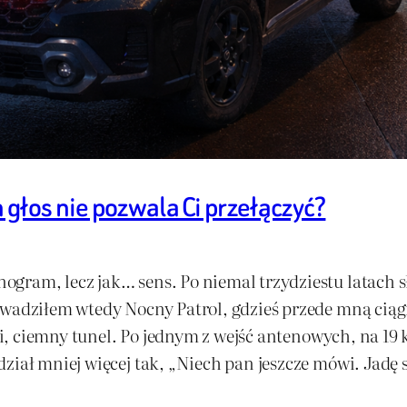
głos nie pozwala Ci przełączyć?
gram, lecz jak… sens. Po niemal trzydziestu latach s
owadziłem wtedy Nocny Patrol, gdzieś przede mną ciąg
ugi, ciemny tunel. Po jednym z wejść antenowych, na 19
iał mniej więcej tak, „Niech pan jeszcze mówi. Jadę sam