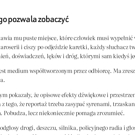
ego pozwala zobaczyć
ostawia mu puste miejsce, które człowiek musi wypeł
karoserii i ciszy po odjeździe karetki, każdy słuchacz 
eń, doświadczeń, lęków i dróg, którymi sam kiedyś je
. Jest medium współtworzonym przez odbiorcę. Ma zresz
a.
m pokazały, że opisowe efekty dźwiękowe i przestrz
z tego, że reportaż trzeba zasypać syrenami, trzask
m. Pobudza, lecz niekoniecznie pomaga zrozumieć.
łosy drogi, deszczu, silnika, policyjnego radia i głos