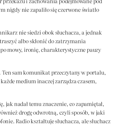
iór przekazu i zachowania podejmowane pod
m nigdy nie zapaliło się czerwone światło
nikarz nie siedzi obok słuchacza, a jednak
estraszyć albo skłonić do zatrzymania
po mowy, ironię, charakterystyczne pauzy
e. Ten sam komunikat przeczytany w portalu,
ż każde medium inaczej zarządza czasem,
ę, jak nadał temu znaczenie, co zapamiętał,
ównież drogę odwrotną, czyli sposób, w jaki
fonie. Radio kształtuje słuchacza, ale słuchacz