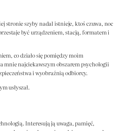
j stronie szyby nadal istnieje, ktoś czuwa, noc
rzestaje być urządzeniem, stacją, formatem i
umiem, co działo się pomiędzy moim
dla mnie najciekawszym obszarem psychologii
zpieczeństwa i wyobraźnią odbiorcy.
tym usłyszał.
chnologią. Interesują ją uwaga, pamięć,