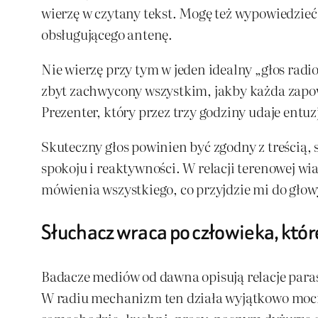
wierzę w czytany tekst. Mogę też wypowiedzieć
obsługującego antenę.
Nie wierzę przy tym w jeden idealny „głos radi
zbyt zachwycony wszystkim, jakby każda zapow
Prezenter, który przez trzy godziny udaje entu
Skuteczny głos powinien być zgodny z treścią
spokoju i reaktywności. W relacji terenowej wi
mówienia wszystkiego, co przyjdzie mi do głow
Słuchacz wraca po człowieka, któr
Badacze mediów od dawna opisują relacje para
W radiu mechanizm ten działa wyjątkowo mocn