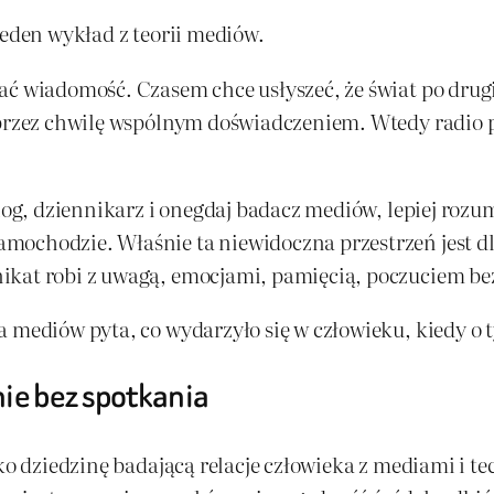
jeden wykład z teorii mediów.
ć wiadomość. Czasem chce usłyszeć, że świat po drugie
 przez chwilę wspólnym doświadczeniem. Wtedy radio p
olog, dziennikarz i onegdaj badacz mediów, lepiej roz
mochodzie. Właśnie ta niewidoczna przestrzeń jest 
ikat robi z uwagą, emocjami, pamięcią, poczuciem be
 mediów pyta, co wydarzyło się w człowieku, kiedy o 
ie bez spotkania
ko dziedzinę badającą relacje człowieka z mediami i te