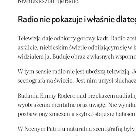
również kształtuje radio.
Radio nie pokazuje i właśnie dlat
Telewizja daje odbiorcy gotowy kadr. Radio z
asfalcie, niebieskim świetle odbijającym się w 
widziałem ja. Buduje obraz z własnych wspomni
W tym sensie radio nie jest uboższą telewizją
scenografa na świecie. Jest nim umysł słuchacz
Badania Emmy Rodero nad przekazem audialny
wyobrażenia mentalne oraz uwagę. Nie wynika 
pozbawiony znaczenia szybko staje się hałase
W Nocnym Patrolu naturalną scenografią były odg