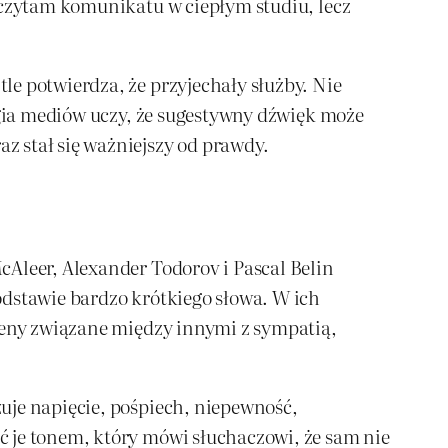
 czytam komunikatu w ciepłym studiu, lecz
e potwierdza, że przyjechały służby. Nie
ogia mediów uczy, że sugestywny dźwięk może
z stał się ważniejszy od prawdy.
cAleer, Alexander Todorov i Pascal Belin
odstawie bardzo krótkiego słowa. W ich
oceny związane między innymi z sympatią,
uje napięcie, pośpiech, niepewność,
ć je tonem, który mówi słuchaczowi, że sam nie