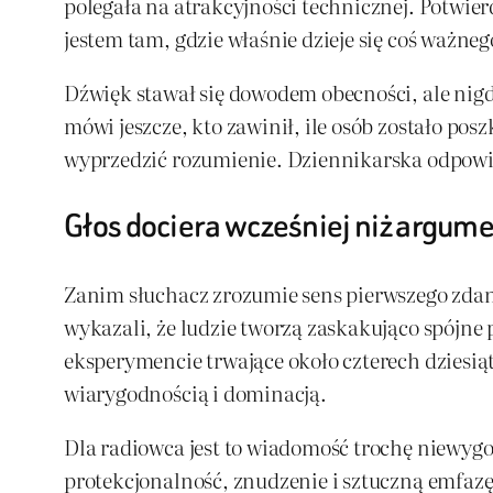
polegała na atrakcyjności technicznej. Potwie
jestem tam, gdzie właśnie dzieje się coś ważneg
Dźwięk stawał się dowodem obecności, ale nigd
mówi jeszcze, kto zawinił, ile osób zostało po
wyprzedzić rozumienie. Dziennikarska odpowied
Głos dociera wcześniej niż argum
Zanim słuchacz zrozumie sens pierwszego zdani
wykazali, że ludzie tworzą zaskakująco spójne
eksperymencie trwające około czterech dziesią
wiarygodnością i dominacją.
Dla radiowca jest to wiadomość trochę niewygo
protekcjonalność, znudzenie i sztuczną emfazę