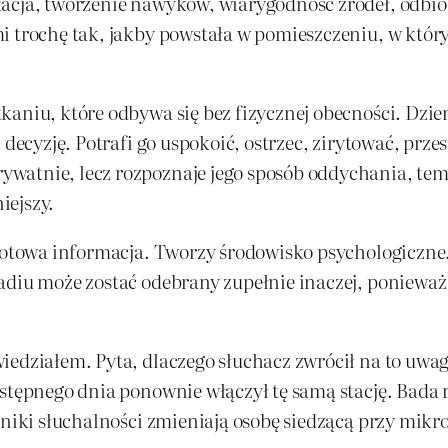
kacja, tworzenie nawyków, wiarygodność źródeł, odb
i trochę tak, jakby powstała w pomieszczeniu, w który
aniu, które odbywa się bez fizycznej obecności. Dzien
 decyzję. Potrafi go uspokoić, ostrzec, zirytować, prz
watnie, lecz rozpoznaje jego sposób oddychania, tem
iejszy.
e gotowa informacja. Tworzy środowisko psychologiczn
radiu może zostać odebrany zupełnie inaczej, poniewa
iedziałem. Pyta, dlaczego słuchacz zwrócił na to uwag
stępnego dnia ponownie włączył tę samą stację. Bada r
yniki słuchalności zmieniają osobę siedzącą przy mikro