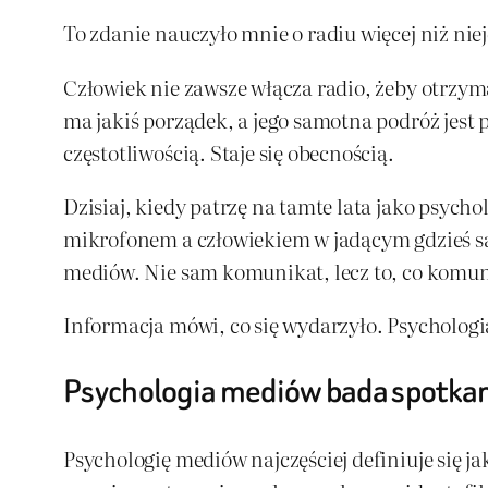
To zdanie nauczyło mnie o radiu więcej niż nie
Człowiek nie zawsze włącza radio, żeby otrzyma
ma jakiś porządek, a jego samotna podróż jest
częstotliwością. Staje się obecnością.
Dzisiaj, kiedy patrzę na tamte lata jako psych
mikrofonem a człowiekiem w jadącym gdzieś sa
mediów. Nie sam komunikat, lecz to, co komun
Informacja mówi, co się wydarzyło. Psychologia
Psychologia mediów bada spotkan
Psychologię mediów najczęściej definiuje się ja