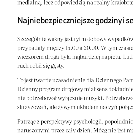
medialną, lecz odpowiedzią na realny krajobra
Najniebezpieczniejsze godziny i s
Szczególnie ważny jest rytm dobowy wypadków.
przypadały między 15.00 a 20.00. W tym czasie 
wieczorem droga była najbardziej napięta. Lud
ruch robił się gęsty.
To jest twarde uzasadnienie dla Dzien­nego Pat
Dzienny program drogowy miał sens dokładnie w
nie potrzebował wyłącznie muzyki. Potrzebował 
skrzyżowań, ale żywym układem naczyń połąc
Patrząc z perspektywy psychologii, popołudnio
naruszonymi przez cały dzień. Mózg nie jest 