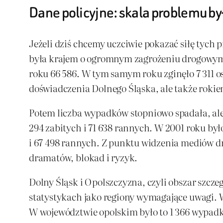
Dane policyjne: skala problemu b
Jeżeli dziś chcemy uczciwie pokazać siłę tych 
była krajem o ogromnym zagrożeniu drogowym.
roku 66 586. W tym samym roku zginęło 7 311 os
doświadczenia Dolnego Śląska, ale także rok
Potem liczba wypadków stopniowo spadała, ale
294 zabitych i 71 638 rannych. W 2001 roku był
i 67 498 rannych. Z punktu widzenia mediów dr
dramatów, blokad i ryzyk.
Dolny Śląsk i Opolszczyzna, czyli obszar szcze
statystykach jako regiony wymagające uwagi. 
W województwie opolskim było to 1 366 wypadków,