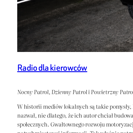
Radio dla kierowców
Nocny Patrol, Dzienny Patrol i Powietrzny Patr
W historii mediów lokalnych są takie pomysły, k
nazwał, nie dlatego, że ich autor chciał budowa
społecznych. Gwałtownego rozwoju motoryzacji, 
natychmiastowej informacji. Tak właśnie patrz