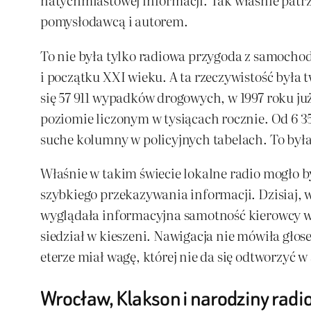
pomysłodawcą i autorem.
To nie była tylko radiowa przygoda z samocho
i początku XXI wieku. A ta rzeczywistość była
się 57 911 wypadków drogowych, w 1997 roku ju
poziomie liczonym w tysiącach rocznie. Od 6 35
suche kolumny w policyjnych tabelach. To była
Właśnie w takim świecie lokalne radio mogło by
szybkiego przekazywania informacji. Dzisiaj, 
wyglądała informacyjna samotność kierowcy w 
siedział w kieszeni. Nawigacja nie mówiła głos
eterze miał wagę, której nie da się odtworzyć w
Wrocław, Klakson i narodziny rad