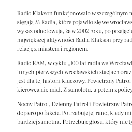
Radio Klakson funkcjonowało w szczególnym mo
sięgają M Radia, które pojawiło się we wrocław
wykaz odnotowuje, że w 2002 roku, po przejęciu
największej aktywności Radia Klakson przypadł
relację z miastem i regionem.
Radio RAM, w cyklu „100 lat radia we Wrocławi
innych pierwszych wrocławskich stacjach oraz 
jest dla tej historii kluczowy. Powietrzny Patr
kierowca nie miał. Z samolotu, a potem z polic
Nocny Patrol, Dzienny Patrol i Powietrzny Patro
dopiero po fakcie. Potrzebuje jej rano, kiedy mi
bardziej samotna. Potrzebuje głosu, który nie ty