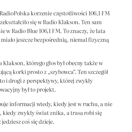
adioPolska korzenie częstotliwości 106,1 FM
rzekształciło się w Radio Klakson. Ten sam
e w Radio Blue 106,1 FM. To znaczy, że lata
 miało jeszcze bezpośrednią, niemal fizyczną
 Klakson, którego głos był obecny także w
ącą korki prosto z „szybowca”. Ten szczegół
to i drogi z perspektywy, której zwykły
wacyjny był to projekt.
uje informacji wtedy, kiedy jest w ruchu, a nie
 kiedy zwykły świat znika, a trasa robi się
edziesz coś się dzieje.