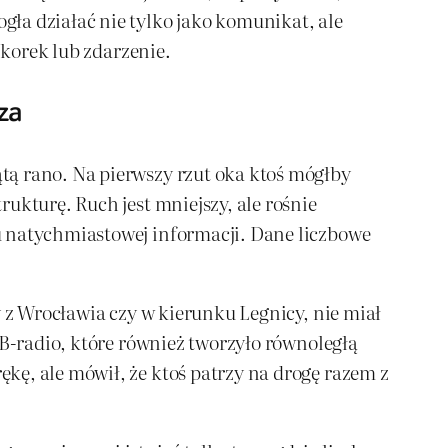
ła działać nie tylko jako komunikat, ale
 korek lub zdarzenie.
za
tą rano. Na pierwszy rzut oka ktoś mógłby
ukturę. Ruch jest mniejszy, ale rośnie
u natychmiastowej informacji. Dane liczbowe
y z Wrocławia czy w kierunku Legnicy, nie miał
CB-radio, które również tworzyło równoległą
kę, ale mówił, że ktoś patrzy na drogę razem z