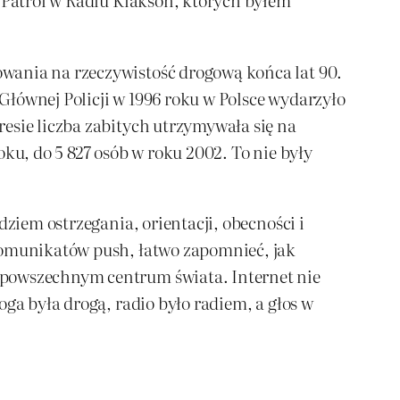
wania na rzeczywistość drogową końca lat 90.
Głównej Policji w 1996 roku w Polsce wydarzyło
esie liczba zabitych utrzymywała się na
ku, do 5 827 osób w roku 2002. To nie były
dziem ostrzegania, orientacji, obecności i
 komunikatów push, łatwo zapomnieć, jak
 powszechnym centrum świata. Internet nie
ga była drogą, radio było radiem, a głos w