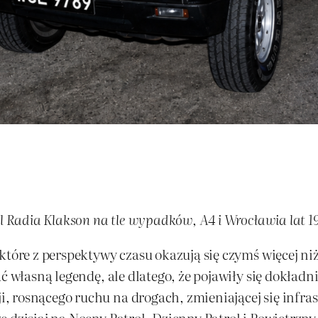
ol Radia Klakson na tle wypadków, A4 i Wrocławia lat 
tóre z perspektywy czasu okazują się czymś więcej niż 
ć własną legendę, ale dlatego, że pojawiły się dokładn
rosnącego ruchu na drogach, zmieniającej się infrastr
ę dzisiaj na Nocny Patrol, Dzienny Patrol i Powietrzn