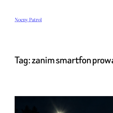
Przejdź
do
Nocny Patrol
treści
Tag:
zanim smartfon prowad