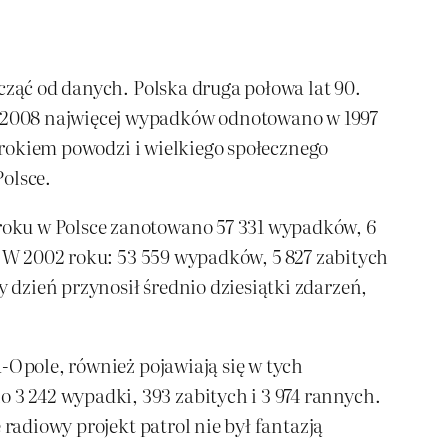
cząć od danych. Polska druga połowa lat 90.
-2008 najwięcej wypadków odnotowano w 1997
o rokiem powodzi i wielkiego społecznego
olsce.
roku w Polsce zanotowano 57 331 wypadków, 6
. W 2002 roku: 53 559 wypadków, 5 827 zabitych
dzień przynosił średnio dziesiątki zdarzeń,
-Opole, również pojawiają się w tych
3 242 wypadki, 393 zabitych i 3 974 rannych.
radiowy projekt patrol nie był fantazją