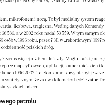
dem, mikrofonem i nocą. To był medialny system reago
 twarda, liczbowa, tragiczna. Według danych Komendy 
ż 66 586, a w 2002 roku nadal 53 559. W tym samym okr
9 osób w 1996 roku, przez 7 311 w „rekordowym” 1997 ro
 codzienność polskich dróg.
ć czymś więcej niż tłem do jazdy. Mogło stać się narzę
w epoce map cyfrowych, aplikacji, kamer miejskich i
latach 1996-2002. Telefon komórkowy nie był jeszcze
em syntetycznym, że za dwa kilometry będzie zator. Dro
 statystykach odsłon.
iowego patrolu