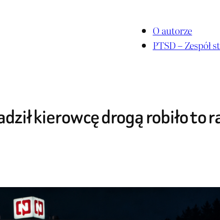
O autorze
PTSD – Zespół st
ził kierowcę drogą robiło to r