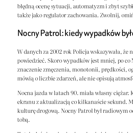
błędną ocenę sytuacji, automatyzm i zbyt szyb
także jako regulator zachowania. Zwolnij, omiń,
Nocny Patrol: kiedy wypadków było
W danych za 2002 rok Policja wskazywała, że 
powiedzieć. Skoro wypadków jest mniej, po co N
znaczenie zmęczenia, monotonii, prędkości, o
mówią o liczbie zdarzeń, ale nie opisują atmosf
Nocna jazda w latach 90. miała własny ciężar. 
ekranu z aktualizacją co kilkanaście sekund. M
kulturę drogową. Nocny Patrol był radiowym od
tobą.