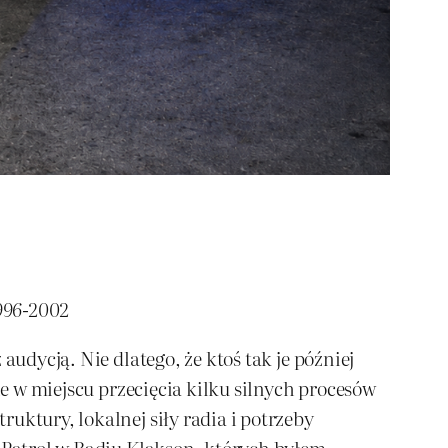
1996-2002
audycją. Nie dlatego, że ktoś tak je później
ie w miejscu przecięcia kilku silnych procesów
uktury, lokalnej siły radia i potrzeby
y Patrol w Radiu Klakson, których byłem