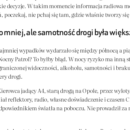
kie decyzje. W takim momencie informacja radiowa mog
 poczekaj, nie pchaj się tam, gdzie właśnie tworzy się
 mniej, ale samotność drogi była więks
najmniej wypadków wydarzało się między północą a pią
ocny Patrol? To byłby błąd. W nocy ryzyko ma inną str
graniczonej widoczności, alkoholu, samotności i brak
ery drogi.
Kierowca jadący A4, starą drogą na Opole, przez wylot
iał reflektory, radio, własne doświadczenie i czasem 
powiednikiem światła na poboczu. Nie prowadził za rę