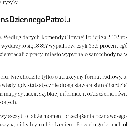
z ryzyka.
ens Dziennego Patrolu
 Według danych Komendy Głównej Policji za 2002 rok 
wydarzyło się 18 857 wypadków, czyli 35,5 procent ogó
zie wracali z pracy, miasto wypychało samochody na wy
rolu. Nie chodziło tylko o atrakcyjny format radiowy, 
tedy, gdy statystycznie droga stawała się najbardzie
mapy sytuacji, szybkiej informacji, ostrzeżenia i świ
zonych.
wy szczyt to także moment przeciążenia poznawczego.
maszyną z idealnym chłodzeniem. Po wielu godzinach o