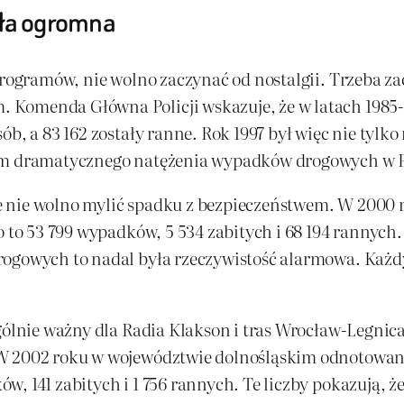
yła ogromna
programów, nie wolno zaczynać od nostalgii. Trzeba za
 Komenda Główna Policji wskazuje, że w latach 1985
ób, a 83 162 zostały ranne. Rok 1997 był więc nie tylk
iem dramatycznego natężenia wypadków drogowych w P
 nie wolno mylić spadku z bezpieczeństwem. W 2000 
o to 53 799 wypadków, 5 534 zabitych i 68 194 rannych
ogowych to nadal była rzeczywistość alarmowa. Każdy 
gólnie ważny dla Radia Klakson i tras Wrocław-Legnica
W 2002 roku w województwie dolnośląskim odnotowano 
 141 zabitych i 1 756 rannych. Te liczby pokazują, że 