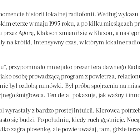
mencie historii lokalnej radiofonii. Według wykazu R
skim eterze w maju 1995 roku, a po kilku miesiącach p
 przez Agorę, Klakson zmienił się w Klaxon, a następni
y na krótki, intensywny czas, w którym lokalne radio
u”, przypominało mnie jako prezentera dawnego Radia
jako osobę prowadzącą program z powietrza, relacjonuj
ol nie był ozdobą ramówki. Był próbą spojrzenia na mias
yjnego śmigłowca. Ten detal pokazuje, jak ważny i inno
l wyrastały z bardzo prostej intuicji. Kierowca potrzeb
asto się budzi. Po południu, kiedy ruch gęstnieje. Nocą,
lko zagra piosenkę, ale powie uważaj, tam, gdzie teraz j