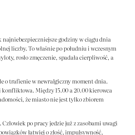
najniebezpieczniejsze godziny w ciągu dnia
lnej liczby. To właśnie po południu i wczesnym
loty, rosło zmęczenie, spadała cierpliwość, a
ale o trafienie w newralgiczny moment dnia.
j konfliktowa. Między 15.00 a 20.00 kierowca
adomości, że miasto nie jest tylko zbiorem
 Człowiek po pracy jedzie już z zasobami uwagi
bowiązków łatwiej o złość, impulsywność,