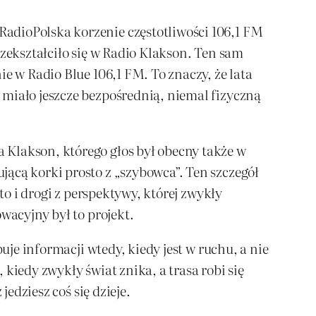
adioPolska korzenie częstotliwości 106,1 FM
rzekształciło się w Radio Klakson. Ten sam
e w Radio Blue 106,1 FM. To znaczy, że lata
 miało jeszcze bezpośrednią, niemal fizyczną
 Klakson, którego głos był obecny także w
ącą korki prosto z „szybowca”. Ten szczegół
to i drogi z perspektywy, której zwykły
wacyjny był to projekt.
uje informacji wtedy, kiedy jest w ruchu, a nie
 kiedy zwykły świat znika, a trasa robi się
edziesz coś się dzieje.