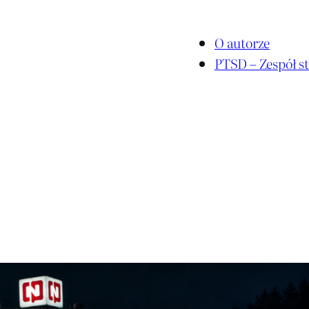
O autorze
PTSD – Zespół st