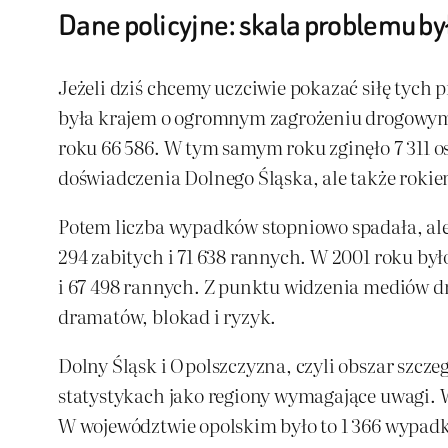
Dane policyjne: skala problemu b
Jeżeli dziś chcemy uczciwie pokazać siłę tych 
była krajem o ogromnym zagrożeniu drogowym.
roku 66 586. W tym samym roku zginęło 7 311 os
doświadczenia Dolnego Śląska, ale także rok
Potem liczba wypadków stopniowo spadała, ale
294 zabitych i 71 638 rannych. W 2001 roku był
i 67 498 rannych. Z punktu widzenia mediów dr
dramatów, blokad i ryzyk.
Dolny Śląsk i Opolszczyzna, czyli obszar szcze
statystykach jako regiony wymagające uwagi. 
W województwie opolskim było to 1 366 wypadków,