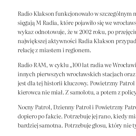
Radio Klakson funkcjonowało w szczególnym mo
sięgają M Radia, które pojawiło się we wrocław
wykaz odnotowuje, że w 2002 roku, po przejęciu
największej aktywności Radia Klakson przypadł
relację z miastem i regionem.
Radio RAM, w cyklu „100 lat radia we Wrocławi
innych pierwszych wrocławskich stacjach oraz 
jest dla tej historii kluczowy. Powietrzny Patr
kierowca nie miał. Z samolotu, a potem z polic
Nocny Patrol, Dzienny Patrol i Powietrzny Patro
dopiero po fakcie. Potrzebuje jej rano, kiedy mi
bardziej samotna. Potrzebuje głosu, który nie ty