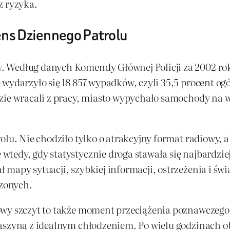
z ryzyka.
ens Dziennego Patrolu
 Według danych Komendy Głównej Policji za 2002 rok 
wydarzyło się 18 857 wypadków, czyli 35,5 procent ogó
zie wracali z pracy, miasto wypychało samochody na wy
rolu. Nie chodziło tylko o atrakcyjny format radiowy, 
tedy, gdy statystycznie droga stawała się najbardzie
mapy sytuacji, szybkiej informacji, ostrzeżenia i świ
zonych.
wy szczyt to także moment przeciążenia poznawczego.
maszyną z idealnym chłodzeniem. Po wielu godzinach o