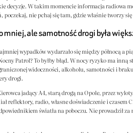
kie decyzje. W takim momencie informacja radiowa mog
 poczekaj, nie pchaj się tam, gdzie właśnie tworzy się
 mniej, ale samotność drogi była więks
najmniej wypadków wydarzało się między północą a pią
ocny Patrol? To byłby błąd. W nocy ryzyko ma inną str
graniczonej widoczności, alkoholu, samotności i brak
ery drogi.
Kierowca jadący A4, starą drogą na Opole, przez wylot
iał reflektory, radio, własne doświadczenie i czasem 
powiednikiem światła na poboczu. Nie prowadził za rę