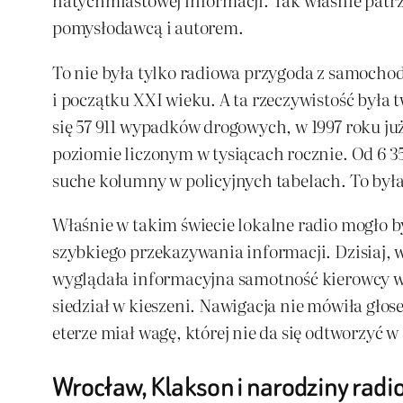
pomysłodawcą i autorem.
To nie była tylko radiowa przygoda z samocho
i początku XXI wieku. A ta rzeczywistość była
się 57 911 wypadków drogowych, w 1997 roku ju
poziomie liczonym w tysiącach rocznie. Od 6 35
suche kolumny w policyjnych tabelach. To była
Właśnie w takim świecie lokalne radio mogło by
szybkiego przekazywania informacji. Dzisiaj, 
wyglądała informacyjna samotność kierowcy w 
siedział w kieszeni. Nawigacja nie mówiła głos
eterze miał wagę, której nie da się odtworzyć w
Wrocław, Klakson i narodziny rad