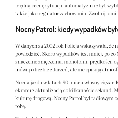
błędną ocenę sytuacji, automatyzm i zbyt szyb
także jako regulator zachowania. Zwolnij, omiń,
Nocny Patrol: kiedy wypadków było
W danych za 2002 rok Policja wskazywała, że 
powiedzieć. Skoro wypadków jest mniej, po co N
znaczenie zmęczenia, monotonii, prędkości, o
mówią o liczbie zdarzeń, ale nie opisują atmosf
Nocna jazda w latach 90. miała własny ciężar. 
ekranu z aktualizacją co kilkanaście sekund. M
kulturę drogową. Nocny Patrol był radiowym od
tobą.