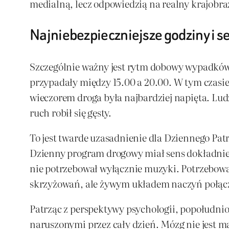
medialną, lecz odpowiedzią na realny krajobra
Najniebezpieczniejsze godziny i s
Szczególnie ważny jest rytm dobowy wypadków.
przypadały między 15.00 a 20.00. W tym czasie 
wieczorem droga była najbardziej napięta. Lud
ruch robił się gęsty.
To jest twarde uzasadnienie dla Dzien­nego Pat
Dzienny program drogowy miał sens dokładnie w
nie potrzebował wyłącznie muzyki. Potrzebował 
skrzyżowań, ale żywym układem naczyń połąc
Patrząc z perspektywy psychologii, popołudnio
naruszonymi przez cały dzień. Mózg nie jest 