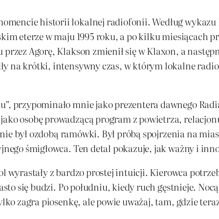
mencie historii lokalnej radiofonii. Według wykazu R
skim eterze w maju 1995 roku, a po kilku miesiącach p
 przez Agorę, Klakson zmienił się w Klaxon, a następni
y na krótki, intensywny czas, w którym lokalne radio
u”, przypominało mnie jako prezentera dawnego Radia
jako osobę prowadzącą program z powietrza, relacjonuj
ol nie był ozdobą ramówki. Był próbą spojrzenia na mias
yjnego śmigłowca. Ten detal pokazuje, jak ważny i inno
l wyrastały z bardzo prostej intuicji. Kierowca potrzeb
asto się budzi. Po południu, kiedy ruch gęstnieje. Nocą,
lko zagra piosenkę, ale powie uważaj, tam, gdzie teraz j