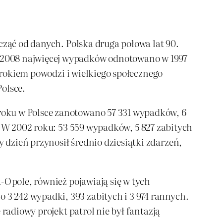
cząć od danych. Polska druga połowa lat 90.
-2008 najwięcej wypadków odnotowano w 1997
o rokiem powodzi i wielkiego społecznego
olsce.
roku w Polsce zanotowano 57 331 wypadków, 6
. W 2002 roku: 53 559 wypadków, 5 827 zabitych
dzień przynosił średnio dziesiątki zdarzeń,
-Opole, również pojawiają się w tych
3 242 wypadki, 393 zabitych i 3 974 rannych.
radiowy projekt patrol nie był fantazją