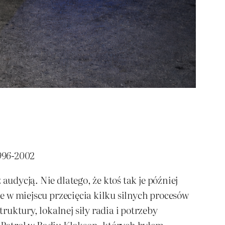
1996-2002
audycją. Nie dlatego, że ktoś tak je później
ie w miejscu przecięcia kilku silnych procesów
uktury, lokalnej siły radia i potrzeby
y Patrol w Radiu Klakson, których byłem