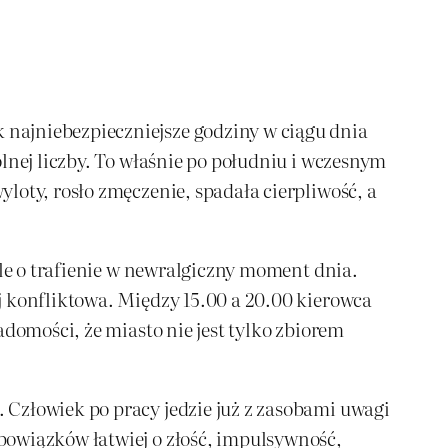
najniebezpieczniejsze godziny w ciągu dnia
lnej liczby. To właśnie po południu i wczesnym
loty, rosło zmęczenie, spadała cierpliwość, a
ale o trafienie w newralgiczny moment dnia.
j konfliktowa. Między 15.00 a 20.00 kierowca
adomości, że miasto nie jest tylko zbiorem
 Człowiek po pracy jedzie już z zasobami uwagi
bowiązków łatwiej o złość, impulsywność,