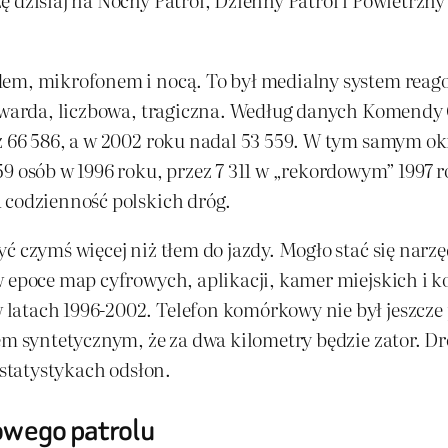
dem, mikrofonem i nocą. To był medialny system reago
 twarda, liczbowa, tragiczna. Według danych Komendy 
ż 66 586, a w 2002 roku nadal 53 559. W tym samym okr
9 osób w 1996 roku, przez 7 311 w „rekordowym” 1997 ro
 codzienność polskich dróg.
ć czymś więcej niż tłem do jazdy. Mogło stać się narzę
w epoce map cyfrowych, aplikacji, kamer miejskich i
latach 1996-2002. Telefon komórkowy nie był jeszcze
em syntetycznym, że za dwa kilometry będzie zator. Dro
 statystykach odsłon.
iowego patrolu