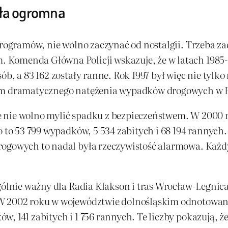
yła ogromna
programów, nie wolno zaczynać od nostalgii. Trzeba za
 Komenda Główna Policji wskazuje, że w latach 1985
ób, a 83 162 zostały ranne. Rok 1997 był więc nie tylk
iem dramatycznego natężenia wypadków drogowych w P
 nie wolno mylić spadku z bezpieczeństwem. W 2000 
o to 53 799 wypadków, 5 534 zabitych i 68 194 rannych
ogowych to nadal była rzeczywistość alarmowa. Każdy 
gólnie ważny dla Radia Klakson i tras Wrocław-Legnica
W 2002 roku w województwie dolnośląskim odnotowano 
 141 zabitych i 1 756 rannych. Te liczby pokazują, że 