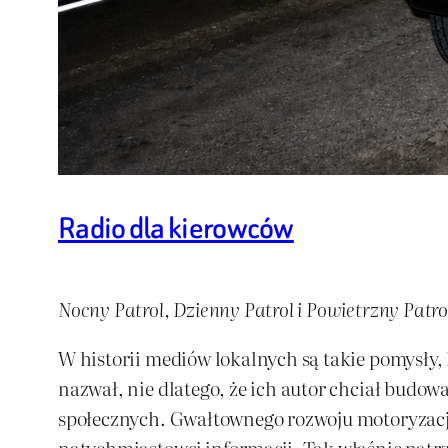
Radio dla kierowców
Nocny Patrol, Dzienny Patrol i Powietrzny Patr
W historii mediów lokalnych są takie pomysły, k
nazwał, nie dlatego, że ich autor chciał budowa
społecznych. Gwałtownego rozwoju motoryzacji, 
natychmiastowej informacji. Tak właśnie patrz