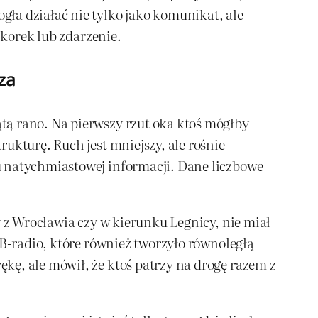
ła działać nie tylko jako komunikat, ale
 korek lub zdarzenie.
za
tą rano. Na pierwszy rzut oka ktoś mógłby
ukturę. Ruch jest mniejszy, ale rośnie
u natychmiastowej informacji. Dane liczbowe
y z Wrocławia czy w kierunku Legnicy, nie miał
CB-radio, które również tworzyło równoległą
kę, ale mówił, że ktoś patrzy na drogę razem z