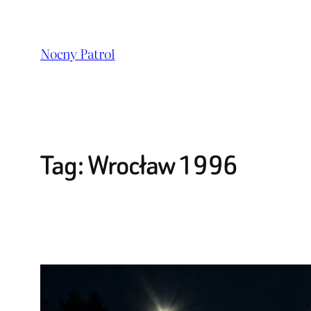
Przejdź
do
Nocny Patrol
treści
Tag:
Wrocław 1996