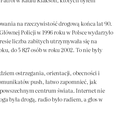
wania na rzeczywistość drogową końca lat 90.
Głównej Policji w 1996 roku w Polsce wydarzyło
esie liczba zabitych utrzymywała się na
ku, do 5 827 osób w roku 2002. To nie były
dziem ostrzegania, orientacji, obecności i
 komunikatów push, łatwo zapomnieć, jak
 powszechnym centrum świata. Internet nie
ga była drogą, radio było radiem, a głos w