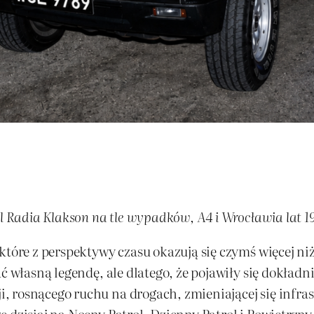
ol Radia Klakson na tle wypadków, A4 i Wrocławia lat 
tóre z perspektywy czasu okazują się czymś więcej niż 
ć własną legendę, ale dlatego, że pojawiły się dokładn
rosnącego ruchu na drogach, zmieniającej się infrastr
ę dzisiaj na Nocny Patrol, Dzienny Patrol i Powietrzn