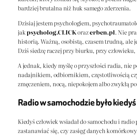
bardziej brutalna niż huk samego zderzenia.
Dzisiaj jestem psychologiem, psychotraumatol
jak
psycholog.CLICK
oraz
erben.pl
. Nie pr
historią. Ważną, osobistą, czasem trudną, ale 
Dziś siedzę raczej przy biurku, przy człowieku,
A jednak, kiedy myślę o przyszłości radia, nie 
nadajnikiem, odbiornikiem, częstotliwością czy
zmęczeniem, nocą, niepokojem albo zwykłą potrz
Radio w samochodzie było kiedyś 
Kiedyś człowiek wsiadał do samochodu i radio p
zastanawiać się, czy zasięg danych komórkowyc