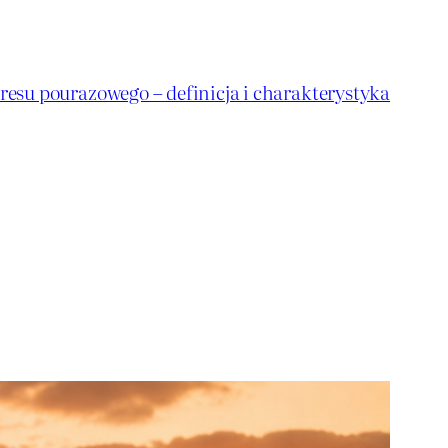
resu pourazowego – definicja i charakterystyka