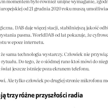
nym momentem było również unijne wymaganie, zgodn
opejskiej od 21 grudnia 2020 roku muszą umożliwiać 
iczna. DAB daje więcej stacji, stabilniejszą jakość od
zystania pasma. WorldDAB od lat pokazuje, że cyfrowe
stu w epoce internetu.
ę, że sama technologia wystarczy. Człowiek nie przywią
 rytuału. Do tego, że o siódmej rano ktoś mówi do nie
 świat jeszcze istnieje poza ekranem telefonu.
. Ale tylko człowiek po drugiej stronie mikrofonu moż
ą trzy różne przyszłości radia