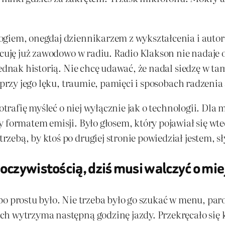
ogiem, onegdaj dziennikarzem z wykształcenia i autor
acuję już zawodowo w radiu. Radio Klakson nie nadaje od
jednak historią. Nie chcę udawać, że nadal siedzę w t
 przy jego lęku, traumie, pamięci i sposobach radzenia
potrafię myśleć o niej wyłącznie jak o technologii. Dla
 formatem emisji. Było głosem, który pojawiał się wte
ebą, by ktoś po drugiej stronie powiedział jestem, sł
oczywistością, dziś musi walczyć o mie
o prostu było. Nie trzeba było go szukać w menu, paro
h wytrzyma następną godzinę jazdy. Przekręcało się kl