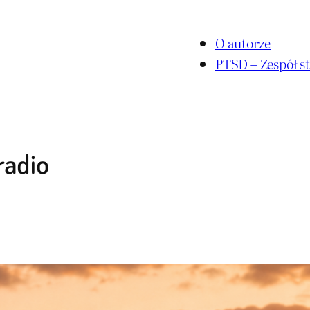
O autorze
PTSD – Zespół st
radio