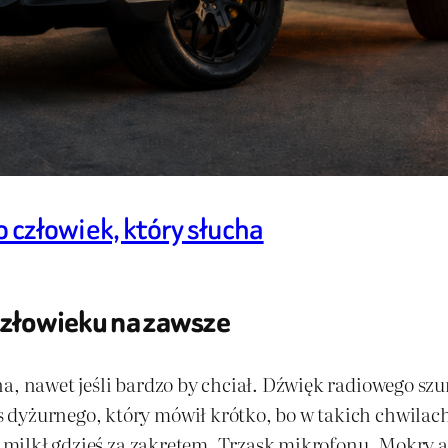
o człowiek, który słucha
 człowieku na zawsze
na, nawet jeśli bardzo by chciał. Dźwięk radiowego s
dyżurnego, który mówił krótko, bo w takich chwilach
le milkł gdzieś za zakrętem. Trzask mikrofonu. Mokry a