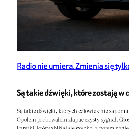
Radio nie umiera. Zmienia się tylk
Są takie dźwięki, które zostają w
Są takie dźwięki, których człowiek nie zapomi
Opolem próbowałem złapać czysty sygnał. Głos 
karetki, który zbliżał się szybko, a potem nag