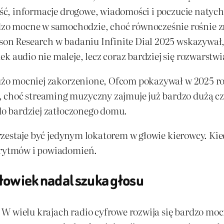
lność, informacje drogowe, wiadomości i poczucie naty
o mocne w samochodzie, choć równocześnie rośnie z
ison Research w badaniu Infinite Dial 2025 wskazywał
k audio nie maleje, lecz coraz bardziej się rozwarstwi
 dużo mocniej zakorzenione, Ofcom pokazywał w 2025 r
 choć streaming muzyczny zajmuje już bardzo dużą c
 do bardziej zatłoczonego domu.
 przestaje być jedynym lokatorem w głowie kierowcy. Kie
gorytmów i powiadomień.
łowiek nadal szuka głosu
W wielu krajach radio cyfrowe rozwija się bardzo mocn