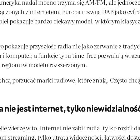
. Ameryka nadal mocno trzyma się AM/FM, ale jednocze
ączonych z internetem. Europa rozwija DAB jako cyfro
kolei pokazuje bardzo ciekawy model, w którym klasyczn
bo pokazuje przyszłość radia nie jako zerwanie z tradycj
 i komputer, a funkcje typu time-free pozwalają wracać
go regionu w modelu rozszerzonym.
 chcą porzucać marki radiowe, które znają. Często chcą
nie jest internet, tylko niewidzialnoś
. Nie wierzę w to. Internet nie zabił radia, tylko rozb
m streaming, tylko utrata widoczności, łatwości dostę