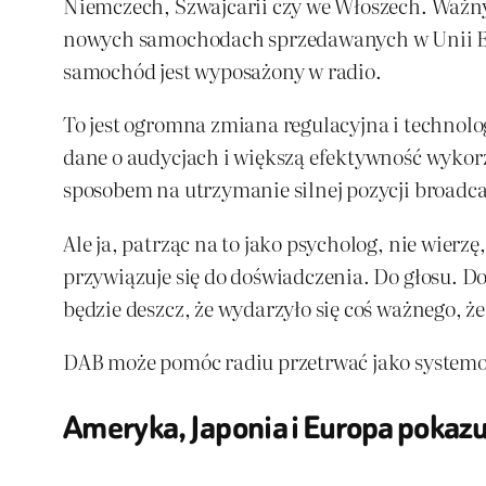
Niemczech, Szwajcarii czy we Włoszech. Waż
nowych samochodach sprzedawanych w Unii Eur
samochód jest wyposażony w radio.
To jest ogromna zmiana regulacyjna i technolog
dane o audycjach i większą efektywność wykor
sposobem na utrzymanie silnej pozycji broadca
Ale ja, patrząc na to jako psycholog, nie wierz
przywiązuje się do doświadczenia. Do głosu. Do
będzie deszcz, że wydarzyło się coś ważnego, że
DAB może pomóc radiu przetrwać jako systemowi
Ameryka, Japonia i Europa pokazuj