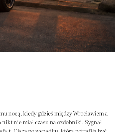
zumu nocą, kiedy gdzieś między Wrocławiem a
 nikt nie miał czasu na ozdobniki. Sygnał
sfalt. Cisza po wypadku, która potrafiła być