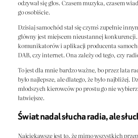
odzywał się głos. Czasem muzyka, czasem wiado
go osobiście.
Dzisiaj samochód stał się czymś zupełnie inny
główny jest miejscem nieustannej konkurencji.
komunikatorów i aplikacji producenta samochod
DAB, czy internet. Ona zależy od tego, czy rad
To jest dla mnie bardzo ważne, bo przez lata 
było najlepsze, ale dlatego, że było najbliżej. 
młodszych kierowców po prostu go nie wybierze. 
łatwiejsze.
Świat nadal słucha radia, ale słuc
Najciekawsze jest to, że mimo wszystkich prz