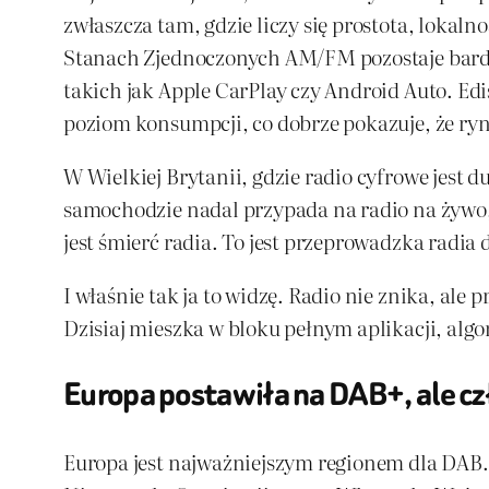
zwłaszcza tam, gdzie liczy się prostota, loka
Stanach Zjednoczonych AM/FM pozostaje bardz
takich jak Apple CarPlay czy Android Auto. Ed
poziom konsumpcji, co dobrze pokazuje, że ryne
W Wielkiej Brytanii, gdzie radio cyfrowe jest
samochodzie nadal przypada na radio na żywo,
jest śmierć radia. To jest przeprowadzka radia
I właśnie tak ja to widzę. Radio nie znika, ale
Dzisiaj mieszka w bloku pełnym aplikacji, al
Europa postawiła na DAB+, ale cz
Europa jest najważniejszym regionem dla DAB. 