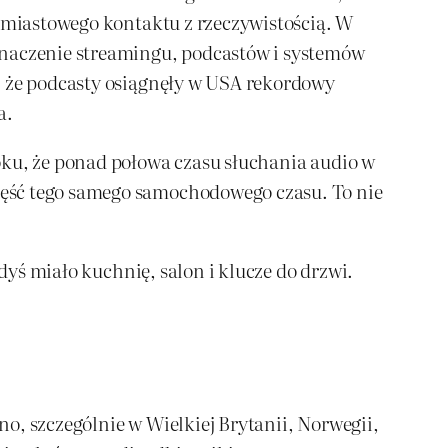
chmiastowego kontaktu z rzeczywistością. W
naczenie streamingu, podcastów i systemów
, że podcasty osiągnęły w USA rekordowy
a.
oku, że ponad połowa czasu słuchania audio w
zęść tego samego samochodowego czasu. To nie
dyś miało kuchnię, salon i klucze do drzwi.
o, szczególnie w Wielkiej Brytanii, Norwegii,