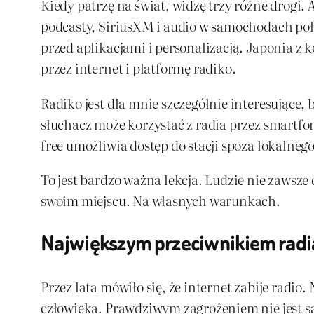
Kiedy patrzę na świat, widzę trzy różne drogi
podcasty, SiriusXM i audio w samochodach poł
przed aplikacjami i personalizacją. Japonia z 
przez internet i platformę radiko.
Radiko jest dla mnie szczególnie interesujące, 
słuchacz może korzystać z radia przez smartfon
free umożliwia dostęp do stacji spoza lokalne
To jest bardzo ważna lekcja. Ludzie nie zawsze
swoim miejscu. Na własnych warunkach.
Największym przeciwnikiem radia 
Przez lata mówiło się, że internet zabije radio
człowieka. Prawdziwym zagrożeniem nie jest sa