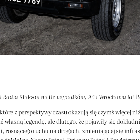
ol Radia Klakson na tle wypadków, A4 i Wrocławia lat 
tóre z perspektywy czasu okazują się czymś więcej niż 
ć własną legendę, ale dlatego, że pojawiły się dokładn
rosnącego ruchu na drogach, zmieniającej się infrastr
ę dzisiaj na Nocny Patrol, Dzienny Patrol i Powietrzn