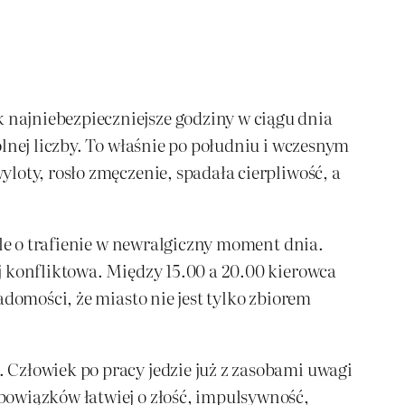
najniebezpieczniejsze godziny w ciągu dnia
lnej liczby. To właśnie po południu i wczesnym
loty, rosło zmęczenie, spadała cierpliwość, a
ale o trafienie w newralgiczny moment dnia.
j konfliktowa. Między 15.00 a 20.00 kierowca
adomości, że miasto nie jest tylko zbiorem
 Człowiek po pracy jedzie już z zasobami uwagi
bowiązków łatwiej o złość, impulsywność,