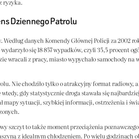
z ryzyka.
ens Dziennego Patrolu
 Według danych Komendy Głównej Policji za 2002 rok 
wydarzyło się 18 857 wypadków, czyli 35,5 procent ogó
zie wracali z pracy, miasto wypychało samochody na wy
rolu. Nie chodziło tylko o atrakcyjny format radiowy, 
tedy, gdy statystycznie droga stawała się najbardzie
mapy sytuacji, szybkiej informacji, ostrzeżenia i świ
zonych.
wy szczyt to także moment przeciążenia poznawczego.
maszyną z idealnym chłodzeniem. Po wielu godzinach o