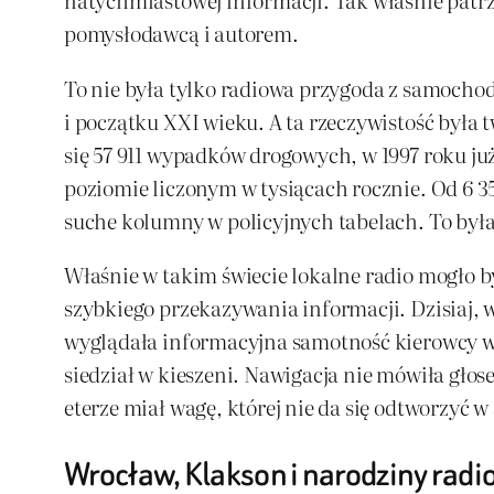
pomysłodawcą i autorem.
To nie była tylko radiowa przygoda z samocho
i początku XXI wieku. A ta rzeczywistość była
się 57 911 wypadków drogowych, w 1997 roku ju
poziomie liczonym w tysiącach rocznie. Od 6 35
suche kolumny w policyjnych tabelach. To była
Właśnie w takim świecie lokalne radio mogło by
szybkiego przekazywania informacji. Dzisiaj, 
wyglądała informacyjna samotność kierowcy w 
siedział w kieszeni. Nawigacja nie mówiła głos
eterze miał wagę, której nie da się odtworzyć w
Wrocław, Klakson i narodziny rad