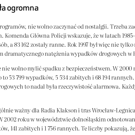
yła ogromna
programów, nie wolno zaczynać od nostalgii. Trzeba za
 Komenda Główna Policji wskazuje, że w latach 1985
ób, a 83 162 zostały ranne. Rok 1997 był więc nie tylk
iem dramatycznego natężenia wypadków drogowych w P
 nie wolno mylić spadku z bezpieczeństwem. W 2000 
o to 53 799 wypadków, 5 534 zabitych i 68 194 rannych
ogowych to nadal była rzeczywistość alarmowa. Każdy 
gólnie ważny dla Radia Klakson i tras Wrocław-Legnica
W 2002 roku w województwie dolnośląskim odnotowano 
 141 zabitych i 1 756 rannych. Te liczby pokazują, że 