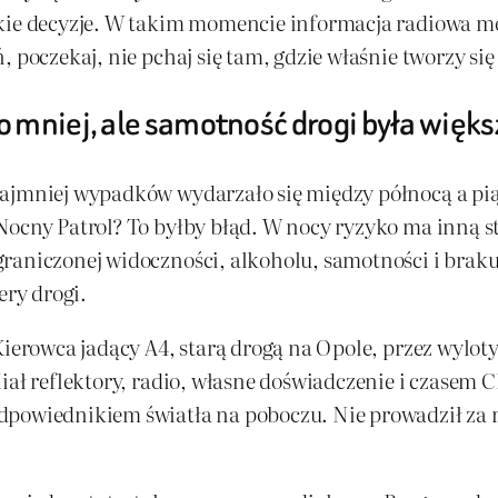
kie decyzje. W takim momencie informacja radiowa mog
 poczekaj, nie pchaj się tam, gdzie właśnie tworzy się
 mniej, ale samotność drogi była więks
najmniej wypadków wydarzało się między północą a pią
ocny Patrol? To byłby błąd. W nocy ryzyko ma inną str
graniczonej widoczności, alkoholu, samotności i brak
ery drogi.
Kierowca jadący A4, starą drogą na Opole, przez wylot
iał reflektory, radio, własne doświadczenie i czasem 
powiednikiem światła na poboczu. Nie prowadził za rę