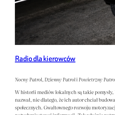
Radio dla kierowców
Nocny Patrol, Dzienny Patrol i Powietrzny Patr
W historii mediów lokalnych są takie pomysły, k
nazwał, nie dlatego, że ich autor chciał budowa
społecznych. Gwałtownego rozwoju motoryzacji, 
natychmiastowej informacji. Tak właśnie patrz