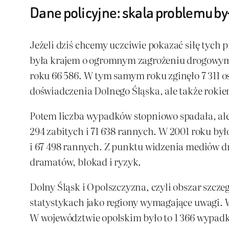
Dane policyjne: skala problemu b
Jeżeli dziś chcemy uczciwie pokazać siłę tych 
była krajem o ogromnym zagrożeniu drogowym.
roku 66 586. W tym samym roku zginęło 7 311 os
doświadczenia Dolnego Śląska, ale także rok
Potem liczba wypadków stopniowo spadała, ale
294 zabitych i 71 638 rannych. W 2001 roku był
i 67 498 rannych. Z punktu widzenia mediów dr
dramatów, blokad i ryzyk.
Dolny Śląsk i Opolszczyzna, czyli obszar szcze
statystykach jako regiony wymagające uwagi. 
W województwie opolskim było to 1 366 wypadków,