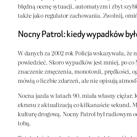
błędną ocenę sytuacji, automatyzm i zbyt szyb
także jako regulator zachowania. Zwolnij, omiń,
Nocny Patrol: kiedy wypadków było
W danych za 2002 rok Policja wskazywała, że 
powiedzieć. Skoro wypadków jest mniej, po co N
znaczenie zmęczenia, monotonii, prędkości, o
mówią o liczbie zdarzeń, ale nie opisują atmosf
Nocna jazda w latach 90. miała własny ciężar. 
ekranu z aktualizacją co kilkanaście sekund. M
kulturę drogową. Nocny Patrol był radiowym od
tobą.