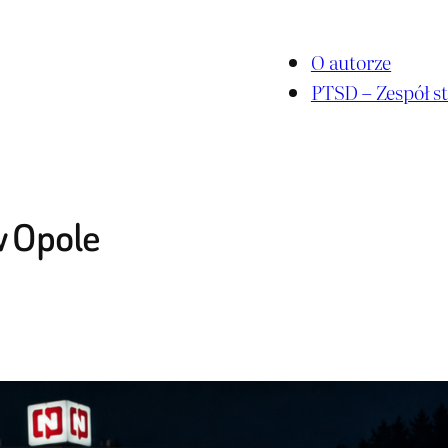
O autorze
PTSD – Zespół st
w Opole