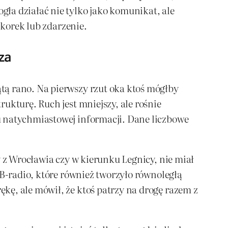
ła działać nie tylko jako komunikat, ale
 korek lub zdarzenie.
za
tą rano. Na pierwszy rzut oka ktoś mógłby
ukturę. Ruch jest mniejszy, ale rośnie
u natychmiastowej informacji. Dane liczbowe
y z Wrocławia czy w kierunku Legnicy, nie miał
CB-radio, które również tworzyło równoległą
kę, ale mówił, że ktoś patrzy na drogę razem z