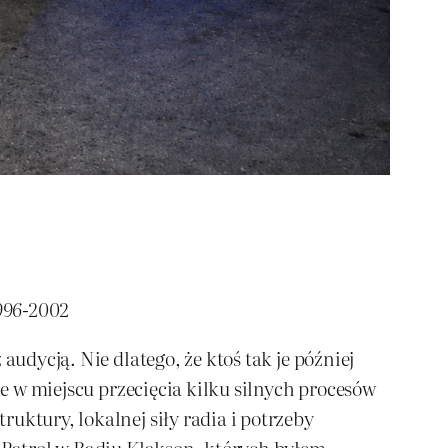
1996-2002
audycją. Nie dlatego, że ktoś tak je później
ie w miejscu przecięcia kilku silnych procesów
uktury, lokalnej siły radia i potrzeby
y Patrol w Radiu Klakson, których byłem