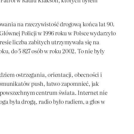
wania na rzeczywistość drogową końca lat 90.
Głównej Policji w 1996 roku w Polsce wydarzyło
esie liczba zabitych utrzymywała się na
ku, do 5 827 osób w roku 2002. To nie były
dziem ostrzegania, orientacji, obecności i
 komunikatów push, łatwo zapomnieć, jak
 powszechnym centrum świata. Internet nie
ga była drogą, radio było radiem, a głos w