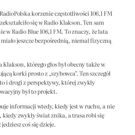
adioPolska korzenie częstotliwości 106,1 FM
rzekształciło się w Radio Klakson. Ten sam
e w Radio Blue 106,1 FM. To znaczy, że lata
 miało jeszcze bezpośrednią, niemal fizyczną
 Klakson, którego głos był obecny także w
ącą korki prosto z „szybowca”. Ten szczegół
to i drogi z perspektywy, której zwykły
wacyjny był to projekt.
uje informacji wtedy, kiedy jest w ruchu, a nie
 kiedy zwykły świat znika, a trasa robi się
edziesz coś się dzieje.