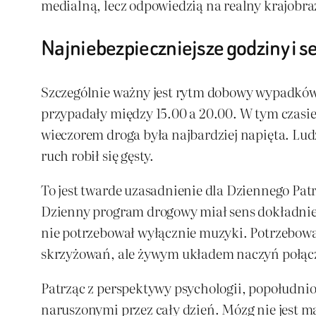
medialną, lecz odpowiedzią na realny krajobra
Najniebezpieczniejsze godziny i s
Szczególnie ważny jest rytm dobowy wypadków.
przypadały między 15.00 a 20.00. W tym czasie 
wieczorem droga była najbardziej napięta. Lud
ruch robił się gęsty.
To jest twarde uzasadnienie dla Dzien­nego Pat
Dzienny program drogowy miał sens dokładnie w
nie potrzebował wyłącznie muzyki. Potrzebował 
skrzyżowań, ale żywym układem naczyń połąc
Patrząc z perspektywy psychologii, popołudnio
naruszonymi przez cały dzień. Mózg nie jest 