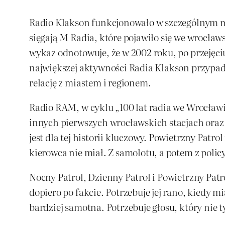
Radio Klakson funkcjonowało w szczególnym mo
sięgają M Radia, które pojawiło się we wrocław
wykaz odnotowuje, że w 2002 roku, po przejęciu
największej aktywności Radia Klakson przypadł
relację z miastem i regionem.
Radio RAM, w cyklu „100 lat radia we Wrocławi
innych pierwszych wrocławskich stacjach oraz 
jest dla tej historii kluczowy. Powietrzny Patr
kierowca nie miał. Z samolotu, a potem z polic
Nocny Patrol, Dzienny Patrol i Powietrzny Patro
dopiero po fakcie. Potrzebuje jej rano, kiedy mi
bardziej samotna. Potrzebuje głosu, który nie ty