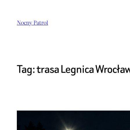
Przejdź
do
Nocny Patrol
treści
Tag:
trasa Legnica Wrocła