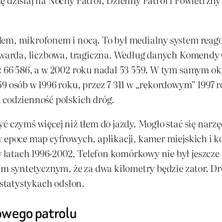
dem, mikrofonem i nocą. To był medialny system reago
 twarda, liczbowa, tragiczna. Według danych Komendy 
ż 66 586, a w 2002 roku nadal 53 559. W tym samym okr
9 osób w 1996 roku, przez 7 311 w „rekordowym” 1997 ro
 codzienność polskich dróg.
ć czymś więcej niż tłem do jazdy. Mogło stać się narzę
w epoce map cyfrowych, aplikacji, kamer miejskich i
latach 1996-2002. Telefon komórkowy nie był jeszcze
em syntetycznym, że za dwa kilometry będzie zator. Dro
 statystykach odsłon.
iowego patrolu