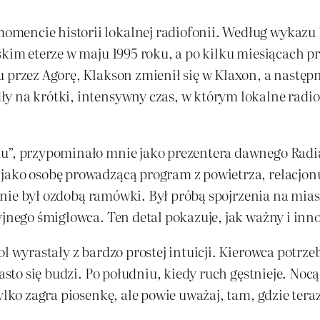
mencie historii lokalnej radiofonii. Według wykazu R
skim eterze w maju 1995 roku, a po kilku miesiącach p
 przez Agorę, Klakson zmienił się w Klaxon, a następni
y na krótki, intensywny czas, w którym lokalne radio
u”, przypominało mnie jako prezentera dawnego Radia
jako osobę prowadzącą program z powietrza, relacjonuj
ol nie był ozdobą ramówki. Był próbą spojrzenia na mias
yjnego śmigłowca. Ten detal pokazuje, jak ważny i inno
l wyrastały z bardzo prostej intuicji. Kierowca potrzeb
asto się budzi. Po południu, kiedy ruch gęstnieje. Nocą,
lko zagra piosenkę, ale powie uważaj, tam, gdzie teraz j