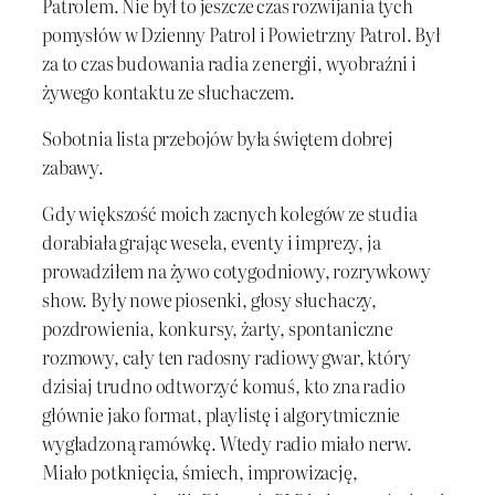
Patrolem. Nie był to jeszcze czas rozwijania tych
pomysłów w Dzienny Patrol i Powietrzny Patrol. Był
za to czas budowania radia z energii, wyobraźni i
żywego kontaktu ze słuchaczem.
Sobotnia lista przebojów była świętem dobrej
zabawy.
Gdy większość moich zacnych kolegów ze studia
dorabiała grając wesela, eventy i imprezy, ja
prowadziłem na żywo cotygodniowy, rozrywkowy
show. Były nowe piosenki, głosy słuchaczy,
pozdrowienia, konkursy, żarty, spontaniczne
rozmowy, cały ten radosny radiowy gwar, który
dzisiaj trudno odtworzyć komuś, kto zna radio
głównie jako format, playlistę i algorytmicznie
wygładzoną ramówkę. Wtedy radio miało nerw.
Miało potknięcia, śmiech, improwizację,