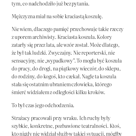
tym, co nadchodziło już bez pytania.
Mężczyzna miał na sobie kraciastą koszulę.
Nie wiem, dlaczego pamięć przechowuje takie rzeczy
z uporem archiwisty. Kraciasta koszula. Kolory
zatarły się przez lata, ale wzór został. Może dlatego,
że był tak ludzki. Zwyczajny. Nie reporterski, nie
sensacyjny, nie „wypadkowy”. To mogła być koszula
do pracy, do drogi, na piątkowy wieczór, do sklepu,
do rodziny, do kogoś, kto czekał. Nagle ta koszula
stała się ostatnim ubraniem człowieka, którego
śmierć widziałem z odległości kilku kroków.
To był czas jego odchodzenia.
Strażacy pracowali przy wraku. Ich ruchy były
szybkie, konkretne, pozbawione teatralności. Ktoś,
kto nigdy nie widział służb w takiej sytuacji, mógłby