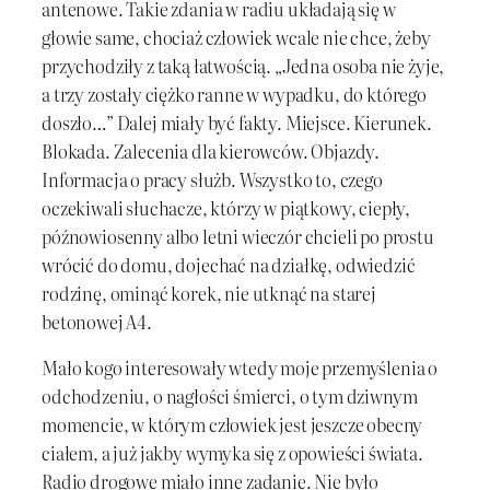
antenowe. Takie zdania w radiu układają się w
głowie same, chociaż człowiek wcale nie chce, żeby
przychodziły z taką łatwością. „Jedna osoba nie żyje,
a trzy zostały ciężko ranne w wypadku, do którego
doszło…” Dalej miały być fakty. Miejsce. Kierunek.
Blokada. Zalecenia dla kierowców. Objazdy.
Informacja o pracy służb. Wszystko to, czego
oczekiwali słuchacze, którzy w piątkowy, ciepły,
późnowiosenny albo letni wieczór chcieli po prostu
wrócić do domu, dojechać na działkę, odwiedzić
rodzinę, ominąć korek, nie utknąć na starej
betonowej A4.
Mało kogo interesowały wtedy moje przemyślenia o
odchodzeniu, o nagłości śmierci, o tym dziwnym
momencie, w którym człowiek jest jeszcze obecny
ciałem, a już jakby wymyka się z opowieści świata.
Radio drogowe miało inne zadanie. Nie było