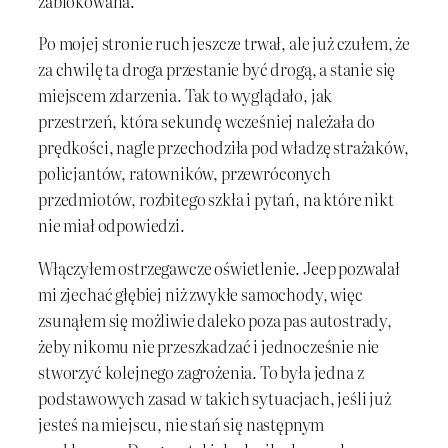
zablokowana.
Po mojej stronie ruch jeszcze trwał, ale już czułem, że
za chwilę ta droga przestanie być drogą, a stanie się
miejscem zdarzenia. Tak to wyglądało, jak
przestrzeń, która sekundę wcześniej należała do
prędkości, nagle przechodziła pod władzę strażaków,
policjantów, ratowników, przewróconych
przedmiotów, rozbitego szkła i pytań, na które nikt
nie miał odpowiedzi.
Włączyłem ostrzegawcze oświetlenie. Jeep pozwalał
mi zjechać głębiej niż zwykłe samochody, więc
zsunąłem się możliwie daleko poza pas autostrady,
żeby nikomu nie przeszkadzać i jednocześnie nie
stworzyć kolejnego zagrożenia. To była jedna z
podstawowych zasad w takich sytuacjach, jeśli już
jesteś na miejscu, nie stań się następnym