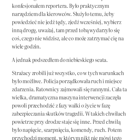
konfesjonałem reportera. Było praktycznym
narzędziem dla kierowców. Służyło temu, żeby
powiedzieć nie jedź tędy, zjedź wcześniej, wybierz
inną drogę, uważaj, tam przed tobą wydarzyło się
coś, czego nie widzisz, ale co może zatrzymać cię na
wiele godzin.
A jednak podszedłem do niebieskiego seata.
Strażacy zrobili już wszystko, co w tych warunkach
było możliwe. Policja porządkowała ruch i miejsce
zdarzenia. Ratownicy zajmowali się rannymi. Cała ta
wielka, dramatyczna maszyna interwencji zaczęła
powoli przechodzić z fazy walki o życie w fazę
zabezpieczania skutków tragedii. W takich chwilach
powietrze przy drodze staje się inne. Przed chwilą
było napięcie, szarpnięcia, komendy, ruch. Potem
przychodzi moment, w którym nikt nie mówi tego