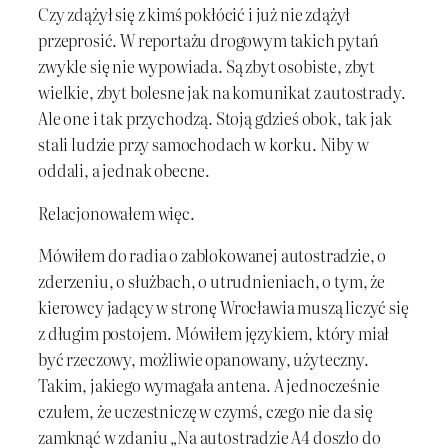
Czy zdążył się z kimś pokłócić i już nie zdążył
przeprosić. W reportażu drogowym takich pytań
zwykle się nie wypowiada. Są zbyt osobiste, zbyt
wielkie, zbyt bolesne jak na komunikat z autostrady.
Ale one i tak przychodzą. Stoją gdzieś obok, tak jak
stali ludzie przy samochodach w korku. Niby w
oddali, a jednak obecne.
Relacjonowałem więc.
Mówiłem do radia o zablokowanej autostradzie, o
zderzeniu, o służbach, o utrudnieniach, o tym, że
kierowcy jadący w stronę Wrocławia muszą liczyć się
z długim postojem. Mówiłem językiem, który miał
być rzeczowy, możliwie opanowany, użyteczny.
Takim, jakiego wymagała antena. A jednocześnie
czułem, że uczestniczę w czymś, czego nie da się
zamknąć w zdaniu „Na autostradzie A4 doszło do