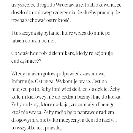
usłyszeć, że droga do Wrocławia jest zablokowana, że
doszło do czołowego zderzenia, że służby pracują, że
trzeba zachować ostrożność.
I tu zaczyna się pytanie, które wraca do mnie po
latach coraz mocniej.
Co właściwie robi dziennikarz, kiedy relacjonuje
cudzą śmierć?
Wtedy miałem gotową odpowiedź zawodową.
Informuje. Ostrzega. Wykonuje pracę. Jest na
miejscu po to, żeby inni wiedzieli, co się dzieje. Żeby
kolejni kierowcy nie dojeżdżali bezmyślnie do korka.
Żeby rodziny, które czekają, zrozumiały, dlaczego
ktoś nie wraca. Żeby radio było naprawdę radiem
drogowym, a nie tylko muzycznym tłem do jazdy. I
to wszystko jest prawdą.