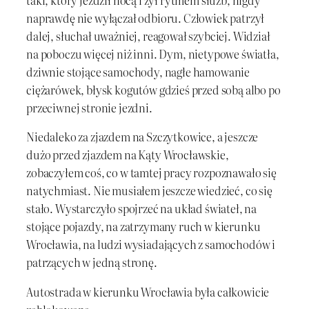
taki, który jeździł nocą i żył rytmem służb, nigdy
naprawdę nie wyłączał odbioru. Człowiek patrzył
dalej, słuchał uważniej, reagował szybciej. Widział
na poboczu więcej niż inni. Dym, nietypowe światła,
dziwnie stojące samochody, nagłe hamowanie
ciężarówek, błysk kogutów gdzieś przed sobą albo po
przeciwnej stronie jezdni.
Niedaleko za zjazdem na Szczytkowice, a jeszcze
dużo przed zjazdem na Kąty Wrocławskie,
zobaczyłem coś, co w tamtej pracy rozpoznawało się
natychmiast. Nie musiałem jeszcze wiedzieć, co się
stało. Wystarczyło spojrzeć na układ świateł, na
stojące pojazdy, na zatrzymany ruch w kierunku
Wrocławia, na ludzi wysiadających z samochodów i
patrzących w jedną stronę.
Autostrada w kierunku Wrocławia była całkowicie