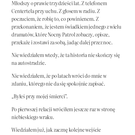
Młodszy o prawie trzydzieści lat. Z telefonem
Centertela przy uchu. Z głosem w radiu. Z
poczuciem, że robię to, co powinienem. Z
przekonaniem, że jestem świadkiem jednego z wielu
dramatów, które Nocny Patrol zobaczy, opisze,
przekaże i zostawi za sobą, jadąc dalej przez noc.
Nie wiedziałem wtedy, że ta historia nie skończy się
na autostradzie.
Nie wiedziałem, że po latach wróci do mnie w
zdaniu, którego nie da się spokojnie zapisać.
„Byłeś przy mojej śmierci”.
Po pierwszej relacji wróciłem jeszcze raz w stronę
niebieskiego wraku.
Wiedziałem już, jak zacznę kolejne wejście