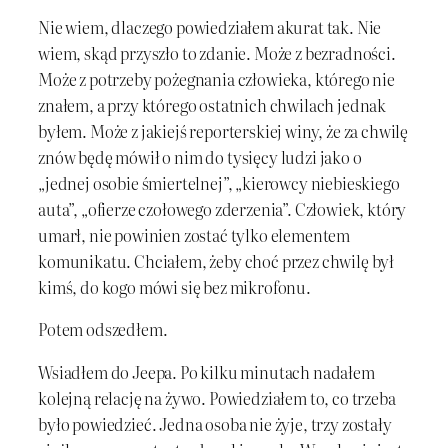
Nie wiem, dlaczego powiedziałem akurat tak. Nie
wiem, skąd przyszło to zdanie. Może z bezradności.
Może z potrzeby pożegnania człowieka, którego nie
znałem, a przy którego ostatnich chwilach jednak
byłem. Może z jakiejś reporterskiej winy, że za chwilę
znów będę mówił o nim do tysięcy ludzi jako o
„jednej osobie śmiertelnej”, „kierowcy niebieskiego
auta”, „ofierze czołowego zderzenia”. Człowiek, który
umarł, nie powinien zostać tylko elementem
komunikatu. Chciałem, żeby choć przez chwilę był
kimś, do kogo mówi się bez mikrofonu.
Potem odszedłem.
Wsiadłem do Jeepa. Po kilku minutach nadałem
kolejną relację na żywo. Powiedziałem to, co trzeba
było powiedzieć. Jedna osoba nie żyje, trzy zostały