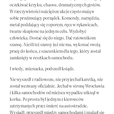
oczekiwać krzyku, chaosu, dramatycznych gestów.
W rzeczywistości najcięższe akcje często mają w
sobie przejmujący porządek. Komendy, narzędzia,
metal poddający się z oporem, ręce w rękawicach,
twarze skupione na jednym celu. Wydobyć
człowieka. Dostać się do niego. Dać ratownikom
szansę. A jeśli tej szansy już nie ma, wykonać swoją
pracę do końca, z szacunkiem dla tego, który został
zamknięty w resztkach samochodu.
I wtedy, znienacka, podszedł ksiądz.
Nie wyszedł z radiowozu, nie przyjechał karetką, nie
został wezwany oficjalnie. Jechał w stronę Wrocławia
i kilka samochodów od miejsca wypadku utknął w
korku. Po prostu był jednym z kierowców
zatrzymanych przez śmierć na autostradzie.
Wysiadł, przeszedł między samochodami i znalazł się