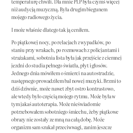
temperaturę chwili. Dla mnie PLP była czymś więcej
niż audycją muzyczną. Była drugim biegunem
mojego radiowego życia.
I może właśnie dlatego tak ją ceniłem.
Po piątkowej nocy, po relacjach z wypadków, po
staniu przy wrakach, po rozmowach z policjantami i
strażakami, sobotnia lista była jak przejście z ciemnej
jezdni do studia pełnego światła, płyt i głosów.
Jednego dnia mówiłem o śmierci na autostradzie,
następnego prowadziłem bal nowej muzyki. Brzmi to
dziś dziwnie, może nawet zbyt ostro kontrastowo,
ale wtedy było częścią mojego rytmu. Może była w
tym jakaś autoterapia. Może nieświadomie
potrzebowałem sobotniego śmiechu, żeby piątkowe
obrazy nie zostały ze mną na całą dobę. Może
organizm sam szukał przeciwwagi, zanim jeszcze