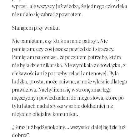
wprost, ale wszyscy już wiedzą, że jednego człowieka
nie udało się zabrać z powrotem.
Stanąłem przy wraku.
Nie pamiętam, czy ktoś na mnie patrzył. Nie
pamiętam, czy coś jeszcze powiedzieli strażacy.
Pamiętam natomiast, że poczułem potrzebę, która
nie była dziennikarska. Nie wynikała z obowiązku, z
ciekawości ani z potrzeby relacji antenowej. Była
ludzka, prosta, może naiwna, a może właśnie dlatego
prawdziwa. Nachyliłem się w stronę zmarłego
mężczyzny i powiedziałem do niego słowa, które po
tylu latach nadal słyszę w sobie dokładniej niż
niejeden oficjalny komunikat.
„Teraz już bądź spokojny… wszystko dalej będzie już
dobrze”.