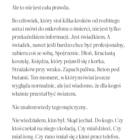
Ale to nie jest cała prawda.
Bo człowiek, który stoi kilka kroków od rozbitego
auta i mówi do mikrofonu o śmierci, nie jest tylko
przekaźnikiem informacji. Jest świadkiem. A
świadek, nawet jeśli bardzo chce być profesjonalny,
zabiera coś ze sobą. Spojrzenie. Dłoń. Kraciastą
koszulę. Księdza, który pojawił się z korka.
Strażaków przy wraku. Zapach paliwa. Beton pod
butami. Ten moment, w którym świat jeszcze
wygląda normalnie, ale już wiadomo, że dla kogoś
właśnie przestał być światem.
Nie znałem wtedy tego mężczyzny.
Nie wiedziałem, kim był. Skąd jechał. Do kogo. Czy
ktoś czekał na niego z kolacją. Czy miał dzieci. Czy
miał żonę. Czy rano śmiał się z kimś przez telefon.