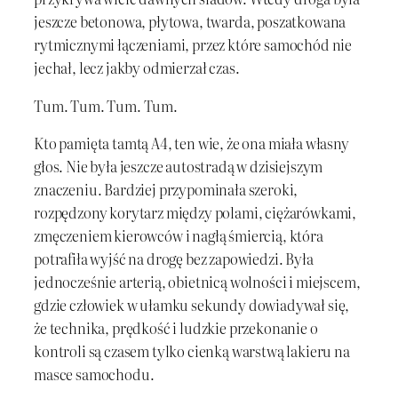
jeszcze betonowa, płytowa, twarda, poszatkowana
rytmicznymi łączeniami, przez które samochód nie
jechał, lecz jakby odmierzał czas.
Tum. Tum. Tum. Tum.
Kto pamięta tamtą A4, ten wie, że ona miała własny
głos. Nie była jeszcze autostradą w dzisiejszym
znaczeniu. Bardziej przypominała szeroki,
rozpędzony korytarz między polami, ciężarówkami,
zmęczeniem kierowców i nagłą śmiercią, która
potrafiła wyjść na drogę bez zapowiedzi. Była
jednocześnie arterią, obietnicą wolności i miejscem,
gdzie człowiek w ułamku sekundy dowiadywał się,
że technika, prędkość i ludzkie przekonanie o
kontroli są czasem tylko cienką warstwą lakieru na
masce samochodu.