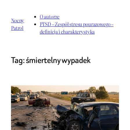
Przejdź
do
O autorze
Nocny
treści
PTSD – Zespół stresu pourazowego –
Patrol
definicja i charakterystyka
Tag:
śmiertelny wypadek