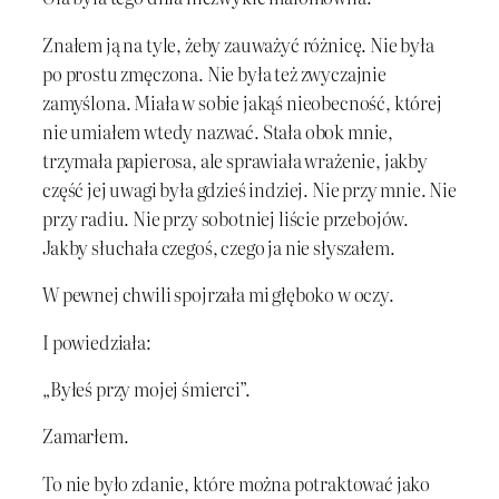
Znałem ją na tyle, żeby zauważyć różnicę. Nie była
po prostu zmęczona. Nie była też zwyczajnie
zamyślona. Miała w sobie jakąś nieobecność, której
nie umiałem wtedy nazwać. Stała obok mnie,
trzymała papierosa, ale sprawiała wrażenie, jakby
część jej uwagi była gdzieś indziej. Nie przy mnie. Nie
przy radiu. Nie przy sobotniej liście przebojów.
Jakby słuchała czegoś, czego ja nie słyszałem.
W pewnej chwili spojrzała mi głęboko w oczy.
I powiedziała:
„Byłeś przy mojej śmierci”.
Zamarłem.
To nie było zdanie, które można potraktować jako