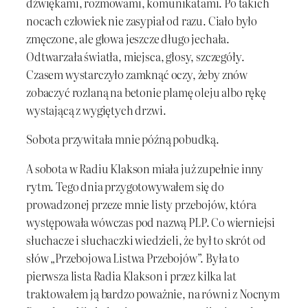
dźwiękami, rozmowami, komunikatami. Po takich
nocach człowiek nie zasypiał od razu. Ciało było
zmęczone, ale głowa jeszcze długo jechała.
Odtwarzała światła, miejsca, głosy, szczegóły.
Czasem wystarczyło zamknąć oczy, żeby znów
zobaczyć rozlaną na betonie plamę oleju albo rękę
wystającą z wygiętych drzwi.
Sobota przywitała mnie późną pobudką.
A sobota w Radiu Klakson miała już zupełnie inny
rytm. Tego dnia przygotowywałem się do
prowadzonej przeze mnie listy przebojów, która
występowała wówczas pod nazwą PLP. Co wierniejsi
słuchacze i słuchaczki wiedzieli, że był to skrót od
słów „Przebojowa Listwa Przebojów”. Była to
pierwsza lista Radia Klakson i przez kilka lat
traktowałem ją bardzo poważnie, na równi z Nocnym