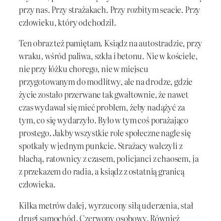
przy nas. Przy strażakach. Przy rozbitym seacie. Przy
człowieku, który odchodził.
Ten obraz też pamiętam. Ksiądz na autostradzie, przy
wraku, wśród paliwa, szkła i betonu. Nie w kościele,
nie przy łóżku chorego, nie w miejscu
przygotowanym do modlitwy, ale na drodze, gdzie
życie zostało przerwane tak gwałtownie, że nawet
czas wydawał się mieć problem, żeby nadążyć za
tym, co się wydarzyło. Było w tym coś porażająco
prostego. Jakby wszystkie role społeczne nagle się
spotkały w jednym punkcie. Strażacy walczyli z
blachą, ratownicy z czasem, policjanci z chaosem, ja
z przekazem do radia, a ksiądz z ostatnią granicą
człowieka.
Kilka metrów dalej, wyrzucony siłą uderzenia, stał
drugi samochód. Czerwony osobowy. Również