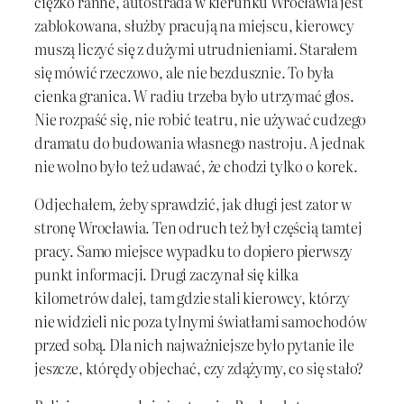
ciężko ranne, autostrada w kierunku Wrocławia jest
zablokowana, służby pracują na miejscu, kierowcy
muszą liczyć się z dużymi utrudnieniami. Starałem
się mówić rzeczowo, ale nie bezdusznie. To była
cienka granica. W radiu trzeba było utrzymać głos.
Nie rozpaść się, nie robić teatru, nie używać cudzego
dramatu do budowania własnego nastroju. A jednak
nie wolno było też udawać, że chodzi tylko o korek.
Odjechałem, żeby sprawdzić, jak długi jest zator w
stronę Wrocławia. Ten odruch też był częścią tamtej
pracy. Samo miejsce wypadku to dopiero pierwszy
punkt informacji. Drugi zaczynał się kilka
kilometrów dalej, tam gdzie stali kierowcy, którzy
nie widzieli nic poza tylnymi światłami samochodów
przed sobą. Dla nich najważniejsze było pytanie ile
jeszcze, którędy objechać, czy zdążymy, co się stało?