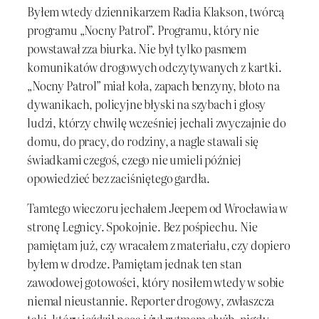
Byłem wtedy dziennikarzem Radia Klakson, twórcą
programu „Nocny Patrol”. Programu, który nie
powstawał zza biurka. Nie był tylko pasmem
komunikatów drogowych odczytywanych z kartki.
„Nocny Patrol” miał koła, zapach benzyny, błoto na
dywanikach, policyjne błyski na szybach i głosy
ludzi, którzy chwilę wcześniej jechali zwyczajnie do
domu, do pracy, do rodziny, a nagle stawali się
świadkami czegoś, czego nie umieli później
opowiedzieć bez zaciśniętego gardła.
Tamtego wieczoru jechałem Jeepem od Wrocławia w
stronę Legnicy. Spokojnie. Bez pośpiechu. Nie
pamiętam już, czy wracałem z materiału, czy dopiero
byłem w drodze. Pamiętam jednak ten stan
zawodowej gotowości, który nosiłem wtedy w sobie
niemal nieustannie. Reporter drogowy, zwłaszcza