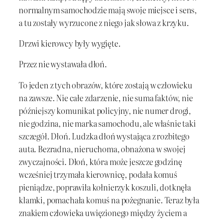
normalnym samochodzie mają swoje miejsce i sens,
a tu zostały wyrzucone z niego jak słowa z krzyku.
Drzwi kierowcy były wygięte.
Przez nie wystawała dłoń.
To jeden z tych obrazów, które zostają w człowieku
na zawsze. Nie całe zdarzenie, nie suma faktów, nie
późniejszy komunikat policyjny, nie numer drogi,
nie godzina, nie marka samochodu, ale właśnie taki
szczegół. Dłoń. Ludzka dłoń wystająca z rozbitego
auta. Bezradna, nieruchoma, obnażona w swojej
zwyczajności. Dłoń, która może jeszcze godzinę
wcześniej trzymała kierownicę, podała komuś
pieniądze, poprawiła kołnierzyk koszuli, dotknęła
klamki, pomachała komuś na pożegnanie. Teraz była
znakiem człowieka uwięzionego między życiem a