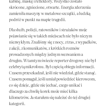
kabinę, maskę i reflektory. Wszystko zostało
skrócone, zgniecione, otwarte. Energia zderzenia
zamieniła maszyny w metalowe szczątki, a ludzką
podróż w punkt na mapie tragedii.
Dla służb, policji, ratowników i strażaków moje
pojawianie się w takich miejscach nie było niczym
niezwykłym. Znaliśmy się z nocy, z tras, z wypadków,
z akcji, z komunikatów, z krótkich rozmów
prowadzonych między jednym wezwaniem a
drugim. W tamtym świecie reporter drogowy nie był
celebrytą mikrofonu. Był częścią obiegu informacji.
Czasem przeszkadzał, jeśli nie wiedział, gdzie stanąć.
Czasem pomagał, jeśli umiał powiedzieć kierowcom,
co się dzieje, gdzie nie jechać, czego unikać i
dlaczego za chwilę korek może mieć kilka
kilometrów. Ja starałem się należeć do tej drugiej
kategorii.