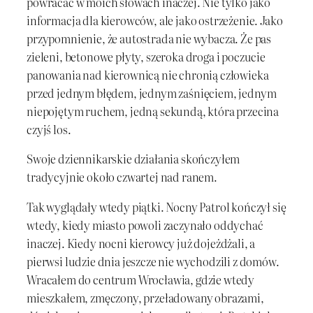
powracać w moich słowach inaczej. Nie tylko jako
informacja dla kierowców, ale jako ostrzeżenie. Jako
przypomnienie, że autostrada nie wybacza. Że pas
zieleni, betonowe płyty, szeroka droga i poczucie
panowania nad kierownicą nie chronią człowieka
przed jednym błędem, jednym zaśnięciem, jednym
niepojętym ruchem, jedną sekundą, która przecina
czyjś los.
Swoje dziennikarskie działania skończyłem
tradycyjnie około czwartej nad ranem.
Tak wyglądały wtedy piątki. Nocny Patrol kończył się
wtedy, kiedy miasto powoli zaczynało oddychać
inaczej. Kiedy nocni kierowcy już dojeżdżali, a
pierwsi ludzie dnia jeszcze nie wychodzili z domów.
Wracałem do centrum Wrocławia, gdzie wtedy
mieszkałem, zmęczony, przeładowany obrazami,