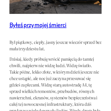
Byłeś przy mojej śmierci
Był piątkowy, ciepły, jasny jeszcze wieczór sprzed bez
mała trzydziestu lat.
Dzisiaj, kiedy próbuję wrócić pamięcią do tamtej
chwili, najpierw nie widzę ludzi. Widzę światło.
Takie późne, lekko złote, w którym dzień jeszcze nie
chce ustąpić, ale noc już zaczyna przesuwać się
gdzieś za plecami. Widzę starą autostradę A4, tę
sprzed wielkich remontów, przebudów, równych
nawierzchni, ekranów, systemów bezpieczeństwa i
całej tej nowoczesnej infrastruktury, która dziś
przykrywa wiele dawnych śladów. Wtedy droga była