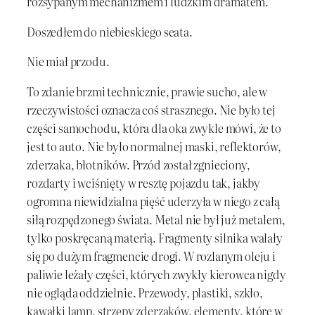
rozsypanym mechanizmem i ludzkim dramatem.
Doszedłem do niebieskiego seata.
Nie miał przodu.
To zdanie brzmi technicznie, prawie sucho, ale w
rzeczywistości oznacza coś strasznego. Nie było tej
części samochodu, która dla oka zwykle mówi, że to
jest to auto. Nie było normalnej maski, reflektorów,
zderzaka, błotników. Przód został zgnieciony,
rozdarty i wciśnięty w resztę pojazdu tak, jakby
ogromna niewidzialna pięść uderzyła w niego z całą
siłą rozpędzonego świata. Metal nie był już metalem,
tylko poskręcaną materią. Fragmenty silnika walały
się po dużym fragmencie drogi. W rozlanym oleju i
paliwie leżały części, których zwykły kierowca nigdy
nie ogląda oddzielnie. Przewody, plastiki, szkło,
kawałki lamp, strzępy zderzaków, elementy, które w