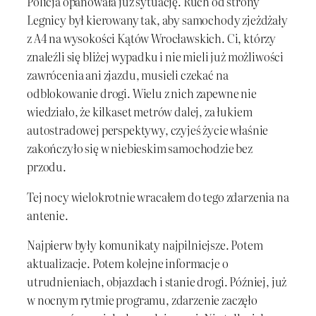
Policja opanowała już sytuację. Ruch od strony
Legnicy był kierowany tak, aby samochody zjeżdżały
z A4 na wysokości Kątów Wrocławskich. Ci, którzy
znaleźli się bliżej wypadku i nie mieli już możliwości
zawrócenia ani zjazdu, musieli czekać na
odblokowanie drogi. Wielu z nich zapewne nie
wiedziało, że kilkaset metrów dalej, za łukiem
autostradowej perspektywy, czyjeś życie właśnie
zakończyło się w niebieskim samochodzie bez
przodu.
Tej nocy wielokrotnie wracałem do tego zdarzenia na
antenie.
Najpierw były komunikaty najpilniejsze. Potem
aktualizacje. Potem kolejne informacje o
utrudnieniach, objazdach i stanie drogi. Później, już
w nocnym rytmie programu, zdarzenie zaczęło