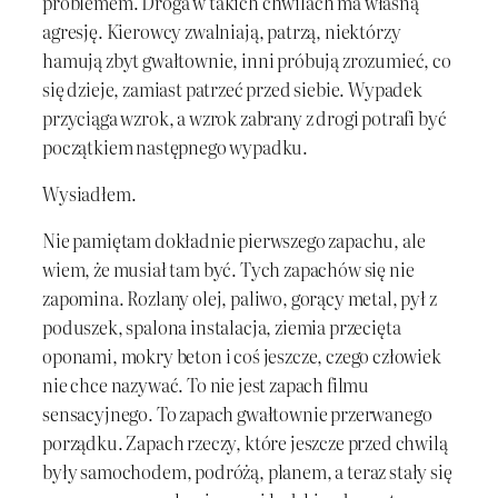
problemem. Droga w takich chwilach ma własną
agresję. Kierowcy zwalniają, patrzą, niektórzy
hamują zbyt gwałtownie, inni próbują zrozumieć, co
się dzieje, zamiast patrzeć przed siebie. Wypadek
przyciąga wzrok, a wzrok zabrany z drogi potrafi być
początkiem następnego wypadku.
Wysiadłem.
Nie pamiętam dokładnie pierwszego zapachu, ale
wiem, że musiał tam być. Tych zapachów się nie
zapomina. Rozlany olej, paliwo, gorący metal, pył z
poduszek, spalona instalacja, ziemia przecięta
oponami, mokry beton i coś jeszcze, czego człowiek
nie chce nazywać. To nie jest zapach filmu
sensacyjnego. To zapach gwałtownie przerwanego
porządku. Zapach rzeczy, które jeszcze przed chwilą
były samochodem, podróżą, planem, a teraz stały się