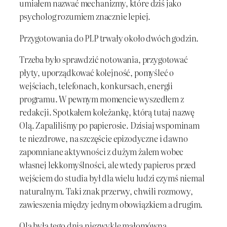
umiałem nazwać mechanizmy, które dziś jako
psycholog rozumiem znacznie lepiej.
Przygotowania do PLP trwały około dwóch godzin.
Trzeba było sprawdzić notowania, przygotować
płyty, uporządkować kolejność, pomyśleć o
wejściach, telefonach, konkursach, energii
programu. W pewnym momencie wyszedłem z
redakcji. Spotkałem koleżankę, którą tutaj nazwę
Olą. Zapaliliśmy po papierosie. Dzisiaj wspominam
te niezdrowe, na szczęście epizodyczne i dawno
zapomniane aktywności z dużym żalem wobec
własnej lekkomyślności, ale wtedy papieros przed
wejściem do studia był dla wielu ludzi czymś niemal
naturalnym. Taki znak przerwy, chwili rozmowy,
zawieszenia między jednym obowiązkiem a drugim.
Ola była tego dnia niezwykle małomówna.