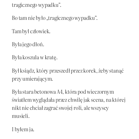
tragicznego wypadku”.
Bo tam nie było „tragicznego wypadku”.
Tam był człowiek.
Była jego dłoń.
Była koszula w kratę.
Był ksiądz, który przeszedł przez korek, żeby stanąć
przy umierającym.
Była stara betonowa A4, która pod wieczornym
światłem wyglądała przez chwilę jak scena, na której
nikt nie chciał zagrać swojej roli, ale wszyscy
musieli.
I byłem ja.