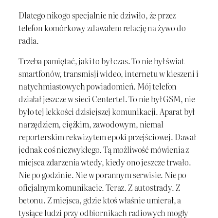
Dlatego nikogo specjalnie nie dziwiło, że przez
telefon komórkowy zdawałem relację na żywo do
radia.
Trzeba pamiętać, jaki to był czas. To nie był świat
smartfonów, transmisji wideo, internetu w kieszeni i
natychmiastowych powiadomień. Mój telefon
działał jeszcze w sieci Centertel. To nie był GSM, nie
było tej lekkości dzisiejszej komunikacji. Aparat był
narzędziem, ciężkim, zawodowym, niemal
reporterskim rekwizytem epoki przejściowej. Dawał
jednak coś niezwykłego. Tą możliwość mówienia z
miejsca zdarzenia wtedy, kiedy ono jeszcze trwało.
Nie po godzinie. Nie w porannym serwisie. Nie po
oficjalnym komunikacie. Teraz. Z autostrady. Z
betonu. Z miejsca, gdzie ktoś właśnie umierał, a
tysiące ludzi przy odbiornikach radiowych mogły