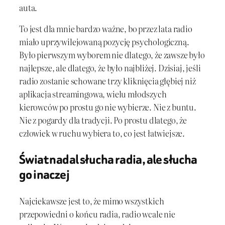
auta.
To jest dla mnie bardzo ważne, bo przez lata radio
miało uprzywilejowaną pozycję psychologiczną.
Było pierwszym wyborem nie dlatego, że zawsze było
najlepsze, ale dlatego, że było najbliżej. Dzisiaj, jeśli
radio zostanie schowane trzy kliknięcia głębiej niż
aplikacja streamingowa, wielu młodszych
kierowców po prostu go nie wybierze. Nie z buntu.
Nie z pogardy dla tradycji. Po prostu dlatego, że
człowiek w ruchu wybiera to, co jest łatwiejsze.
Świat nadal słucha radia, ale słucha
go inaczej
Najciekawsze jest to, że mimo wszystkich
przepowiedni o końcu radia, radio wcale nie