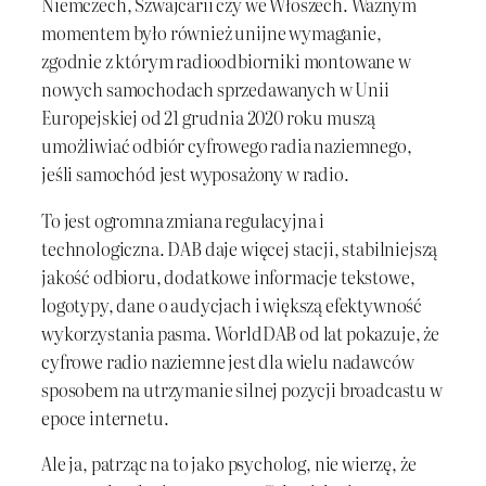
Niemczech, Szwajcarii czy we Włoszech. Ważnym
momentem było również unijne wymaganie,
zgodnie z którym radioodbiorniki montowane w
nowych samochodach sprzedawanych w Unii
Europejskiej od 21 grudnia 2020 roku muszą
umożliwiać odbiór cyfrowego radia naziemnego,
jeśli samochód jest wyposażony w radio.
To jest ogromna zmiana regulacyjna i
technologiczna. DAB daje więcej stacji, stabilniejszą
jakość odbioru, dodatkowe informacje tekstowe,
logotypy, dane o audycjach i większą efektywność
wykorzystania pasma. WorldDAB od lat pokazuje, że
cyfrowe radio naziemne jest dla wielu nadawców
sposobem na utrzymanie silnej pozycji broadcastu w
epoce internetu.
Ale ja, patrząc na to jako psycholog, nie wierzę, że