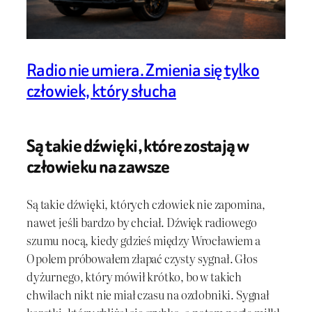
Radio nie umiera. Zmienia się tylko
człowiek, który słucha
Są takie dźwięki, które zostają w
człowieku na zawsze
Są takie dźwięki, których człowiek nie zapomina,
nawet jeśli bardzo by chciał. Dźwięk radiowego
szumu nocą, kiedy gdzieś między Wrocławiem a
Opolem próbowałem złapać czysty sygnał. Głos
dyżurnego, który mówił krótko, bo w takich
chwilach nikt nie miał czasu na ozdobniki. Sygnał