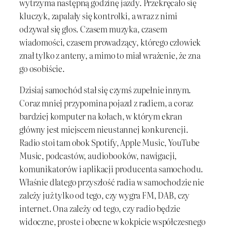
wytrzyma następną godzinę jazdy. Przekręcało się
kluczyk, zapalały się kontrolki, a wraz z nimi
odzywał się głos. Czasem muzyka, czasem
wiadomości, czasem prowadzący, którego człowiek
znał tylko z anteny, a mimo to miał wrażenie, że zna
go osobiście.
Dzisiaj samochód stał się czymś zupełnie innym.
Coraz mniej przypomina pojazd z radiem, a coraz
bardziej komputer na kołach, w którym ekran
główny jest miejscem nieustannej konkurencji.
Radio stoi tam obok Spotify, Apple Music, YouTube
Music, podcastów, audiobooków, nawigacji,
komunikatorów i aplikacji producenta samochodu.
Właśnie dlatego przyszłość radia w samochodzie nie
zależy już tylko od tego, czy wygra FM, DAB, czy
internet. Ona zależy od tego, czy radio będzie
widoczne, proste i obecne w kokpicie współczesnego