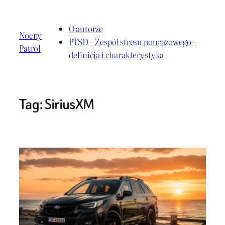
Przejdź
do
O autorze
Nocny
treści
PTSD – Zespół stresu pourazowego –
Patrol
definicja i charakterystyka
Tag:
SiriusXM