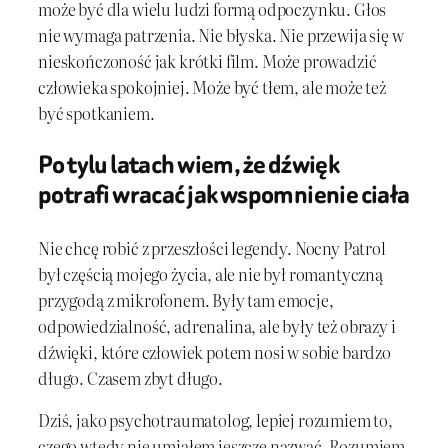
może być dla wielu ludzi formą odpoczynku. Głos
nie wymaga patrzenia. Nie błyska. Nie przewija się w
nieskończoność jak krótki film. Może prowadzić
człowieka spokojniej. Może być tłem, ale może też
być spotkaniem.
Po tylu latach wiem, że dźwięk
potrafi wracać jak wspomnienie ciała
Nie chcę robić z przeszłości legendy. Nocny Patrol
był częścią mojego życia, ale nie był romantyczną
przygodą z mikrofonem. Były tam emocje,
odpowiedzialność, adrenalina, ale były też obrazy i
dźwięki, które człowiek potem nosi w sobie bardzo
długo. Czasem zbyt długo.
Dziś, jako psychotraumatolog, lepiej rozumiem to,
czego wtedy nie umiałem jeszcze nazwać. Rozumiem,