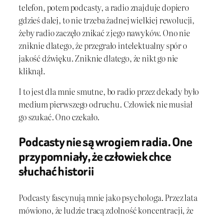
telefon, potem podcasty, a radio znajduje dopiero
gdzieś dalej, to nie trzeba żadnej wielkiej rewolucji,
żeby radio zaczęło znikać z jego nawyków. Ono nie
zniknie dlatego, że przegrało intelektualny spór o
jakość dźwięku. Zniknie dlatego, że nikt go nie
kliknął.
I to jest dla mnie smutne, bo radio przez dekady było
medium pierwszego odruchu. Człowiek nie musiał
go szukać. Ono czekało.
Podcasty nie są wrogiem radia. One
przypomniały, że człowiek chce
słuchać historii
Podcasty fascynują mnie jako psychologa. Przez lata
mówiono, że ludzie tracą zdolność koncentracji, że