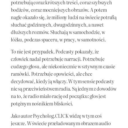
potrzebują coraz krótszych treści, coraz szybszych
bodźców, coraz mocniejszych obrazów. A potem
nagle okazało się, że miliony ludzi na świecie potrafią
słuchać godzinnych, dwugodzinnych, a nawet
dłuższych rozmów. Słuchają w samochodzie, w
łóżku, podczas spaceru, w pracy, w samotności.
To nie jest przypadek. Podcasty pokazały, że
człowiek nadal potrzebuje narracji. Potrzebuje
cudzego głosu, ale niekoniecznie w sztywnym czasie
ramówki. Potrzebuje opowieści, ale chce
decydować, kiedy ją włączy. W tym sensie podcasty
nie są przeciwieństwem radia. Są jednym z dowodów
na to, że radio miało rację od początku: głos jest
potężnym nośnikiem bliskości.
Jako autor Psycholog.CLICK widzę w tym coś
jeszcze. W świecie przeładowanym obrazem audio