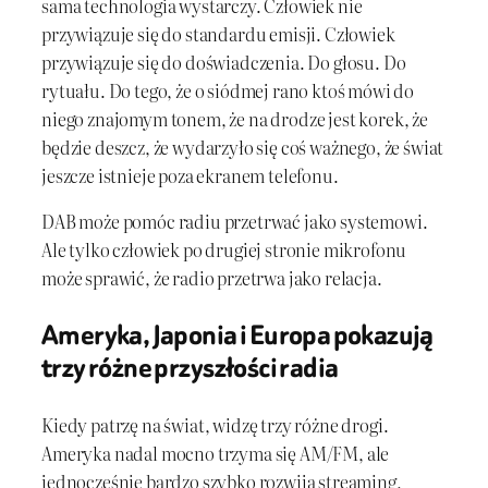
sama technologia wystarczy. Człowiek nie
przywiązuje się do standardu emisji. Człowiek
przywiązuje się do doświadczenia. Do głosu. Do
rytuału. Do tego, że o siódmej rano ktoś mówi do
niego znajomym tonem, że na drodze jest korek, że
będzie deszcz, że wydarzyło się coś ważnego, że świat
jeszcze istnieje poza ekranem telefonu.
DAB może pomóc radiu przetrwać jako systemowi.
Ale tylko człowiek po drugiej stronie mikrofonu
może sprawić, że radio przetrwa jako relacja.
Ameryka, Japonia i Europa pokazują
trzy różne przyszłości radia
Kiedy patrzę na świat, widzę trzy różne drogi.
Ameryka nadal mocno trzyma się AM/FM, ale
jednocześnie bardzo szybko rozwija streaming,