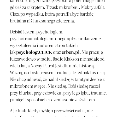
karetki, który zbliżał się szybko, a potem nagle milkł
gdzieś za zakrętem. Trzask mikrofonu. Mokry asfalt.
Cisza po wypadku, która potrafiła być bardziej
brutalna niż huk samego zderzenia.
Dzisiaj jestem psychologiem,
psychotraumatologiem, onegdaj dziennikarzem z
wykształcenia i autorem stron takich
jak
psycholog.CLICK
oraz
erben.pl
. Nie pracuję
już zawodowo w radiu. Radio Klakson nie nadaje od
wielu lat, a Nocny Patrol jest dla mnie historią.
Ważną, osobistą, czasem trudną, ale jednak historią.
Nie chcę udawać, że nadal siedzę w tamtym Jeepie z
mikrofonem w ręce. Nie siedzę. Dziś siedzę raczej
przy biurku, przy człowieku, przy jego lęku, traumie,
pamięci i sposobach radzenia sobie ze światem.
A jednak, kiedy myślę o przyszłości radia, nie