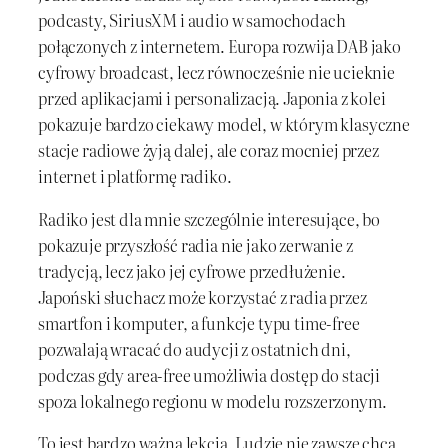
podcasty, SiriusXM i audio w samochodach
połączonych z internetem. Europa rozwija DAB jako
cyfrowy broadcast, lecz równocześnie nie ucieknie
przed aplikacjami i personalizacją. Japonia z kolei
pokazuje bardzo ciekawy model, w którym klasyczne
stacje radiowe żyją dalej, ale coraz mocniej przez
internet i platformę radiko.
Radiko jest dla mnie szczególnie interesujące, bo
pokazuje przyszłość radia nie jako zerwanie z
tradycją, lecz jako jej cyfrowe przedłużenie.
Japoński słuchacz może korzystać z radia przez
smartfon i komputer, a funkcje typu time-free
pozwalają wracać do audycji z ostatnich dni,
podczas gdy area-free umożliwia dostęp do stacji
spoza lokalnego regionu w modelu rozszerzonym.
To jest bardzo ważna lekcja. Ludzie nie zawsze chcą