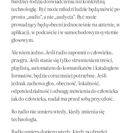
bardziej rodzaj doświadczenia niż konkretną
technologię. Być może młodzi ludzie będą mówić po
prostu „audio”, a nie „audycja”. Być może
prowadzący będą obecni jednocześnie na antenie, w
aplikacji, w podcaście i w samochodowym systemie
głosowym.
Ale wiem jedno. Jeśli radio zapomni o człowieku,
przegra. Jeśli stanie się tylko strumieniem treści,
playlistą, automatem do komunikatów i katalogiem
formatów, będzie coraz mniej potrzebne. Jeśli
jednak zachowa głos, obecność, lokalność,
odpowiedzialność i odwagę mówienia do człowieka
jak do człowieka, nadal ma przed sobą przyszłość.
Bo radio nie umiera wtedy, kiedy zmienia się
technologia.
Radio umiera dopiero wtedy, kiedy po drugiej