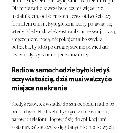
potrafię myśleć o niej wyłącznie jak o technologii.
Dla mnie radio zawsze było czymś więcej niż
nadajnikiem, odbiornikiem, częstotliwością czy
formatem emisji. Było głosem, który pojawiał się
wtedy, kiedy człowiek zostawał sam ze swoją trasą,
zmęczeniem, nocą, niepokojem albo zwykłą
potrzebą, by ktoś po drugiej stronie powiedział
jestem, słyszysz mnie, jedziemy dalej.
Radio w samochodzie było kiedyś
oczywistością, dziś musi walczyć o
miejsce na ekranie
Kiedyś człowiek wsiadał do samochodu i radio po
prostu było. Nie trzeba było go szukać w menu,
parować telefonu, logować się do aplikacji ani
zastanawiać się, czy zasięg danych komórkowych