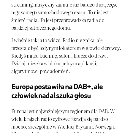
streaming muzyczny zajmuje już bardzo dużą część
tego samego samochodowego czasu. To nie jest
śmierć radia. To jest przeprowadzka radia do
bardziej zatłoczonego domu.
I właśnie tak ja to widzę. Radio nie znika, ale
przestaje być jedynym lokatorem w głowie kierowcy.
Kiedyś miało kuchnię, salon i klucze do drzwi.
Dzisiaj mieszka w bloku pełnym aplikacji,
algorytmów i powiadomień.
Europa postawiła na DAB+, ale
człowiek nadal szuka głosu
Europa jest najważniejszym regionem dla DAB. W
wielu krajach radio cyfrowe rozwija się bardzo
mocno, szczególnie w Wielkiej Brytanii, Norwegii,