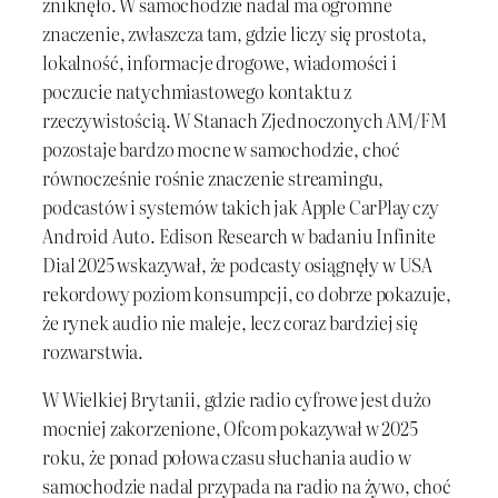
zniknęło. W samochodzie nadal ma ogromne
znaczenie, zwłaszcza tam, gdzie liczy się prostota,
lokalność, informacje drogowe, wiadomości i
poczucie natychmiastowego kontaktu z
rzeczywistością. W Stanach Zjednoczonych AM/FM
pozostaje bardzo mocne w samochodzie, choć
równocześnie rośnie znaczenie streamingu,
podcastów i systemów takich jak Apple CarPlay czy
Android Auto. Edison Research w badaniu Infinite
Dial 2025 wskazywał, że podcasty osiągnęły w USA
rekordowy poziom konsumpcji, co dobrze pokazuje,
że rynek audio nie maleje, lecz coraz bardziej się
rozwarstwia.
W Wielkiej Brytanii, gdzie radio cyfrowe jest dużo
mocniej zakorzenione, Ofcom pokazywał w 2025
roku, że ponad połowa czasu słuchania audio w
samochodzie nadal przypada na radio na żywo, choć