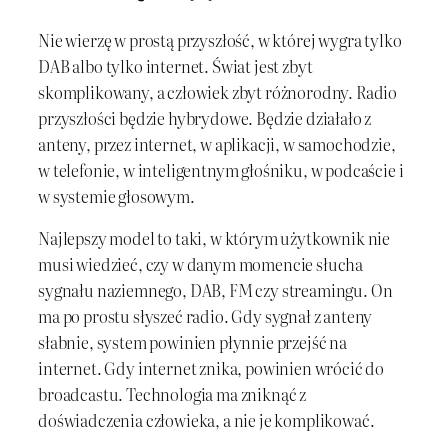
Nie wierzę w prostą przyszłość, w której wygra tylko
DAB albo tylko internet. Świat jest zbyt
skomplikowany, a człowiek zbyt różnorodny. Radio
przyszłości będzie hybrydowe. Będzie działało z
anteny, przez internet, w aplikacji, w samochodzie,
w telefonie, w inteligentnym głośniku, w podcaście i
w systemie głosowym.
Najlepszy model to taki, w którym użytkownik nie
musi wiedzieć, czy w danym momencie słucha
sygnału naziemnego, DAB, FM czy streamingu. On
ma po prostu słyszeć radio. Gdy sygnał z anteny
słabnie, system powinien płynnie przejść na
internet. Gdy internet znika, powinien wrócić do
broadcastu. Technologia ma zniknąć z
doświadczenia człowieka, a nie je komplikować.