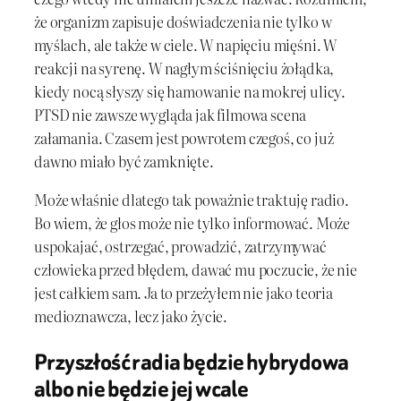
że organizm zapisuje doświadczenia nie tylko w
myślach, ale także w ciele. W napięciu mięśni. W
reakcji na syrenę. W nagłym ściśnięciu żołądka,
kiedy nocą słyszy się hamowanie na mokrej ulicy.
PTSD nie zawsze wygląda jak filmowa scena
załamania. Czasem jest powrotem czegoś, co już
dawno miało być zamknięte.
Może właśnie dlatego tak poważnie traktuję radio.
Bo wiem, że głos może nie tylko informować. Może
uspokajać, ostrzegać, prowadzić, zatrzymywać
człowieka przed błędem, dawać mu poczucie, że nie
jest całkiem sam. Ja to przeżyłem nie jako teoria
medioznawcza, lecz jako życie.
Przyszłość radia będzie hybrydowa
albo nie będzie jej wcale