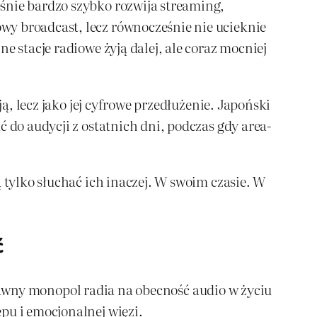
śnie bardzo szybko rozwija streaming,
wy broadcast, lecz równocześnie nie ucieknie
e stacje radiowe żyją dalej, ale coraz mocniej
ą, lecz jako jej cyfrowe przedłużenie. Japoński
 do audycji z ostatnich dni, podczas gdy area-
 tylko słuchać ich inaczej. W swoim czasie. W
ć
ił dawny monopol radia na obecność audio w życiu
pu i emocjonalnej więzi.