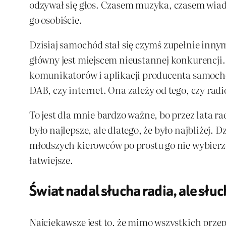
odzywał się głos. Czasem muzyka, czasem wiado
go osobiście.
Dzisiaj samochód stał się czymś zupełnie inny
główny jest miejscem nieustannej konkurencji.
komunikatorów i aplikacji producenta samochod
DAB, czy internet. Ona zależy od tego, czy rad
To jest dla mnie bardzo ważne, bo przez lata 
było najlepsze, ale dlatego, że było najbliżej. 
młodszych kierowców po prostu go nie wybierze. 
łatwiejsze.
Świat nadal słucha radia, ale słuc
Najciekawsze jest to, że mimo wszystkich prz