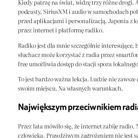
Kiedy patrzę na świat, widzę trzy różne drogi
podcasty, SiriusXM i audio w samochodach poł
przed aplikacjami i personalizacją. Japonia z 
przez internet i platformę radiko.
Radiko jest dla mnie szczególnie interesujące, 
słuchacz może korzystać z radia przez smartfon
free umożliwia dostęp do stacji spoza lokalne
To jest bardzo ważna lekcja. Ludzie nie zawsze
swoim miejscu. Na własnych warunkach.
Największym przeciwnikiem radia 
Przez lata mówiło się, że internet zabije radio
człowieka. Prawdziwym zagrożeniem nie jest sa