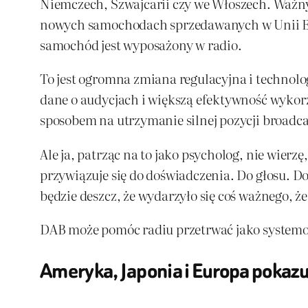
Niemczech, Szwajcarii czy we Włoszech. Waż
nowych samochodach sprzedawanych w Unii Eur
samochód jest wyposażony w radio.
To jest ogromna zmiana regulacyjna i technolog
dane o audycjach i większą efektywność wykor
sposobem na utrzymanie silnej pozycji broadca
Ale ja, patrząc na to jako psycholog, nie wierz
przywiązuje się do doświadczenia. Do głosu. Do
będzie deszcz, że wydarzyło się coś ważnego, że
DAB może pomóc radiu przetrwać jako systemowi
Ameryka, Japonia i Europa pokazuj