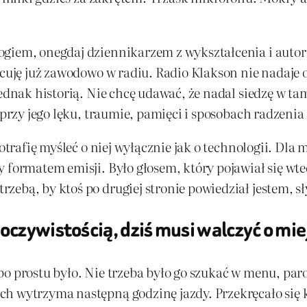
ogiem, onegdaj dziennikarzem z wykształcenia i autor
acuję już zawodowo w radiu. Radio Klakson nie nadaje od
jednak historią. Nie chcę udawać, że nadal siedzę w t
 przy jego lęku, traumie, pamięci i sposobach radzenia
potrafię myśleć o niej wyłącznie jak o technologii. Dla
 formatem emisji. Było głosem, który pojawiał się wte
ebą, by ktoś po drugiej stronie powiedział jestem, sł
oczywistością, dziś musi walczyć o mie
o prostu było. Nie trzeba było go szukać w menu, paro
h wytrzyma następną godzinę jazdy. Przekręcało się kl