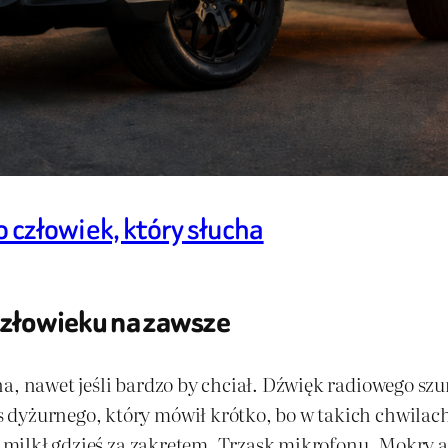
o człowiek, który słucha
 człowieku na zawsze
na, nawet jeśli bardzo by chciał. Dźwięk radiowego s
dyżurnego, który mówił krótko, bo w takich chwilach
le milkł gdzieś za zakrętem. Trzask mikrofonu. Mokry a