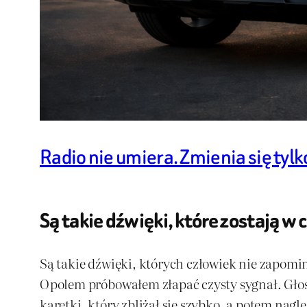
Radio nie umiera. Zmienia się tylk
Są takie dźwięki, które zostają w
Są takie dźwięki, których człowiek nie zapomi
Opolem próbowałem złapać czysty sygnał. Głos 
karetki, który zbliżał się szybko, a potem nag