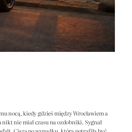
zumu nocą, kiedy gdzieś między Wrocławiem a
 nikt nie miał czasu na ozdobniki. Sygnał
sfalt. Cisza po wypadku, która potrafiła być