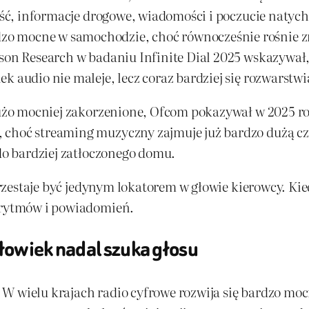
lność, informacje drogowe, wiadomości i poczucie naty
o mocne w samochodzie, choć równocześnie rośnie z
ison Research w badaniu Infinite Dial 2025 wskazywał
k audio nie maleje, lecz coraz bardziej się rozwarstwi
 dużo mocniej zakorzenione, Ofcom pokazywał w 2025 r
 choć streaming muzyczny zajmuje już bardzo dużą c
 do bardziej zatłoczonego domu.
 przestaje być jedynym lokatorem w głowie kierowcy. Kie
gorytmów i powiadomień.
łowiek nadal szuka głosu
W wielu krajach radio cyfrowe rozwija się bardzo mocn