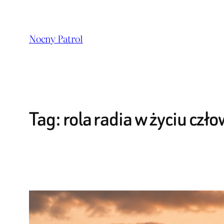
Przejdź
do
Nocny Patrol
treści
Tag:
rola radia w życiu czł