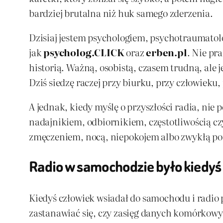
bardziej brutalna niż huk samego zderzenia.
Dzisiaj jestem psychologiem, psychotraumatol
jak
psycholog.CLICK
oraz
erben.pl
. Nie pr
historią. Ważną, osobistą, czasem trudną, ale 
Dziś siedzę raczej przy biurku, przy człowieku,
A jednak, kiedy myślę o przyszłości radia, nie 
nadajnikiem, odbiornikiem, częstotliwością czy
zmęczeniem, nocą, niepokojem albo zwykłą potrz
Radio w samochodzie było kiedyś 
Kiedyś człowiek wsiadał do samochodu i radio p
zastanawiać się, czy zasięg danych komórkowyc