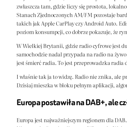
zwłaszcza tam, gdzie liczy się prostota, loka
Stanach Zjednoczonych AM/FM pozostaje bardz
takich jak Apple CarPlay czy Android Auto. Ed
poziom konsumpcji, co dobrze pokazuje, że ryne
W Wielkiej Brytanii, gdzie radio cyfrowe jest
samochodzie nadal przypada na radio na żywo,
jest śmierć radia. To jest przeprowadzka radia
I właśnie tak ja to widzę. Radio nie znika, ale
Dzisiaj mieszka w bloku pełnym aplikacji, al
Europa postawiła na DAB+, ale cz
Europa jest najważniejszym regionem dla DAB. 