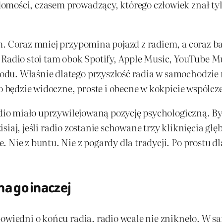
mości, czasem prowadzący, którego człowiek znał tylk
m. Coraz mniej przypomina pojazd z radiem, a coraz 
 Radio stoi tam obok Spotify, Apple Music, YouTube M
u. Właśnie dlatego przyszłość radia w samochodzie ni
io będzie widoczne, proste i obecne w kokpicie współcz
radio miało uprzywilejowaną pozycję psychologiczną. 
Dzisiaj, jeśli radio zostanie schowane trzy kliknięcia gł
Nie z buntu. Nie z pogardy dla tradycji. Po prostu dla
ha go inaczej
epowiedni o końcu radia, radio wcale nie zniknęło. W