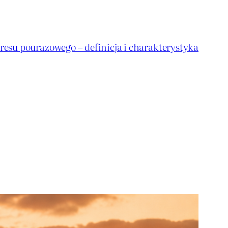
resu pourazowego – definicja i charakterystyka