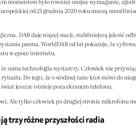
nym momentem było również unijne wymaganie, zgodn
opejskiej od 21 grudnia 2020 roku muszą umożliwiać 
iczna. DAB daje więcej stacji, stabilniejszą jakość od
zystania pasma. WorldDAB od lat pokazuje, że cyfrowe
stu w epoce internetu.
ę, że sama technologia wystarczy. Człowiek nie przywią
 rytuału. Do tego, że o siódmej rano ktoś mówi do nie
 świat jeszcze istnieje poza ekranem telefonu.
. Ale tylko człowiek po drugiej stronie mikrofonu moż
ą trzy różne przyszłości radia