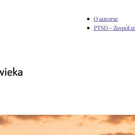
O autorze
PTSD – Zespół st
owieka