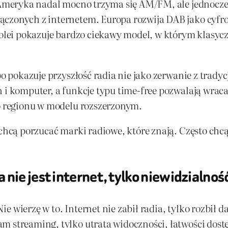
. Ameryka nadal mocno trzyma się AM/FM, ale jednocze
ączonych z internetem. Europa rozwija DAB jako cyfro
kolei pokazuje bardzo ciekawy model, w którym klasyczn
bo pokazuje przyszłość radia nie jako zerwanie z tradycj
 i komputer, a funkcje typu time-free pozwalają wracać
go regionu w modelu rozszerzonym.
 chcą porzucać marki radiowe, które znają. Często chcą
nie jest internet, tylko niewidzialnoś
. Nie wierzę w to. Internet nie zabił radia, tylko rozb
m streaming, tylko utrata widoczności, łatwości dostę