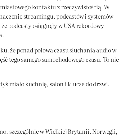
chmiastowego kontaktu z rzeczywistością. W
naczenie streamingu, podcastów i systemów
, że podcasty osiągnęły w USA rekordowy
a.
oku, że ponad połowa czasu słuchania audio w
zęść tego samego samochodowego czasu. To nie
dyś miało kuchnię, salon i klucze do drzwi.
o, szczególnie w Wielkiej Brytanii, Norwegii,