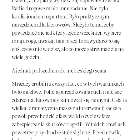
ciałem, a już jakby wymyka się z opowieści świata.
Radio drogowe miało inne zadanie. Nie było
konfesjonałem reportera. Było praktycznym
narzędziem dla kierowców. Służyło temu, żeby
powiedzieć nie jedź tędy, zjedź wcześniej, wybierz
inną drogę, uważaj, tam przed tobą wydarzyło się
coś, czego nie widzisz, ale co może zatrzymać cię na
wiele godzin.
A jednak podszedłem do niebieskiego seata.
Strażacy zrobili już wszystko, co w tych warunkach
było możliwe. Policja porządkowała ruch i miejsce
zdarzenia. Ratownicy zajmowali się rannymi. Cała ta
wielka, dramatyczna maszyna interwencji zaczęła
powoli przechodzić z fazy walki o życie w fazę
zabezpieczania skutków tragedii. W takich chwilach
powietrze przy drodze staje się inne. Przed chwilą