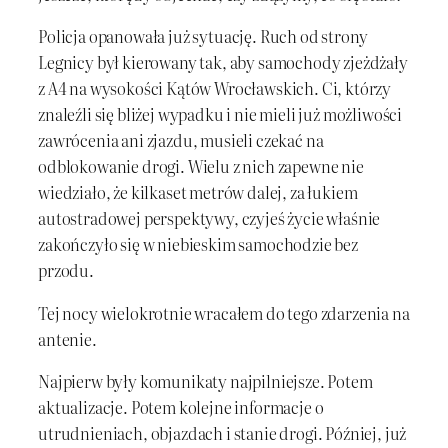
Policja opanowała już sytuację. Ruch od strony
Legnicy był kierowany tak, aby samochody zjeżdżały
z A4 na wysokości Kątów Wrocławskich. Ci, którzy
znaleźli się bliżej wypadku i nie mieli już możliwości
zawrócenia ani zjazdu, musieli czekać na
odblokowanie drogi. Wielu z nich zapewne nie
wiedziało, że kilkaset metrów dalej, za łukiem
autostradowej perspektywy, czyjeś życie właśnie
zakończyło się w niebieskim samochodzie bez
przodu.
Tej nocy wielokrotnie wracałem do tego zdarzenia na
antenie.
Najpierw były komunikaty najpilniejsze. Potem
aktualizacje. Potem kolejne informacje o
utrudnieniach, objazdach i stanie drogi. Później, już