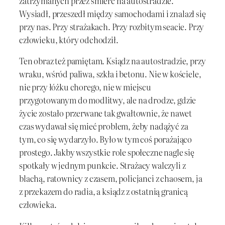
zatrzymanych przez śmierć na autostradzie.
Wysiadł, przeszedł między samochodami i znalazł się
przy nas. Przy strażakach. Przy rozbitym seacie. Przy
człowieku, który odchodził.
Ten obraz też pamiętam. Ksiądz na autostradzie, przy
wraku, wśród paliwa, szkła i betonu. Nie w kościele,
nie przy łóżku chorego, nie w miejscu
przygotowanym do modlitwy, ale na drodze, gdzie
życie zostało przerwane tak gwałtownie, że nawet
czas wydawał się mieć problem, żeby nadążyć za
tym, co się wydarzyło. Było w tym coś porażająco
prostego. Jakby wszystkie role społeczne nagle się
spotkały w jednym punkcie. Strażacy walczyli z
blachą, ratownicy z czasem, policjanci z chaosem, ja
z przekazem do radia, a ksiądz z ostatnią granicą
człowieka.