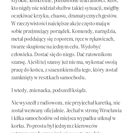
szybkie, konkretne, pozbawione teatralności. Ktoś,
kto nigdy nie widział służb w takiej sytuacji, mógłby
oczekiwać krzyku, chaosu, dramatycznych gestów.
W rzeczywistości najcięższe akcje często mają w
sobie przejmujący porządek. Komendy, narzędzia,
metal poddający się z oporem, ręce w rękawicach,
twarze skupione na jednym celu. Wydobyć
człowieka. Dostać się do niego. Dać ratownikom
szansę. A jeśli tej szansy już nie ma, wykonać swoją
pracę do końca, z szacunkiem dla tego, który został
zamknięty w resztkach samochodu.
I wtedy, znienacka, podszedł ksiądz.
Nie wyszedł z radiowozu, nie przyjechał karetką, nie
został wezwany oficjalnie. Jechał w stronę Wrocławia
i kilka samochodów od miejsca wypadku utknął w
korku. Po prostu był jednym z kierowców