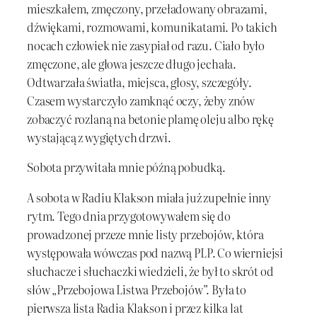
mieszkałem, zmęczony, przeładowany obrazami,
dźwiękami, rozmowami, komunikatami. Po takich
nocach człowiek nie zasypiał od razu. Ciało było
zmęczone, ale głowa jeszcze długo jechała.
Odtwarzała światła, miejsca, głosy, szczegóły.
Czasem wystarczyło zamknąć oczy, żeby znów
zobaczyć rozlaną na betonie plamę oleju albo rękę
wystającą z wygiętych drzwi.
Sobota przywitała mnie późną pobudką.
A sobota w Radiu Klakson miała już zupełnie inny
rytm. Tego dnia przygotowywałem się do
prowadzonej przeze mnie listy przebojów, która
występowała wówczas pod nazwą PLP. Co wierniejsi
słuchacze i słuchaczki wiedzieli, że był to skrót od
słów „Przebojowa Listwa Przebojów”. Była to
pierwsza lista Radia Klakson i przez kilka lat