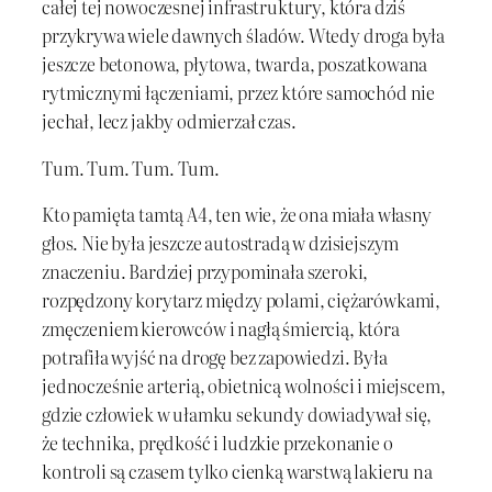
całej tej nowoczesnej infrastruktury, która dziś
przykrywa wiele dawnych śladów. Wtedy droga była
jeszcze betonowa, płytowa, twarda, poszatkowana
rytmicznymi łączeniami, przez które samochód nie
jechał, lecz jakby odmierzał czas.
Tum. Tum. Tum. Tum.
Kto pamięta tamtą A4, ten wie, że ona miała własny
głos. Nie była jeszcze autostradą w dzisiejszym
znaczeniu. Bardziej przypominała szeroki,
rozpędzony korytarz między polami, ciężarówkami,
zmęczeniem kierowców i nagłą śmiercią, która
potrafiła wyjść na drogę bez zapowiedzi. Była
jednocześnie arterią, obietnicą wolności i miejscem,
gdzie człowiek w ułamku sekundy dowiadywał się,
że technika, prędkość i ludzkie przekonanie o
kontroli są czasem tylko cienką warstwą lakieru na