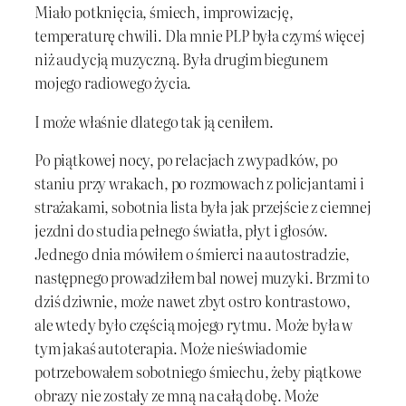
Miało potknięcia, śmiech, improwizację,
temperaturę chwili. Dla mnie PLP była czymś więcej
niż audycją muzyczną. Była drugim biegunem
mojego radiowego życia.
I może właśnie dlatego tak ją ceniłem.
Po piątkowej nocy, po relacjach z wypadków, po
staniu przy wrakach, po rozmowach z policjantami i
strażakami, sobotnia lista była jak przejście z ciemnej
jezdni do studia pełnego światła, płyt i głosów.
Jednego dnia mówiłem o śmierci na autostradzie,
następnego prowadziłem bal nowej muzyki. Brzmi to
dziś dziwnie, może nawet zbyt ostro kontrastowo,
ale wtedy było częścią mojego rytmu. Może była w
tym jakaś autoterapia. Może nieświadomie
potrzebowałem sobotniego śmiechu, żeby piątkowe
obrazy nie zostały ze mną na całą dobę. Może