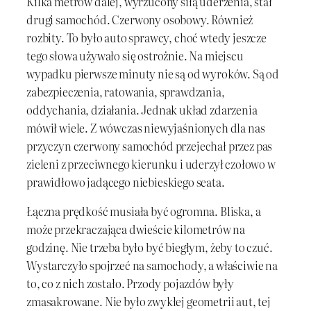
Kilka metrów dalej, wyrzucony siłą uderzenia, stał
drugi samochód. Czerwony osobowy. Również
rozbity. To było auto sprawcy, choć wtedy jeszcze
tego słowa używało się ostrożnie. Na miejscu
wypadku pierwsze minuty nie są od wyroków. Są od
zabezpieczenia, ratowania, sprawdzania,
oddychania, działania. Jednak układ zdarzenia
mówił wiele. Z wówczas niewyjaśnionych dla nas
przyczyn czerwony samochód przejechał przez pas
zieleni z przeciwnego kierunku i uderzył czołowo w
prawidłowo jadącego niebieskiego seata.
Łączna prędkość musiała być ogromna. Bliska, a
może przekraczająca dwieście kilometrów na
godzinę. Nie trzeba było być biegłym, żeby to czuć.
Wystarczyło spojrzeć na samochody, a właściwie na
to, co z nich zostało. Przody pojazdów były
zmasakrowane. Nie było zwykłej geometrii aut, tej