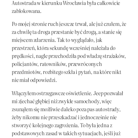
Autostrada w kierunku Wrocławia była całkowicie
zablokowana.
Po mojej stronie ruch jeszcze trwał, ale już czułem, że
za chwilę ta droga przestanie być drogą, a stanie się
miejscem zdarzenia. Tak to wyglądało, jak
przestrzeń, która sekundę wcześniej należała do
prędkości, nagle przechodziła pod władzę strażaków,
policjantów, ratowników, przewróconych
przedmiotów, rozbitego szkła i pytań, na które nikt
nie miał odpowiedzi.
Włączyłem ostrzegawcze oświetlenie. Jeep pozwalał
mi zjechać głębiej niż zwykłe samochody, więc
zsunąłem się możliwie daleko poza pas autostrady,
żeby nikomu nie przeszkadzać i jednocześnie nie
stworzyć kolejnego zagrożenia. To była jedna z
podstawowych zasad w takich sytuacjach, jeśli już