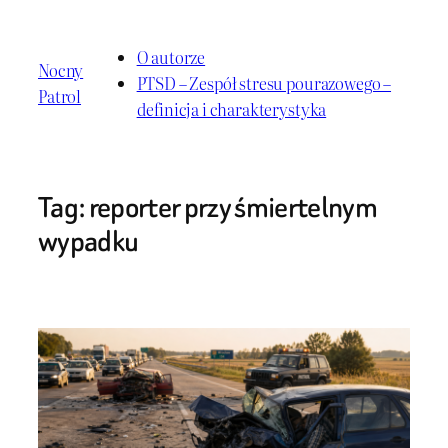
Przejdź
do
O autorze
Nocny
treści
PTSD – Zespół stresu pourazowego –
Patrol
definicja i charakterystyka
Tag:
reporter przy śmiertelnym
wypadku