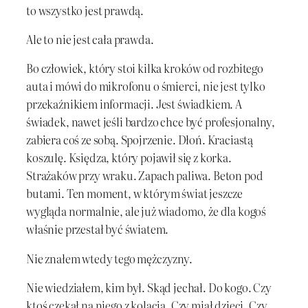
to wszystko jest prawdą.
Ale to nie jest cała prawda.
Bo człowiek, który stoi kilka kroków od rozbitego
auta i mówi do mikrofonu o śmierci, nie jest tylko
przekaźnikiem informacji. Jest świadkiem. A
świadek, nawet jeśli bardzo chce być profesjonalny,
zabiera coś ze sobą. Spojrzenie. Dłoń. Kraciastą
koszulę. Księdza, który pojawił się z korka.
Strażaków przy wraku. Zapach paliwa. Beton pod
butami. Ten moment, w którym świat jeszcze
wygląda normalnie, ale już wiadomo, że dla kogoś
właśnie przestał być światem.
Nie znałem wtedy tego mężczyzny.
Nie wiedziałem, kim był. Skąd jechał. Do kogo. Czy
ktoś czekał na niego z kolacją. Czy miał dzieci. Czy