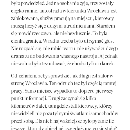
było powiedzieć. Jedna osoba nie żyje, trzy zostały
ciężko ranne, autostrada w kierunku Wrocławia jest
zablokowana, służby pracują na miejscu, kierowcy
muszą liczyć się z dużymi utrudnieniami. Starałem
się mówić rzeczowo, ale nie bezdusznie. To była
cienka granica. W radiu trzeba było utrzymać głos.
Nie rozpaść się, nie robić teatru, nie używać cudzego
dramatu do budowania własnego nastroju. A jednak
nie wolno było też udawać, że chodzi tylko o korek.
Odjechałem, żeby sprawdzić, jak długi jest zator w
stronę Wrocławia. Ten odruch też był częścią tamtej
pracy. Samo miejsce wypadku to dopiero pierwszy
punkt informacji. Drugi zaczynał się kilka
kilometrów dalej, tam gdzie stali kierowcy, którzy
nie widzieli nic poza tylnymi światłami samochodów
przed sobą. Dla nich najważniejsze było pytanie ile
jeszcze, którędy objechać, czy zdążymy, co się stało?