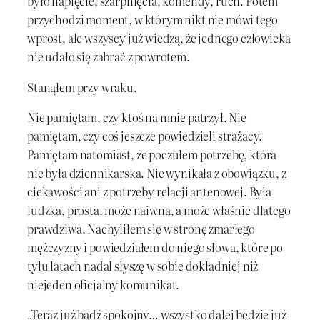
było napięcie, szarpnięcia, komendy, ruch. Potem
przychodzi moment, w którym nikt nie mówi tego
wprost, ale wszyscy już wiedzą, że jednego człowieka
nie udało się zabrać z powrotem.
Stanąłem przy wraku.
Nie pamiętam, czy ktoś na mnie patrzył. Nie
pamiętam, czy coś jeszcze powiedzieli strażacy.
Pamiętam natomiast, że poczułem potrzebę, która
nie była dziennikarska. Nie wynikała z obowiązku, z
ciekawości ani z potrzeby relacji antenowej. Była
ludzka, prosta, może naiwna, a może właśnie dlatego
prawdziwa. Nachyliłem się w stronę zmarłego
mężczyzny i powiedziałem do niego słowa, które po
tylu latach nadal słyszę w sobie dokładniej niż
niejeden oficjalny komunikat.
„Teraz już bądź spokojny… wszystko dalej będzie już