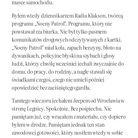
masce samochodu.
Byłem wtedy dziennikarzem Radia Klakson, twórcą
programu „Nocny Patrol”. Programu, który nie
powstawał zza biurka. Nie był tylko pasmem
komunikatów drogowych odczytywanych z kartki.
„Nocny Patrol” miał koła, zapach benzyny, błoto na
dywanikach, policyjne błyski na szybach i głosy
ludzi, którzy chwilę wcześniej jechali zwyczajnie do
domu, do pracy, do rodziny, a nagle stawali się
świadkami czegoś, czego nie umieli później
opowiedzieć bez zaciśniętego gardła.
Tamtego wieczoru jechałem Jeepem od Wrocławia w
stronę Legnicy. Spokojnie. Bez pośpiechu. Nie
pamiętam już, czy wracałem z materiału, czy dopiero
byłem w drodze. Pamiętam jednak ten stan
zawodowej gotowości, który nosiłem wtedy w sobie