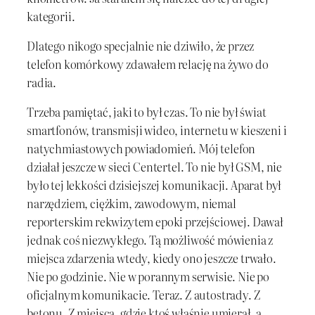
kategorii.
Dlatego nikogo specjalnie nie dziwiło, że przez
telefon komórkowy zdawałem relację na żywo do
radia.
Trzeba pamiętać, jaki to był czas. To nie był świat
smartfonów, transmisji wideo, internetu w kieszeni i
natychmiastowych powiadomień. Mój telefon
działał jeszcze w sieci Centertel. To nie był GSM, nie
było tej lekkości dzisiejszej komunikacji. Aparat był
narzędziem, ciężkim, zawodowym, niemal
reporterskim rekwizytem epoki przejściowej. Dawał
jednak coś niezwykłego. Tą możliwość mówienia z
miejsca zdarzenia wtedy, kiedy ono jeszcze trwało.
Nie po godzinie. Nie w porannym serwisie. Nie po
oficjalnym komunikacie. Teraz. Z autostrady. Z
betonu. Z miejsca, gdzie ktoś właśnie umierał, a