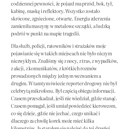
codziennej pewności, że pojazd ma przód, bok, tył,
kabinę, maskę i reflektory. Wszystko zostało
skrócone, zgniecione, otwarte. Energia zderzenia
zamieniła maszyny w metalowe szczątki, a ludzką
podróż w punkt na mapie tragedii.
Dla służb, policji, ratowników i strażaków moje
pojawianie się w takich miejscach nie było niczym
niezwykłym. Znaliśmy się z nocy, z tras, z wypadków,
z akcji, z komunikatów, z krótkich rozmów
prowadzonych między jednym wezwaniem a
drugim. W tamtym świecie reporter drogowy nie był
celebrytą mikrofonu. Był częścią obiegu informacji.
Czasem przeszkadzał, jeśli nie wiedział, gdzie stanąć.
Czasem pomagał, jeśli umiał powiedzieć kierowcom,
co się dzieje, gdzie nie jechać, czego unikać i
dlaczego za chwilę korek może mieć kilka
kilometrów. Ja starałem się należeć do tej drugiej