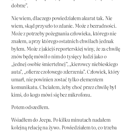
dobrze”.
Nie wiem, dlaczego powiedziałem akurat tak. Nie
wiem, skąd przyszło to zdanie. Może z bezradności.
Może z potrzeby pożegnania człowieka, którego nie
znałem, a przy którego ostatnich chwilach jednak
byłem. Może z jakiejś reporterskiej winy, że za chwilę
znów będę mówił o nim do tysięcy ludzi jako o
„jednej osobie śmiertelnej”, „kierowcy niebieskiego
auta”, „ofierze czołowego zderzenia”. Człowiek, który
umarł, nie powinien zostać tylko elementem
komunikatu. Chciałem, żeby choć przez chwilę był
kimś, do kogo mówi się bez mikrofonu.
Potem odszedłem.
Wsiadłem do Jeepa. Po kilku minutach nadałem
kolejną relację na żywo. Powiedziałem to, co trzeba