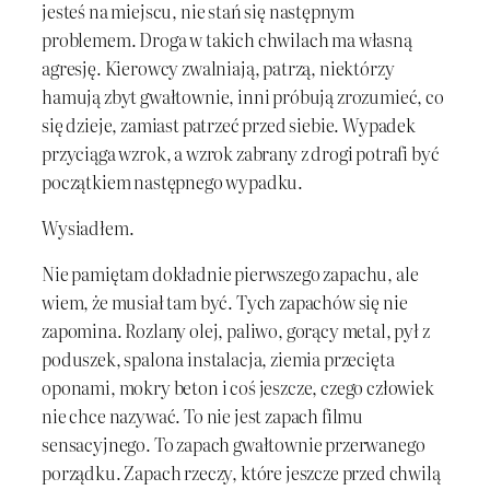
jesteś na miejscu, nie stań się następnym
problemem. Droga w takich chwilach ma własną
agresję. Kierowcy zwalniają, patrzą, niektórzy
hamują zbyt gwałtownie, inni próbują zrozumieć, co
się dzieje, zamiast patrzeć przed siebie. Wypadek
przyciąga wzrok, a wzrok zabrany z drogi potrafi być
początkiem następnego wypadku.
Wysiadłem.
Nie pamiętam dokładnie pierwszego zapachu, ale
wiem, że musiał tam być. Tych zapachów się nie
zapomina. Rozlany olej, paliwo, gorący metal, pył z
poduszek, spalona instalacja, ziemia przecięta
oponami, mokry beton i coś jeszcze, czego człowiek
nie chce nazywać. To nie jest zapach filmu
sensacyjnego. To zapach gwałtownie przerwanego
porządku. Zapach rzeczy, które jeszcze przed chwilą