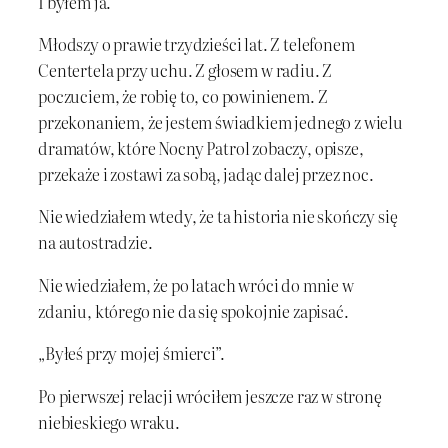
I byłem ja.
Młodszy o prawie trzydzieści lat. Z telefonem
Centertela przy uchu. Z głosem w radiu. Z
poczuciem, że robię to, co powinienem. Z
przekonaniem, że jestem świadkiem jednego z wielu
dramatów, które Nocny Patrol zobaczy, opisze,
przekaże i zostawi za sobą, jadąc dalej przez noc.
Nie wiedziałem wtedy, że ta historia nie skończy się
na autostradzie.
Nie wiedziałem, że po latach wróci do mnie w
zdaniu, którego nie da się spokojnie zapisać.
„Byłeś przy mojej śmierci”.
Po pierwszej relacji wróciłem jeszcze raz w stronę
niebieskiego wraku.