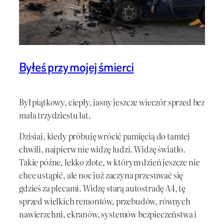
Byłeś przy mojej śmierci
Był piątkowy, ciepły, jasny jeszcze wieczór sprzed bez
mała trzydziestu lat.
Dzisiaj, kiedy próbuję wrócić pamięcią do tamtej
chwili, najpierw nie widzę ludzi. Widzę światło.
Takie późne, lekko złote, w którym dzień jeszcze nie
chce ustąpić, ale noc już zaczyna przesuwać się
gdzieś za plecami. Widzę starą autostradę A4, tę
sprzed wielkich remontów, przebudów, równych
nawierzchni, ekranów, systemów bezpieczeństwa i