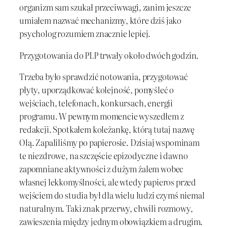
organizm sam szukał przeciwwagi, zanim jeszcze
umiałem nazwać mechanizmy, które dziś jako
psycholog rozumiem znacznie lepiej.
Przygotowania do PLP trwały około dwóch godzin.
Trzeba było sprawdzić notowania, przygotować
płyty, uporządkować kolejność, pomyśleć o
wejściach, telefonach, konkursach, energii
programu. W pewnym momencie wyszedłem z
redakcji. Spotkałem koleżankę, którą tutaj nazwę
Olą. Zapaliliśmy po papierosie. Dzisiaj wspominam
te niezdrowe, na szczęście epizodyczne i dawno
zapomniane aktywności z dużym żalem wobec
własnej lekkomyślności, ale wtedy papieros przed
wejściem do studia był dla wielu ludzi czymś niemal
naturalnym. Taki znak przerwy, chwili rozmowy,
zawieszenia między jednym obowiązkiem a drugim.