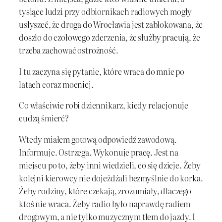
tysiące ludzi przy odbiornikach radiowych mogły
usłyszeć, że droga do Wrocławia jest zablokowana, że
doszło do czołowego zderzenia, że służby pracują, że
trzeba zachować ostrożność.
I tu zaczyna się pytanie, które wraca do mnie po
latach coraz mocniej.
Co właściwie robi dziennikarz, kiedy relacjonuje
cudzą śmierć?
Wtedy miałem gotową odpowiedź zawodową.
Informuje. Ostrzega. Wykonuje pracę. Jest na
miejscu po to, żeby inni wiedzieli, co się dzieje. Żeby
kolejni kierowcy nie dojeżdżali bezmyślnie do korka.
Żeby rodziny, które czekają, zrozumiały, dlaczego
ktoś nie wraca. Żeby radio było naprawdę radiem
drogowym, a nie tylko muzycznym tłem do jazdy. I