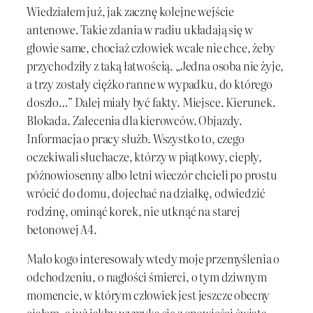
Wiedziałem już, jak zacznę kolejne wejście
antenowe. Takie zdania w radiu układają się w
głowie same, chociaż człowiek wcale nie chce, żeby
przychodziły z taką łatwością. „Jedna osoba nie żyje,
a trzy zostały ciężko ranne w wypadku, do którego
doszło…” Dalej miały być fakty. Miejsce. Kierunek.
Blokada. Zalecenia dla kierowców. Objazdy.
Informacja o pracy służb. Wszystko to, czego
oczekiwali słuchacze, którzy w piątkowy, ciepły,
późnowiosenny albo letni wieczór chcieli po prostu
wrócić do domu, dojechać na działkę, odwiedzić
rodzinę, ominąć korek, nie utknąć na starej
betonowej A4.
Mało kogo interesowały wtedy moje przemyślenia o
odchodzeniu, o nagłości śmierci, o tym dziwnym
momencie, w którym człowiek jest jeszcze obecny