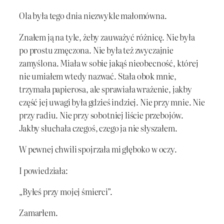
Ola była tego dnia niezwykle małomówna.
Znałem ją na tyle, żeby zauważyć różnicę. Nie była
po prostu zmęczona. Nie była też zwyczajnie
zamyślona. Miała w sobie jakąś nieobecność, której
nie umiałem wtedy nazwać. Stała obok mnie,
trzymała papierosa, ale sprawiała wrażenie, jakby
część jej uwagi była gdzieś indziej. Nie przy mnie. Nie
przy radiu. Nie przy sobotniej liście przebojów.
Jakby słuchała czegoś, czego ja nie słyszałem.
W pewnej chwili spojrzała mi głęboko w oczy.
I powiedziała:
„Byłeś przy mojej śmierci”.
Zamarłem.