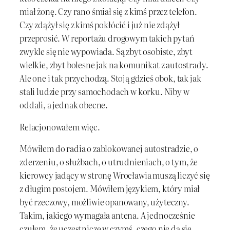
miał żonę. Czy rano śmiał się z kimś przez telefon.
Czy zdążył się z kimś pokłócić i już nie zdążył
przeprosić. W reportażu drogowym takich pytań
zwykle się nie wypowiada. Są zbyt osobiste, zbyt
wielkie, zbyt bolesne jak na komunikat z autostrady.
Ale one i tak przychodzą. Stoją gdzieś obok, tak jak
stali ludzie przy samochodach w korku. Niby w
oddali, a jednak obecne.
Relacjonowałem więc.
Mówiłem do radia o zablokowanej autostradzie, o
zderzeniu, o służbach, o utrudnieniach, o tym, że
kierowcy jadący w stronę Wrocławia muszą liczyć się
z długim postojem. Mówiłem językiem, który miał
być rzeczowy, możliwie opanowany, użyteczny.
Takim, jakiego wymagała antena. A jednocześnie
czułem, że uczestniczę w czymś, czego nie da się