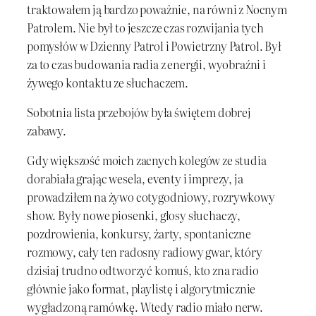
traktowałem ją bardzo poważnie, na równi z Nocnym
Patrolem. Nie był to jeszcze czas rozwijania tych
pomysłów w Dzienny Patrol i Powietrzny Patrol. Był
za to czas budowania radia z energii, wyobraźni i
żywego kontaktu ze słuchaczem.
Sobotnia lista przebojów była świętem dobrej
zabawy.
Gdy większość moich zacnych kolegów ze studia
dorabiała grając wesela, eventy i imprezy, ja
prowadziłem na żywo cotygodniowy, rozrywkowy
show. Były nowe piosenki, głosy słuchaczy,
pozdrowienia, konkursy, żarty, spontaniczne
rozmowy, cały ten radosny radiowy gwar, który
dzisiaj trudno odtworzyć komuś, kto zna radio
głównie jako format, playlistę i algorytmicznie
wygładzoną ramówkę. Wtedy radio miało nerw.