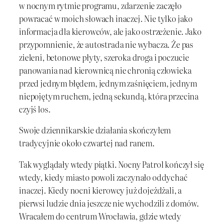
w nocnym rytmie programu, zdarzenie zaczęło
powracać w moich słowach inaczej. Nie tylko jako
informacja dla kierowców, ale jako ostrzeżenie. Jako
przypomnienie, że autostrada nie wybacza. Że pas
zieleni, betonowe płyty, szeroka droga i poczucie
panowania nad kierownicą nie chronią człowieka
przed jednym błędem, jednym zaśnięciem, jednym
niepojętym ruchem, jedną sekundą, która przecina
czyjś los.
Swoje dziennikarskie działania skończyłem
tradycyjnie około czwartej nad ranem.
Tak wyglądały wtedy piątki. Nocny Patrol kończył się
wtedy, kiedy miasto powoli zaczynało oddychać
inaczej. Kiedy nocni kierowcy już dojeżdżali, a
pierwsi ludzie dnia jeszcze nie wychodzili z domów.
Wracałem do centrum Wrocławia, gdzie wtedy