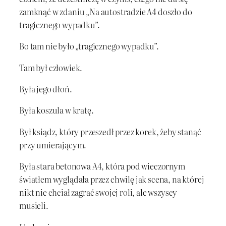
zamknąć w zdaniu „Na autostradzie A4 doszło do
tragicznego wypadku”.
Bo tam nie było „tragicznego wypadku”.
Tam był człowiek.
Była jego dłoń.
Była koszula w kratę.
Był ksiądz, który przeszedł przez korek, żeby stanąć
przy umierającym.
Była stara betonowa A4, która pod wieczornym
światłem wyglądała przez chwilę jak scena, na której
nikt nie chciał zagrać swojej roli, ale wszyscy
musieli.