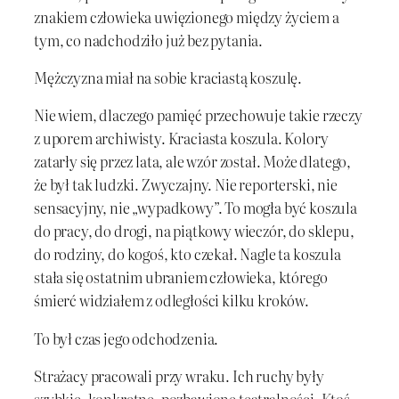
znakiem człowieka uwięzionego między życiem a
tym, co nadchodziło już bez pytania.
Mężczyzna miał na sobie kraciastą koszulę.
Nie wiem, dlaczego pamięć przechowuje takie rzeczy
z uporem archiwisty. Kraciasta koszula. Kolory
zatarły się przez lata, ale wzór został. Może dlatego,
że był tak ludzki. Zwyczajny. Nie reporterski, nie
sensacyjny, nie „wypadkowy”. To mogła być koszula
do pracy, do drogi, na piątkowy wieczór, do sklepu,
do rodziny, do kogoś, kto czekał. Nagle ta koszula
stała się ostatnim ubraniem człowieka, którego
śmierć widziałem z odległości kilku kroków.
To był czas jego odchodzenia.
Strażacy pracowali przy wraku. Ich ruchy były