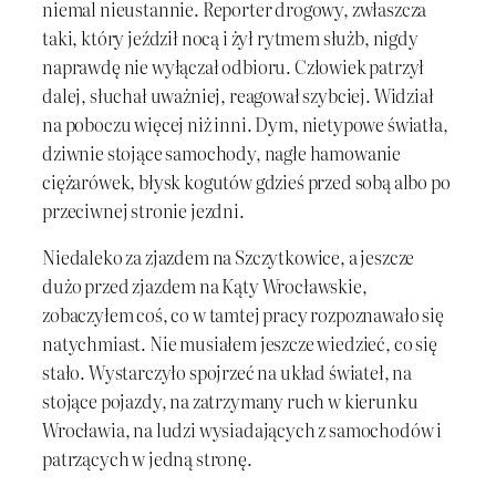
niemal nieustannie. Reporter drogowy, zwłaszcza
taki, który jeździł nocą i żył rytmem służb, nigdy
naprawdę nie wyłączał odbioru. Człowiek patrzył
dalej, słuchał uważniej, reagował szybciej. Widział
na poboczu więcej niż inni. Dym, nietypowe światła,
dziwnie stojące samochody, nagłe hamowanie
ciężarówek, błysk kogutów gdzieś przed sobą albo po
przeciwnej stronie jezdni.
Niedaleko za zjazdem na Szczytkowice, a jeszcze
dużo przed zjazdem na Kąty Wrocławskie,
zobaczyłem coś, co w tamtej pracy rozpoznawało się
natychmiast. Nie musiałem jeszcze wiedzieć, co się
stało. Wystarczyło spojrzeć na układ świateł, na
stojące pojazdy, na zatrzymany ruch w kierunku
Wrocławia, na ludzi wysiadających z samochodów i
patrzących w jedną stronę.