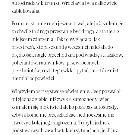
Autostrada w kierunku Wrocławia była całkowicie
zablokowana.
Po mojej stronie ruch jeszcze trwał, ale już czułem, że
za chwilę ta droga przestanie być drogą, a stanie się
miejscem zdarzenia. Tak to wyglądało, jak
przestrzeń, która sekundę wcześniej należała do
prędkości, nagle przechodziła pod władzę strażaków,
policjantów, ratowników, przewróconych
przedmiotów, rozbitego szkła i pytań, na które nikt
nie miał odpowiedzi.
Włączyłem ostrzegawcze oświetlenie. Jeep pozwalał
mi zjechać głębiej niż zwykłe samochody, więc
zsunąłem się możliwie daleko poza pas autostrady,
żeby nikomu nie przeszkadzać i jednocześnie nie
stworzyć kolejnego zagrożenia. To była jedna z
podstawowych zasad w takich sytuacjach, jeśli już