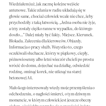
Wiedziałem już, jak zacznę kolejne wejście
antenowe. Takie zdania w radiu układają się w
głowie same, chociaż człowiek wcale nie chce, żeby
przychodziły z taką łatwością. „Jedna osoba nie żyje,
a trzy zostały ciężko ranne w wypadku, do którego
doszło…” Dalej miały być fakty. Miejsce. Kierunek.
Blokada. Zalecenia dla kierowców. Objazdy.
Informacja o pracy służb. Wszystko to, czego
oczekiwali słuchacze, którzy w piątkowy, ciepły,
późnowiosenny albo letni wieczór chcieli po prostu
wrócić do domu, dojechać na działkę, odwiedzić
rodzinę, ominąć korek, nie utknąć na starej
betonowej A4.
Mało kogo interesowały wtedy moje przemyślenia o
odchodzeniu, o nagłości śmierci, o tym dziwnym
momencie, w którym człowiek jest jeszcze obecny