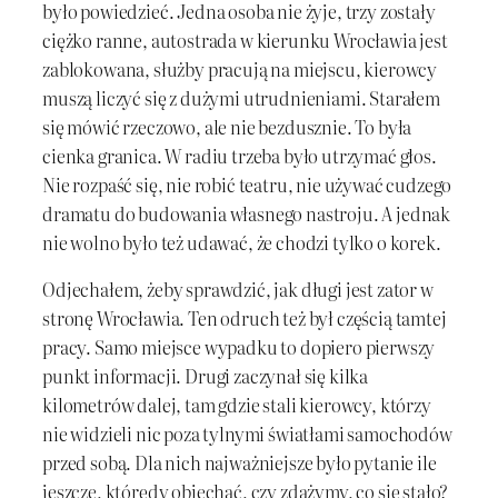
było powiedzieć. Jedna osoba nie żyje, trzy zostały
ciężko ranne, autostrada w kierunku Wrocławia jest
zablokowana, służby pracują na miejscu, kierowcy
muszą liczyć się z dużymi utrudnieniami. Starałem
się mówić rzeczowo, ale nie bezdusznie. To była
cienka granica. W radiu trzeba było utrzymać głos.
Nie rozpaść się, nie robić teatru, nie używać cudzego
dramatu do budowania własnego nastroju. A jednak
nie wolno było też udawać, że chodzi tylko o korek.
Odjechałem, żeby sprawdzić, jak długi jest zator w
stronę Wrocławia. Ten odruch też był częścią tamtej
pracy. Samo miejsce wypadku to dopiero pierwszy
punkt informacji. Drugi zaczynał się kilka
kilometrów dalej, tam gdzie stali kierowcy, którzy
nie widzieli nic poza tylnymi światłami samochodów
przed sobą. Dla nich najważniejsze było pytanie ile
jeszcze, którędy objechać, czy zdążymy, co się stało?