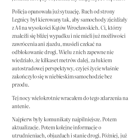
Policja opanowała już sytuację. Ruch od strony
Legnicy był kierowany tak, aby samochody zjeżdżały
z A4 na wysokości Kątów Wrocławskich. Ci, którzy
znaleźli się bliżej wypadku i nie mieli już możliwości
zawrócenia ani zjazdu, musieli czekać na
odblokowanie drogi. Wielu z nich zapewne nie
wiedziało, że kilkaset metrów dalej, za łukiem
autostradowej perspektywy, czyjeś życie właśnie
zakończyło się w niebieskim samochodzie bez
przodu.
Tej nocy wielokrotnie wracałem do tego zdarzenia na
antenie.
Najpierw były komunikaty najpilniejsze. Potem
aktualizacje. Potem kolejne informacje o
utrudnieniach, objazdach i stanie drogi. Później, już