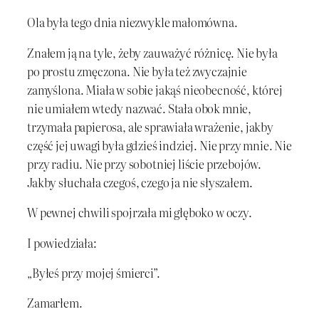
Ola była tego dnia niezwykle małomówna.
Znałem ją na tyle, żeby zauważyć różnicę. Nie była
po prostu zmęczona. Nie była też zwyczajnie
zamyślona. Miała w sobie jakąś nieobecność, której
nie umiałem wtedy nazwać. Stała obok mnie,
trzymała papierosa, ale sprawiała wrażenie, jakby
część jej uwagi była gdzieś indziej. Nie przy mnie. Nie
przy radiu. Nie przy sobotniej liście przebojów.
Jakby słuchała czegoś, czego ja nie słyszałem.
W pewnej chwili spojrzała mi głęboko w oczy.
I powiedziała:
„Byłeś przy mojej śmierci”.
Zamarłem.