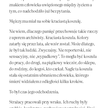
znakiem człowieka uwięzionego między życiem a
tym, co nadchodziło już bez pytania.
Mężczyzna miał na sobie kraciastą koszulę.
Nie wiem, dlaczego pamięć przechowuje takie rzeczy
z uporem archiwisty. Kraciasta koszula. Kolory
zatarły się przez lata, ale wzór został. Może dlatego,
że był tak ludzki. Zwyczajny. Nie reporterski, nie
sensacyjny, nie „wypadkowy”. To mogła być koszula
do pracy, do drogi, na piątkowy wieczór, do sklepu,
do rodziny, do kogoś, kto czekał. Nagle ta koszula
stała się ostatnim ubraniem człowieka, którego
śmierć widziałem z odległości kilku kroków.
To był czas jego odchodzenia.
Strażacy pracowali przy wraku. Ich ruchy były