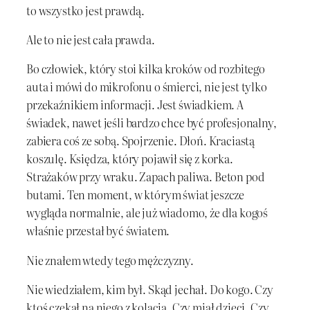
to wszystko jest prawdą.
Ale to nie jest cała prawda.
Bo człowiek, który stoi kilka kroków od rozbitego
auta i mówi do mikrofonu o śmierci, nie jest tylko
przekaźnikiem informacji. Jest świadkiem. A
świadek, nawet jeśli bardzo chce być profesjonalny,
zabiera coś ze sobą. Spojrzenie. Dłoń. Kraciastą
koszulę. Księdza, który pojawił się z korka.
Strażaków przy wraku. Zapach paliwa. Beton pod
butami. Ten moment, w którym świat jeszcze
wygląda normalnie, ale już wiadomo, że dla kogoś
właśnie przestał być światem.
Nie znałem wtedy tego mężczyzny.
Nie wiedziałem, kim był. Skąd jechał. Do kogo. Czy
ktoś czekał na niego z kolacją. Czy miał dzieci. Czy