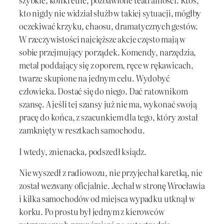
szybkie, konkretne, pozbawione teatralności. Ktoś,
kto nigdy nie widział służb w takiej sytuacji, mógłby
oczekiwać krzyku, chaosu, dramatycznych gestów.
W rzeczywistości najcięższe akcje często mają w
sobie przejmujący porządek. Komendy, narzędzia,
metal poddający się z oporem, ręce w rękawicach,
twarze skupione na jednym celu. Wydobyć
człowieka. Dostać się do niego. Dać ratownikom
szansę. A jeśli tej szansy już nie ma, wykonać swoją
pracę do końca, z szacunkiem dla tego, który został
zamknięty w resztkach samochodu.
I wtedy, znienacka, podszedł ksiądz.
Nie wyszedł z radiowozu, nie przyjechał karetką, nie
został wezwany oficjalnie. Jechał w stronę Wrocławia
i kilka samochodów od miejsca wypadku utknął w
korku. Po prostu był jednym z kierowców