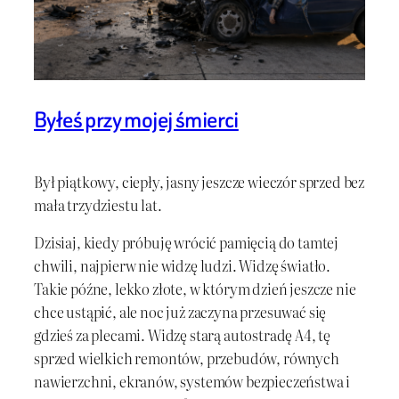
Byłeś przy mojej śmierci
Był piątkowy, ciepły, jasny jeszcze wieczór sprzed bez
mała trzydziestu lat.
Dzisiaj, kiedy próbuję wrócić pamięcią do tamtej
chwili, najpierw nie widzę ludzi. Widzę światło.
Takie późne, lekko złote, w którym dzień jeszcze nie
chce ustąpić, ale noc już zaczyna przesuwać się
gdzieś za plecami. Widzę starą autostradę A4, tę
sprzed wielkich remontów, przebudów, równych
nawierzchni, ekranów, systemów bezpieczeństwa i