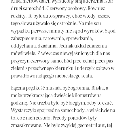
Kilka metrów dalej, wyrzucony siłą uderzenia, stał
drugi samochód. Czerwony osobowy. Również
rozbity. To było auto sprawcy, choć wtedy jeszcze
tego słowa używało się ostrożnie. Na miejscu
wypadku pierwsze minuty nie są od wyroków. Są od
zabezpieczenia, ratowania, sprawdzania,
oddychania, działania. Jednak układ zdarzenia
mówił wiele. Z wówczas niewyjaśnionych dla nas
przyczyn czerwony samochód przejechał przez pas
zieleni z przeciwnego kierunku i uderzył czołowo w
prawidłowo jadącego niebieskiego seata.
Łączna prędkość musiała być ogromna. Bliska, a
może przekraczająca dwieście kilometrów na
godzinę. Nie trzeba było być biegłym, żeby to czuć.
Wystarczyło spojrzeć na samochody, a właściwie na
to, co z nich zostało. Przody pojazdów były
zmasakrowane. Nie było zwykłej geometrii aut, tej