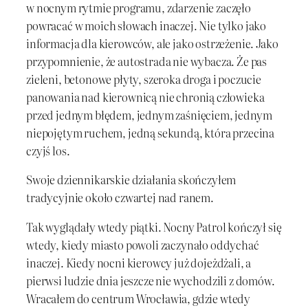
w nocnym rytmie programu, zdarzenie zaczęło
powracać w moich słowach inaczej. Nie tylko jako
informacja dla kierowców, ale jako ostrzeżenie. Jako
przypomnienie, że autostrada nie wybacza. Że pas
zieleni, betonowe płyty, szeroka droga i poczucie
panowania nad kierownicą nie chronią człowieka
przed jednym błędem, jednym zaśnięciem, jednym
niepojętym ruchem, jedną sekundą, która przecina
czyjś los.
Swoje dziennikarskie działania skończyłem
tradycyjnie około czwartej nad ranem.
Tak wyglądały wtedy piątki. Nocny Patrol kończył się
wtedy, kiedy miasto powoli zaczynało oddychać
inaczej. Kiedy nocni kierowcy już dojeżdżali, a
pierwsi ludzie dnia jeszcze nie wychodzili z domów.
Wracałem do centrum Wrocławia, gdzie wtedy