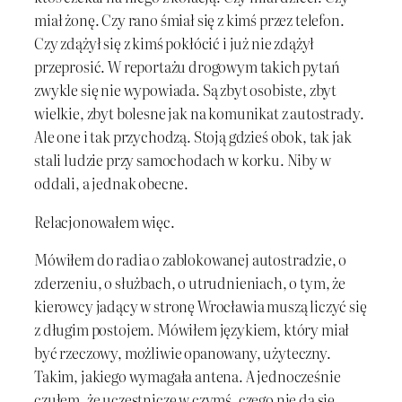
miał żonę. Czy rano śmiał się z kimś przez telefon.
Czy zdążył się z kimś pokłócić i już nie zdążył
przeprosić. W reportażu drogowym takich pytań
zwykle się nie wypowiada. Są zbyt osobiste, zbyt
wielkie, zbyt bolesne jak na komunikat z autostrady.
Ale one i tak przychodzą. Stoją gdzieś obok, tak jak
stali ludzie przy samochodach w korku. Niby w
oddali, a jednak obecne.
Relacjonowałem więc.
Mówiłem do radia o zablokowanej autostradzie, o
zderzeniu, o służbach, o utrudnieniach, o tym, że
kierowcy jadący w stronę Wrocławia muszą liczyć się
z długim postojem. Mówiłem językiem, który miał
być rzeczowy, możliwie opanowany, użyteczny.
Takim, jakiego wymagała antena. A jednocześnie
czułem, że uczestniczę w czymś, czego nie da się