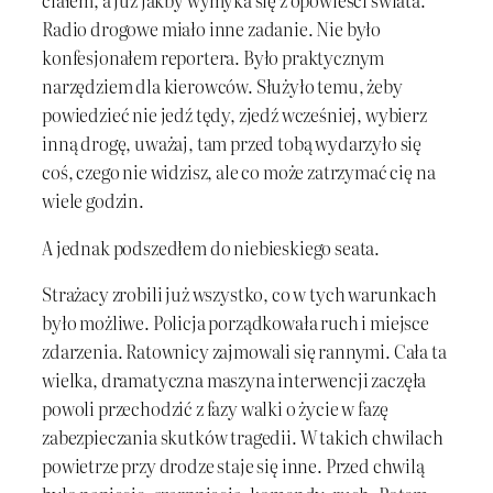
ciałem, a już jakby wymyka się z opowieści świata.
Radio drogowe miało inne zadanie. Nie było
konfesjonałem reportera. Było praktycznym
narzędziem dla kierowców. Służyło temu, żeby
powiedzieć nie jedź tędy, zjedź wcześniej, wybierz
inną drogę, uważaj, tam przed tobą wydarzyło się
coś, czego nie widzisz, ale co może zatrzymać cię na
wiele godzin.
A jednak podszedłem do niebieskiego seata.
Strażacy zrobili już wszystko, co w tych warunkach
było możliwe. Policja porządkowała ruch i miejsce
zdarzenia. Ratownicy zajmowali się rannymi. Cała ta
wielka, dramatyczna maszyna interwencji zaczęła
powoli przechodzić z fazy walki o życie w fazę
zabezpieczania skutków tragedii. W takich chwilach
powietrze przy drodze staje się inne. Przed chwilą