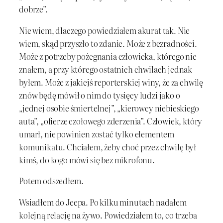
dobrze”.
Nie wiem, dlaczego powiedziałem akurat tak. Nie
wiem, skąd przyszło to zdanie. Może z bezradności.
Może z potrzeby pożegnania człowieka, którego nie
znałem, a przy którego ostatnich chwilach jednak
byłem. Może z jakiejś reporterskiej winy, że za chwilę
znów będę mówił o nim do tysięcy ludzi jako o
„jednej osobie śmiertelnej”, „kierowcy niebieskiego
auta”, „ofierze czołowego zderzenia”. Człowiek, który
umarł, nie powinien zostać tylko elementem
komunikatu. Chciałem, żeby choć przez chwilę był
kimś, do kogo mówi się bez mikrofonu.
Potem odszedłem.
Wsiadłem do Jeepa. Po kilku minutach nadałem
kolejną relację na żywo. Powiedziałem to, co trzeba