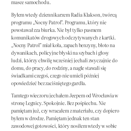
masce samochodu.
Byłem wtedy dziennikarzem Radia Klakson, twórcą
programu „Nocny Patrol”. Programu, który nie
powstawał zza biurka. Nie był tylko pasmem
komunikatów drogowych odczytywanych z kartki.
„Nocny Patrol” miał koła, zapach benzyny, błoto na
dywanikach, policyjne błyski na szybach i głosy
ludzi, którzy chwilę wcześniej jechali zwyczajnie do
domu, do pracy, do rodziny, a nagle stawali się
świadkami czegoś, czego nie umieli później
opowiedzieć bez zaciśniętego gardła.
Tamtego wieczoru jechałem Jeepem od Wrocławia w
stronę Legnicy. Spokojnie. Bez pośpiechu. Nie
pamiętam już, czy wracałem z materiału, czy dopiero
byłem w drodze. Pamiętam jednak ten stan
zawodowej gotowości, który nosiłem wtedy w sobie