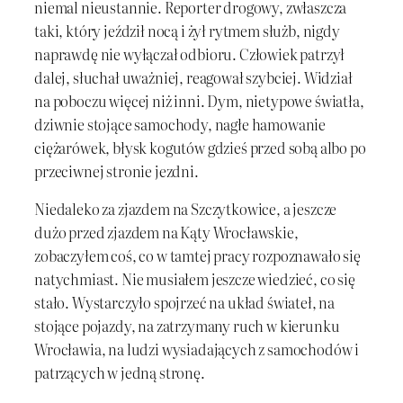
niemal nieustannie. Reporter drogowy, zwłaszcza
taki, który jeździł nocą i żył rytmem służb, nigdy
naprawdę nie wyłączał odbioru. Człowiek patrzył
dalej, słuchał uważniej, reagował szybciej. Widział
na poboczu więcej niż inni. Dym, nietypowe światła,
dziwnie stojące samochody, nagłe hamowanie
ciężarówek, błysk kogutów gdzieś przed sobą albo po
przeciwnej stronie jezdni.
Niedaleko za zjazdem na Szczytkowice, a jeszcze
dużo przed zjazdem na Kąty Wrocławskie,
zobaczyłem coś, co w tamtej pracy rozpoznawało się
natychmiast. Nie musiałem jeszcze wiedzieć, co się
stało. Wystarczyło spojrzeć na układ świateł, na
stojące pojazdy, na zatrzymany ruch w kierunku
Wrocławia, na ludzi wysiadających z samochodów i
patrzących w jedną stronę.