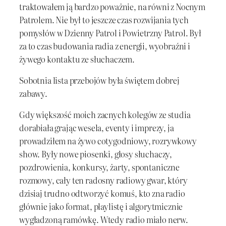
traktowałem ją bardzo poważnie, na równi z Nocnym
Patrolem. Nie był to jeszcze czas rozwijania tych
pomysłów w Dzienny Patrol i Powietrzny Patrol. Był
za to czas budowania radia z energii, wyobraźni i
żywego kontaktu ze słuchaczem.
Sobotnia lista przebojów była świętem dobrej
zabawy.
Gdy większość moich zacnych kolegów ze studia
dorabiała grając wesela, eventy i imprezy, ja
prowadziłem na żywo cotygodniowy, rozrywkowy
show. Były nowe piosenki, głosy słuchaczy,
pozdrowienia, konkursy, żarty, spontaniczne
rozmowy, cały ten radosny radiowy gwar, który
dzisiaj trudno odtworzyć komuś, kto zna radio
głównie jako format, playlistę i algorytmicznie
wygładzoną ramówkę. Wtedy radio miało nerw.