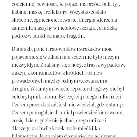
codziennej pewności, że pojazd ma przód, bok, tył,
kabinę, maskę i reflektory. Wszystko zostało
skrócone, zgniecione, otwarte. Energia zderzenia
zamieniła maszyny w metalowe szczątki, a ludzką
podróż w punkt na mapie tragedii.
Dla służb, policji, ratowników i strażaków moje
pojawianie się w takich miejscach nie było niczym
niezwykłym. Znaliśmy się z nocy, z tras, z wypadków,
z akcji, z komunikatów, z krótkich rozmów
prowadzonych między jednym wezwaniem a
drugim. W tamtym świecie reporter drogowy nie był
celebrytą mikrofonu. Był częścią obiegu informacji.
Czasem przeszkadzał, jeśli nie wiedział, gdzie stanąć.
Czasem pomagał, jeśli umiał powiedzieć kierowcom,
co się dzieje, gdzie nie jechać, czego unikać i
dlaczego za chwilę korek może mieć kilka
kilometrów. Ja starałem się należeć do tej drugiej