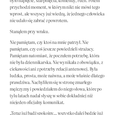
było napięcie, szarpnięcia, komendy, ruch. Potem
przychodzi moment, w którym nikt nie mówi tego
wprost, ale wszyscy już wiedzą, że jednego człowieka
nie udało się zabrać z powrotem.
Stanąłem przy wraku.
Nie pamiętam, czy ktoś na mnie patrzył. Nie
pamiętam, czy coś jeszcze powiedzieli strażacy.
Pamiętam natomiast, że poczułem potrzebę, która
nie była dziennikarska. Nie wynikała z obowiązku, z
ciekawości ani z potrzeby relacji antenowej. Była
ludzka, prosta, może naiwna, a może właśnie dlatego
prawdziwa. Nachyliłem się w stronę zmarłego
mężczyzny i powiedziałem do niego słowa, które po
tylu latach nadal słyszę w sobie dokładniej niż
niejeden oficjalny komunikat.
„Teraz już bądź spokojny… wszystko dalej będzie już