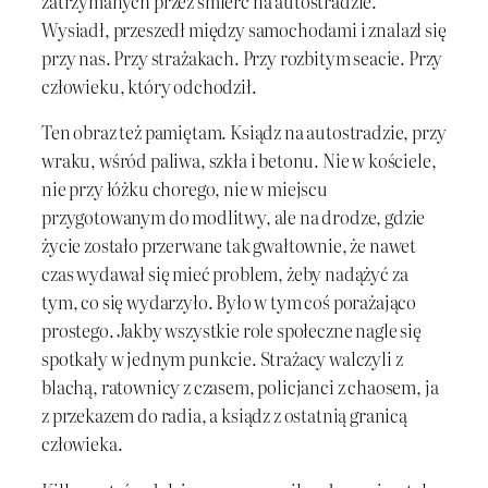
zatrzymanych przez śmierć na autostradzie.
Wysiadł, przeszedł między samochodami i znalazł się
przy nas. Przy strażakach. Przy rozbitym seacie. Przy
człowieku, który odchodził.
Ten obraz też pamiętam. Ksiądz na autostradzie, przy
wraku, wśród paliwa, szkła i betonu. Nie w kościele,
nie przy łóżku chorego, nie w miejscu
przygotowanym do modlitwy, ale na drodze, gdzie
życie zostało przerwane tak gwałtownie, że nawet
czas wydawał się mieć problem, żeby nadążyć za
tym, co się wydarzyło. Było w tym coś porażająco
prostego. Jakby wszystkie role społeczne nagle się
spotkały w jednym punkcie. Strażacy walczyli z
blachą, ratownicy z czasem, policjanci z chaosem, ja
z przekazem do radia, a ksiądz z ostatnią granicą
człowieka.