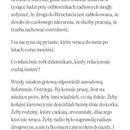
tysiące ludzi przy odbiornikach radiowych mogły
usłyszeć, że droga do Wrocławia jest zablokowana, że
doszło do czołowego zderzenia, że służby pracują, że
trzeba zachować ostrożność.
I tu zaczyna się pytanie, które wraca do mnie po
latach coraz mocniej.
Co właściwie robi dziennikarz, kiedy relacjonuje
cudzą śmierć?
Wtedy miałem gotową odpowiedź zawodową.
Informuje. Ostrzega. Wykonuje pracę. Jest na
miejscu po to, żeby inni wiedzieli, co się dzieje. Żeby
kolejni kierowcy nie dojeżdżali bezmyślnie do korka.
Żeby rodziny, które czekają, zrozumiały, dlaczego
ktoś nie wraca. Żeby radio było naprawdę radiem
drogowym, a nie tylko muzycznym tłem do jazdy. I