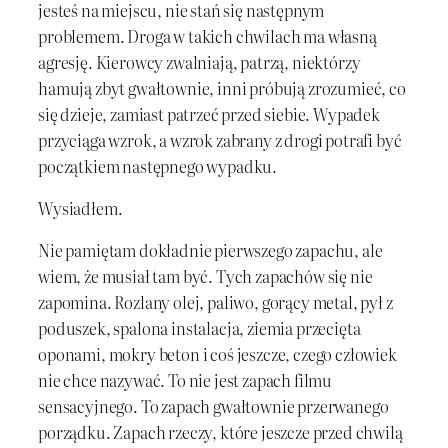
jesteś na miejscu, nie stań się następnym
problemem. Droga w takich chwilach ma własną
agresję. Kierowcy zwalniają, patrzą, niektórzy
hamują zbyt gwałtownie, inni próbują zrozumieć, co
się dzieje, zamiast patrzeć przed siebie. Wypadek
przyciąga wzrok, a wzrok zabrany z drogi potrafi być
początkiem następnego wypadku.
Wysiadłem.
Nie pamiętam dokładnie pierwszego zapachu, ale
wiem, że musiał tam być. Tych zapachów się nie
zapomina. Rozlany olej, paliwo, gorący metal, pył z
poduszek, spalona instalacja, ziemia przecięta
oponami, mokry beton i coś jeszcze, czego człowiek
nie chce nazywać. To nie jest zapach filmu
sensacyjnego. To zapach gwałtownie przerwanego
porządku. Zapach rzeczy, które jeszcze przed chwilą