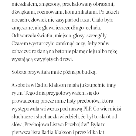
mieszkałem, zmęczony, przeładowany obrazami,
dźwiękami, rozmowami, komunikatami. Po takich
nocach człowiek nie zasypiał od razu. Ciało było
zmęczone, ale głowa jeszcze długo jechała.
Odtwarzała światła, miejsca, głosy, szczegóły.
Czasem wystarczyło zamknąć oczy, żeby znów
zobaczyć rozlaną na betonie plamę oleju albo rękę
wystającą z wygiętych drzwi.
Sobota przywitała mnie późną pobudką.
A sobota w Radiu Klakson miała już zupełnie inny
rytm. Tego dnia przygotowywałem się do
prowadzonej przeze mnie listy przebojów, która
występowała wówczas pod nazwą PLP. Co wierniejsi
słuchacze i słuchaczki wiedzieli, że był to skrót od
słów „Przebojowa Listwa Przebojów”. Była to
pierwsza lista Radia Klakson i przez kilka lat