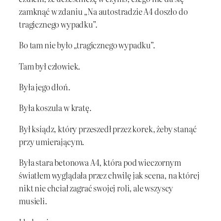
zamknąć w zdaniu „Na autostradzie A4 doszło do
tragicznego wypadku”.
Bo tam nie było „tragicznego wypadku”.
Tam był człowiek.
Była jego dłoń.
Była koszula w kratę.
Był ksiądz, który przeszedł przez korek, żeby stanąć
przy umierającym.
Była stara betonowa A4, która pod wieczornym
światłem wyglądała przez chwilę jak scena, na której
nikt nie chciał zagrać swojej roli, ale wszyscy
musieli.