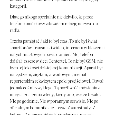
kategorii.
Dlatego nikogo specjalnie nie dziwiło, że przez
telefon komórkowy zdawałem relację na żywo do
radia.
Trzeba pamiętać, jaki to był czas. To nie był świat
smartfonów, transmisji wideo, internetu w kieszeni i
natychmiastowych powiadomień. Mój telefon
działał jeszcze w sieci Centertel. To nie był GSM, nie
było tej lekkości dzisiejszej komunikacji. Aparat był
narzędziem, ciężkim, zawodowym, niemal
reporterskim rekwizytem epoki przejściowej. Dawał
jednak coś niezwykłego. Tą możliwość mówienia z
miejsca zdarzenia wtedy, kiedy ono jeszcze trwało.
Nie po godzinie. Nie w porannym serwisie. Nie po
oficjalnym komunikacie. Teraz. Z autostrady. Z
betonu. Z miejsca, gdzie ktoś właśnie umierał, a