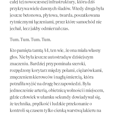
całej tej nowoczesnej infrastruktury, która dziś
przykrywa wiele dawnych śladów. Wtedy droga była
jeszcze betonowa, płytowa, twarda, poszatkowana
rytmicznymi łączeniami, przez które samochód nie
jechał, lecz jakby odmierzał czas.
Tum. Tum. Tum. Tum.
Kto pamięta tamtą A4, ten wie, że ona miała własny
głos. Nie była jeszcze autostradą w dzisiejszym
znaczeniu. Bardziej przypominała szeroki,
rozpędzony korytarz między polami, ciężarówkami,
zmęczeniem kierowców i nagłą śmiercią, która
potrafiła wyjść na drogę bez zapowiedzi. Była
jednocześnie arterią, obietnicą wolności i miejscem,
gdzie człowiek w ułamku sekundy dowiadywał się,
że technika, prędkość i ludzkie przekonanie o
kontroli są czasem tylko cienką warstwą lakieru na