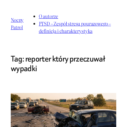
Przejdź
do
O autorze
Nocny
treści
PTSD – Zespół stresu pourazowego –
Patrol
definicja i charakterystyka
Tag:
reporter który przeczuwał
wypadki