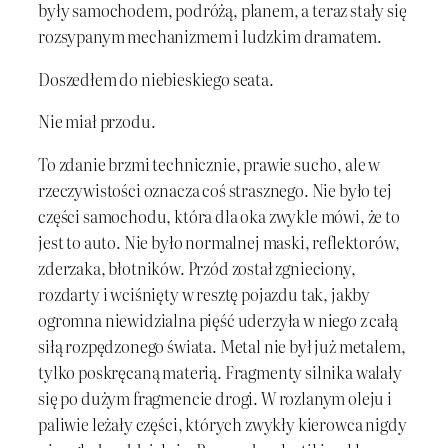
były samochodem, podróżą, planem, a teraz stały się
rozsypanym mechanizmem i ludzkim dramatem.
Doszedłem do niebieskiego seata.
Nie miał przodu.
To zdanie brzmi technicznie, prawie sucho, ale w
rzeczywistości oznacza coś strasznego. Nie było tej
części samochodu, która dla oka zwykle mówi, że to
jest to auto. Nie było normalnej maski, reflektorów,
zderzaka, błotników. Przód został zgnieciony,
rozdarty i wciśnięty w resztę pojazdu tak, jakby
ogromna niewidzialna pięść uderzyła w niego z całą
siłą rozpędzonego świata. Metal nie był już metalem,
tylko poskręcaną materią. Fragmenty silnika walały
się po dużym fragmencie drogi. W rozlanym oleju i
paliwie leżały części, których zwykły kierowca nigdy