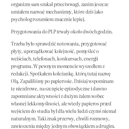
organizm sam szukał przeciwwagi, zanim jeszcze
umiałem nazwać mechanizmy, które dziś jako
psycholog rozumiem znacznie lepiej.
Przygotowania do PLP trwały około dwóch godzin.
Trzeba było sprawdzić notowania, przygotować
płyty, uporządkować kolejność, pomyśleć o
wejściach, telefonach, konkursach, energii
programu. W pewnym momencie wyszedłem z
redakcji. Spotkałem koleżankę, którą tutaj nazwę
Olą. Zapaliliśmy po papierosie. Dzisiaj wspominam
te niezdrowe, na szczęście epizodyczne i dawno
zapomniane aktywności z dużym żalem wobec
własnej lekkomyślności, ale wtedy papieros przed
wejściem do studia był dla wielu ludzi czymś niemal
naturalnym. Taki znak przerwy, chwili rozmowy,
zawieszenia między jednym obowiązkiem a drugim.