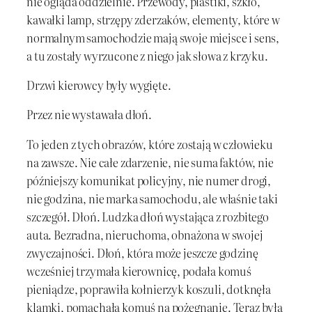
nie ogląda oddzielnie. Przewody, plastiki, szkło,
kawałki lamp, strzępy zderzaków, elementy, które w
normalnym samochodzie mają swoje miejsce i sens,
a tu zostały wyrzucone z niego jak słowa z krzyku.
Drzwi kierowcy były wygięte.
Przez nie wystawała dłoń.
To jeden z tych obrazów, które zostają w człowieku
na zawsze. Nie całe zdarzenie, nie suma faktów, nie
późniejszy komunikat policyjny, nie numer drogi,
nie godzina, nie marka samochodu, ale właśnie taki
szczegół. Dłoń. Ludzka dłoń wystająca z rozbitego
auta. Bezradna, nieruchoma, obnażona w swojej
zwyczajności. Dłoń, która może jeszcze godzinę
wcześniej trzymała kierownicę, podała komuś
pieniądze, poprawiła kołnierzyk koszuli, dotknęła
klamki, pomachała komuś na pożegnanie. Teraz była