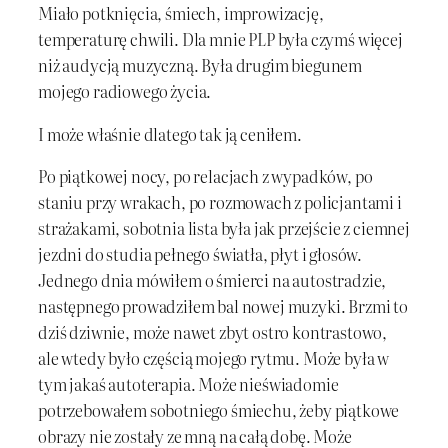
Miało potknięcia, śmiech, improwizację,
temperaturę chwili. Dla mnie PLP była czymś więcej
niż audycją muzyczną. Była drugim biegunem
mojego radiowego życia.
I może właśnie dlatego tak ją ceniłem.
Po piątkowej nocy, po relacjach z wypadków, po
staniu przy wrakach, po rozmowach z policjantami i
strażakami, sobotnia lista była jak przejście z ciemnej
jezdni do studia pełnego światła, płyt i głosów.
Jednego dnia mówiłem o śmierci na autostradzie,
następnego prowadziłem bal nowej muzyki. Brzmi to
dziś dziwnie, może nawet zbyt ostro kontrastowo,
ale wtedy było częścią mojego rytmu. Może była w
tym jakaś autoterapia. Może nieświadomie
potrzebowałem sobotniego śmiechu, żeby piątkowe
obrazy nie zostały ze mną na całą dobę. Może