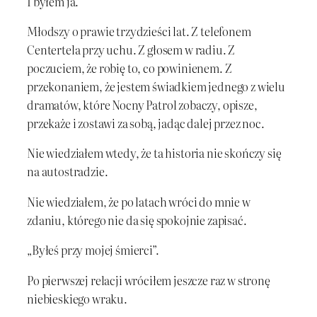
I byłem ja.
Młodszy o prawie trzydzieści lat. Z telefonem
Centertela przy uchu. Z głosem w radiu. Z
poczuciem, że robię to, co powinienem. Z
przekonaniem, że jestem świadkiem jednego z wielu
dramatów, które Nocny Patrol zobaczy, opisze,
przekaże i zostawi za sobą, jadąc dalej przez noc.
Nie wiedziałem wtedy, że ta historia nie skończy się
na autostradzie.
Nie wiedziałem, że po latach wróci do mnie w
zdaniu, którego nie da się spokojnie zapisać.
„Byłeś przy mojej śmierci”.
Po pierwszej relacji wróciłem jeszcze raz w stronę
niebieskiego wraku.