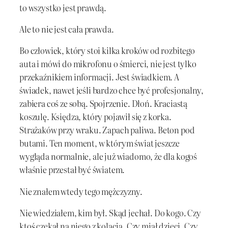
to wszystko jest prawdą.
Ale to nie jest cała prawda.
Bo człowiek, który stoi kilka kroków od rozbitego
auta i mówi do mikrofonu o śmierci, nie jest tylko
przekaźnikiem informacji. Jest świadkiem. A
świadek, nawet jeśli bardzo chce być profesjonalny,
zabiera coś ze sobą. Spojrzenie. Dłoń. Kraciastą
koszulę. Księdza, który pojawił się z korka.
Strażaków przy wraku. Zapach paliwa. Beton pod
butami. Ten moment, w którym świat jeszcze
wygląda normalnie, ale już wiadomo, że dla kogoś
właśnie przestał być światem.
Nie znałem wtedy tego mężczyzny.
Nie wiedziałem, kim był. Skąd jechał. Do kogo. Czy
ktoś czekał na niego z kolacją. Czy miał dzieci. Czy