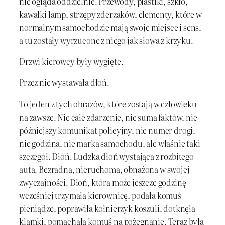
nie ogląda oddzielnie. Przewody, plastiki, szkło,
kawałki lamp, strzępy zderzaków, elementy, które w
normalnym samochodzie mają swoje miejsce i sens,
a tu zostały wyrzucone z niego jak słowa z krzyku.
Drzwi kierowcy były wygięte.
Przez nie wystawała dłoń.
To jeden z tych obrazów, które zostają w człowieku
na zawsze. Nie całe zdarzenie, nie suma faktów, nie
późniejszy komunikat policyjny, nie numer drogi,
nie godzina, nie marka samochodu, ale właśnie taki
szczegół. Dłoń. Ludzka dłoń wystająca z rozbitego
auta. Bezradna, nieruchoma, obnażona w swojej
zwyczajności. Dłoń, która może jeszcze godzinę
wcześniej trzymała kierownicę, podała komuś
pieniądze, poprawiła kołnierzyk koszuli, dotknęła
klamki, pomachała komuś na pożegnanie. Teraz była