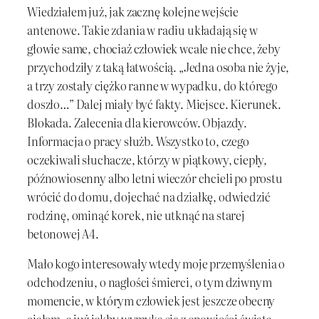
Wiedziałem już, jak zacznę kolejne wejście
antenowe. Takie zdania w radiu układają się w
głowie same, chociaż człowiek wcale nie chce, żeby
przychodziły z taką łatwością. „Jedna osoba nie żyje,
a trzy zostały ciężko ranne w wypadku, do którego
doszło…” Dalej miały być fakty. Miejsce. Kierunek.
Blokada. Zalecenia dla kierowców. Objazdy.
Informacja o pracy służb. Wszystko to, czego
oczekiwali słuchacze, którzy w piątkowy, ciepły,
późnowiosenny albo letni wieczór chcieli po prostu
wrócić do domu, dojechać na działkę, odwiedzić
rodzinę, ominąć korek, nie utknąć na starej
betonowej A4.
Mało kogo interesowały wtedy moje przemyślenia o
odchodzeniu, o nagłości śmierci, o tym dziwnym
momencie, w którym człowiek jest jeszcze obecny