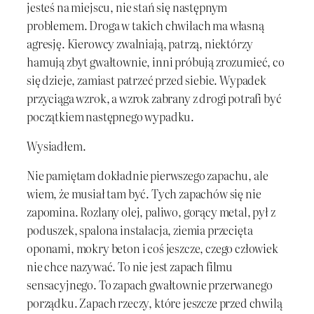
jesteś na miejscu, nie stań się następnym
problemem. Droga w takich chwilach ma własną
agresję. Kierowcy zwalniają, patrzą, niektórzy
hamują zbyt gwałtownie, inni próbują zrozumieć, co
się dzieje, zamiast patrzeć przed siebie. Wypadek
przyciąga wzrok, a wzrok zabrany z drogi potrafi być
początkiem następnego wypadku.
Wysiadłem.
Nie pamiętam dokładnie pierwszego zapachu, ale
wiem, że musiał tam być. Tych zapachów się nie
zapomina. Rozlany olej, paliwo, gorący metal, pył z
poduszek, spalona instalacja, ziemia przecięta
oponami, mokry beton i coś jeszcze, czego człowiek
nie chce nazywać. To nie jest zapach filmu
sensacyjnego. To zapach gwałtownie przerwanego
porządku. Zapach rzeczy, które jeszcze przed chwilą