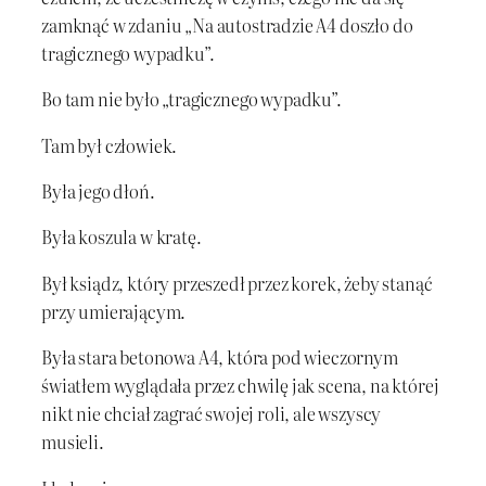
zamknąć w zdaniu „Na autostradzie A4 doszło do
tragicznego wypadku”.
Bo tam nie było „tragicznego wypadku”.
Tam był człowiek.
Była jego dłoń.
Była koszula w kratę.
Był ksiądz, który przeszedł przez korek, żeby stanąć
przy umierającym.
Była stara betonowa A4, która pod wieczornym
światłem wyglądała przez chwilę jak scena, na której
nikt nie chciał zagrać swojej roli, ale wszyscy
musieli.