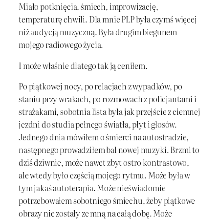
Miało potknięcia, śmiech, improwizację,
temperaturę chwili. Dla mnie PLP była czymś więcej
niż audycją muzyczną. Była drugim biegunem
mojego radiowego życia.
I może właśnie dlatego tak ją ceniłem.
Po piątkowej nocy, po relacjach z wypadków, po
staniu przy wrakach, po rozmowach z policjantami i
strażakami, sobotnia lista była jak przejście z ciemnej
jezdni do studia pełnego światła, płyt i głosów.
Jednego dnia mówiłem o śmierci na autostradzie,
następnego prowadziłem bal nowej muzyki. Brzmi to
dziś dziwnie, może nawet zbyt ostro kontrastowo,
ale wtedy było częścią mojego rytmu. Może była w
tym jakaś autoterapia. Może nieświadomie
potrzebowałem sobotniego śmiechu, żeby piątkowe
obrazy nie zostały ze mną na całą dobę. Może