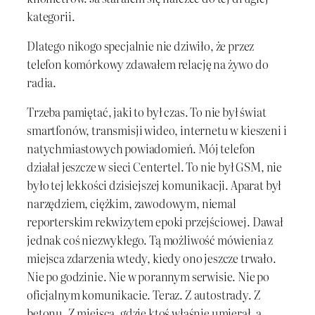
kategorii.
Dlatego nikogo specjalnie nie dziwiło, że przez
telefon komórkowy zdawałem relację na żywo do
radia.
Trzeba pamiętać, jaki to był czas. To nie był świat
smartfonów, transmisji wideo, internetu w kieszeni i
natychmiastowych powiadomień. Mój telefon
działał jeszcze w sieci Centertel. To nie był GSM, nie
było tej lekkości dzisiejszej komunikacji. Aparat był
narzędziem, ciężkim, zawodowym, niemal
reporterskim rekwizytem epoki przejściowej. Dawał
jednak coś niezwykłego. Tą możliwość mówienia z
miejsca zdarzenia wtedy, kiedy ono jeszcze trwało.
Nie po godzinie. Nie w porannym serwisie. Nie po
oficjalnym komunikacie. Teraz. Z autostrady. Z
betonu. Z miejsca, gdzie ktoś właśnie umierał, a