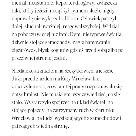
niemal nieustannie. Reporter drogowy, zwłaszcza
taki, który jeździł nocą i żył rytmem służb, nigdy
naprawdę nie wyłączał odbioru. Człowiek patrzył
dalej, słuchał uważniej, reagował szybciej. Widział
na poboczu więcej niż inni. Dym, nietypowe światła,
dziwnie stojące samochody, nagłe hamowanie
ciężarówek, błysk kogutów gdzieś przed sobą albo po
przeciwnej stronie jezdni.
Niedaleko za zjazdem na Szczytkowice, a jeszcze
dużo przed zjazdem na Kąty Wrocławskie,
zobaczyłem coś, co w tamtej pracy rozpoznawało się
natychmiast. Nie musiałem jeszcze wiedzieć, co się
stało. Wystarczyło spojrzeć na układ świateł, na
stojące pojazdy, na zatrzymany ruch w kierunku
Wrocławia, na ludzi wysiadających z samochodów i
patrzących w jedną stronę.