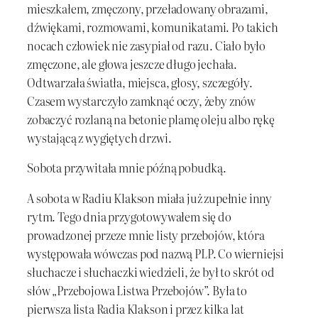
mieszkałem, zmęczony, przeładowany obrazami,
dźwiękami, rozmowami, komunikatami. Po takich
nocach człowiek nie zasypiał od razu. Ciało było
zmęczone, ale głowa jeszcze długo jechała.
Odtwarzała światła, miejsca, głosy, szczegóły.
Czasem wystarczyło zamknąć oczy, żeby znów
zobaczyć rozlaną na betonie plamę oleju albo rękę
wystającą z wygiętych drzwi.
Sobota przywitała mnie późną pobudką.
A sobota w Radiu Klakson miała już zupełnie inny
rytm. Tego dnia przygotowywałem się do
prowadzonej przeze mnie listy przebojów, która
występowała wówczas pod nazwą PLP. Co wierniejsi
słuchacze i słuchaczki wiedzieli, że był to skrót od
słów „Przebojowa Listwa Przebojów”. Była to
pierwsza lista Radia Klakson i przez kilka lat