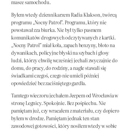
masce samochodu.
Byłem wtedy dziennikarzem Radia Klakson, twórcą
programu „Nocny Patrol”. Programu, który nie
powstawał zza biurka. Nie był tylko pasmem
komunikatów drogowych odczytywanych z kartki.
„Nocny Patrol” miał koła, zapach benzyny, błoto na
dywanikach, policyjne błyski na szybach i głosy
ludzi, którzy chwilę wcześniej jechali zwyczajnie do
domu, do pracy, do rodziny, a nagle stawali się
świadkami czegoś, czego nie umieli później
opowiedzieć bez zaciśniętego gardła.
Tamtego wieczoru jechałem Jeepem od Wrocławia w
stronę Legnicy. Spokojnie. Bez pośpiechu. Nie
pamiętam już, czy wracałem z materiału, czy dopiero
byłem w drodze. Pamiętam jednak ten stan
zawodowej gotowości, który nosiłem wtedy w sobie