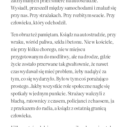
zatrzymanych przez śmierć na autostradzie.
Wysiadł, przeszedł między samochodami i znalazł się
przy nas. Przy strażakach. Przy rozbitym seacie. Przy
człowieku, który odchodził.
Ten obraz też pamiętam. Ksiądz na autostradzie, przy
wraku, wśród paliwa, szkła i betonu. Nie w kościele,
nie przy łóżku chorego, nie w miejscu
przygotowanym do modlitwy, ale na drodze, gdzie
życie zostało przerwane tak gwałtownie, że nawet
czas wydawał się mieć problem, żeby nadążyć za
tym, co się wydarzyło. Było w tym coś porażająco
prostego. Jakby wszystkie role społeczne nagle się
spotkały w jednym punkcie. Strażacy walczyli z
blachą, ratownicy z czasem, policjanci z chaosem, ja
z przekazem do radia, a ksiądz z ostatnią granicą
człowieka.