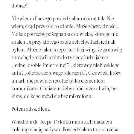
dobrze”.
Nie wiem, dlaczego powiedziałem akurat tak. Nie
wiem, skąd przyszło to zdanie. Może z bezradności.
Może z potrzeby pożegnania człowieka, którego nie
znałem, a przy którego ostatnich chwilach jednak
byłem. Może z jakiejś reporterskiej winy, że za chwilę
znów będę mówił o nim do tysięcy ludzi jako o
„jednej osobie śmiertelnej”, „kierowcy niebieskiego
auta”, „ofierze czołowego zderzenia”. Człowiek, który
umarł, nie powinien zostać tylko elementem
komunikatu. Chciałem, żeby choć przez chwilę był
kimś, do kogo mówi się bez mikrofonu.
Potem odszedłem.
Wsiadłem do Jeepa. Po kilku minutach nadałem
kolejną relację na żywo. Powiedziałem to, co trzeba