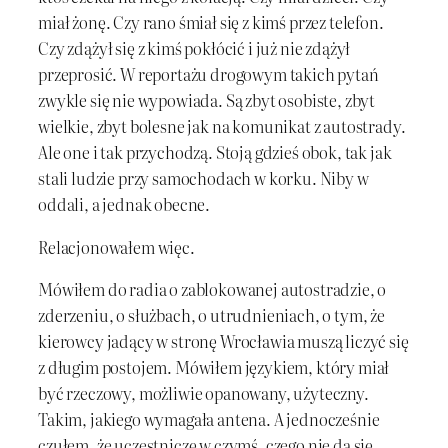
miał żonę. Czy rano śmiał się z kimś przez telefon.
Czy zdążył się z kimś pokłócić i już nie zdążył
przeprosić. W reportażu drogowym takich pytań
zwykle się nie wypowiada. Są zbyt osobiste, zbyt
wielkie, zbyt bolesne jak na komunikat z autostrady.
Ale one i tak przychodzą. Stoją gdzieś obok, tak jak
stali ludzie przy samochodach w korku. Niby w
oddali, a jednak obecne.
Relacjonowałem więc.
Mówiłem do radia o zablokowanej autostradzie, o
zderzeniu, o służbach, o utrudnieniach, o tym, że
kierowcy jadący w stronę Wrocławia muszą liczyć się
z długim postojem. Mówiłem językiem, który miał
być rzeczowy, możliwie opanowany, użyteczny.
Takim, jakiego wymagała antena. A jednocześnie
czułem, że uczestniczę w czymś, czego nie da się