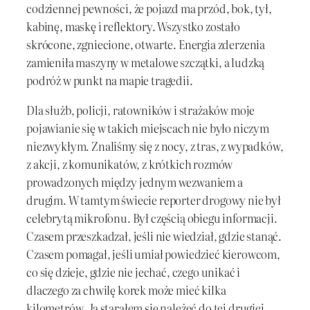
codziennej pewności, że pojazd ma przód, bok, tył,
kabinę, maskę i reflektory. Wszystko zostało
skrócone, zgniecione, otwarte. Energia zderzenia
zamieniła maszyny w metalowe szczątki, a ludzką
podróż w punkt na mapie tragedii.
Dla służb, policji, ratowników i strażaków moje
pojawianie się w takich miejscach nie było niczym
niezwykłym. Znaliśmy się z nocy, z tras, z wypadków,
z akcji, z komunikatów, z krótkich rozmów
prowadzonych między jednym wezwaniem a
drugim. W tamtym świecie reporter drogowy nie był
celebrytą mikrofonu. Był częścią obiegu informacji.
Czasem przeszkadzał, jeśli nie wiedział, gdzie stanąć.
Czasem pomagał, jeśli umiał powiedzieć kierowcom,
co się dzieje, gdzie nie jechać, czego unikać i
dlaczego za chwilę korek może mieć kilka
kilometrów. Ja starałem się należeć do tej drugiej