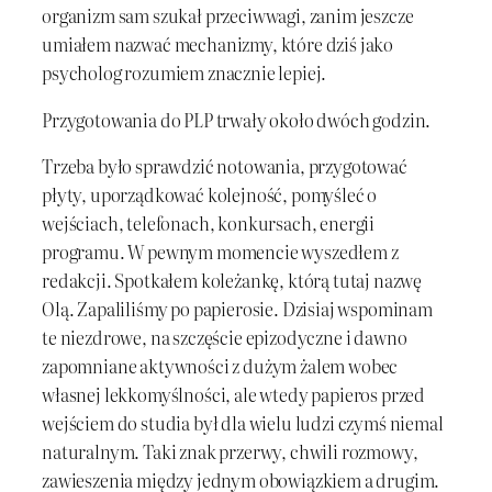
organizm sam szukał przeciwwagi, zanim jeszcze
umiałem nazwać mechanizmy, które dziś jako
psycholog rozumiem znacznie lepiej.
Przygotowania do PLP trwały około dwóch godzin.
Trzeba było sprawdzić notowania, przygotować
płyty, uporządkować kolejność, pomyśleć o
wejściach, telefonach, konkursach, energii
programu. W pewnym momencie wyszedłem z
redakcji. Spotkałem koleżankę, którą tutaj nazwę
Olą. Zapaliliśmy po papierosie. Dzisiaj wspominam
te niezdrowe, na szczęście epizodyczne i dawno
zapomniane aktywności z dużym żalem wobec
własnej lekkomyślności, ale wtedy papieros przed
wejściem do studia był dla wielu ludzi czymś niemal
naturalnym. Taki znak przerwy, chwili rozmowy,
zawieszenia między jednym obowiązkiem a drugim.