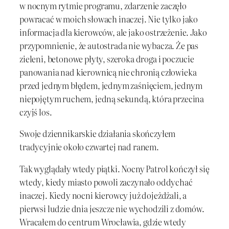
w nocnym rytmie programu, zdarzenie zaczęło
powracać w moich słowach inaczej. Nie tylko jako
informacja dla kierowców, ale jako ostrzeżenie. Jako
przypomnienie, że autostrada nie wybacza. Że pas
zieleni, betonowe płyty, szeroka droga i poczucie
panowania nad kierownicą nie chronią człowieka
przed jednym błędem, jednym zaśnięciem, jednym
niepojętym ruchem, jedną sekundą, która przecina
czyjś los.
Swoje dziennikarskie działania skończyłem
tradycyjnie około czwartej nad ranem.
Tak wyglądały wtedy piątki. Nocny Patrol kończył się
wtedy, kiedy miasto powoli zaczynało oddychać
inaczej. Kiedy nocni kierowcy już dojeżdżali, a
pierwsi ludzie dnia jeszcze nie wychodzili z domów.
Wracałem do centrum Wrocławia, gdzie wtedy