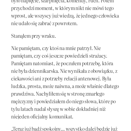
było napięcie, szarpnięcia, komendy, ruch. Potem
przychodzi moment, w którym nikt nie mówi tego
wprost, ale wszyscy już wiedzą, że jednego człowieka
nie udało się zabrać z powrotem.
Stanąłem przy wraku.
Nie pamiętam, czy ktoś na mnie patrzył. Nie
pamiętam, czy coś jeszcze powiedzieli strażacy.
Pamiętam natomiast, że poczułem potrzebę, która
nie była dziennikarska. Nie wynikała z obowiązku, z
ciekawości ani z potrzeby relacji antenowej. Była
ludzka, prosta, może naiwna, a może właśnie dlatego
prawdziwa. Nachyliłem się w stronę zmarłego
mężczyzny i powiedziałem do niego słowa, które po
tylu latach nadal słyszę w sobie dokładniej niż
niejeden oficjalny komunikat.
„Teraz już bądź spokojny… wszystko dalej będzie już