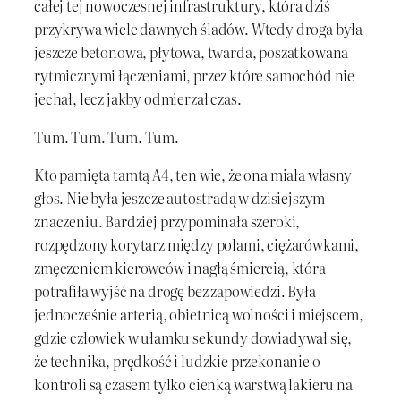
całej tej nowoczesnej infrastruktury, która dziś
przykrywa wiele dawnych śladów. Wtedy droga była
jeszcze betonowa, płytowa, twarda, poszatkowana
rytmicznymi łączeniami, przez które samochód nie
jechał, lecz jakby odmierzał czas.
Tum. Tum. Tum. Tum.
Kto pamięta tamtą A4, ten wie, że ona miała własny
głos. Nie była jeszcze autostradą w dzisiejszym
znaczeniu. Bardziej przypominała szeroki,
rozpędzony korytarz między polami, ciężarówkami,
zmęczeniem kierowców i nagłą śmiercią, która
potrafiła wyjść na drogę bez zapowiedzi. Była
jednocześnie arterią, obietnicą wolności i miejscem,
gdzie człowiek w ułamku sekundy dowiadywał się,
że technika, prędkość i ludzkie przekonanie o
kontroli są czasem tylko cienką warstwą lakieru na