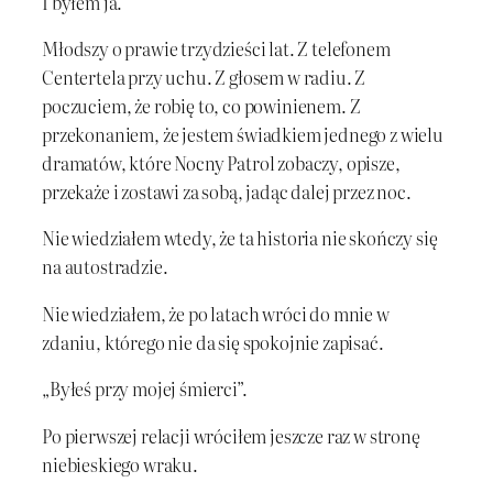
I byłem ja.
Młodszy o prawie trzydzieści lat. Z telefonem
Centertela przy uchu. Z głosem w radiu. Z
poczuciem, że robię to, co powinienem. Z
przekonaniem, że jestem świadkiem jednego z wielu
dramatów, które Nocny Patrol zobaczy, opisze,
przekaże i zostawi za sobą, jadąc dalej przez noc.
Nie wiedziałem wtedy, że ta historia nie skończy się
na autostradzie.
Nie wiedziałem, że po latach wróci do mnie w
zdaniu, którego nie da się spokojnie zapisać.
„Byłeś przy mojej śmierci”.
Po pierwszej relacji wróciłem jeszcze raz w stronę
niebieskiego wraku.