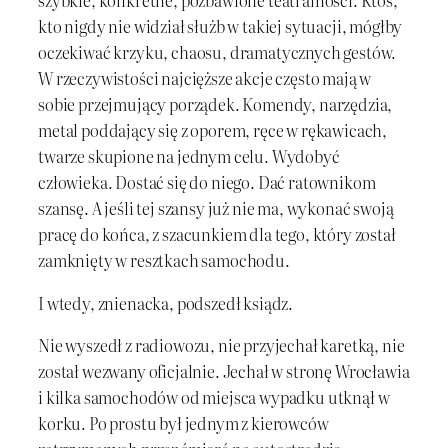
szybkie, konkretne, pozbawione teatralności. Ktoś,
kto nigdy nie widział służb w takiej sytuacji, mógłby
oczekiwać krzyku, chaosu, dramatycznych gestów.
W rzeczywistości najcięższe akcje często mają w
sobie przejmujący porządek. Komendy, narzędzia,
metal poddający się z oporem, ręce w rękawicach,
twarze skupione na jednym celu. Wydobyć
człowieka. Dostać się do niego. Dać ratownikom
szansę. A jeśli tej szansy już nie ma, wykonać swoją
pracę do końca, z szacunkiem dla tego, który został
zamknięty w resztkach samochodu.
I wtedy, znienacka, podszedł ksiądz.
Nie wyszedł z radiowozu, nie przyjechał karetką, nie
został wezwany oficjalnie. Jechał w stronę Wrocławia
i kilka samochodów od miejsca wypadku utknął w
korku. Po prostu był jednym z kierowców