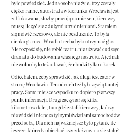
było powiedzieć. Jedna osoba nie żyje, trzy zostały
ciężko ranne, autostrada w kierunku Wrocławia jest
zablokowana, służby pracują na miejscu, kierowcy
muszą liczyć się z dużymi utrudnieniami. Starałem
się mówić rzeczowo, ale nie bezdusznie. To była
cienka granica. W radiu trzeba było utrzymać głos.
Nie rozpaść się, nie robić teatru, nie używać cudzego
dramatu do budowania własnego nastroju. A jednak
nie wolno było też udawać, że chodzi tylko o korek.
Odjechałem, żeby sprawdzić, jak długi jest zator w
stronę Wrocławia. Ten odruch też był częścią tamtej
pracy. Samo miejsce wypadku to dopiero pierwszy
punkt informacji. Drugi zaczynał się kilka
kilometrów dalej, tam gdzie stali kierowcy, którzy
nie widzieli nic poza tylnymi światłami samochodów
przed sobą. Dla nich najważniejsze było pytanie ile
jeszcze, którędy objechać, czy zdążymy, co się stało?