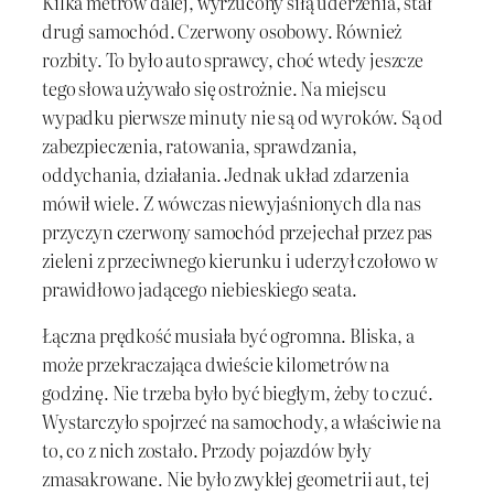
Kilka metrów dalej, wyrzucony siłą uderzenia, stał
drugi samochód. Czerwony osobowy. Również
rozbity. To było auto sprawcy, choć wtedy jeszcze
tego słowa używało się ostrożnie. Na miejscu
wypadku pierwsze minuty nie są od wyroków. Są od
zabezpieczenia, ratowania, sprawdzania,
oddychania, działania. Jednak układ zdarzenia
mówił wiele. Z wówczas niewyjaśnionych dla nas
przyczyn czerwony samochód przejechał przez pas
zieleni z przeciwnego kierunku i uderzył czołowo w
prawidłowo jadącego niebieskiego seata.
Łączna prędkość musiała być ogromna. Bliska, a
może przekraczająca dwieście kilometrów na
godzinę. Nie trzeba było być biegłym, żeby to czuć.
Wystarczyło spojrzeć na samochody, a właściwie na
to, co z nich zostało. Przody pojazdów były
zmasakrowane. Nie było zwykłej geometrii aut, tej