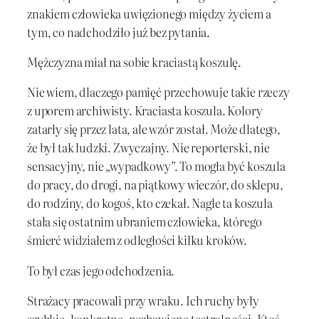
znakiem człowieka uwięzionego między życiem a
tym, co nadchodziło już bez pytania.
Mężczyzna miał na sobie kraciastą koszulę.
Nie wiem, dlaczego pamięć przechowuje takie rzeczy
z uporem archiwisty. Kraciasta koszula. Kolory
zatarły się przez lata, ale wzór został. Może dlatego,
że był tak ludzki. Zwyczajny. Nie reporterski, nie
sensacyjny, nie „wypadkowy”. To mogła być koszula
do pracy, do drogi, na piątkowy wieczór, do sklepu,
do rodziny, do kogoś, kto czekał. Nagle ta koszula
stała się ostatnim ubraniem człowieka, którego
śmierć widziałem z odległości kilku kroków.
To był czas jego odchodzenia.
Strażacy pracowali przy wraku. Ich ruchy były