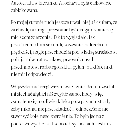
Autostrada w kierunku Wrocławia była całkowicie
zablokowana.
Po mojej stronie ruch jeszcze trwał, ale już czułem, że
za chwilę ta droga przestanie być drogą, a stanie się
miejscem zdarzenia. Tak to wyglądało, jak
przestrzeń, która sekundę wcześniej należała do
prędkości, nagle przechodziła pod władzę strażaków,
policjantów, ratowników, przewróconych
przedmiotów, rozbitego szkła i pytań, na które nikt
nie miał odpowiedzi.
Włączyłem ostrzegawcze oświetlenie. Jeep pozwalał
mi zjechać głębiej niż zwykłe samochody, więc
zsunąłem się możliwie daleko poza pas autostrady,
żeby nikomu nie przeszkadzać i jednocześnie nie
stworzyć kolejnego zagrożenia. To była jedna z
podstawowych zasad w takich sytuacjach, jeśli już