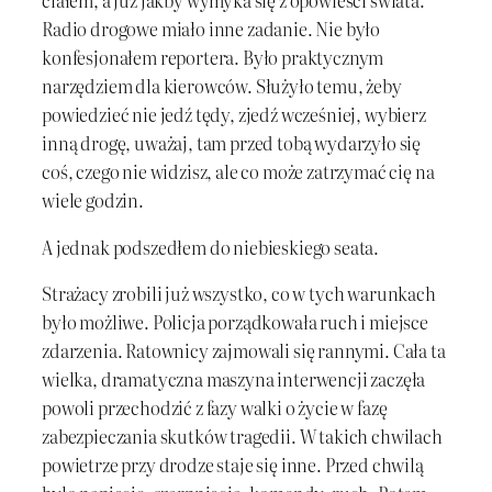
ciałem, a już jakby wymyka się z opowieści świata.
Radio drogowe miało inne zadanie. Nie było
konfesjonałem reportera. Było praktycznym
narzędziem dla kierowców. Służyło temu, żeby
powiedzieć nie jedź tędy, zjedź wcześniej, wybierz
inną drogę, uważaj, tam przed tobą wydarzyło się
coś, czego nie widzisz, ale co może zatrzymać cię na
wiele godzin.
A jednak podszedłem do niebieskiego seata.
Strażacy zrobili już wszystko, co w tych warunkach
było możliwe. Policja porządkowała ruch i miejsce
zdarzenia. Ratownicy zajmowali się rannymi. Cała ta
wielka, dramatyczna maszyna interwencji zaczęła
powoli przechodzić z fazy walki o życie w fazę
zabezpieczania skutków tragedii. W takich chwilach
powietrze przy drodze staje się inne. Przed chwilą