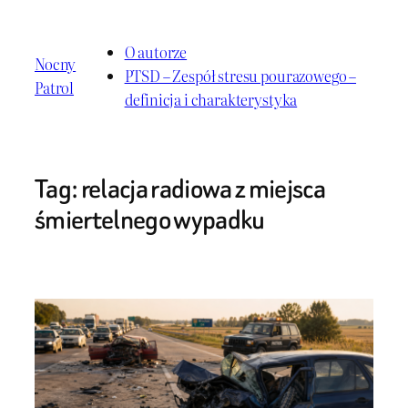
Przejdź
do
O autorze
Nocny
treści
PTSD – Zespół stresu pourazowego –
Patrol
definicja i charakterystyka
Tag:
relacja radiowa z miejsca
śmiertelnego wypadku