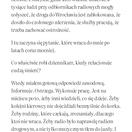
tysiące ludzi przy odbiornikach radiowych mogły
usłyszeć, że droga do Wrocławia jest zablokowana, że
doszło do czołowego zderzenia, że służby pracują, że
trzeba zachować ostrożność.
I tu zaczyna się pytanie, które wraca do mnie po
latach coraz mocniej.
Co właściwie robi dziennikarz, kiedy relacjonuje
cudzą śmierć?
Wtedy miałem gotową odpowiedź zawodową.
Informuje. Ostrzega. Wykonuje pracę. Jest na
miejscu po to, żeby inni wiedzieli, co się dzieje. Żeby
kolejni kierowcy nie dojeżdżali bezmyślnie do korka.
Żeby rodziny, które czekają, zrozumiały, dlaczego
ktoś nie wraca. Żeby radio było naprawdę radiem
drogowym, a nie tylko muzycznym tłem do jazdy. I