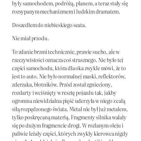
były samochodem, podróżą, planem, a teraz stały się
rozsypanym mechanizmem i ludzkim dramatem.
Doszedłem do niebieskiego seata.
Nie miał przodu.
To zdanie brzmi technicznie, prawie sucho, ale w
rzeczywistości oznacza coś strasznego. Nie było tej
części samochodu, która dla oka zwykle mówi, że to
jest to auto. Nie było normalnej maski, reflektorów,
zderzaka, błotników. Przód został zgnieciony,
rozdarty i wciśnięty w resztę pojazdu tak, jakby
ogromna niewidzialna pięść uderzyła w niego z całą
siłą rozpędzonego świata. Metal nie był już metalem,
tylko poskręcaną materią. Fragmenty silnika walały
się po dużym fragmencie drogi. W rozlanym oleju i
paliwie leżały części, których zwykły kierowca nigdy