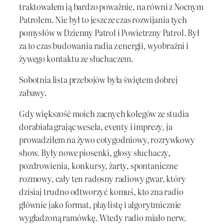
traktowałem ją bardzo poważnie, na równi z Nocnym
Patrolem. Nie był to jeszcze czas rozwijania tych
pomysłów w Dzienny Patrol i Powietrzny Patrol. Był
za to czas budowania radia z energii, wyobraźni i
żywego kontaktu ze słuchaczem.
Sobotnia lista przebojów była świętem dobrej
zabawy.
Gdy większość moich zacnych kolegów ze studia
dorabiała grając wesela, eventy i imprezy, ja
prowadziłem na żywo cotygodniowy, rozrywkowy
show. Były nowe piosenki, głosy słuchaczy,
pozdrowienia, konkursy, żarty, spontaniczne
rozmowy, cały ten radosny radiowy gwar, który
dzisiaj trudno odtworzyć komuś, kto zna radio
głównie jako format, playlistę i algorytmicznie
wygładzoną ramówkę. Wtedy radio miało nerw.