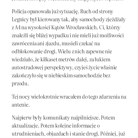
Policja opanowała już sytuację. Ruch od strony
Legnicy był kierowany tak, aby samochody zjeżdżały
z A4 na wysokości Kątów Wrocławskich. Ci, którzy
znaleźli się bliżej wypadku i nie mieli już możliwości
zawrócenia ani zjazdu, musieli czekać na
odblokowanie drogi. Wielu z nich zapewne nie
wiedziało, że kilkaset metrów dalej, za łukiem
autostradowej perspektywy, czyjeś życie właśnie
zakończyło się w niebieskim samochodzie bez
przodu.
Tej nocy wielokrotnie wracałem do tego zdarzenia na
antenie.
Najpierw były komunikaty najpilniejsze. Potem
aktualizacje. Potem kolejne informacje o
utrudnieniach, objazdach i stanie drogi. Później, już