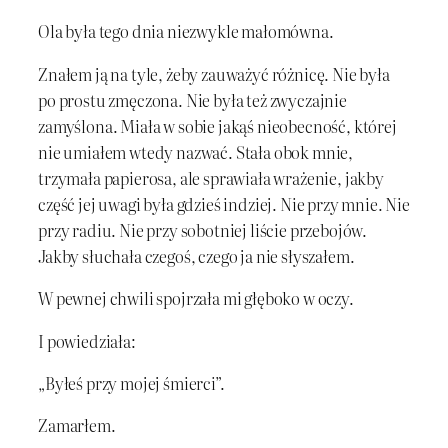
Ola była tego dnia niezwykle małomówna.
Znałem ją na tyle, żeby zauważyć różnicę. Nie była
po prostu zmęczona. Nie była też zwyczajnie
zamyślona. Miała w sobie jakąś nieobecność, której
nie umiałem wtedy nazwać. Stała obok mnie,
trzymała papierosa, ale sprawiała wrażenie, jakby
część jej uwagi była gdzieś indziej. Nie przy mnie. Nie
przy radiu. Nie przy sobotniej liście przebojów.
Jakby słuchała czegoś, czego ja nie słyszałem.
W pewnej chwili spojrzała mi głęboko w oczy.
I powiedziała:
„Byłeś przy mojej śmierci”.
Zamarłem.