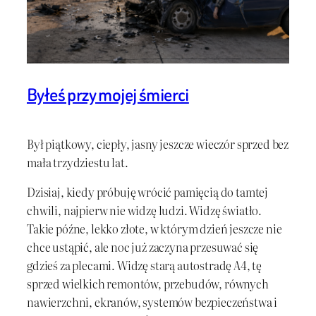
Byłeś przy mojej śmierci
Był piątkowy, ciepły, jasny jeszcze wieczór sprzed bez
mała trzydziestu lat.
Dzisiaj, kiedy próbuję wrócić pamięcią do tamtej
chwili, najpierw nie widzę ludzi. Widzę światło.
Takie późne, lekko złote, w którym dzień jeszcze nie
chce ustąpić, ale noc już zaczyna przesuwać się
gdzieś za plecami. Widzę starą autostradę A4, tę
sprzed wielkich remontów, przebudów, równych
nawierzchni, ekranów, systemów bezpieczeństwa i