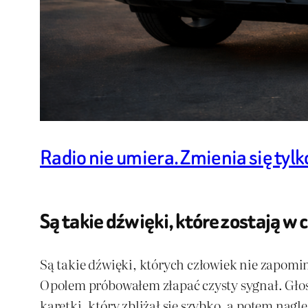
Radio nie umiera. Zmienia się tylk
Są takie dźwięki, które zostają w
Są takie dźwięki, których człowiek nie zapomi
Opolem próbowałem złapać czysty sygnał. Głos 
karetki, który zbliżał się szybko, a potem nag