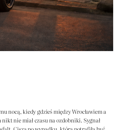
zumu nocą, kiedy gdzieś między Wrocławiem a
 nikt nie miał czasu na ozdobniki. Sygnał
sfalt. Cisza po wypadku, która potrafiła być