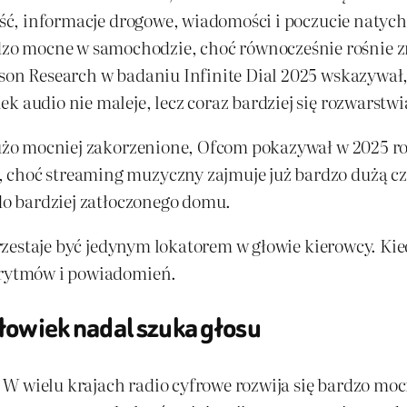
lność, informacje drogowe, wiadomości i poczucie naty
o mocne w samochodzie, choć równocześnie rośnie z
ison Research w badaniu Infinite Dial 2025 wskazywał
k audio nie maleje, lecz coraz bardziej się rozwarstwi
 dużo mocniej zakorzenione, Ofcom pokazywał w 2025 r
 choć streaming muzyczny zajmuje już bardzo dużą c
 do bardziej zatłoczonego domu.
 przestaje być jedynym lokatorem w głowie kierowcy. Kie
gorytmów i powiadomień.
łowiek nadal szuka głosu
W wielu krajach radio cyfrowe rozwija się bardzo mocn