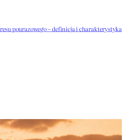
resu pourazowego – definicja i charakterystyka