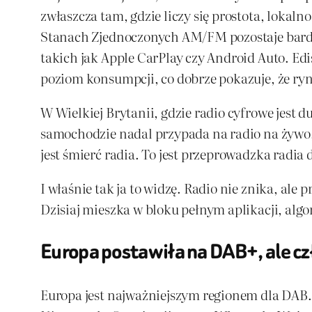
zwłaszcza tam, gdzie liczy się prostota, loka
Stanach Zjednoczonych AM/FM pozostaje bardz
takich jak Apple CarPlay czy Android Auto. Ed
poziom konsumpcji, co dobrze pokazuje, że ryne
W Wielkiej Brytanii, gdzie radio cyfrowe jest
samochodzie nadal przypada na radio na żywo,
jest śmierć radia. To jest przeprowadzka radia
I właśnie tak ja to widzę. Radio nie znika, ale
Dzisiaj mieszka w bloku pełnym aplikacji, al
Europa postawiła na DAB+, ale cz
Europa jest najważniejszym regionem dla DAB. 