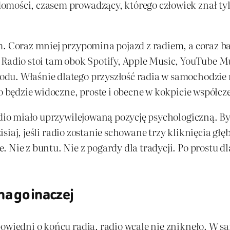
mości, czasem prowadzący, którego człowiek znał tylk
m. Coraz mniej przypomina pojazd z radiem, a coraz 
 Radio stoi tam obok Spotify, Apple Music, YouTube M
u. Właśnie dlatego przyszłość radia w samochodzie ni
io będzie widoczne, proste i obecne w kokpicie współcz
radio miało uprzywilejowaną pozycję psychologiczną. 
Dzisiaj, jeśli radio zostanie schowane trzy kliknięcia gł
Nie z buntu. Nie z pogardy dla tradycji. Po prostu dla
ha go inaczej
epowiedni o końcu radia, radio wcale nie zniknęło. W