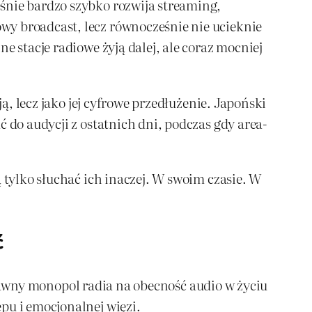
śnie bardzo szybko rozwija streaming,
wy broadcast, lecz równocześnie nie ucieknie
e stacje radiowe żyją dalej, ale coraz mocniej
ą, lecz jako jej cyfrowe przedłużenie. Japoński
 do audycji z ostatnich dni, podczas gdy area-
 tylko słuchać ich inaczej. W swoim czasie. W
ć
ił dawny monopol radia na obecność audio w życiu
pu i emocjonalnej więzi.