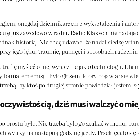
ogiem, onegdaj dziennikarzem z wykształcenia i autor
acuję już zawodowo w radiu. Radio Klakson nie nadaje od
jednak historią. Nie chcę udawać, że nadal siedzę w t
 przy jego lęku, traumie, pamięci i sposobach radzenia
potrafię myśleć o niej wyłącznie jak o technologii. Dla
 formatem emisji. Było głosem, który pojawiał się wte
ebą, by ktoś po drugiej stronie powiedział jestem, sł
oczywistością, dziś musi walczyć o mie
o prostu było. Nie trzeba było go szukać w menu, paro
h wytrzyma następną godzinę jazdy. Przekręcało się kl