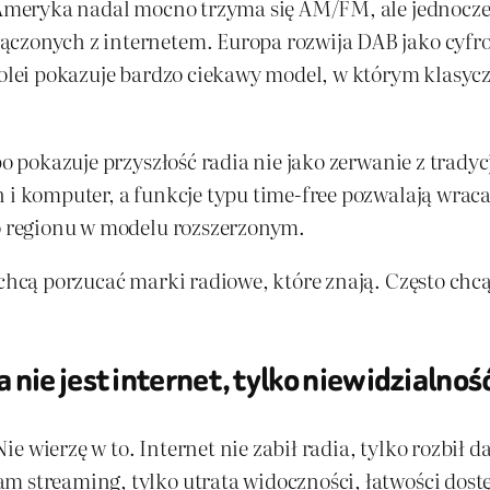
. Ameryka nadal mocno trzyma się AM/FM, ale jednocze
ączonych z internetem. Europa rozwija DAB jako cyfro
kolei pokazuje bardzo ciekawy model, w którym klasyczn
bo pokazuje przyszłość radia nie jako zerwanie z tradycj
 i komputer, a funkcje typu time-free pozwalają wracać
go regionu w modelu rozszerzonym.
 chcą porzucać marki radiowe, które znają. Często chcą
nie jest internet, tylko niewidzialnoś
. Nie wierzę w to. Internet nie zabił radia, tylko rozb
m streaming, tylko utrata widoczności, łatwości dostę