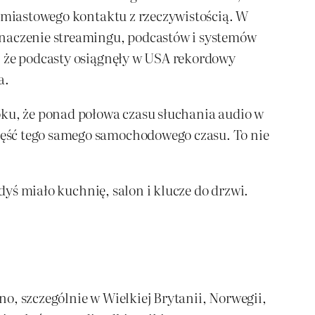
chmiastowego kontaktu z rzeczywistością. W
naczenie streamingu, podcastów i systemów
, że podcasty osiągnęły w USA rekordowy
a.
oku, że ponad połowa czasu słuchania audio w
zęść tego samego samochodowego czasu. To nie
dyś miało kuchnię, salon i klucze do drzwi.
o, szczególnie w Wielkiej Brytanii, Norwegii,