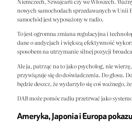
Niemczech, Szwajcarii czy we Włoszech. Waż
nowych samochodach sprzedawanych w Unii Eur
samochód jest wyposażony w radio.
To jest ogromna zmiana regulacyjna i technolog
dane o audycjach i większą efektywność wykor
sposobem na utrzymanie silnej pozycji broadca
Ale ja, patrząc na to jako psycholog, nie wierz
przywiązuje się do doświadczenia. Do głosu. Do
będzie deszcz, że wydarzyło się coś ważnego, że
DAB może pomóc radiu przetrwać jako systemowi
Ameryka, Japonia i Europa pokazuj