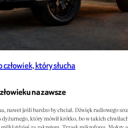
o człowiek, który słucha
 człowieku na zawsze
na, nawet jeśli bardzo by chciał. Dźwięk radiowego s
dyżurnego, który mówił krótko, bo w takich chwilach
le milkł gdzieś za zakrętem. Trzask mikrofonu. Mokry a