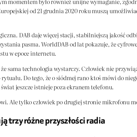
nym momentem było również unijne wymaganie, zgodn
opejskiej od 21 grudnia 2020 roku muszą umożliwiać 
iczna. DAB daje więcej stacji, stabilniejszą jakość od
zystania pasma. WorldDAB od lat pokazuje, że cyfrowe
stu w epoce internetu.
ę, że sama technologia wystarczy. Człowiek nie przywią
 rytuału. Do tego, że o siódmej rano ktoś mówi do nie
 świat jeszcze istnieje poza ekranem telefonu.
. Ale tylko człowiek po drugiej stronie mikrofonu moż
ą trzy różne przyszłości radia