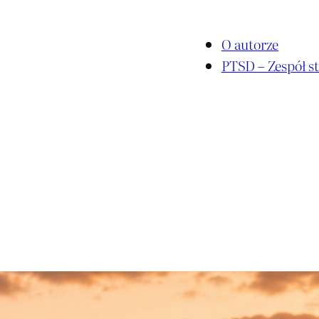
O autorze
PTSD – Zespół st