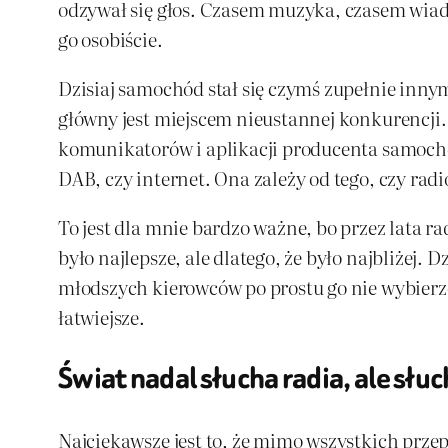
odzywał się głos. Czasem muzyka, czasem wiado
go osobiście.
Dzisiaj samochód stał się czymś zupełnie inny
główny jest miejscem nieustannej konkurencji.
komunikatorów i aplikacji producenta samochod
DAB, czy internet. Ona zależy od tego, czy rad
To jest dla mnie bardzo ważne, bo przez lata 
było najlepsze, ale dlatego, że było najbliżej. 
młodszych kierowców po prostu go nie wybierze. 
łatwiejsze.
Świat nadal słucha radia, ale słuc
Najciekawsze jest to, że mimo wszystkich prz