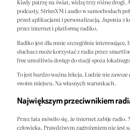
Kiedy patrzę na świat, widzę trzy różne drogi
podcasty, SiriusXM i audio w samochodach poł
przed aplikacjami i personalizacją. Japonia z 
przez internet i platformę radiko.
Radiko jest dla mnie szczególnie interesujące, 
słuchacz może korzystać z radia przez smartfon
free umożliwia dostęp do stacji spoza lokalne
To jest bardzo ważna lekcja. Ludzie nie zawsze
swoim miejscu. Na własnych warunkach.
Największym przeciwnikiem radia 
Przez lata mówiło się, że internet zabije radio
człowieka. Prawdziwym zagrożeniem nie jest sa