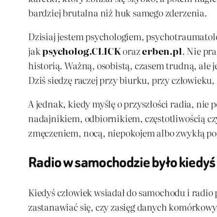
bardziej brutalna niż huk samego zderzenia.
Dzisiaj jestem psychologiem, psychotraumatol
jak
psycholog.CLICK
oraz
erben.pl
. Nie pr
historią. Ważną, osobistą, czasem trudną, ale 
Dziś siedzę raczej przy biurku, przy człowieku,
A jednak, kiedy myślę o przyszłości radia, nie 
nadajnikiem, odbiornikiem, częstotliwością czy
zmęczeniem, nocą, niepokojem albo zwykłą potrz
Radio w samochodzie było kiedyś 
Kiedyś człowiek wsiadał do samochodu i radio p
zastanawiać się, czy zasięg danych komórkowyc