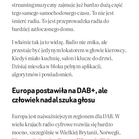
streaming muzyczny zajmuje już bardzo dużą część
tego samego samochodowego czasu. To nie jest
śmierć radia. To jest przeprowadzka radia do
bardziej zatłoczonego domu.
I właśnie tak ja to widzę. Radio nie znika, ale
przestaje być jedynym lokatorem w głowie kierowcy.
Kiedyś miało kuchnię, salon i klucze do drzwi.
Dzisiaj mieszka w bloku pełnym aplikacji,
algorytmów i powiadomień.
Europa postawiła na DAB+, ale
człowiek nadal szuka głosu
Europa jest najważniejszym regionem dla DAB. W
wielu krajach radio cyfrowe rozwija się bardzo
mocno, szczególnie w Wielkiej Brytanii, Norwegii,