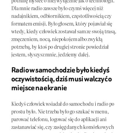
potrafię myśleć o niej wyłącznie jak o technologii.
Dla mnie radio zawsze było czymś więcej niż
nadajnikiem, odbiornikiem, częstotliwością czy
formatem emisji. Było głosem, który pojawiał się
wtedy, kiedy człowiek zostawał sam ze swoją trasą,
zmęczeniem, nocą, niepokojem albo zwykłą
potrzebą, by ktoś po drugiej stronie powiedział
jestem, słyszysz mnie, jedziemy dalej.
Radio w samochodzie było kiedyś
oczywistością, dziś musi walczyć o
miejsce na ekranie
Kiedyś człowiek wsiadał do samochodu i radio po
prostu było. Nie trzeba było go szukać w menu,
parować telefonu, logować się do aplikacji ani
zastanawiać się, czy zasięg danych komórkowych