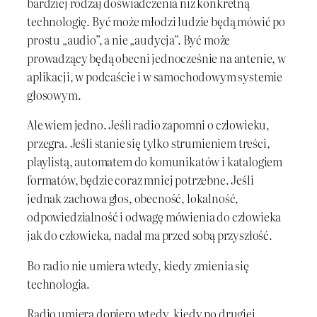
bardziej rodzaj doświadczenia niż konkretną
technologię. Być może młodzi ludzie będą mówić po
prostu „audio”, a nie „audycja”. Być może
prowadzący będą obecni jednocześnie na antenie, w
aplikacji, w podcaście i w samochodowym systemie
głosowym.
Ale wiem jedno. Jeśli radio zapomni o człowieku,
przegra. Jeśli stanie się tylko strumieniem treści,
playlistą, automatem do komunikatów i katalogiem
formatów, będzie coraz mniej potrzebne. Jeśli
jednak zachowa głos, obecność, lokalność,
odpowiedzialność i odwagę mówienia do człowieka
jak do człowieka, nadal ma przed sobą przyszłość.
Bo radio nie umiera wtedy, kiedy zmienia się
technologia.
Radio umiera dopiero wtedy, kiedy po drugiej