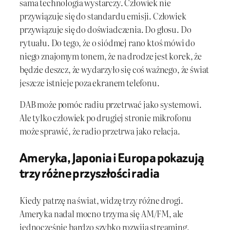
sama technologia wystarczy. Człowiek nie
przywiązuje się do standardu emisji. Człowiek
przywiązuje się do doświadczenia. Do głosu. Do
rytuału. Do tego, że o siódmej rano ktoś mówi do
niego znajomym tonem, że na drodze jest korek, że
będzie deszcz, że wydarzyło się coś ważnego, że świat
jeszcze istnieje poza ekranem telefonu.
DAB może pomóc radiu przetrwać jako systemowi.
Ale tylko człowiek po drugiej stronie mikrofonu
może sprawić, że radio przetrwa jako relacja.
Ameryka, Japonia i Europa pokazują
trzy różne przyszłości radia
Kiedy patrzę na świat, widzę trzy różne drogi.
Ameryka nadal mocno trzyma się AM/FM, ale
jednocześnie bardzo szybko rozwija streaming,