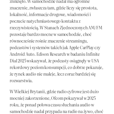
zniknęło. W samochodzie nadal ma ogromne
znaczenie, zwłaszcza tam, gdzie liczy się prostota,
lokalność, informacje drogowe, wiadomości i
poczucie natychmiastowego kontaktu z
rzeczywistością. W Stanach Zjednoczonych AM/FM
pozostaje bardzo mocne w samochodzie, choć
równocześnie rośnie znaczenie streamingu,
podcastów i systemów takich jak Apple CarPlay czy
Android Auto. Edison Research w badaniu Infinite
Dial 2025 wskazywał, że podcasty osiągnęły w USA
rekordowy poziom konsumpcji, co dobrze pokazuje,
że rynek audio nie maleje, lecz coraz bardziej się
rozwarstwia.
W Wielkiej Brytanii, gdzie radio cyfrowe jest dużo
mocniej zakorzenione, Ofcom pokazywał w 2025
roku, że ponad połowa czasu słuchania audio w
samochodzie nadal przypada na radio na żywo, choć