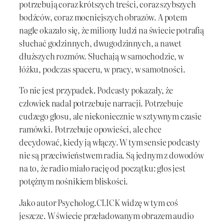
potrzebują coraz krótszych treści, coraz szybszych
bodźców, coraz mocniejszych obrazów. A potem
nagle okazało się, że miliony ludzi na świecie potrafią
słuchać godzinnych, dwugodzinnych, a nawet
dłuższych rozmów. Słuchają w samochodzie, w
łóżku, podczas spaceru, w pracy, w samotności.
To nie jest przypadek. Podcasty pokazały, że
człowiek nadal potrzebuje narracji. Potrzebuje
cudzego głosu, ale niekoniecznie w sztywnym czasie
ramówki. Potrzebuje opowieści, ale chce
decydować, kiedy ją włączy. W tym sensie podcasty
nie są przeciwieństwem radia. Są jednym z dowodów
na to, że radio miało rację od początku: głos jest
potężnym nośnikiem bliskości.
Jako autor Psycholog.CLICK widzę w tym coś
jeszcze. W świecie przeładowanym obrazem audio