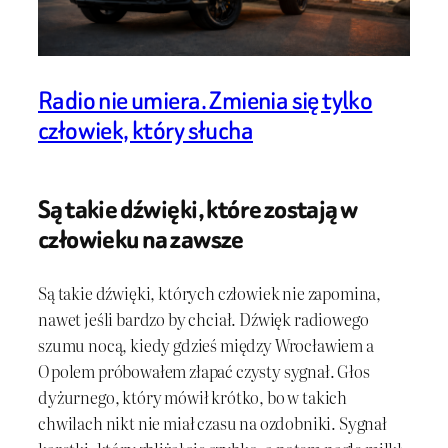
Radio nie umiera. Zmienia się tylko
człowiek, który słucha
Są takie dźwięki, które zostają w
człowieku na zawsze
Są takie dźwięki, których człowiek nie zapomina,
nawet jeśli bardzo by chciał. Dźwięk radiowego
szumu nocą, kiedy gdzieś między Wrocławiem a
Opolem próbowałem złapać czysty sygnał. Głos
dyżurnego, który mówił krótko, bo w takich
chwilach nikt nie miał czasu na ozdobniki. Sygnał