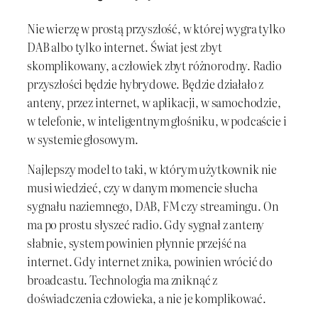
Nie wierzę w prostą przyszłość, w której wygra tylko
DAB albo tylko internet. Świat jest zbyt
skomplikowany, a człowiek zbyt różnorodny. Radio
przyszłości będzie hybrydowe. Będzie działało z
anteny, przez internet, w aplikacji, w samochodzie,
w telefonie, w inteligentnym głośniku, w podcaście i
w systemie głosowym.
Najlepszy model to taki, w którym użytkownik nie
musi wiedzieć, czy w danym momencie słucha
sygnału naziemnego, DAB, FM czy streamingu. On
ma po prostu słyszeć radio. Gdy sygnał z anteny
słabnie, system powinien płynnie przejść na
internet. Gdy internet znika, powinien wrócić do
broadcastu. Technologia ma zniknąć z
doświadczenia człowieka, a nie je komplikować.