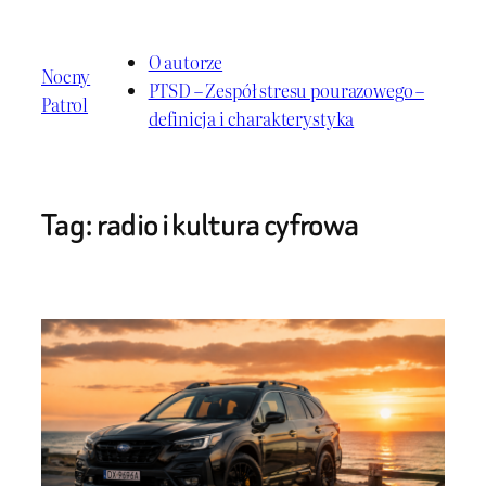
Przejdź
do
O autorze
Nocny
treści
PTSD – Zespół stresu pourazowego –
Patrol
definicja i charakterystyka
Tag:
radio i kultura cyfrowa