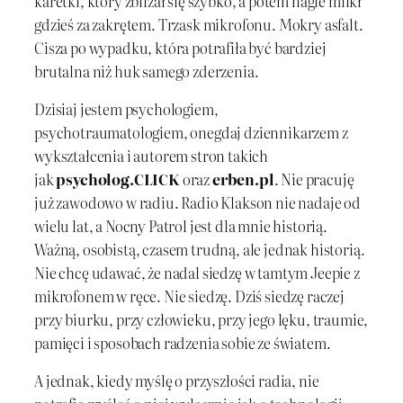
karetki, który zbliżał się szybko, a potem nagle milkł
gdzieś za zakrętem. Trzask mikrofonu. Mokry asfalt.
Cisza po wypadku, która potrafiła być bardziej
brutalna niż huk samego zderzenia.
Dzisiaj jestem psychologiem,
psychotraumatologiem, onegdaj dziennikarzem z
wykształcenia i autorem stron takich
jak
psycholog.CLICK
oraz
erben.pl
. Nie pracuję
już zawodowo w radiu. Radio Klakson nie nadaje od
wielu lat, a Nocny Patrol jest dla mnie historią.
Ważną, osobistą, czasem trudną, ale jednak historią.
Nie chcę udawać, że nadal siedzę w tamtym Jeepie z
mikrofonem w ręce. Nie siedzę. Dziś siedzę raczej
przy biurku, przy człowieku, przy jego lęku, traumie,
pamięci i sposobach radzenia sobie ze światem.
A jednak, kiedy myślę o przyszłości radia, nie