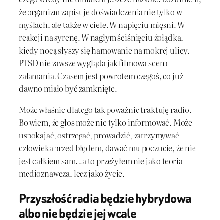
że organizm zapisuje doświadczenia nie tylko w
myślach, ale także w ciele. W napięciu mięśni. W
reakcji na syrenę. W nagłym ściśnięciu żołądka,
kiedy nocą słyszy się hamowanie na mokrej ulicy.
PTSD nie zawsze wygląda jak filmowa scena
załamania. Czasem jest powrotem czegoś, co już
dawno miało być zamknięte.
Może właśnie dlatego tak poważnie traktuję radio.
Bo wiem, że głos może nie tylko informować. Może
uspokajać, ostrzegać, prowadzić, zatrzymywać
człowieka przed błędem, dawać mu poczucie, że nie
jest całkiem sam. Ja to przeżyłem nie jako teoria
medioznawcza, lecz jako życie.
Przyszłość radia będzie hybrydowa
albo nie będzie jej wcale