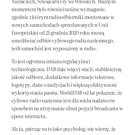
Niemczech, Szwajcarii czy we Włoszech. Ważnym
momentem było również unijne wymaganie,
zgodnie z którym radioodbiorniki montowane w
nowych samochodach sprzedawanych w Unii
Europejskiej od 21 grudnia 2020 roku muszą
umożliwiać odbiór cyfrowego radia naziemnego,
jeśli samochód jest wyposażony w radio.
To jest ogromna zmiana regulacyjna i
technologiczna. DAB daje więcej stacji, stabilniejszą
jakość odbioru, dodatkowe informacje tekstowe,
logotypy, dane o audycjach i większą efektywność
wykorzystania pasma. WorldDAB od lat pokazuje, że
cyfrowe radio naziemne jest dla wielu nadawców
sposobem na utrzymanie silnej pozycji broadcastu w
epoce internetu.
Ale ja, patrząc na to jako psycholog, nie wierzę, że