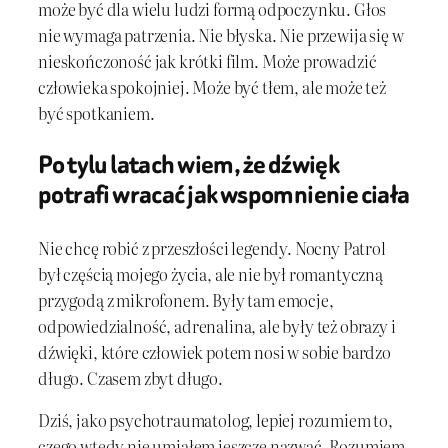
może być dla wielu ludzi formą odpoczynku. Głos
nie wymaga patrzenia. Nie błyska. Nie przewija się w
nieskończoność jak krótki film. Może prowadzić
człowieka spokojniej. Może być tłem, ale może też
być spotkaniem.
Po tylu latach wiem, że dźwięk
potrafi wracać jak wspomnienie ciała
Nie chcę robić z przeszłości legendy. Nocny Patrol
był częścią mojego życia, ale nie był romantyczną
przygodą z mikrofonem. Były tam emocje,
odpowiedzialność, adrenalina, ale były też obrazy i
dźwięki, które człowiek potem nosi w sobie bardzo
długo. Czasem zbyt długo.
Dziś, jako psychotraumatolog, lepiej rozumiem to,
czego wtedy nie umiałem jeszcze nazwać. Rozumiem,