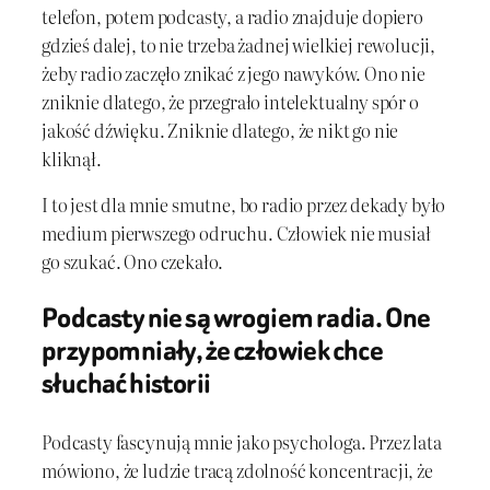
telefon, potem podcasty, a radio znajduje dopiero
gdzieś dalej, to nie trzeba żadnej wielkiej rewolucji,
żeby radio zaczęło znikać z jego nawyków. Ono nie
zniknie dlatego, że przegrało intelektualny spór o
jakość dźwięku. Zniknie dlatego, że nikt go nie
kliknął.
I to jest dla mnie smutne, bo radio przez dekady było
medium pierwszego odruchu. Człowiek nie musiał
go szukać. Ono czekało.
Podcasty nie są wrogiem radia. One
przypomniały, że człowiek chce
słuchać historii
Podcasty fascynują mnie jako psychologa. Przez lata
mówiono, że ludzie tracą zdolność koncentracji, że