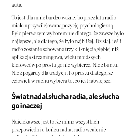
auta.
To jest dla mnie bardzo ważne, bo przez lata radio
miało uprzywilejowaną pozycję psychologiczną.
Było pierwszym wyborem nie dlatego, że zawsze było
najlepsze, ale dlatego, że było najbliżej. Dzisiaj, jeśli
radio zostanie schowane trzy kliknięcia głębiej niż
aplikacja streamingowa, wielu młodszych
kierowców po prostu go nie wybierze. Nie z buntu.
Nie z pogardy dla tradycji. Po prostu dlatego, że
człowiek w ruchu wybiera to, co jest łatwiejsze.
Świat nadal słucha radia, ale słucha
go inaczej
Najciekawsze jest to, że mimo wszystkich
przepowiedni o końcu radia, radio wcale nie