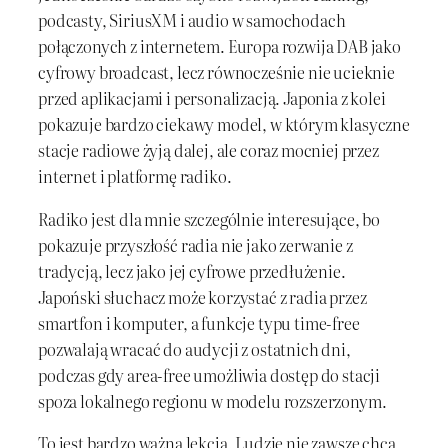
podcasty, SiriusXM i audio w samochodach
połączonych z internetem. Europa rozwija DAB jako
cyfrowy broadcast, lecz równocześnie nie ucieknie
przed aplikacjami i personalizacją. Japonia z kolei
pokazuje bardzo ciekawy model, w którym klasyczne
stacje radiowe żyją dalej, ale coraz mocniej przez
internet i platformę radiko.
Radiko jest dla mnie szczególnie interesujące, bo
pokazuje przyszłość radia nie jako zerwanie z
tradycją, lecz jako jej cyfrowe przedłużenie.
Japoński słuchacz może korzystać z radia przez
smartfon i komputer, a funkcje typu time-free
pozwalają wracać do audycji z ostatnich dni,
podczas gdy area-free umożliwia dostęp do stacji
spoza lokalnego regionu w modelu rozszerzonym.
To jest bardzo ważna lekcja. Ludzie nie zawsze chcą