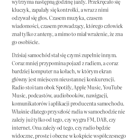
wytrzyma następną godzinę jazdy. Przekręcało się
kluczyk, zapalały się kontrolki, a wraz z nimi
odzywał się głos. Czasem muzyka, czasem
wiadomości, czasem prowadzący, którego człowiek
znał tylko z anteny, a mimo to miał wrażenie, że zna
go osobiście.
Dzisiaj samochód stał się czymś zupełnie innym.
Coraz mniej przypomina pojazd z radiem, a coraz
bardziej komputer na kołach, w którym ekran
główny jest miejscem nieustannej konkurencji.
Radio stoi tam obok Spotify, Apple Music, YouTube
Music, podcastów, audiobooków, nawigacji,
komunikatorów i aplikacji producenta samochodu.
Właśnie dlatego przyszłość radia w samochodzie nie
zależy już tylko od tego, czy wygra FM, DAB, czy
internet. Ona zależy od tego, czy radio będzie
widoczne, proste i obecne w kokpicie współczesnego