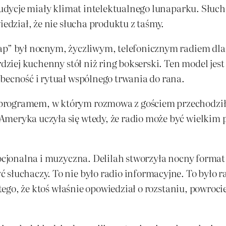
audycje miały klimat intelektualnego lunaparku. Słucha
iedział, że nie słucha produktu z taśmy.
ap” był nocnym, życzliwym, telefonicznym radiem dla 
rdziej kuchenny stół niż ring bokserski. Ten model jes
obecność i rytuał wspólnego trwania do rana.
rogramem, w którym rozmowa z gościem przechodziła w
Ameryka uczyła się wtedy, że radio może być wielkim
mocjonalna i muzyczna. Delilah stworzyła nocny format
słuchaczy. To nie było radio informacyjne. To było ra
atego, że ktoś właśnie opowiedział o rozstaniu, powroci