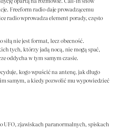
dycję opartą na rozmowie. Call-in show
acje. Freeform radio daje prowadzącemu
vice radio wprowadza element porady, często
 siłą nie jest format, lecz obecność.
ich tych, którzy jadą nocą, nie mogą spać,
eszcze oddycha w tym samym czasie.
cyduje, kogo wpuścić na antenę, jak długo
nim samym, a kiedy pozwolić mu wypowiedzieć
y o UFO, zjawiskach paranormalnych, spiskach