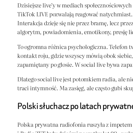
Dzisiejsze live’y w mediach społecznościowych 
TikTok LIVE pozwalają reagować natychmiast. W
Interakcja dzieje się nie przez bramę, lecz prz
algorytm, powiadomienia, emotikony, presję li
To ogromna różnica psychologiczna. Telefon t
kontakt roju, gdzie wszyscy mówią obok siebie,
zapamiętany po głosie. W social live bywa zap
Dlatego social live jest potomkiem radia, ale n
traci intymność. Ma zasięg, ale często gubi s
Polski słuchacz po latach prywatne
Polska prywatna radiofonia ruszyła z impete