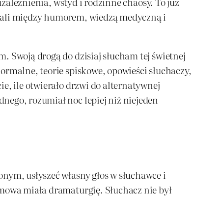
uzależnienia, wstyd i rodzinne chaosy. To już
owali między humorem, wiedzą medyczną i
. Swoją drogą do dzisiaj słucham tej świetnej
ormalne, teorie spiskowe, opowieści słuchaczy,
e, ile otwierało drzwi do alternatywnej
nego, rozumiał noc lepiej niż niejeden
onym, usłyszeć własny głos w słuchawce i
zmowa miała dramaturgię. Słuchacz nie był