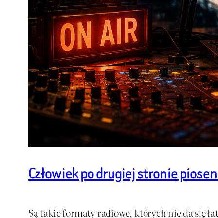
Człowiek po drugiej stronie piosen
Są takie formaty radiowe, których nie da się ł