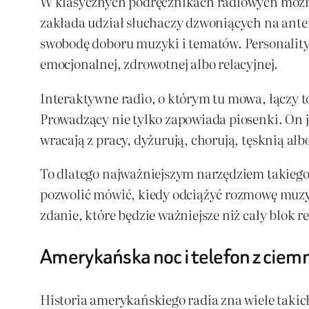
W klasycznych podręcznikach radiowych można 
zakłada udział słuchaczy dzwoniących na ante
swobodę doboru muzyki i tematów. Personality 
emocjonalnej, zdrowotnej albo relacyjnej.
Interaktywne radio, o którym tu mowa, łączy to 
Prowadzący nie tylko zapowiada piosenki. On je
wracają z pracy, dyżurują, chorują, tęsknią al
To dlatego najważniejszym narzędziem takiego 
pozwolić mówić, kiedy odciążyć rozmowę muzy
zdanie, które będzie ważniejsze niż cały blok 
Amerykańska noc i telefon z ciem
Historia amerykańskiego radia zna wiele taki