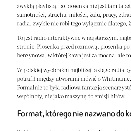
zwykłą playlistą, bo piosenka nie jest tam tap
samotności, strachu, miłości, żalu, pracy, zdra
radia, zwykle nie robi tego wyłącznie dlatego, ż
To jest radio interaktywne w najstarszym, naj
stronie. Piosenka przed rozmową, piosenka po r
benzynowa, w której kawa jest za mocna, ale r
W polskiej wyobraźni najbliżej takiego radia by
potrafił między utworami mówić o Whitmanie, J
Formalnie to była radiowa fantazja scenarzys
wspólnoty, nie jako maszynę do emisji hitów.
Format, którego nie nazwano do 