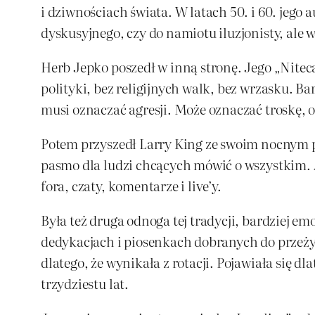
i dziwnościach świata. W latach 50. i 60. jego 
dyskusyjnego, czy do namiotu iluzjonisty, ale w
Herb Jepko poszedł w inną stronę. Jego „Nitec
polityki, bez religijnych walk, bez wrzasku. Ba
musi oznaczać agresji. Może oznaczać troskę, 
Potem przyszedł Larry King ze swoim nocnym p
pasmo dla ludzi chcących mówić o wszystkim. 
fora, czaty, komentarze i live’y.
Była też druga odnoga tej tradycji, bardziej e
dedykacjach i piosenkach dobranych do przeżyć 
dlatego, że wynikała z rotacji. Pojawiała się dl
trzydziestu lat.