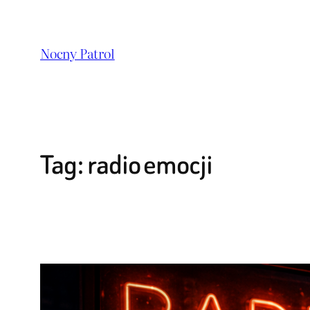
Przejdź
do
Nocny Patrol
treści
Tag:
radio emocji