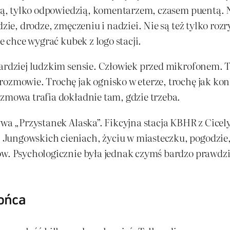
etą, tylko odpowiedzią, komentarzem, czasem puentą. N
dzie, drodze, zmęczeniu i nadziei. Nie są też tylko ro
e chce wygrać kubek z logo stacji.
bardziej ludzkim sensie. Człowiek przed mikrofonem. T
ozmowie. Trochę jak ognisko w eterze, trochę jak konf
ozmowa trafia dokładnie tam, gdzie trzeba.
wa „Przystanek Alaska”. Fikcyjna stacja KBHR z Cicely 
ungowskich cieniach, życiu w miasteczku, pogodzie, ś
tów. Psychologicznie była jednak czymś bardzo prawd
końca