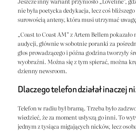
Jeszcze inny wariant przyniosło „Loveline”, gdz
nie była poetycka dedykacja, lecz coś bliższ
surowością anteny, która musi utrzymać uwagę
„Coast to Coast AM” z Artem Bellem pokazało n
audycji, głównie w sobotnie poranki za pośred
głos prowadzącego i późna godzina tworzyły śro
wyobraźni. Można się z tym spierać, można krę
dzienny newsroom.
Dlaczego telefon działał inaczej 
Telefon w radiu był bramą. Trzeba było zadzwo
wiedzieć, że za moment usłyszą go inni. To wy
jednym z tysiąca migających nicków, lecz osobą