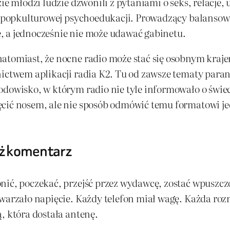
ie młodzi ludzie dzwonili z pytaniami o seks, relacje, 
ego popkulturowej psychoedukacji. Prowadzący balans
, a jednocześnie nie może udawać gabinetu.
atomiast, że nocne radio może stać się osobnym krajem
nictwem aplikacji radia K2. Tu od zawsze tematy paran
dowisko, w którym radio nie tyle informowało o świeci
cić nosem, ale nie sposób odmówić temu formatowi jed
niż komentarz
nić, poczekać, przejść przez wydawcę, zostać wpuszcz
twarzało napięcie. Każdy telefon miał wagę. Każda ro
, która dostała antenę.