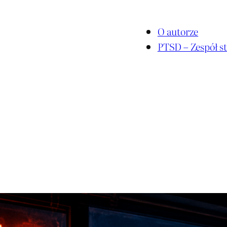
O autorze
PTSD – Zespół st