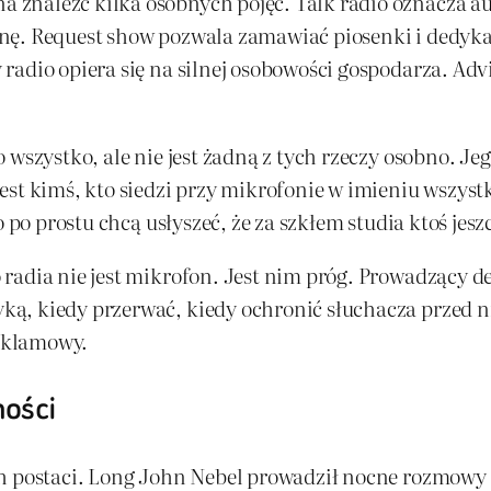
znaleźć kilka osobnych pojęć. Talk radio oznacza au
nę. Request show pozwala zamawiać piosenki i dedyk
radio opiera się na silnej osobowości gospodarza. Ad
wszystko, ale nie jest żadną z tych rzeczy osobno. Jego
st kimś, kto siedzi przy mikrofonie w imieniu wszystk
bo po prostu chcą usłyszeć, że za szkłem studia ktoś j
radia nie jest mikrofon. Jest nim próg. Prowadzący de
ką, kiedy przerwać, kiedy ochronić słuchacza przed 
reklamowy.
ności
ch postaci. Long John Nebel prowadził nocne rozmow