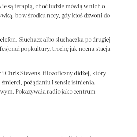
ie są terapią, choć ludzie mówią w nich o
zrywką, bo w środku nocy, gdy ktoś dzwoni do
elefon. Słuchacz albo słuchaczka po drugiej
esjonał popkultury, trochę jak nocna stacja
i Chris Stevens, filozoficzny didżej, który
mierci, pożądaniu i sensie istnienia.
ziwym. Pokazywała radio jako centrum