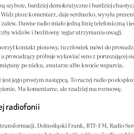
są szybsze, bardziej demokratyczne i bardziej chaoty
idz pisze komentarz, daje serduszko, wysyła prezent
ez zalew. Dawne radio miało jedną linię telefoniczną i 
czby widzów i bezlitosny zegar utrzymania uwagi.
worzył kontakt pionowy, tu człowiek mówi do prowadz
 a prowadzący próbuje wyławiać sens z poruszającej s
amiętany po nicku, awatarze albo kwocie wsparcia.
ie jest jego prostym następcą. To raczej radio po ekspl
kupienie. Ma komentarze, ale rzadziej ma rozmowę.
j radiofonii
m transformacji. Dolnośląski Frank, RTF-FM, Radio S