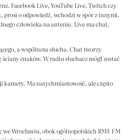
czne. Facebook Live, YouTube Live, Twitch czy
, prosi o odpowiedź, wchodzi w spór z innymi.
jednego człowieka na antenie. Live ma chat,
ącego, a wspólnota słucha. Chat tworzy
ię ściany znaków. W radiu słuchacz mógł zostać
ozji kamery. Ma natychmiastowość, ale często
erc we Wrocławiu, obok ogólnopolskich RMF FM