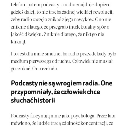
telefon, potem podcasty, a radio znajduje dopiero
gdzieś dalej, to nie trzeba żadnej wielkiej rewolucji,
żeby radio zaczęło znikać z jego nawyków. Ono nie
zniknie dlatego, że przegrało intelektualny spór o
jakość dźwięku. Zniknie dlatego, że nikt go nie
kliknął.
I to jest dla mnie smutne, bo radio przez dekady było
medium pierwszego odruchu. Człowiek nie musiał
go szukać. Ono czekało.
Podcasty nie są wrogiem radia. One
przypomniały, że człowiek chce
słuchać historii
Podcasty fascynują mnie jako psychologa. Przez lata
mówiono, że ludzie tracą zdolność koncentracji, że