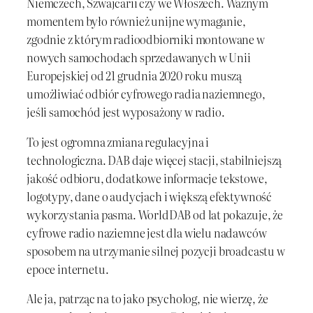
Niemczech, Szwajcarii czy we Włoszech. Ważnym
momentem było również unijne wymaganie,
zgodnie z którym radioodbiorniki montowane w
nowych samochodach sprzedawanych w Unii
Europejskiej od 21 grudnia 2020 roku muszą
umożliwiać odbiór cyfrowego radia naziemnego,
jeśli samochód jest wyposażony w radio.
To jest ogromna zmiana regulacyjna i
technologiczna. DAB daje więcej stacji, stabilniejszą
jakość odbioru, dodatkowe informacje tekstowe,
logotypy, dane o audycjach i większą efektywność
wykorzystania pasma. WorldDAB od lat pokazuje, że
cyfrowe radio naziemne jest dla wielu nadawców
sposobem na utrzymanie silnej pozycji broadcastu w
epoce internetu.
Ale ja, patrząc na to jako psycholog, nie wierzę, że