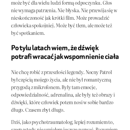
może być dla wielu ludzi formą odpoczynku. Głos
nie wymaga patrzenia. Nie błyska. Nie przewija się w
nieskończoność jak krótki film. Może prowadzić
człowieka spokojniej. Może być tłem, ale może też
być spotkaniem.
Po tylu latach wiem, że dźwięk
potrafi wracać jak wspomnienie ciała
Nie chcę robić z przeszłości legendy. Nocny Patrol
był częścią mojego życia, ale nie był romantyczną
przygodą z mikrofonem. Były tam emocje,
odpowiedzialność, adrenalina, ale były też obrazy i
dźwięki, które człowiek potem nosi w sobie bardzo
długo. Czasem zbyt długo.
Dziś, jako psychotraumatolog, lepiej rozumiem to,
czego wtedy nie umiałem jeszcze nazwać. Rozumiem,