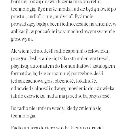
bardziej rodzaj doświadczenia niż konkretną
technologię. Być może młodzi ludzie będą mówić po
prostu „audio”, a nie „audycja”. Być może
prowadzący będą obecni jednocześnie na antenie, w
aplikacji, w podcaście i w samochodowym systemie
głosowym.
Ale wiem jedno. Jeśli radio zapomni o człowieku,
przegra. Jeśli stanie się tylko strumieniem treści,
playlistą, automatem do komunikatów i katalogiem
formatów, będzie coraz mniej potrzebne. Jeśli
jednak zachowa głos, obecność, lokalność,
odpowiedzialność i odwagę mówienia do człowieka
jak do człowieka, nadal ma przed sobą przyszłość.
Bo radio nie umiera wtedy, kiedy zmienia się
technologia.
Radio umiera dopiero wtedy, kiedy po drugiej