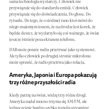
sama technologia wystarczy. Człowiek nie
przywiązuje się do standardu emisji. Człowiek
przywiązuje się do doświadczenia. Do głosu. Do
rytuału. Do tego, że o siódmej rano ktoś mówi do
niego znajomym tonem, że na drodze jest korek, że
będzie deszcz, że wydarzyło się coś ważnego, że świat
jeszcze istnieje poza ekranem telefonu.
DAB może pomóc radiu przetrwać jako systemowi.
Ale tylko człowiek po drugiej stronie mikrofonu
może sprawić, że radio przetrwa jako relacja.
Ameryka, Japonia i Europa pokazują
trzy różne przyszłości radia
Kiedy patrzę na świat, widzę trzy różne drogi.
Ameryka nadal mocno trzyma się AM/FM, ale
jednocześnie bardzo szybko rozwija streaming,