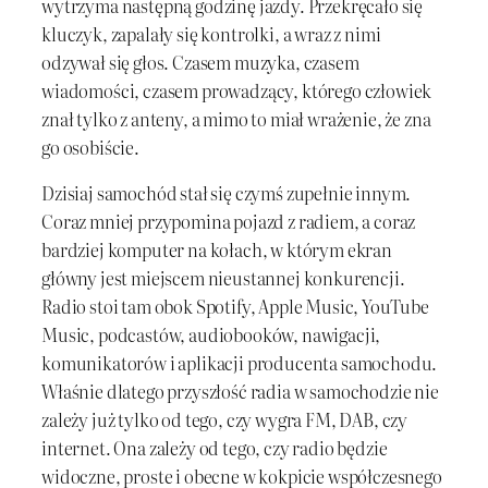
wytrzyma następną godzinę jazdy. Przekręcało się
kluczyk, zapalały się kontrolki, a wraz z nimi
odzywał się głos. Czasem muzyka, czasem
wiadomości, czasem prowadzący, którego człowiek
znał tylko z anteny, a mimo to miał wrażenie, że zna
go osobiście.
Dzisiaj samochód stał się czymś zupełnie innym.
Coraz mniej przypomina pojazd z radiem, a coraz
bardziej komputer na kołach, w którym ekran
główny jest miejscem nieustannej konkurencji.
Radio stoi tam obok Spotify, Apple Music, YouTube
Music, podcastów, audiobooków, nawigacji,
komunikatorów i aplikacji producenta samochodu.
Właśnie dlatego przyszłość radia w samochodzie nie
zależy już tylko od tego, czy wygra FM, DAB, czy
internet. Ona zależy od tego, czy radio będzie
widoczne, proste i obecne w kokpicie współczesnego