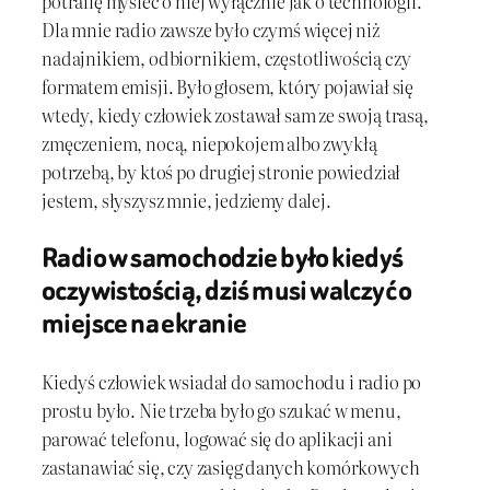
potrafię myśleć o niej wyłącznie jak o technologii.
Dla mnie radio zawsze było czymś więcej niż
nadajnikiem, odbiornikiem, częstotliwością czy
formatem emisji. Było głosem, który pojawiał się
wtedy, kiedy człowiek zostawał sam ze swoją trasą,
zmęczeniem, nocą, niepokojem albo zwykłą
potrzebą, by ktoś po drugiej stronie powiedział
jestem, słyszysz mnie, jedziemy dalej.
Radio w samochodzie było kiedyś
oczywistością, dziś musi walczyć o
miejsce na ekranie
Kiedyś człowiek wsiadał do samochodu i radio po
prostu było. Nie trzeba było go szukać w menu,
parować telefonu, logować się do aplikacji ani
zastanawiać się, czy zasięg danych komórkowych