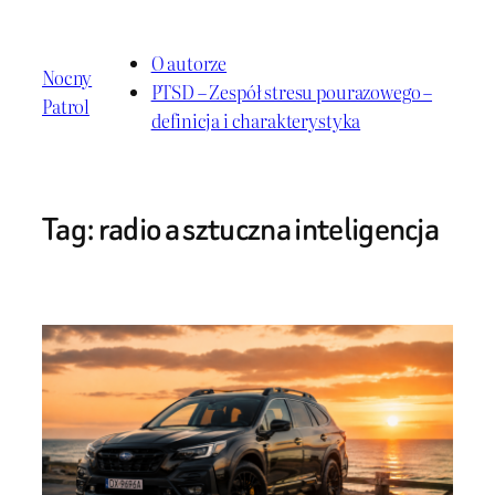
Przejdź
do
O autorze
Nocny
treści
PTSD – Zespół stresu pourazowego –
Patrol
definicja i charakterystyka
Tag:
radio a sztuczna inteligencja