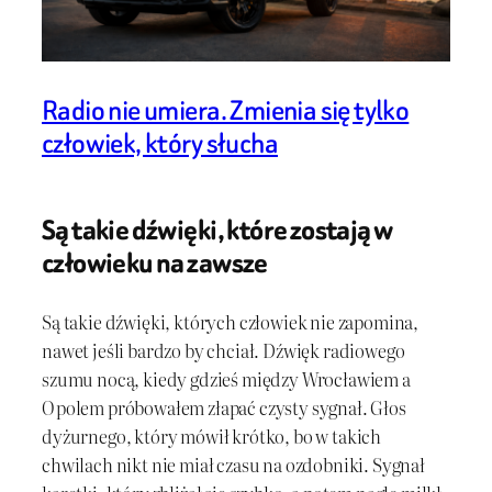
Radio nie umiera. Zmienia się tylko
człowiek, który słucha
Są takie dźwięki, które zostają w
człowieku na zawsze
Są takie dźwięki, których człowiek nie zapomina,
nawet jeśli bardzo by chciał. Dźwięk radiowego
szumu nocą, kiedy gdzieś między Wrocławiem a
Opolem próbowałem złapać czysty sygnał. Głos
dyżurnego, który mówił krótko, bo w takich
chwilach nikt nie miał czasu na ozdobniki. Sygnał