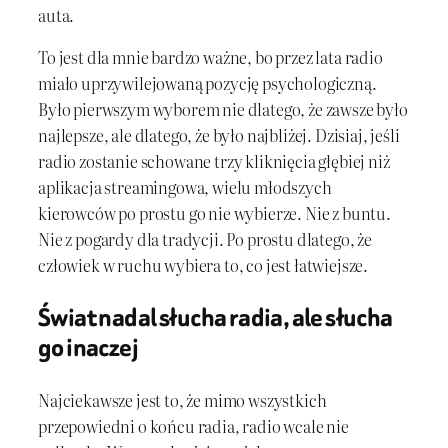
auta.
To jest dla mnie bardzo ważne, bo przez lata radio
miało uprzywilejowaną pozycję psychologiczną.
Było pierwszym wyborem nie dlatego, że zawsze było
najlepsze, ale dlatego, że było najbliżej. Dzisiaj, jeśli
radio zostanie schowane trzy kliknięcia głębiej niż
aplikacja streamingowa, wielu młodszych
kierowców po prostu go nie wybierze. Nie z buntu.
Nie z pogardy dla tradycji. Po prostu dlatego, że
człowiek w ruchu wybiera to, co jest łatwiejsze.
Świat nadal słucha radia, ale słucha
go inaczej
Najciekawsze jest to, że mimo wszystkich
przepowiedni o końcu radia, radio wcale nie