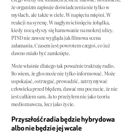
że organizm zapisuje doświadczenia nie tylko w
myślach, ale także w ciele. W napięciu mięśni. W
reakcji na syrenę. W nagłym ściśnięciu żołądka,
kiedy nocą słyszy się hamowanie na mokrej ulicy.
PTSD nie zawsze wygląda jak filmowa scena
załamania. Czasem jest powrotem czegoś, co już
dawno miało być zamknięte.
Może właśnie dlatego tak poważnie traktuję radio.
Bo wiem, że głos może nie tylko informować. Może
uspokajać, ostrzegać, prowadzić, zatrzymywać
człowieka przed błędem, dawać mu poczucie, że nie
jest całkiem sam. Ja to przeżyłem nie jako teoria
medioznawcza, lecz jako życie.
Przyszłość radia będzie hybrydowa
albo nie będzie jej wcale