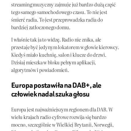
streaming muzyczny zajmuje już bardzo dużą część
tego samego samochodowego czasu. To nie jest
śmierć radia. To jest przeprowadzka radia do
bardziej zatłoczonego domu.
I właśnie tak ja to widzę. Radio nie znika, ale
przestaje być jedynym lokatorem w głowie kierowcy.
Kiedyś miało kuchnię, salon i klucze do drzwi.
Dzisiaj mieszka w bloku pełnym aplikacji,
algorytmów i powiadomień.
Europa postawiła na DAB+, ale
człowiek nadal szuka głosu
Europa jest najważniejszym regionem dla DAB. W
wielu krajach radio cyfrowe rozwija się bardzo
mocno, szczególnie w Wielkiej Brytanii, Norwegii,