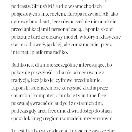
podcasty, SiriusXM i audio w samochodach
połączonych z internetem. Europa rozwija DAB jako
cyfrowy broadcast, lecz równocześnie nie ucieknie
przed aplikacjami i personalizacją. Japonia z kolei
pokazuje bardzo ciekawy model, w którym klasyczne
stacje radiowe żyją dalej, ale coraz mocniej przez
internet i platformę radiko.
Radiko jest dla mnie szczególnie interesujące, bo
pokazuje przyszłość radia nie jako zerwanie z
tradycją, lecz jako jej cyfrowe przedłużenie.
Japoński słuchacz może korzystać z radia przez
smartfon i komputer, a funkcje typu time-free
pozwalają wracać do audycji z ostatnich dni,
podczas gdy area-free umożliwia dostęp do stacji
spoza lokalnego regionu w modelu rozszerzonym.
To jest bardzo ważna lekcja. Ludzie nie zawsze chcą