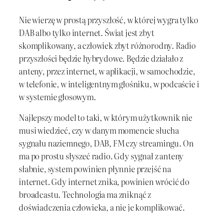
Nie wierzę w prostą przyszłość, w której wygra tylko
DAB albo tylko internet. Świat jest zbyt
skomplikowany, a człowiek zbyt różnorodny. Radio
przyszłości będzie hybrydowe. Będzie działało z
anteny, przez internet, w aplikacji, w samochodzie,
w telefonie, w inteligentnym głośniku, w podcaście i
w systemie głosowym.
Najlepszy model to taki, w którym użytkownik nie
musi wiedzieć, czy w danym momencie słucha
sygnału naziemnego, DAB, FM czy streamingu. On
ma po prostu słyszeć radio. Gdy sygnał z anteny
słabnie, system powinien płynnie przejść na
internet. Gdy internet znika, powinien wrócić do
broadcastu. Technologia ma zniknąć z
doświadczenia człowieka, a nie je komplikować.