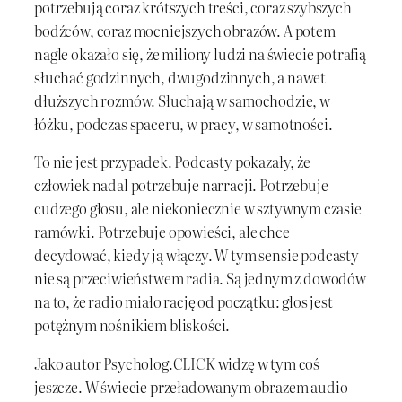
potrzebują coraz krótszych treści, coraz szybszych
bodźców, coraz mocniejszych obrazów. A potem
nagle okazało się, że miliony ludzi na świecie potrafią
słuchać godzinnych, dwugodzinnych, a nawet
dłuższych rozmów. Słuchają w samochodzie, w
łóżku, podczas spaceru, w pracy, w samotności.
To nie jest przypadek. Podcasty pokazały, że
człowiek nadal potrzebuje narracji. Potrzebuje
cudzego głosu, ale niekoniecznie w sztywnym czasie
ramówki. Potrzebuje opowieści, ale chce
decydować, kiedy ją włączy. W tym sensie podcasty
nie są przeciwieństwem radia. Są jednym z dowodów
na to, że radio miało rację od początku: głos jest
potężnym nośnikiem bliskości.
Jako autor Psycholog.CLICK widzę w tym coś
jeszcze. W świecie przeładowanym obrazem audio