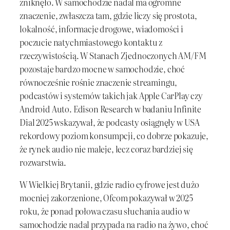
zniknęło. W samochodzie nadal ma ogromne
znaczenie, zwłaszcza tam, gdzie liczy się prostota,
lokalność, informacje drogowe, wiadomości i
poczucie natychmiastowego kontaktu z
rzeczywistością. W Stanach Zjednoczonych AM/FM
pozostaje bardzo mocne w samochodzie, choć
równocześnie rośnie znaczenie streamingu,
podcastów i systemów takich jak Apple CarPlay czy
Android Auto. Edison Research w badaniu Infinite
Dial 2025 wskazywał, że podcasty osiągnęły w USA
rekordowy poziom konsumpcji, co dobrze pokazuje,
że rynek audio nie maleje, lecz coraz bardziej się
rozwarstwia.
W Wielkiej Brytanii, gdzie radio cyfrowe jest dużo
mocniej zakorzenione, Ofcom pokazywał w 2025
roku, że ponad połowa czasu słuchania audio w
samochodzie nadal przypada na radio na żywo, choć