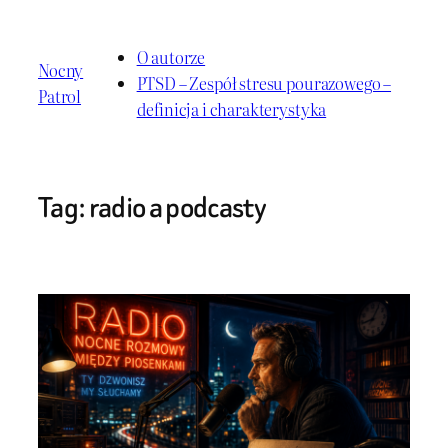
Przejdź
do
O autorze
Nocny
treści
PTSD – Zespół stresu pourazowego –
Patrol
definicja i charakterystyka
Tag:
radio a podcasty