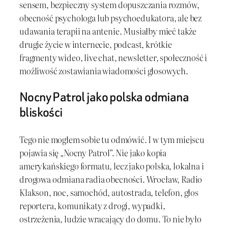
sensem, bezpieczny system dopuszczania rozmów,
obecność psychologa lub psychoedukatora, ale bez
udawania terapii na antenie. Musiałby mieć także
drugie życie w internecie, podcast, krótkie
fragmenty wideo, live chat, newsletter, społeczność i
możliwość zostawiania wiadomości głosowych.
Nocny Patrol jako polska odmiana
bliskości
Tego nie mogłem sobie tu odmówić. I w tym miejscu
pojawia się „Nocny Patrol”. Nie jako kopia
amerykańskiego formatu, lecz jako polska, lokalna i
drogowa odmiana radia obecności. Wrocław, Radio
Klakson, noc, samochód, autostrada, telefon, głos
reportera, komunikaty z drogi, wypadki,
ostrzeżenia, ludzie wracający do domu. To nie było