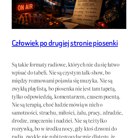
Człowiek po drugiej stronie piosenki
Są takie formaty radiowe, których nie da się łatwo
wpisać do tabeli. Nie są czystym talk-show, bo
między rozmowami pojawia się muzyka. Nie są
zwykłą playlistą, bo piosenka nie jest tam tapetą,
tylko odpowiedzią, komentarzem, czasem puentą.
Nie są terapią, choć ludzie mówią w nich o
samotności, strachu, miłości, żalu, pracy, zdradzie,
drodze, zmęczeniu i nadziei. Nie są też tylko
rozrywką, bo w środku nocy, gdy ktoś dzwoni do
radia, zwykle nie robi tego wyłącznie dlatego, że