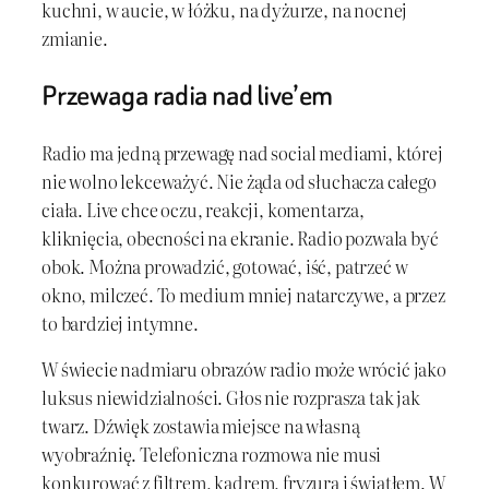
kuchni, w aucie, w łóżku, na dyżurze, na nocnej
zmianie.
Przewaga radia nad live’em
Radio ma jedną przewagę nad social mediami, której
nie wolno lekceważyć. Nie żąda od słuchacza całego
ciała. Live chce oczu, reakcji, komentarza,
kliknięcia, obecności na ekranie. Radio pozwala być
obok. Można prowadzić, gotować, iść, patrzeć w
okno, milczeć. To medium mniej natarczywe, a przez
to bardziej intymne.
W świecie nadmiaru obrazów radio może wrócić jako
luksus niewidzialności. Głos nie rozprasza tak jak
twarz. Dźwięk zostawia miejsce na własną
wyobraźnię. Telefoniczna rozmowa nie musi
konkurować z filtrem, kadrem, fryzurą i światłem. W