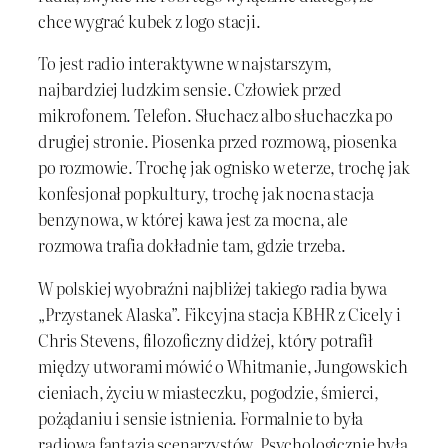
chce wygrać kubek z logo stacji.
To jest radio interaktywne w najstarszym,
najbardziej ludzkim sensie. Człowiek przed
mikrofonem. Telefon. Słuchacz albo słuchaczka po
drugiej stronie. Piosenka przed rozmową, piosenka
po rozmowie. Trochę jak ognisko w eterze, trochę jak
konfesjonał popkultury, trochę jak nocna stacja
benzynowa, w której kawa jest za mocna, ale
rozmowa trafia dokładnie tam, gdzie trzeba.
W polskiej wyobraźni najbliżej takiego radia bywa
„Przystanek Alaska”. Fikcyjna stacja KBHR z Cicely i
Chris Stevens, filozoficzny didżej, który potrafił
między utworami mówić o Whitmanie, Jungowskich
cieniach, życiu w miasteczku, pogodzie, śmierci,
pożądaniu i sensie istnienia. Formalnie to była
radiowa fantazja scenarzystów. Psychologicznie była