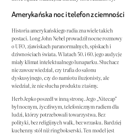
Amerykańska noc i telefon z ciemności
Historia amerykańskiego radia zna wiele takich
postaci. Long John Nebel prowadził nocne rozmowy
o UFO, zjawiskach paranormalnych, spiskach i
dziwnościach świata. W latach 50. i 60. jego audycje
miały klimat intelektualnego lunaparku. Słuchacz
nie zawsze wiedział, czy trafia do salonu
dyskusyjnego, czy do namiotu iluzjonisty, ale
wiedział, że nie słucha produktu z taśmy.
Herb Jepko poszedł w inną stronę. Jego „Nitecap”
był nocnym, życzliwym, telefonicznym radiem dla
ludzi, którzy potrzebowali towarzystwa. Bez
polityki, bez religijnych walk, bez wrzasku. Bardziej
kuchenny stół niż ring bokserski. Ten model jest