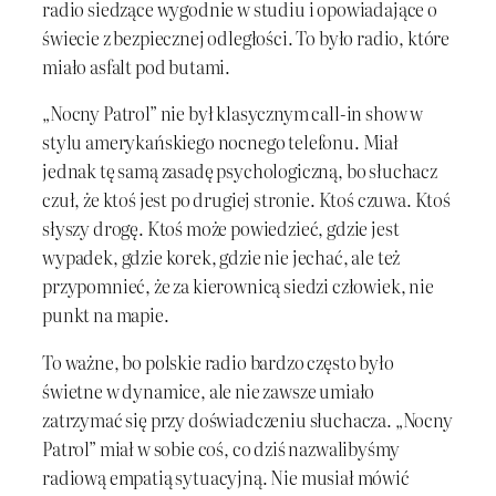
radio siedzące wygodnie w studiu i opowiadające o
świecie z bezpiecznej odległości. To było radio, które
miało asfalt pod butami.
„Nocny Patrol” nie był klasycznym call-in show w
stylu amerykańskiego nocnego telefonu. Miał
jednak tę samą zasadę psychologiczną, bo słuchacz
czuł, że ktoś jest po drugiej stronie. Ktoś czuwa. Ktoś
słyszy drogę. Ktoś może powiedzieć, gdzie jest
wypadek, gdzie korek, gdzie nie jechać, ale też
przypomnieć, że za kierownicą siedzi człowiek, nie
punkt na mapie.
To ważne, bo polskie radio bardzo często było
świetne w dynamice, ale nie zawsze umiało
zatrzymać się przy doświadczeniu słuchacza. „Nocny
Patrol” miał w sobie coś, co dziś nazwalibyśmy
radiową empatią sytuacyjną. Nie musiał mówić