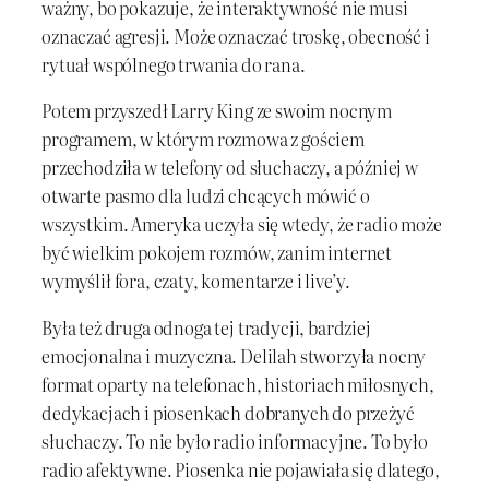
ważny, bo pokazuje, że interaktywność nie musi
oznaczać agresji. Może oznaczać troskę, obecność i
rytuał wspólnego trwania do rana.
Potem przyszedł Larry King ze swoim nocnym
programem, w którym rozmowa z gościem
przechodziła w telefony od słuchaczy, a później w
otwarte pasmo dla ludzi chcących mówić o
wszystkim. Ameryka uczyła się wtedy, że radio może
być wielkim pokojem rozmów, zanim internet
wymyślił fora, czaty, komentarze i live’y.
Była też druga odnoga tej tradycji, bardziej
emocjonalna i muzyczna. Delilah stworzyła nocny
format oparty na telefonach, historiach miłosnych,
dedykacjach i piosenkach dobranych do przeżyć
słuchaczy. To nie było radio informacyjne. To było
radio afektywne. Piosenka nie pojawiała się dlatego,