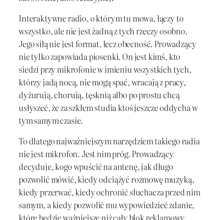
Interaktywne radio, o którym tu mowa, łączy to
wszystko, ale nie jest żadną z tych rzeczy osobno.
Jego siłą nie jest format, lecz obecność. Prowadzący
nie tylko zapowiada piosenki. On jest kimś, kto
siedzi przy mikrofonie w imieniu wszystkich tych,
którzy jadą nocą, nie mogą spać, wracają z pracy,
dyżurują, chorują, tęsknią albo po prostu chcą
usłyszeć, że za szkłem studia ktoś jeszcze oddycha w
tym samym czasie.
To dlatego najważniejszym narzędziem takiego radia
nie jest mikrofon. Jest nim próg. Prowadzący
decyduje, kogo wpuścić na antenę, jak długo
pozwolić mówić, kiedy odciążyć rozmowę muzyką,
kiedy przerwać, kiedy ochronić słuchacza przed nim
samym, a kiedy pozwolić mu wypowiedzieć zdanie,
które będzie ważniejsze niż cały blok reklamowy.