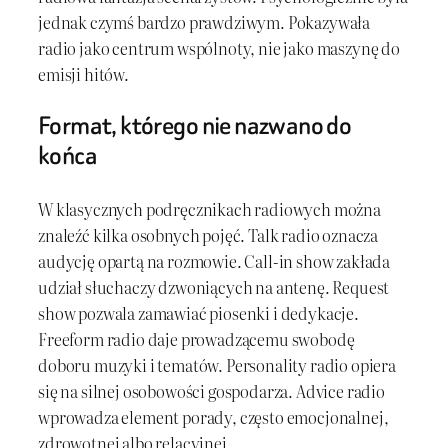
jednak czymś bardzo prawdziwym. Pokazywała
radio jako centrum wspólnoty, nie jako maszynę do
emisji hitów.
Format, którego nie nazwano do
końca
W klasycznych podręcznikach radiowych można
znaleźć kilka osobnych pojęć. Talk radio oznacza
audycję opartą na rozmowie. Call-in show zakłada
udział słuchaczy dzwoniących na antenę. Request
show pozwala zamawiać piosenki i dedykacje.
Freeform radio daje prowadzącemu swobodę
doboru muzyki i tematów. Personality radio opiera
się na silnej osobowości gospodarza. Advice radio
wprowadza element porady, często emocjonalnej,
zdrowotnej albo relacyjnej.