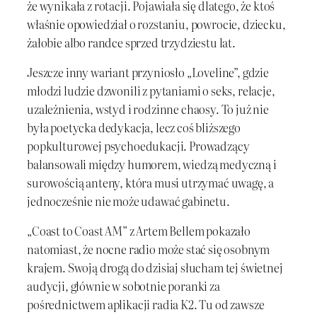
że wynikała z rotacji. Pojawiała się dlatego, że ktoś
właśnie opowiedział o rozstaniu, powrocie, dziecku,
żałobie albo randce sprzed trzydziestu lat.
Jeszcze inny wariant przyniosło „Loveline”, gdzie
młodzi ludzie dzwonili z pytaniami o seks, relacje,
uzależnienia, wstyd i rodzinne chaosy. To już nie
była poetycka dedykacja, lecz coś bliższego
popkulturowej psychoedukacji. Prowadzący
balansowali między humorem, wiedzą medyczną i
surowością anteny, która musi utrzymać uwagę, a
jednocześnie nie może udawać gabinetu.
„Coast to Coast AM” z Artem Bellem pokazało
natomiast, że nocne radio może stać się osobnym
krajem. Swoją drogą do dzisiaj słucham tej świetnej
audycji, głównie w sobotnie poranki za
pośrednictwem aplikacji radia K2. Tu od zawsze