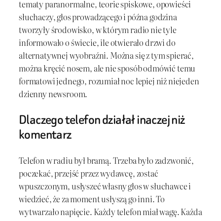
tematy paranormalne, teorie spiskowe, opowieści
słuchaczy, głos prowadzącego i późna godzina
tworzyły środowisko, w którym radio nie tyle
informowało o świecie, ile otwierało drzwi do
alternatywnej wyobraźni. Można się z tym spierać,
można kręcić nosem, ale nie sposób odmówić temu
formatowi jednego, rozumiał noc lepiej niż niejeden
dzienny newsroom.
Dlaczego telefon działał inaczej niż
komentarz
Telefon w radiu był bramą. Trzeba było zadzwonić,
poczekać, przejść przez wydawcę, zostać
wpuszczonym, usłyszeć własny głos w słuchawce i
wiedzieć, że za moment usłyszą go inni. To
wytwarzało napięcie. Każdy telefon miał wagę. Każda