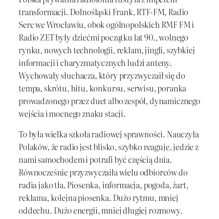
transformacji. Dolnośląski Frank, RTF-FM, Radio
Serc we Wrocławiu, obok ogólnopolskich RMF FM i
Radio ZET były dziećmi początku lat 90., wolnego
rynku, nowych technologii, reklam, jingli, szybkiej
informacji i charyzmatycznych ludzi anteny.
Wychowały słuchacza, który przyzwyczaił się do
tempa, skrótu, hitu, konkursu, serwisu, poranka
prowadzonego przez duet albo zespół, dynamicznego
wejścia i mocnego znaku stacji.
To była wielka szkoła radiowej sprawności. Nauczyła
Polaków, że radio jest blisko, szybko reaguje, jedzie z
nami samochodem i potrafi być częścią dnia.
Równocześnie przyzwyczaiła wielu odbiorców do
radia jako tła. Piosenka, informacja, pogoda, żart,
reklama, kolejna piosenka. Dużo rytmu, mniej
oddechu. Dużo energii, mniej długiej rozmowy.