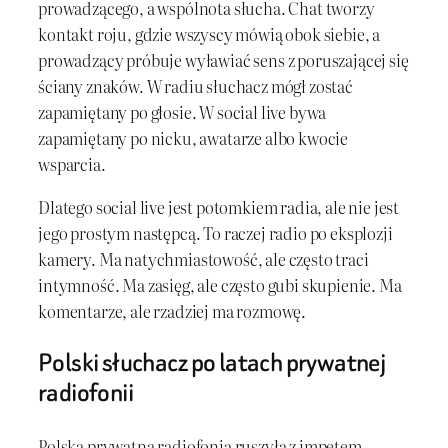
prowadzącego, a wspólnota słucha. Chat tworzy
kontakt roju, gdzie wszyscy mówią obok siebie, a
prowadzący próbuje wyławiać sens z poruszającej się
ściany znaków. W radiu słuchacz mógł zostać
zapamiętany po głosie. W social live bywa
zapamiętany po nicku, awatarze albo kwocie
wsparcia.
Dlatego social live jest potomkiem radia, ale nie jest
jego prostym następcą. To raczej radio po eksplozji
kamery. Ma natychmiastowość, ale często traci
intymność. Ma zasięg, ale często gubi skupienie. Ma
komentarze, ale rzadziej ma rozmowę.
Polski słuchacz po latach prywatnej
radiofonii
Polska prywatna radiofonia ruszyła z impetem