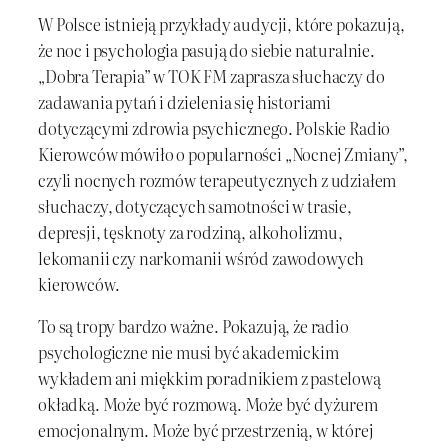
W Polsce istnieją przykłady audycji, które pokazują,
że noc i psychologia pasują do siebie naturalnie.
„Dobra Terapia” w TOK FM zaprasza słuchaczy do
zadawania pytań i dzielenia się historiami
dotyczącymi zdrowia psychicznego. Polskie Radio
Kierowców mówiło o popularności „Nocnej Zmiany”,
czyli nocnych rozmów terapeutycznych z udziałem
słuchaczy, dotyczących samotności w trasie,
depresji, tęsknoty za rodziną, alkoholizmu,
lekomanii czy narkomanii wśród zawodowych
kierowców.
To są tropy bardzo ważne. Pokazują, że radio
psychologiczne nie musi być akademickim
wykładem ani miękkim poradnikiem z pastelową
okładką. Może być rozmową. Może być dyżurem
emocjonalnym. Może być przestrzenią, w której