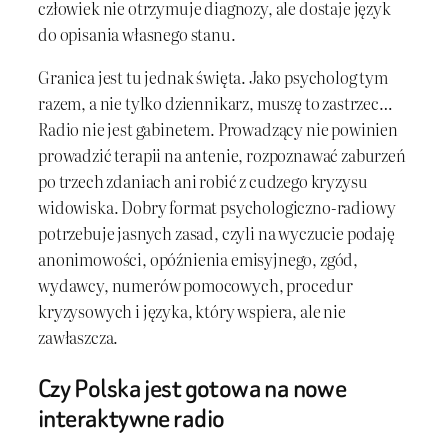
człowiek nie otrzymuje diagnozy, ale dostaje język
do opisania własnego stanu.
Granica jest tu jednak święta. Jako psycholog tym
razem, a nie tylko dziennikarz, muszę to zastrzec…
Radio nie jest gabinetem. Prowadzący nie powinien
prowadzić terapii na antenie, rozpoznawać zaburzeń
po trzech zdaniach ani robić z cudzego kryzysu
widowiska. Dobry format psychologiczno-radiowy
potrzebuje jasnych zasad, czyli na wyczucie podaję
anonimowości, opóźnienia emisyjnego, zgód,
wydawcy, numerów pomocowych, procedur
kryzysowych i języka, który wspiera, ale nie
zawłaszcza.
Czy Polska jest gotowa na nowe
interaktywne radio