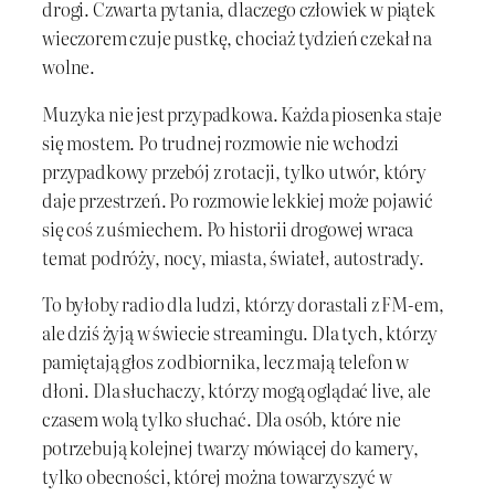
drogi. Czwarta pytania, dlaczego człowiek w piątek
wieczorem czuje pustkę, chociaż tydzień czekał na
wolne.
Muzyka nie jest przypadkowa. Każda piosenka staje
się mostem. Po trudnej rozmowie nie wchodzi
przypadkowy przebój z rotacji, tylko utwór, który
daje przestrzeń. Po rozmowie lekkiej może pojawić
się coś z uśmiechem. Po historii drogowej wraca
temat podróży, nocy, miasta, świateł, autostrady.
To byłoby radio dla ludzi, którzy dorastali z FM-em,
ale dziś żyją w świecie streamingu. Dla tych, którzy
pamiętają głos z odbiornika, lecz mają telefon w
dłoni. Dla słuchaczy, którzy mogą oglądać live, ale
czasem wolą tylko słuchać. Dla osób, które nie
potrzebują kolejnej twarzy mówiącej do kamery,
tylko obecności, której można towarzyszyć w