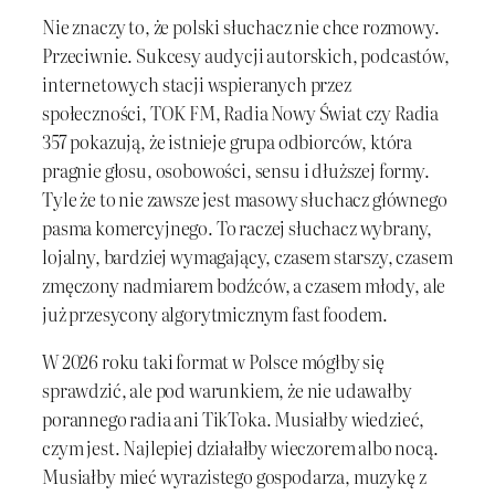
Nie znaczy to, że polski słuchacz nie chce rozmowy.
Przeciwnie. Sukcesy audycji autorskich, podcastów,
internetowych stacji wspieranych przez
społeczności, TOK FM, Radia Nowy Świat czy Radia
357 pokazują, że istnieje grupa odbiorców, która
pragnie głosu, osobowości, sensu i dłuższej formy.
Tyle że to nie zawsze jest masowy słuchacz głównego
pasma komercyjnego. To raczej słuchacz wybrany,
lojalny, bardziej wymagający, czasem starszy, czasem
zmęczony nadmiarem bodźców, a czasem młody, ale
już przesycony algorytmicznym fast foodem.
W 2026 roku taki format w Polsce mógłby się
sprawdzić, ale pod warunkiem, że nie udawałby
porannego radia ani TikToka. Musiałby wiedzieć,
czym jest. Najlepiej działałby wieczorem albo nocą.
Musiałby mieć wyrazistego gospodarza, muzykę z