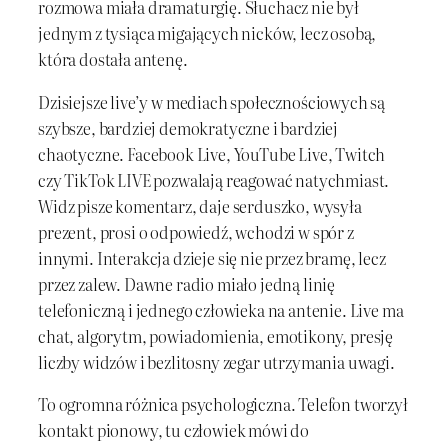
rozmowa miała dramaturgię. Słuchacz nie był
jednym z tysiąca migających nicków, lecz osobą,
która dostała antenę.
Dzisiejsze live’y w mediach społecznościowych są
szybsze, bardziej demokratyczne i bardziej
chaotyczne. Facebook Live, YouTube Live, Twitch
czy TikTok LIVE pozwalają reagować natychmiast.
Widz pisze komentarz, daje serduszko, wysyła
prezent, prosi o odpowiedź, wchodzi w spór z
innymi. Interakcja dzieje się nie przez bramę, lecz
przez zalew. Dawne radio miało jedną linię
telefoniczną i jednego człowieka na antenie. Live ma
chat, algorytm, powiadomienia, emotikony, presję
liczby widzów i bezlitosny zegar utrzymania uwagi.
To ogromna różnica psychologiczna. Telefon tworzył
kontakt pionowy, tu człowiek mówi do