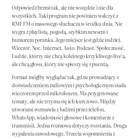
Odpowiedź brzmi tak, ale nie wszędzie i nie dla
wszystkich. Taki program nie powinien walczyć z
RMF FM o masowego słuchacza w środku dnia. Nie
wygra z playlistą, pogodą, szybkim newsem i
humorem poranka. Jego miejsce jest gdzie indziej.
Wieczór. Noc. Internet. Auto. Podcast. Społeczność.
Ludzie, którzy nie chcą kolejnego krzykliwego live’a,
ale chcą głosu, który nie spieszy się z puentą.
Format mógłby wyglądać tak, gdzie prowadzący z
doświadczeniem radiowym i psychologicznym siada
wieczorem przed mikrofonem. Ma przygotowane
tematy, ale nie trzyma się ich kurczowo. Między
utworami rozmawia z ludźmi przez telefon,
WhatsApp, wiadomości głosowe i komentarze z
transmisji. Jedna rozmowa dotyczy rozstania. Druga
wypalenia zawodowego. Trzecia wspomnienia z