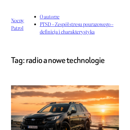
Przejdź
do
O autorze
Nocny
treści
PTSD – Zespół stresu pourazowego –
Patrol
definicja i charakterystyka
Tag:
radio a nowe technologie