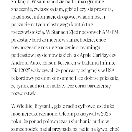
zniknęło. W samochodzie nadal ma ogromne
znaczenie, zwłaszcza tam, gdzie liczy się prostota,
lokalność, informacje drogowe, wiadomości i
poczucie natychmiastowego kontaktu z
rzeczywistością. W Stanach Zjednoczonych AM/FM
pozostaje bardzo mocne w samochodzie, choć
równocześnie rośnie znaczenie streamingu,
podcastów i systemów takich jak Apple CarPlay czy
Android Auto. Edison Research w badaniu Infinite
Dial 2025 wskazywał, że podcasty osiągnęły w USA
rekordowy poziom konsumpcji, co dobrze pokazuje,
że rynek audio nie maleje, lecz coraz bardziej się
rozwarstwia.
W Wielkiej Brytanii, gdzie radio cyfrowe jest dużo
mocniej zakorzenione, Ofcom pokazywał w 2025
roku, że ponad połowa czasu słuchania audio w
samochodzie nadal przypada na radio na żywo, choć