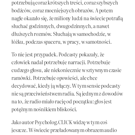
potrzebują coraz krótszych treści, coraz szybszych
bodźców, coraz mocniejszych obrazów. A potem
nagle okazało się, że miliony ludzi na świecie potrafią
słuchać godzinnych, dwugodzinnych, a nawet
dłuższych rozmów. Słuchają w samochodzie, w
łóżku, podczas spaceru, w pracy, w samotności.
To nie jest przypadek. Podcasty pokazały, że
człowiek nadal potrzebuje narracji. Potrzebuje
cudzego głosu, ale niekoniecznie w sztywnym czasie
ramówki. Potrzebuje opowieści, ale chce
decydować, kiedy ją włączy. W tym sensie podcasty
nie są przeciwieństwem radia. Są jednym z dowodów
na to, że radio miało rację od początku: głos jest
potężnym nośnikiem bliskości.
Jako autor Psycholog.CLICK widzę w tym coś
jeszcze. W świecie przeładowanym obrazem audio