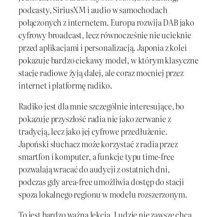
podcasty, SiriusXM i audio w samochodach
połączonych z internetem. Europa rozwija DAB jako
cyfrowy broadcast, lecz równocześnie nie ucieknie
przed aplikacjami i personalizacją. Japonia z kolei
pokazuje bardzo ciekawy model, w którym klasyczne
stacje radiowe żyją dalej, ale coraz mocniej przez
internet i platformę radiko.
Radiko jest dla mnie szczególnie interesujące, bo
pokazuje przyszłość radia nie jako zerwanie z
tradycją, lecz jako jej cyfrowe przedłużenie.
Japoński słuchacz może korzystać z radia przez
smartfon i komputer, a funkcje typu time-free
pozwalają wracać do audycji z ostatnich dni,
podczas gdy area-free umożliwia dostęp do stacji
spoza lokalnego regionu w modelu rozszerzonym.
To jest bardzo ważna lekcja. Ludzie nie zawsze chcą