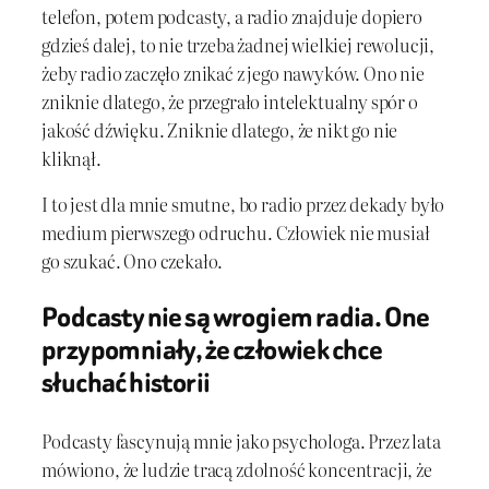
telefon, potem podcasty, a radio znajduje dopiero
gdzieś dalej, to nie trzeba żadnej wielkiej rewolucji,
żeby radio zaczęło znikać z jego nawyków. Ono nie
zniknie dlatego, że przegrało intelektualny spór o
jakość dźwięku. Zniknie dlatego, że nikt go nie
kliknął.
I to jest dla mnie smutne, bo radio przez dekady było
medium pierwszego odruchu. Człowiek nie musiał
go szukać. Ono czekało.
Podcasty nie są wrogiem radia. One
przypomniały, że człowiek chce
słuchać historii
Podcasty fascynują mnie jako psychologa. Przez lata
mówiono, że ludzie tracą zdolność koncentracji, że