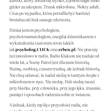
karetki, który zbliżał się szybko, a potem nagle milkł
gdzieś za zakrętem. Trzask mikrofonu. Mokry asfalt.
Cisza po wypadku, która potrafiła być bardziej
brutalna niż huk samego zderzenia.
Dzisiaj jestem psychologiem,
psychotraumatologiem, onegdaj dziennikarzem z
wykształcenia i autorem stron takich
jak
psycholog.CLICK
oraz
erben.pl
. Nie pracuję
już zawodowo w radiu. Radio Klakson nie nadaje od
wielu lat, a Nocny Patrol jest dla mnie historią.
Ważną, osobistą, czasem trudną, ale jednak historią.
Nie chcę udawać, że nadal siedzę w tamtym Jeepie z
mikrofonem w ręce. Nie siedzę. Dziś siedzę raczej
przy biurku, przy człowieku, przy jego lęku, traumie,
pamięci i sposobach radzenia sobie ze światem.
A jednak, kiedy myślę o przyszłości radia, nie