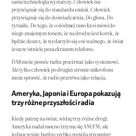
sama technologia wystarczy. Człowiek nie
przywiązuje się do standardu emisji. Człowiek
przywiązuje się do doświadczenia. Do głosu. Do
rytuału. Do tego, że o siódmej rano ktoś mówi do
niego znajomym tonem, że na drodze jest korek, że
będzie deszcz, że wydarzyło się coś ważnego, że świat
jeszcze istnieje poza ekranem telefonu.
DAB może pomóc radiu przetrwać jako systemowi.
Ale tylko człowiek po drugiej stronie mikrofonu
może sprawić, że radio przetrwa jako relacja.
Ameryka, Japonia i Europa pokazują
trzy różne przyszłości radia
Kiedy patrzę na świat, widzę trzy różne drogi.
Ameryka nadal mocno trzyma się AM/FM, ale
jednocześnie bardzo szybko rozwija streaming,