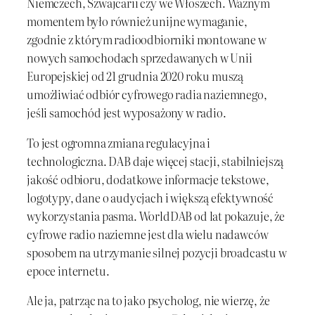
Niemczech, Szwajcarii czy we Włoszech. Ważnym
momentem było również unijne wymaganie,
zgodnie z którym radioodbiorniki montowane w
nowych samochodach sprzedawanych w Unii
Europejskiej od 21 grudnia 2020 roku muszą
umożliwiać odbiór cyfrowego radia naziemnego,
jeśli samochód jest wyposażony w radio.
To jest ogromna zmiana regulacyjna i
technologiczna. DAB daje więcej stacji, stabilniejszą
jakość odbioru, dodatkowe informacje tekstowe,
logotypy, dane o audycjach i większą efektywność
wykorzystania pasma. WorldDAB od lat pokazuje, że
cyfrowe radio naziemne jest dla wielu nadawców
sposobem na utrzymanie silnej pozycji broadcastu w
epoce internetu.
Ale ja, patrząc na to jako psycholog, nie wierzę, że