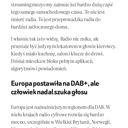
streaming muzyczny zajmuje już bardzo dużą część
tego samego samochodowego czasu. To nie jest
śmierć radia. To jest przeprowadzka radia do
bardziej zatłoczonego domu.
I właśnie tak ja to widzę. Radio nie znika, ale
przestaje być jedynym lokatorem w głowie kierowcy.
Kiedyś miało kuchnię, salon i klucze do drzwi.
Dzisiaj mieszka w bloku pełnym aplikacji,
algorytmów i powiadomień.
Europa postawiła na DAB+, ale
człowiek nadal szuka głosu
Europa jest najważniejszym regionem dla DAB. W
wielu krajach radio cyfrowe rozwija się bardzo
mocno, szczególnie w Wielkiej Brytanii, Norwegii,