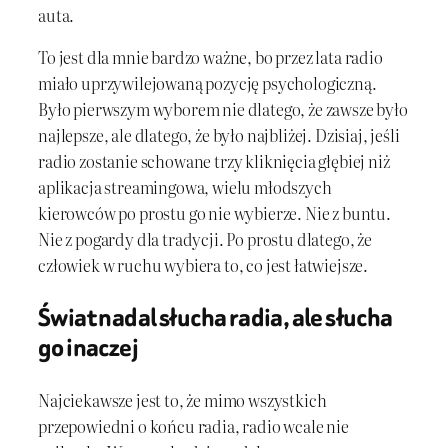
auta.
To jest dla mnie bardzo ważne, bo przez lata radio
miało uprzywilejowaną pozycję psychologiczną.
Było pierwszym wyborem nie dlatego, że zawsze było
najlepsze, ale dlatego, że było najbliżej. Dzisiaj, jeśli
radio zostanie schowane trzy kliknięcia głębiej niż
aplikacja streamingowa, wielu młodszych
kierowców po prostu go nie wybierze. Nie z buntu.
Nie z pogardy dla tradycji. Po prostu dlatego, że
człowiek w ruchu wybiera to, co jest łatwiejsze.
Świat nadal słucha radia, ale słucha
go inaczej
Najciekawsze jest to, że mimo wszystkich
przepowiedni o końcu radia, radio wcale nie