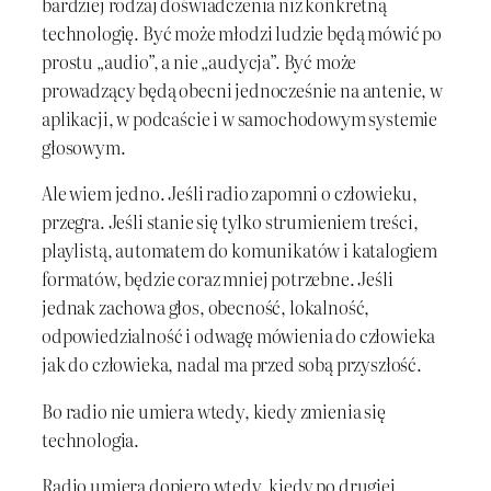
bardziej rodzaj doświadczenia niż konkretną
technologię. Być może młodzi ludzie będą mówić po
prostu „audio”, a nie „audycja”. Być może
prowadzący będą obecni jednocześnie na antenie, w
aplikacji, w podcaście i w samochodowym systemie
głosowym.
Ale wiem jedno. Jeśli radio zapomni o człowieku,
przegra. Jeśli stanie się tylko strumieniem treści,
playlistą, automatem do komunikatów i katalogiem
formatów, będzie coraz mniej potrzebne. Jeśli
jednak zachowa głos, obecność, lokalność,
odpowiedzialność i odwagę mówienia do człowieka
jak do człowieka, nadal ma przed sobą przyszłość.
Bo radio nie umiera wtedy, kiedy zmienia się
technologia.
Radio umiera dopiero wtedy, kiedy po drugiej