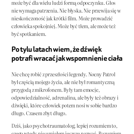
może być dla wielu ludzi formą odpoczynku. Głos
nie wymaga patrzenia. Nie błyska. Nie przewija się w
nieskończoność jak krótki film. Może prowadzić
człowieka spokojniej. Może być tłem, ale może też
być spotkaniem.
Po tylu latach wiem, że dźwięk
potrafi wracać jak wspomnienie ciała
Nie chcę robić z przeszłości legendy. Nocny Patrol
był częścią mojego życia, ale nie był romantyczną
przygodą z mikrofonem. Były tam emocje,
odpowiedzialność, adrenalina, ale były też obrazy i
dźwięki, które człowiek potem nosi w sobie bardzo
długo. Czasem zbyt długo.
Dziś, jako psychotraumatolog, lepiej rozumiem to,
czego wtedy nie umiałem jeszcze nazwać. Rozumiem,