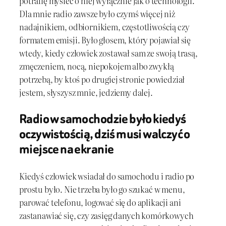
potrafię myśleć o niej wyłącznie jak o technologii.
Dla mnie radio zawsze było czymś więcej niż
nadajnikiem, odbiornikiem, częstotliwością czy
formatem emisji. Było głosem, który pojawiał się
wtedy, kiedy człowiek zostawał sam ze swoją trasą,
zmęczeniem, nocą, niepokojem albo zwykłą
potrzebą, by ktoś po drugiej stronie powiedział
jestem, słyszysz mnie, jedziemy dalej.
Radio w samochodzie było kiedyś
oczywistością, dziś musi walczyć o
miejsce na ekranie
Kiedyś człowiek wsiadał do samochodu i radio po
prostu było. Nie trzeba było go szukać w menu,
parować telefonu, logować się do aplikacji ani
zastanawiać się, czy zasięg danych komórkowych