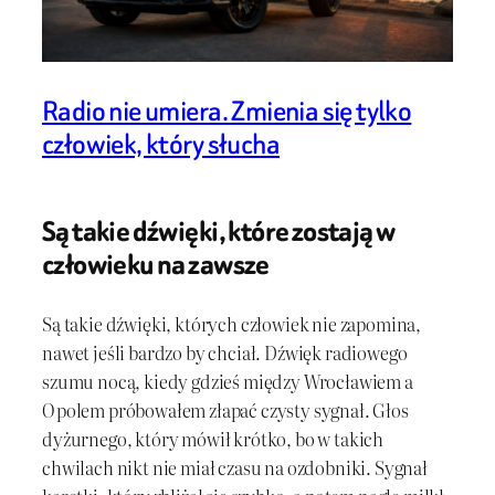
Radio nie umiera. Zmienia się tylko
człowiek, który słucha
Są takie dźwięki, które zostają w
człowieku na zawsze
Są takie dźwięki, których człowiek nie zapomina,
nawet jeśli bardzo by chciał. Dźwięk radiowego
szumu nocą, kiedy gdzieś między Wrocławiem a
Opolem próbowałem złapać czysty sygnał. Głos
dyżurnego, który mówił krótko, bo w takich
chwilach nikt nie miał czasu na ozdobniki. Sygnał