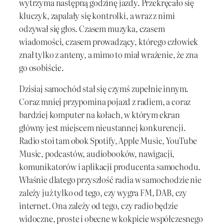
wytrzyma następną godzinę jazdy. Przekręcało się
kluczyk, zapalały się kontrolki, a wraz z nimi
odzywał się głos. Czasem muzyka, czasem
wiadomości, czasem prowadzący, którego człowiek
znał tylko z anteny, a mimo to miał wrażenie, że zna
go osobiście.
Dzisiaj samochód stał się czymś zupełnie innym.
Coraz mniej przypomina pojazd z radiem, a coraz
bardziej komputer na kołach, w którym ekran
główny jest miejscem nieustannej konkurencji.
Radio stoi tam obok Spotify, Apple Music, YouTube
Music, podcastów, audiobooków, nawigacji,
komunikatorów i aplikacji producenta samochodu.
Właśnie dlatego przyszłość radia w samochodzie nie
zależy już tylko od tego, czy wygra FM, DAB, czy
internet. Ona zależy od tego, czy radio będzie
widoczne, proste i obecne w kokpicie współczesnego