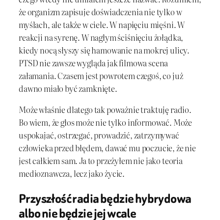
że organizm zapisuje doświadczenia nie tylko w
myślach, ale także w ciele. W napięciu mięśni. W
reakcji na syrenę. W nagłym ściśnięciu żołądka,
kiedy nocą słyszy się hamowanie na mokrej ulicy.
PTSD nie zawsze wygląda jak filmowa scena
załamania. Czasem jest powrotem czegoś, co już
dawno miało być zamknięte.
Może właśnie dlatego tak poważnie traktuję radio.
Bo wiem, że głos może nie tylko informować. Może
uspokajać, ostrzegać, prowadzić, zatrzymywać
człowieka przed błędem, dawać mu poczucie, że nie
jest całkiem sam. Ja to przeżyłem nie jako teoria
medioznawcza, lecz jako życie.
Przyszłość radia będzie hybrydowa
albo nie będzie jej wcale