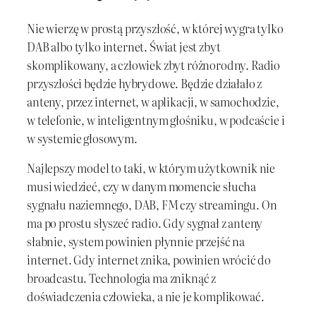
Nie wierzę w prostą przyszłość, w której wygra tylko
DAB albo tylko internet. Świat jest zbyt
skomplikowany, a człowiek zbyt różnorodny. Radio
przyszłości będzie hybrydowe. Będzie działało z
anteny, przez internet, w aplikacji, w samochodzie,
w telefonie, w inteligentnym głośniku, w podcaście i
w systemie głosowym.
Najlepszy model to taki, w którym użytkownik nie
musi wiedzieć, czy w danym momencie słucha
sygnału naziemnego, DAB, FM czy streamingu. On
ma po prostu słyszeć radio. Gdy sygnał z anteny
słabnie, system powinien płynnie przejść na
internet. Gdy internet znika, powinien wrócić do
broadcastu. Technologia ma zniknąć z
doświadczenia człowieka, a nie je komplikować.