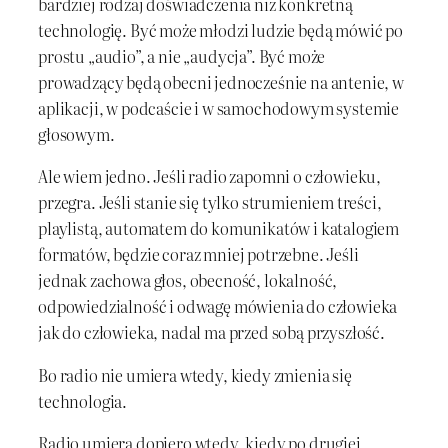
bardziej rodzaj doświadczenia niż konkretną
technologię. Być może młodzi ludzie będą mówić po
prostu „audio”, a nie „audycja”. Być może
prowadzący będą obecni jednocześnie na antenie, w
aplikacji, w podcaście i w samochodowym systemie
głosowym.
Ale wiem jedno. Jeśli radio zapomni o człowieku,
przegra. Jeśli stanie się tylko strumieniem treści,
playlistą, automatem do komunikatów i katalogiem
formatów, będzie coraz mniej potrzebne. Jeśli
jednak zachowa głos, obecność, lokalność,
odpowiedzialność i odwagę mówienia do człowieka
jak do człowieka, nadal ma przed sobą przyszłość.
Bo radio nie umiera wtedy, kiedy zmienia się
technologia.
Radio umiera dopiero wtedy, kiedy po drugiej