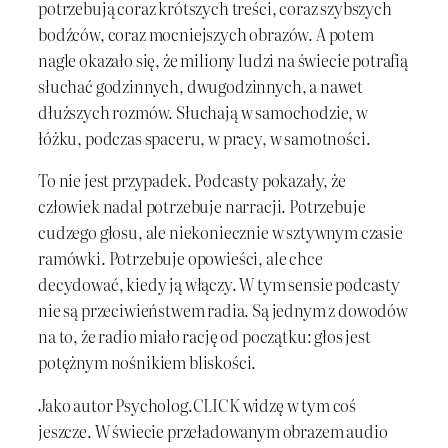
potrzebują coraz krótszych treści, coraz szybszych
bodźców, coraz mocniejszych obrazów. A potem
nagle okazało się, że miliony ludzi na świecie potrafią
słuchać godzinnych, dwugodzinnych, a nawet
dłuższych rozmów. Słuchają w samochodzie, w
łóżku, podczas spaceru, w pracy, w samotności.
To nie jest przypadek. Podcasty pokazały, że
człowiek nadal potrzebuje narracji. Potrzebuje
cudzego głosu, ale niekoniecznie w sztywnym czasie
ramówki. Potrzebuje opowieści, ale chce
decydować, kiedy ją włączy. W tym sensie podcasty
nie są przeciwieństwem radia. Są jednym z dowodów
na to, że radio miało rację od początku: głos jest
potężnym nośnikiem bliskości.
Jako autor Psycholog.CLICK widzę w tym coś
jeszcze. W świecie przeładowanym obrazem audio