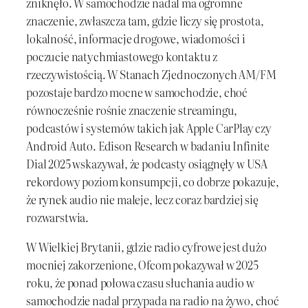
zniknęło. W samochodzie nadal ma ogromne
znaczenie, zwłaszcza tam, gdzie liczy się prostota,
lokalność, informacje drogowe, wiadomości i
poczucie natychmiastowego kontaktu z
rzeczywistością. W Stanach Zjednoczonych AM/FM
pozostaje bardzo mocne w samochodzie, choć
równocześnie rośnie znaczenie streamingu,
podcastów i systemów takich jak Apple CarPlay czy
Android Auto. Edison Research w badaniu Infinite
Dial 2025 wskazywał, że podcasty osiągnęły w USA
rekordowy poziom konsumpcji, co dobrze pokazuje,
że rynek audio nie maleje, lecz coraz bardziej się
rozwarstwia.
W Wielkiej Brytanii, gdzie radio cyfrowe jest dużo
mocniej zakorzenione, Ofcom pokazywał w 2025
roku, że ponad połowa czasu słuchania audio w
samochodzie nadal przypada na radio na żywo, choć