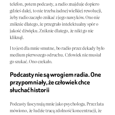
telefon, potem podcasty, a radio znajduje dopiero
gdzieś dalej, to nie trzeba żadnej wielkiej rewolucji,
żeby radio zaczęło znikać z jego nawyków. Ono nie
zniknie dlatego, że przegrało intelektualny spór o
jakość dźwięku. Zniknie dlatego, że nikt go nie
kliknął.
I to jest dla mnie smutne, bo radio przez dekady było
medium pierwszego odruchu. Człowiek nie musiał
go szukać. Ono czekało.
Podcasty nie są wrogiem radia. One
przypomniały, że człowiek chce
słuchać historii
Podcasty fascynują mnie jako psychologa. Przez lata
mówiono, że ludzie tracą zdolność koncentracji, że