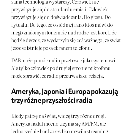
sama technologia wystarczy. Człowiek nie
przywiązuje się do standardu emisji. Człowiek
przywiązuje się do doświadczenia. Do głosu. Do
rytuału. Do tego, że o siódmej rano ktoś mówi do
niego znajomym tonem, że na drodze jest korek, że
będzie deszcz, że wydarzyło się coś ważnego, że świat
jeszcze istnieje poza ekranem telefonu.
DAB może pomóc radiu przetrwać jako systemowi.
Ale tylko człowiek po drugiej stronie mikrofonu
może sprawić, że radio przetrwa jako relacja.
Ameryka, Japonia i Europa pokazują
trzy różne przyszłości radia
Kiedy patrzę na świat, widzę trzy różne drogi.
Ameryka nadal mocno trzyma się AM/FM, ale
jednocześnie bardzo szybko rozwija streaming,