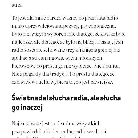
auta.
To jest dla mnie bardzo ważne, bo przez lata radio
miało uprzywilejowaną pozycję psychologiczną.
Było pierwszym wyborem nie dlatego, że zawsze było
najlepsze, ale dlatego, że było najbliżej. Dzisiaj, jeśli
radio zostanie schowane trzy kliknięcia głębiej niż
aplikacja streamingowa, wielu młodszych
kierowców po prostu go nie wybierze. Nie z buntu.
Nie z pogardy dla tradycji. Po prostu dlatego, że
człowiek w ruchu wybiera to, co jest łatwiejsze.
Świat nadal słucha radia, ale słucha
go inaczej
Najciekawsze jest to, że mimo wszystkich
przepowiedni o końcu radia, radio wcale nie