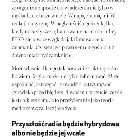
że organizm zapisuje doświadczenia nie tylko w
myślach, ale także w ciele. W napięciu mięśni. W
reakcji na syrenę. W nagłym ściśnięciu żołądka,
kiedy nocą słyszy się hamowanie na mokrej ulicy.
PTSD nie zawsze wygląda jak filmowa scena
załamania. Czasem jest powrotem czegoś, co już
dawno miało być zamknięte.
Może właśnie dlatego tak poważnie traktuję radio.
Bo wiem, że głos może nie tylko informować. Może
uspokajać, ostrzegać, prowadzić, zatrzymywać
człowieka przed błędem, dawać mu poczucie, że nie
jest całkiem sam. Ja to przeżyłem nie jako teoria
medioznawcza, lecz jako życie.
Przyszłość radia będzie hybrydowa
albo nie będzie jej wcale