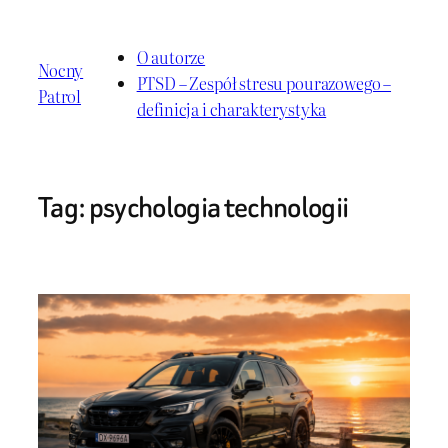
Przejdź
do
O autorze
Nocny
treści
PTSD – Zespół stresu pourazowego –
Patrol
definicja i charakterystyka
Tag:
psychologia technologii