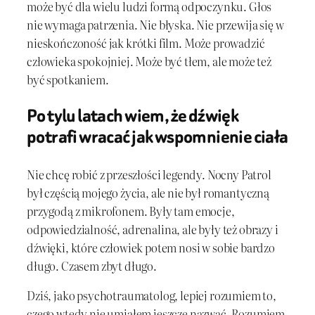
może być dla wielu ludzi formą odpoczynku. Głos
nie wymaga patrzenia. Nie błyska. Nie przewija się w
nieskończoność jak krótki film. Może prowadzić
człowieka spokojniej. Może być tłem, ale może też
być spotkaniem.
Po tylu latach wiem, że dźwięk
potrafi wracać jak wspomnienie ciała
Nie chcę robić z przeszłości legendy. Nocny Patrol
był częścią mojego życia, ale nie był romantyczną
przygodą z mikrofonem. Były tam emocje,
odpowiedzialność, adrenalina, ale były też obrazy i
dźwięki, które człowiek potem nosi w sobie bardzo
długo. Czasem zbyt długo.
Dziś, jako psychotraumatolog, lepiej rozumiem to,
czego wtedy nie umiałem jeszcze nazwać. Rozumiem,