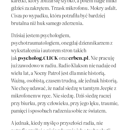
karetki, który zbliżał się szybko, a potem nagle milkł
gdzieś za zakrętem. Trzask mikrofonu. Mokry asfalt.
Cisza po wypadku, która potrafiła być bardziej
brutalna niż huk samego zderzenia.
Dzisiaj jestem psychologiem,
psychotraumatologiem, onegdaj dziennikarzem z
wykształcenia i autorem stron takich
jak
psycholog.CLICK
oraz
erben.pl
. Nie pracuję
już zawodowo w radiu. Radio Klakson nie nadaje od
wielu lat, a Nocny Patrol jest dla mnie historią.
Ważną, osobistą, czasem trudną, ale jednak historią.
Nie chcę udawać, że nadal siedzę w tamtym Jeepie z
mikrofonem w ręce. Nie siedzę. Dziś siedzę raczej
przy biurku, przy człowieku, przy jego lęku, traumie,
pamięci i sposobach radzenia sobie ze światem.
A jednak, kiedy myślę o przyszłości radia, nie