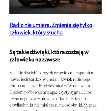
Radio nie umiera. Zmienia się tylko
człowiek, który słucha
Są takie dźwięki, które zostają w
człowieku na zawsze
Są takie dźwięki, których człowiek nie zapomina,
nawet jeśli bardzo by chciał. Dźwięk radiowego
szumu nocą, kiedy gdzieś między Wrocławiem a
Opolem próbowałem złapać czysty sygnał. Głos
dyżurnego, który mówił krótko, bo w takich
chwilach nikt nie miał czasu na ozdobniki. Sygnał