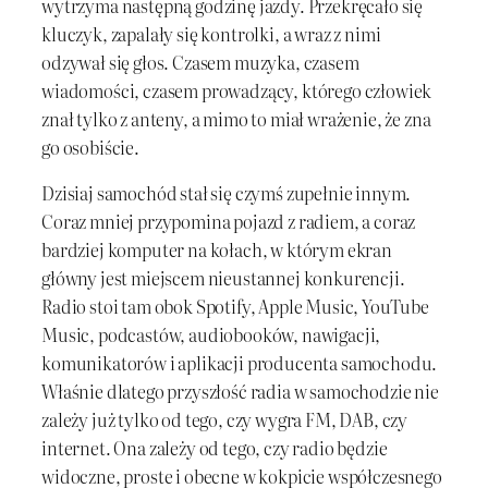
wytrzyma następną godzinę jazdy. Przekręcało się
kluczyk, zapalały się kontrolki, a wraz z nimi
odzywał się głos. Czasem muzyka, czasem
wiadomości, czasem prowadzący, którego człowiek
znał tylko z anteny, a mimo to miał wrażenie, że zna
go osobiście.
Dzisiaj samochód stał się czymś zupełnie innym.
Coraz mniej przypomina pojazd z radiem, a coraz
bardziej komputer na kołach, w którym ekran
główny jest miejscem nieustannej konkurencji.
Radio stoi tam obok Spotify, Apple Music, YouTube
Music, podcastów, audiobooków, nawigacji,
komunikatorów i aplikacji producenta samochodu.
Właśnie dlatego przyszłość radia w samochodzie nie
zależy już tylko od tego, czy wygra FM, DAB, czy
internet. Ona zależy od tego, czy radio będzie
widoczne, proste i obecne w kokpicie współczesnego