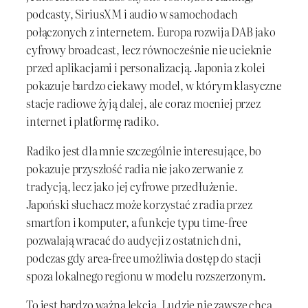
podcasty, SiriusXM i audio w samochodach
połączonych z internetem. Europa rozwija DAB jako
cyfrowy broadcast, lecz równocześnie nie ucieknie
przed aplikacjami i personalizacją. Japonia z kolei
pokazuje bardzo ciekawy model, w którym klasyczne
stacje radiowe żyją dalej, ale coraz mocniej przez
internet i platformę radiko.
Radiko jest dla mnie szczególnie interesujące, bo
pokazuje przyszłość radia nie jako zerwanie z
tradycją, lecz jako jej cyfrowe przedłużenie.
Japoński słuchacz może korzystać z radia przez
smartfon i komputer, a funkcje typu time-free
pozwalają wracać do audycji z ostatnich dni,
podczas gdy area-free umożliwia dostęp do stacji
spoza lokalnego regionu w modelu rozszerzonym.
To jest bardzo ważna lekcja. Ludzie nie zawsze chcą