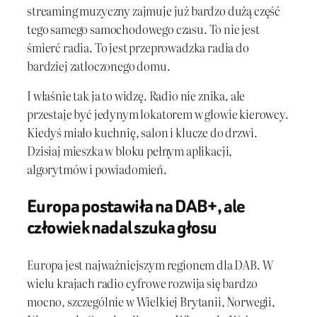
streaming muzyczny zajmuje już bardzo dużą część
tego samego samochodowego czasu. To nie jest
śmierć radia. To jest przeprowadzka radia do
bardziej zatłoczonego domu.
I właśnie tak ja to widzę. Radio nie znika, ale
przestaje być jedynym lokatorem w głowie kierowcy.
Kiedyś miało kuchnię, salon i klucze do drzwi.
Dzisiaj mieszka w bloku pełnym aplikacji,
algorytmów i powiadomień.
Europa postawiła na DAB+, ale
człowiek nadal szuka głosu
Europa jest najważniejszym regionem dla DAB. W
wielu krajach radio cyfrowe rozwija się bardzo
mocno, szczególnie w Wielkiej Brytanii, Norwegii,