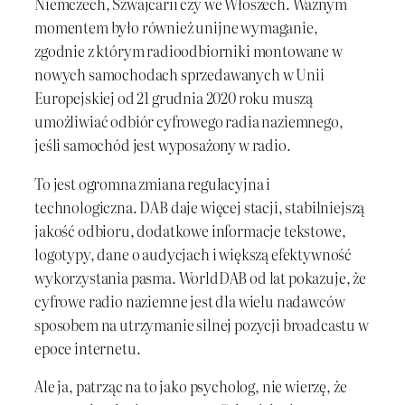
Niemczech, Szwajcarii czy we Włoszech. Ważnym
momentem było również unijne wymaganie,
zgodnie z którym radioodbiorniki montowane w
nowych samochodach sprzedawanych w Unii
Europejskiej od 21 grudnia 2020 roku muszą
umożliwiać odbiór cyfrowego radia naziemnego,
jeśli samochód jest wyposażony w radio.
To jest ogromna zmiana regulacyjna i
technologiczna. DAB daje więcej stacji, stabilniejszą
jakość odbioru, dodatkowe informacje tekstowe,
logotypy, dane o audycjach i większą efektywność
wykorzystania pasma. WorldDAB od lat pokazuje, że
cyfrowe radio naziemne jest dla wielu nadawców
sposobem na utrzymanie silnej pozycji broadcastu w
epoce internetu.
Ale ja, patrząc na to jako psycholog, nie wierzę, że