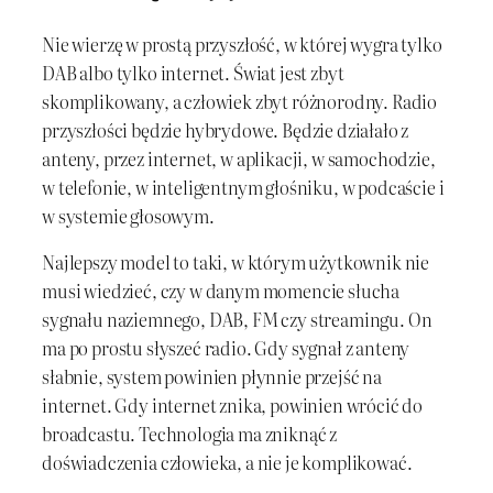
Nie wierzę w prostą przyszłość, w której wygra tylko
DAB albo tylko internet. Świat jest zbyt
skomplikowany, a człowiek zbyt różnorodny. Radio
przyszłości będzie hybrydowe. Będzie działało z
anteny, przez internet, w aplikacji, w samochodzie,
w telefonie, w inteligentnym głośniku, w podcaście i
w systemie głosowym.
Najlepszy model to taki, w którym użytkownik nie
musi wiedzieć, czy w danym momencie słucha
sygnału naziemnego, DAB, FM czy streamingu. On
ma po prostu słyszeć radio. Gdy sygnał z anteny
słabnie, system powinien płynnie przejść na
internet. Gdy internet znika, powinien wrócić do
broadcastu. Technologia ma zniknąć z
doświadczenia człowieka, a nie je komplikować.