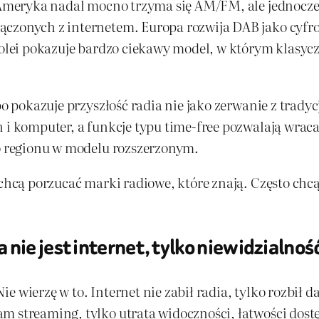
. Ameryka nadal mocno trzyma się AM/FM, ale jednocze
ączonych z internetem. Europa rozwija DAB jako cyfro
kolei pokazuje bardzo ciekawy model, w którym klasyczn
bo pokazuje przyszłość radia nie jako zerwanie z tradycj
 i komputer, a funkcje typu time-free pozwalają wracać
go regionu w modelu rozszerzonym.
 chcą porzucać marki radiowe, które znają. Często chcą
nie jest internet, tylko niewidzialnoś
. Nie wierzę w to. Internet nie zabił radia, tylko rozb
m streaming, tylko utrata widoczności, łatwości dostę