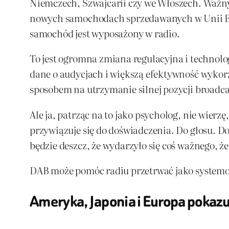
Niemczech, Szwajcarii czy we Włoszech. Waż
nowych samochodach sprzedawanych w Unii Eur
samochód jest wyposażony w radio.
To jest ogromna zmiana regulacyjna i technolog
dane o audycjach i większą efektywność wykor
sposobem na utrzymanie silnej pozycji broadca
Ale ja, patrząc na to jako psycholog, nie wierz
przywiązuje się do doświadczenia. Do głosu. Do
będzie deszcz, że wydarzyło się coś ważnego, że
DAB może pomóc radiu przetrwać jako systemowi
Ameryka, Japonia i Europa pokazuj