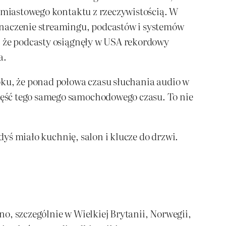
chmiastowego kontaktu z rzeczywistością. W
naczenie streamingu, podcastów i systemów
, że podcasty osiągnęły w USA rekordowy
a.
oku, że ponad połowa czasu słuchania audio w
zęść tego samego samochodowego czasu. To nie
dyś miało kuchnię, salon i klucze do drzwi.
o, szczególnie w Wielkiej Brytanii, Norwegii,