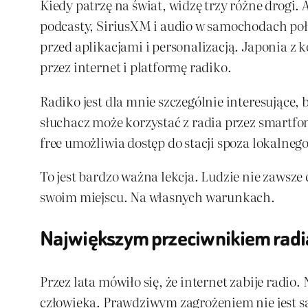
Kiedy patrzę na świat, widzę trzy różne drogi
podcasty, SiriusXM i audio w samochodach poł
przed aplikacjami i personalizacją. Japonia z 
przez internet i platformę radiko.
Radiko jest dla mnie szczególnie interesujące, 
słuchacz może korzystać z radia przez smartfon
free umożliwia dostęp do stacji spoza lokalne
To jest bardzo ważna lekcja. Ludzie nie zawsze
swoim miejscu. Na własnych warunkach.
Największym przeciwnikiem radia 
Przez lata mówiło się, że internet zabije radio
człowieka. Prawdziwym zagrożeniem nie jest sa