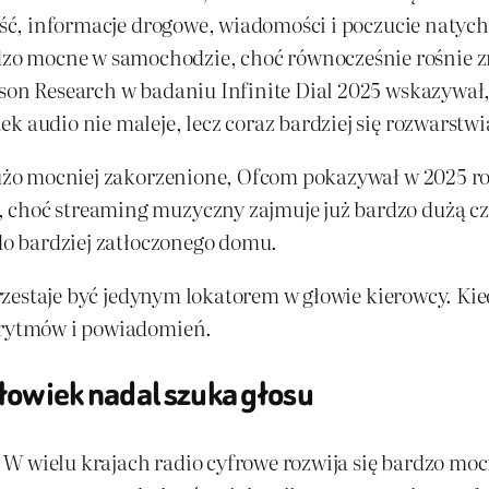
lność, informacje drogowe, wiadomości i poczucie naty
o mocne w samochodzie, choć równocześnie rośnie z
ison Research w badaniu Infinite Dial 2025 wskazywał
k audio nie maleje, lecz coraz bardziej się rozwarstwi
 dużo mocniej zakorzenione, Ofcom pokazywał w 2025 r
 choć streaming muzyczny zajmuje już bardzo dużą c
 do bardziej zatłoczonego domu.
 przestaje być jedynym lokatorem w głowie kierowcy. Kie
gorytmów i powiadomień.
łowiek nadal szuka głosu
W wielu krajach radio cyfrowe rozwija się bardzo mocn