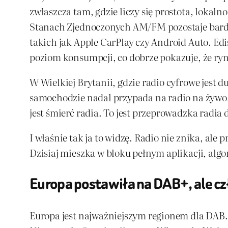
zwłaszcza tam, gdzie liczy się prostota, loka
Stanach Zjednoczonych AM/FM pozostaje bardz
takich jak Apple CarPlay czy Android Auto. Ed
poziom konsumpcji, co dobrze pokazuje, że ryne
W Wielkiej Brytanii, gdzie radio cyfrowe jest
samochodzie nadal przypada na radio na żywo,
jest śmierć radia. To jest przeprowadzka radia
I właśnie tak ja to widzę. Radio nie znika, ale
Dzisiaj mieszka w bloku pełnym aplikacji, al
Europa postawiła na DAB+, ale cz
Europa jest najważniejszym regionem dla DAB. 