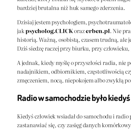
bardziej brutalna niż huk samego zderzenia.
Dzisiaj jestem psychologiem, psychotraumatol
jak
psycholog.CLICK
oraz
erben.pl
. Nie pr
historią. Ważną, osobistą, czasem trudną, ale 
Dziś siedzę raczej przy biurku, przy człowieku,
A jednak, kiedy myślę o przyszłości radia, nie 
nadajnikiem, odbiornikiem, częstotliwością czy
zmęczeniem, nocą, niepokojem albo zwykłą potrz
Radio w samochodzie było kiedyś 
Kiedyś człowiek wsiadał do samochodu i radio p
zastanawiać się, czy zasięg danych komórkowyc