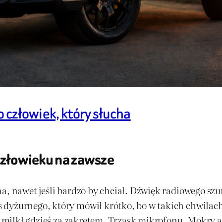
o człowiek, który słucha
 człowieku na zawsze
na, nawet jeśli bardzo by chciał. Dźwięk radiowego s
dyżurnego, który mówił krótko, bo w takich chwilach
le milkł gdzieś za zakrętem. Trzask mikrofonu. Mokry a