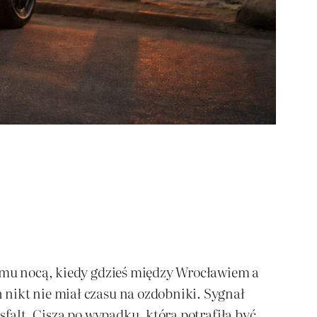
zumu nocą, kiedy gdzieś między Wrocławiem a
 nikt nie miał czasu na ozdobniki. Sygnał
sfalt. Cisza po wypadku, która potrafiła być