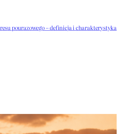
resu pourazowego – definicja i charakterystyka