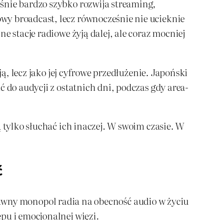
śnie bardzo szybko rozwija streaming,
wy broadcast, lecz równocześnie nie ucieknie
e stacje radiowe żyją dalej, ale coraz mocniej
ą, lecz jako jej cyfrowe przedłużenie. Japoński
 do audycji z ostatnich dni, podczas gdy area-
 tylko słuchać ich inaczej. W swoim czasie. W
ć
ił dawny monopol radia na obecność audio w życiu
pu i emocjonalnej więzi.