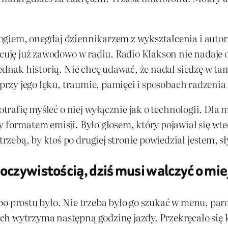
ogiem, onegdaj dziennikarzem z wykształcenia i autor
acuję już zawodowo w radiu. Radio Klakson nie nadaje od
jednak historią. Nie chcę udawać, że nadal siedzę w t
 przy jego lęku, traumie, pamięci i sposobach radzenia
potrafię myśleć o niej wyłącznie jak o technologii. Dla
 formatem emisji. Było głosem, który pojawiał się wte
ebą, by ktoś po drugiej stronie powiedział jestem, sł
oczywistością, dziś musi walczyć o mie
o prostu było. Nie trzeba było go szukać w menu, paro
h wytrzyma następną godzinę jazdy. Przekręcało się kl