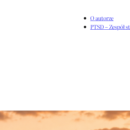
O autorze
PTSD – Zespół st