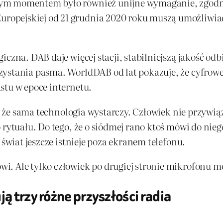
nym momentem było również unijne wymaganie, zgodn
opejskiej od 21 grudnia 2020 roku muszą umożliwiać 
iczna. DAB daje więcej stacji, stabilniejszą jakość od
zystania pasma. WorldDAB od lat pokazuje, że cyfrowe
stu w epoce internetu.
ę, że sama technologia wystarczy. Człowiek nie przywią
 rytuału. Do tego, że o siódmej rano ktoś mówi do nie
 świat jeszcze istnieje poza ekranem telefonu.
. Ale tylko człowiek po drugiej stronie mikrofonu moż
ą trzy różne przyszłości radia