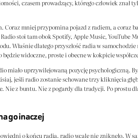
mości, czasem prowadzący, którego człowiek znał tylk
m. Coraz mniej przypomina pojazd z radiem, a coraz 
 Radio stoi tam obok Spotify, Apple Music, YouTube M
u. Właśnie dlatego przyszłość radia w samochodzie ni
io będzie widoczne, proste i obecne w kokpicie współcz
radio miało uprzywilejowaną pozycję psychologiczną. 
Dzisiaj, jeśli radio zostanie schowane trzy kliknięcia gł
Nie z buntu. Nie z pogardy dla tradycji. Po prostu dla
ha go inaczej
epowiedni o końcu radia, radio wcale nie zniknęło. W