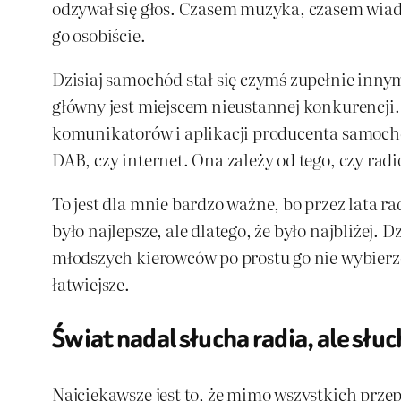
odzywał się głos. Czasem muzyka, czasem wiado
go osobiście.
Dzisiaj samochód stał się czymś zupełnie inny
główny jest miejscem nieustannej konkurencji.
komunikatorów i aplikacji producenta samochod
DAB, czy internet. Ona zależy od tego, czy rad
To jest dla mnie bardzo ważne, bo przez lata 
było najlepsze, ale dlatego, że było najbliżej. 
młodszych kierowców po prostu go nie wybierze. 
łatwiejsze.
Świat nadal słucha radia, ale słuc
Najciekawsze jest to, że mimo wszystkich prz