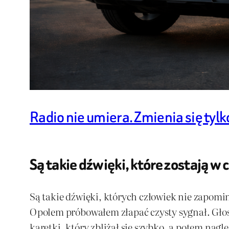
Radio nie umiera. Zmienia się tylk
Są takie dźwięki, które zostają w
Są takie dźwięki, których człowiek nie zapomi
Opolem próbowałem złapać czysty sygnał. Głos 
karetki, który zbliżał się szybko, a potem nag