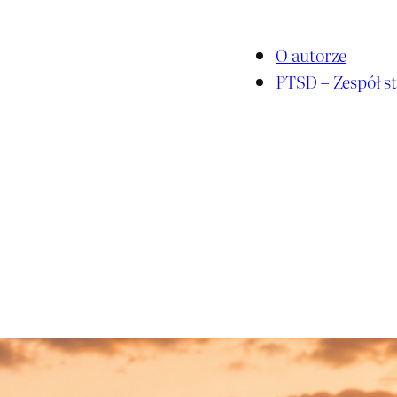
O autorze
PTSD – Zespół st