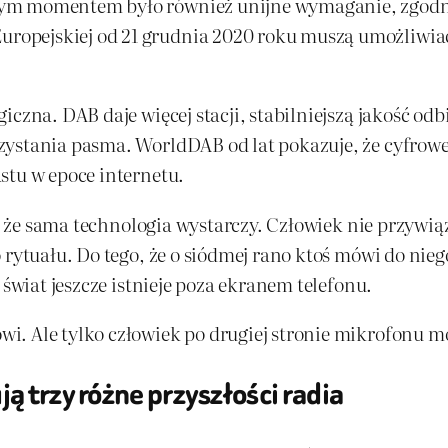
nym momentem było również unijne wymaganie, zgodn
opejskiej od 21 grudnia 2020 roku muszą umożliwiać 
iczna. DAB daje więcej stacji, stabilniejszą jakość od
zystania pasma. WorldDAB od lat pokazuje, że cyfrowe
stu w epoce internetu.
ę, że sama technologia wystarczy. Człowiek nie przywią
 rytuału. Do tego, że o siódmej rano ktoś mówi do nie
 świat jeszcze istnieje poza ekranem telefonu.
. Ale tylko człowiek po drugiej stronie mikrofonu moż
ą trzy różne przyszłości radia