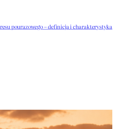
resu pourazowego – definicja i charakterystyka