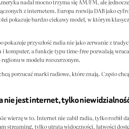
. Ameryka nadal mocno trzyma się AM/FM, ale jednocze
ączonych z internetem. Europa rozwija DAB jako cyfro
kolei pokazuje bardzo ciekawy model, w którym klasyczn
bo pokazuje przyszłość radia nie jako zerwanie z tradycj
 i komputer, a funkcje typu time-free pozwalają wracać
go regionu w modelu rozszerzonym.
 chcą porzucać marki radiowe, które znają. Często chcą
nie jest internet, tylko niewidzialnoś
. Nie wierzę w to. Internet nie zabił radia, tylko rozb
m streaming, tylko utrata widoczności, łatwości dostę