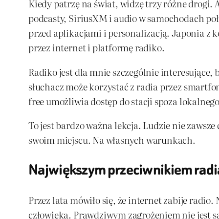
Kiedy patrzę na świat, widzę trzy różne drogi
podcasty, SiriusXM i audio w samochodach poł
przed aplikacjami i personalizacją. Japonia z 
przez internet i platformę radiko.
Radiko jest dla mnie szczególnie interesujące, 
słuchacz może korzystać z radia przez smartfon
free umożliwia dostęp do stacji spoza lokalne
To jest bardzo ważna lekcja. Ludzie nie zawsze
swoim miejscu. Na własnych warunkach.
Największym przeciwnikiem radia 
Przez lata mówiło się, że internet zabije radio
człowieka. Prawdziwym zagrożeniem nie jest sa