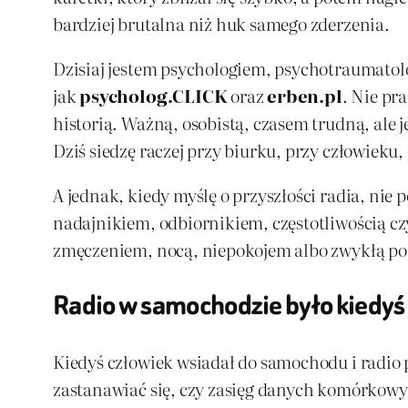
bardziej brutalna niż huk samego zderzenia.
Dzisiaj jestem psychologiem, psychotraumatol
jak
psycholog.CLICK
oraz
erben.pl
. Nie pr
historią. Ważną, osobistą, czasem trudną, ale 
Dziś siedzę raczej przy biurku, przy człowieku,
A jednak, kiedy myślę o przyszłości radia, nie 
nadajnikiem, odbiornikiem, częstotliwością czy
zmęczeniem, nocą, niepokojem albo zwykłą potrz
Radio w samochodzie było kiedyś 
Kiedyś człowiek wsiadał do samochodu i radio p
zastanawiać się, czy zasięg danych komórkowyc