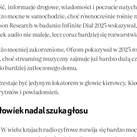
lność, informacje drogowe, wiadomości i poczucie naty
o mocne w samochodzie, choć równocześnie rośnie z
ison Research w badaniu Infinite Dial 2025 wskazywał
k audio nie maleje, lecz coraz bardziej się rozwarstwi
 dużo mocniej zakorzenione, Ofcom pokazywał w 2025 r
 choć streaming muzyczny zajmuje już bardzo dużą c
 do bardziej zatłoczonego domu.
 przestaje być jedynym lokatorem w głowie kierowcy. Kie
gorytmów i powiadomień.
łowiek nadal szuka głosu
W wielu krajach radio cyfrowe rozwija się bardzo mocn