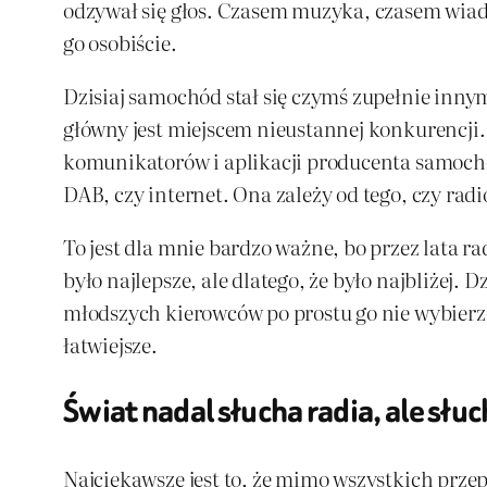
odzywał się głos. Czasem muzyka, czasem wiado
go osobiście.
Dzisiaj samochód stał się czymś zupełnie inny
główny jest miejscem nieustannej konkurencji.
komunikatorów i aplikacji producenta samochod
DAB, czy internet. Ona zależy od tego, czy rad
To jest dla mnie bardzo ważne, bo przez lata 
było najlepsze, ale dlatego, że było najbliżej. 
młodszych kierowców po prostu go nie wybierze. 
łatwiejsze.
Świat nadal słucha radia, ale słuc
Najciekawsze jest to, że mimo wszystkich prz