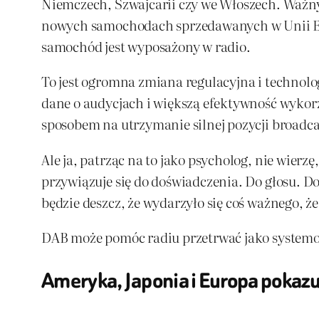
Niemczech, Szwajcarii czy we Włoszech. Waż
nowych samochodach sprzedawanych w Unii Eur
samochód jest wyposażony w radio.
To jest ogromna zmiana regulacyjna i technolog
dane o audycjach i większą efektywność wykor
sposobem na utrzymanie silnej pozycji broadca
Ale ja, patrząc na to jako psycholog, nie wierz
przywiązuje się do doświadczenia. Do głosu. Do
będzie deszcz, że wydarzyło się coś ważnego, że
DAB może pomóc radiu przetrwać jako systemowi
Ameryka, Japonia i Europa pokazuj