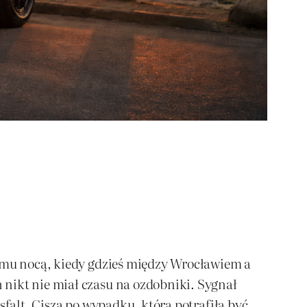
zumu nocą, kiedy gdzieś między Wrocławiem a
 nikt nie miał czasu na ozdobniki. Sygnał
sfalt. Cisza po wypadku, która potrafiła być