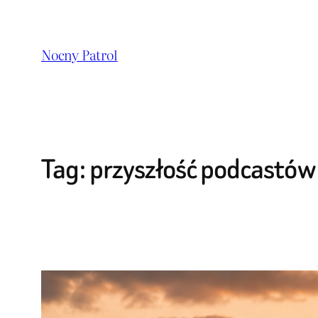
Przejdź
do
Nocny Patrol
treści
Tag:
przyszłość podcastów