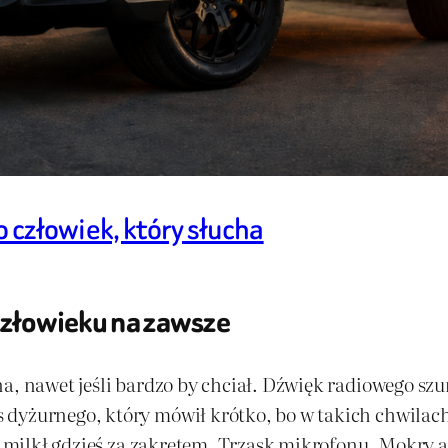
o człowiek, który słucha
 człowieku na zawsze
na, nawet jeśli bardzo by chciał. Dźwięk radiowego s
dyżurnego, który mówił krótko, bo w takich chwilach
le milkł gdzieś za zakrętem. Trzask mikrofonu. Mokry a