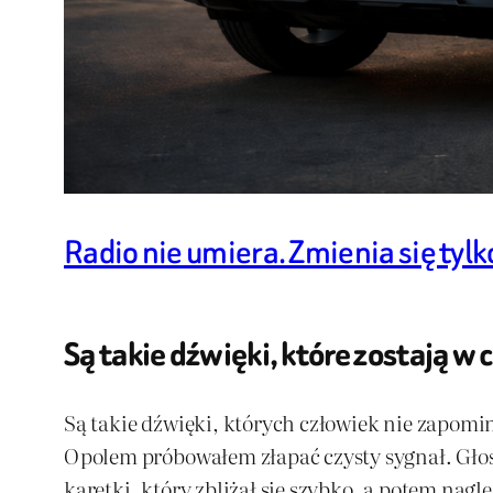
Radio nie umiera. Zmienia się tylk
Są takie dźwięki, które zostają w
Są takie dźwięki, których człowiek nie zapomi
Opolem próbowałem złapać czysty sygnał. Głos 
karetki, który zbliżał się szybko, a potem nag