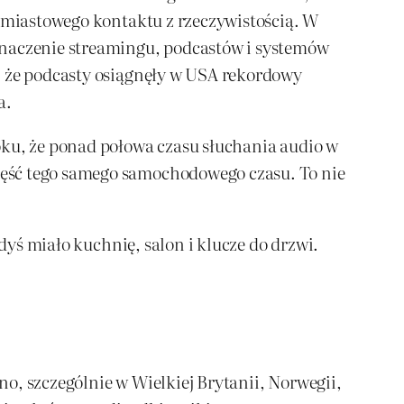
chmiastowego kontaktu z rzeczywistością. W
naczenie streamingu, podcastów i systemów
, że podcasty osiągnęły w USA rekordowy
a.
oku, że ponad połowa czasu słuchania audio w
zęść tego samego samochodowego czasu. To nie
dyś miało kuchnię, salon i klucze do drzwi.
o, szczególnie w Wielkiej Brytanii, Norwegii,