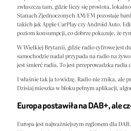
zwłaszcza tam, gdzie liczy się prostota, loka
Stanach Zjednoczonych AM/FM pozostaje bardz
takich jak Apple CarPlay czy Android Auto. Ed
poziom konsumpcji, co dobrze pokazuje, że ryne
W Wielkiej Brytanii, gdzie radio cyfrowe jest
samochodzie nadal przypada na radio na żywo,
jest śmierć radia. To jest przeprowadzka radia
I właśnie tak ja to widzę. Radio nie znika, ale
Dzisiaj mieszka w bloku pełnym aplikacji, al
Europa postawiła na DAB+, ale cz
Europa jest najważniejszym regionem dla DAB. 