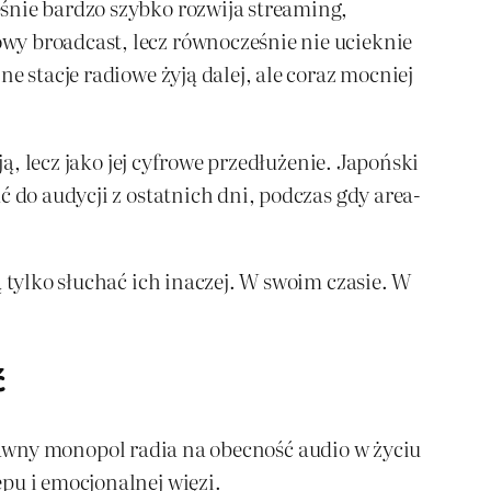
śnie bardzo szybko rozwija streaming,
wy broadcast, lecz równocześnie nie ucieknie
e stacje radiowe żyją dalej, ale coraz mocniej
ą, lecz jako jej cyfrowe przedłużenie. Japoński
 do audycji z ostatnich dni, podczas gdy area-
 tylko słuchać ich inaczej. W swoim czasie. W
ć
ił dawny monopol radia na obecność audio w życiu
pu i emocjonalnej więzi.