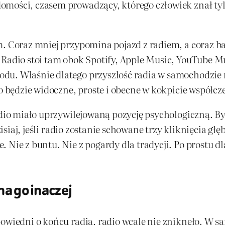
mości, czasem prowadzący, którego człowiek znał tylk
m. Coraz mniej przypomina pojazd z radiem, a coraz 
 Radio stoi tam obok Spotify, Apple Music, YouTube M
u. Właśnie dlatego przyszłość radia w samochodzie ni
io będzie widoczne, proste i obecne w kokpicie współcz
radio miało uprzywilejowaną pozycję psychologiczną. 
Dzisiaj, jeśli radio zostanie schowane trzy kliknięcia gł
Nie z buntu. Nie z pogardy dla tradycji. Po prostu dla
ha go inaczej
epowiedni o końcu radia, radio wcale nie zniknęło. W