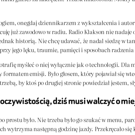
ogiem, onegdaj dziennikarzem z wykształcenia i autor
acuję już zawodowo w radiu. Radio Klakson nie nadaje od
jednak historią. Nie chcę udawać, że nadal siedzę w t
 przy jego lęku, traumie, pamięci i sposobach radzenia
potrafię myśleć o niej wyłącznie jak o technologii. Dla
 formatem emisji. Było głosem, który pojawiał się wte
ebą, by ktoś po drugiej stronie powiedział jestem, sł
oczywistością, dziś musi walczyć o mie
o prostu było. Nie trzeba było go szukać w menu, paro
h wytrzyma następną godzinę jazdy. Przekręcało się kl