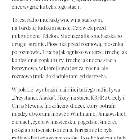
chce wygrać kubek z logo stacji.
To jest radio interaktywne w najstarszym,
najbardziej ludzkim sensie. Człowiek przed
mikrofonem. Telefon. Słuchacz albo słuchaczka po
drugiej stronie. Piosenka przed rozmową, piosenka
po rozmowie. Trochę jak ognisko w eterze, trochę jak
konfesjonał popkultury, trochę jak nocna stacja
benzynowa, w której kawa jest za mocna, ale
rozmowa trafia dokładnie tam, gdzie trzeba.
W polskiej wyobraźni najbliżej takiego radia bywa
„Przystanek Alaska”. Fikcyjna stacja KBHR z Cicely i
Chris Stevens, filozoficzny didżej, który potrafił
między utworami mówić o Whitmanie, Jungowskich
cieniach, życiu w miasteczku, pogodzie, śmierci,
pożądaniu i sensie istnienia. Formalnie to była
radiowa fantazja scenarzystów. Psychologicznie była