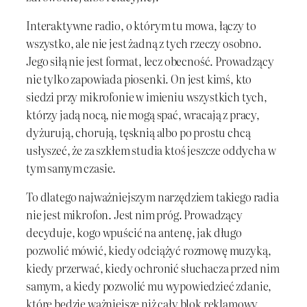
Interaktywne radio, o którym tu mowa, łączy to
wszystko, ale nie jest żadną z tych rzeczy osobno.
Jego siłą nie jest format, lecz obecność. Prowadzący
nie tylko zapowiada piosenki. On jest kimś, kto
siedzi przy mikrofonie w imieniu wszystkich tych,
którzy jadą nocą, nie mogą spać, wracają z pracy,
dyżurują, chorują, tęsknią albo po prostu chcą
usłyszeć, że za szkłem studia ktoś jeszcze oddycha w
tym samym czasie.
To dlatego najważniejszym narzędziem takiego radia
nie jest mikrofon. Jest nim próg. Prowadzący
decyduje, kogo wpuścić na antenę, jak długo
pozwolić mówić, kiedy odciążyć rozmowę muzyką,
kiedy przerwać, kiedy ochronić słuchacza przed nim
samym, a kiedy pozwolić mu wypowiedzieć zdanie,
które będzie ważniejsze niż cały blok reklamowy.