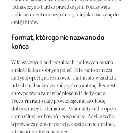
jednak czymś bardzo prawdziwym. Pokazywała
radio jako centrum wspólnoty, nie jako maszynę do
emisji hitów.
Format, którego nie nazwano do
końca
W klasycznych podręcznikach radiowych można
znaleźć kilka osobnych pojęć. Talk radio oznacza
audycję opartą na rozmowie. Call-in show zakłada
udział słuchaczy dzwoniących na antenę. Request
show pozwala zamawiać piosenki i dedykacje.
Freeform radio daje prowadzącemu swobodę
doboru muzyki i tematów. Personality radio opiera
się na silnej osobowości gospodarza. Advice radio
wprowadza element porady, często emocjonalnej,
zdrowotnej albo relacyjnej.