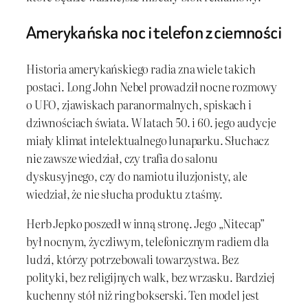
Amerykańska noc i telefon z ciemności
Historia amerykańskiego radia zna wiele takich
postaci. Long John Nebel prowadził nocne rozmowy
o UFO, zjawiskach paranormalnych, spiskach i
dziwnościach świata. W latach 50. i 60. jego audycje
miały klimat intelektualnego lunaparku. Słuchacz
nie zawsze wiedział, czy trafia do salonu
dyskusyjnego, czy do namiotu iluzjonisty, ale
wiedział, że nie słucha produktu z taśmy.
Herb Jepko poszedł w inną stronę. Jego „Nitecap”
był nocnym, życzliwym, telefonicznym radiem dla
ludzi, którzy potrzebowali towarzystwa. Bez
polityki, bez religijnych walk, bez wrzasku. Bardziej
kuchenny stół niż ring bokserski. Ten model jest