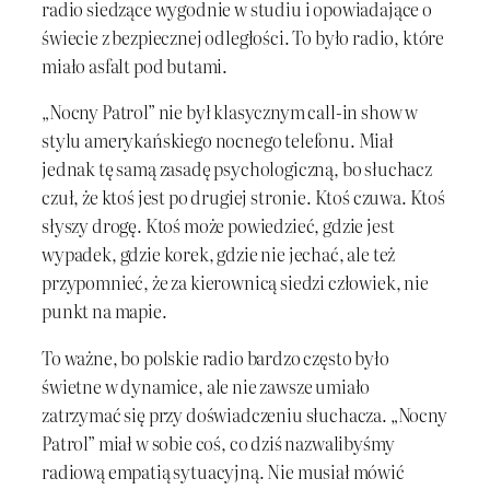
radio siedzące wygodnie w studiu i opowiadające o
świecie z bezpiecznej odległości. To było radio, które
miało asfalt pod butami.
„Nocny Patrol” nie był klasycznym call-in show w
stylu amerykańskiego nocnego telefonu. Miał
jednak tę samą zasadę psychologiczną, bo słuchacz
czuł, że ktoś jest po drugiej stronie. Ktoś czuwa. Ktoś
słyszy drogę. Ktoś może powiedzieć, gdzie jest
wypadek, gdzie korek, gdzie nie jechać, ale też
przypomnieć, że za kierownicą siedzi człowiek, nie
punkt na mapie.
To ważne, bo polskie radio bardzo często było
świetne w dynamice, ale nie zawsze umiało
zatrzymać się przy doświadczeniu słuchacza. „Nocny
Patrol” miał w sobie coś, co dziś nazwalibyśmy
radiową empatią sytuacyjną. Nie musiał mówić