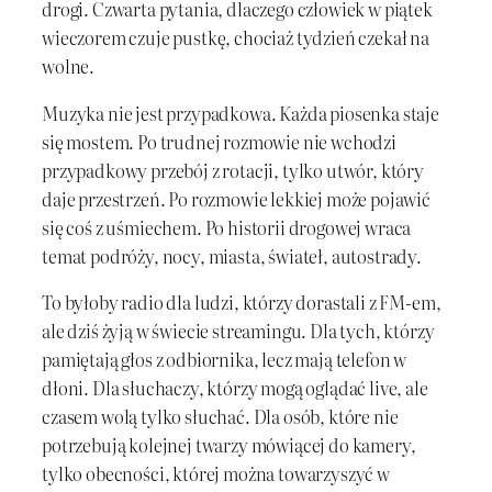
drogi. Czwarta pytania, dlaczego człowiek w piątek
wieczorem czuje pustkę, chociaż tydzień czekał na
wolne.
Muzyka nie jest przypadkowa. Każda piosenka staje
się mostem. Po trudnej rozmowie nie wchodzi
przypadkowy przebój z rotacji, tylko utwór, który
daje przestrzeń. Po rozmowie lekkiej może pojawić
się coś z uśmiechem. Po historii drogowej wraca
temat podróży, nocy, miasta, świateł, autostrady.
To byłoby radio dla ludzi, którzy dorastali z FM-em,
ale dziś żyją w świecie streamingu. Dla tych, którzy
pamiętają głos z odbiornika, lecz mają telefon w
dłoni. Dla słuchaczy, którzy mogą oglądać live, ale
czasem wolą tylko słuchać. Dla osób, które nie
potrzebują kolejnej twarzy mówiącej do kamery,
tylko obecności, której można towarzyszyć w