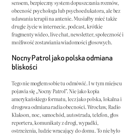
sensem, bezpieczny system dopuszczania rozmów,
obecność psychologa lub psychoedukatora, ale bez
udawania terapii na antenie. Musiałby mieć także
drugie życie w internecie, podcast, krótkie
fragmenty wideo, live chat, newsletter, społeczność i
możliwość zostawiania wiadomości głosowych.
Nocny Patrol jako polska odmiana
bliskości
Tego nie mogłem sobie tu odmówić. I w tym miejscu
pojawia się „Nocny Patrol”. Nie jako kopia
amerykańskiego formatu, lecz jako polska, lokalna i
drogowa odmiana radia obecności. Wrocław, Radio
Klakson, noc, samochód, autostrada, telefon, głos
reportera, komunikaty z drogi, wypadki,
ostrzeżenia, ludzie wracający do domu. To nie było