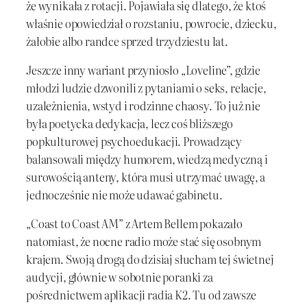
że wynikała z rotacji. Pojawiała się dlatego, że ktoś
właśnie opowiedział o rozstaniu, powrocie, dziecku,
żałobie albo randce sprzed trzydziestu lat.
Jeszcze inny wariant przyniosło „Loveline”, gdzie
młodzi ludzie dzwonili z pytaniami o seks, relacje,
uzależnienia, wstyd i rodzinne chaosy. To już nie
była poetycka dedykacja, lecz coś bliższego
popkulturowej psychoedukacji. Prowadzący
balansowali między humorem, wiedzą medyczną i
surowością anteny, która musi utrzymać uwagę, a
jednocześnie nie może udawać gabinetu.
„Coast to Coast AM” z Artem Bellem pokazało
natomiast, że nocne radio może stać się osobnym
krajem. Swoją drogą do dzisiaj słucham tej świetnej
audycji, głównie w sobotnie poranki za
pośrednictwem aplikacji radia K2. Tu od zawsze