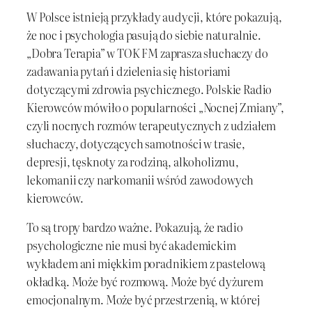
W Polsce istnieją przykłady audycji, które pokazują,
że noc i psychologia pasują do siebie naturalnie.
„Dobra Terapia” w TOK FM zaprasza słuchaczy do
zadawania pytań i dzielenia się historiami
dotyczącymi zdrowia psychicznego. Polskie Radio
Kierowców mówiło o popularności „Nocnej Zmiany”,
czyli nocnych rozmów terapeutycznych z udziałem
słuchaczy, dotyczących samotności w trasie,
depresji, tęsknoty za rodziną, alkoholizmu,
lekomanii czy narkomanii wśród zawodowych
kierowców.
To są tropy bardzo ważne. Pokazują, że radio
psychologiczne nie musi być akademickim
wykładem ani miękkim poradnikiem z pastelową
okładką. Może być rozmową. Może być dyżurem
emocjonalnym. Może być przestrzenią, w której