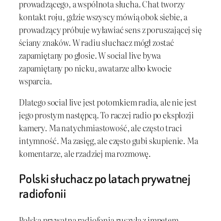
prowadzącego, a wspólnota słucha. Chat tworzy
kontakt roju, gdzie wszyscy mówią obok siebie, a
prowadzący próbuje wyławiać sens z poruszającej się
ściany znaków. W radiu słuchacz mógł zostać
zapamiętany po głosie. W social live bywa
zapamiętany po nicku, awatarze albo kwocie
wsparcia.
Dlatego social live jest potomkiem radia, ale nie jest
jego prostym następcą. To raczej radio po eksplozji
kamery. Ma natychmiastowość, ale często traci
intymność. Ma zasięg, ale często gubi skupienie. Ma
komentarze, ale rzadziej ma rozmowę.
Polski słuchacz po latach prywatnej
radiofonii
Polska prywatna radiofonia ruszyła z impetem