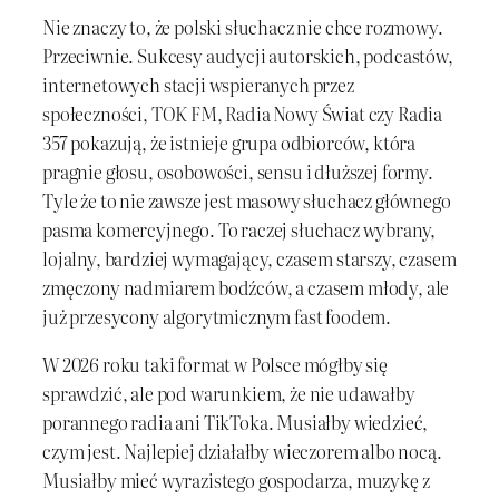
Nie znaczy to, że polski słuchacz nie chce rozmowy.
Przeciwnie. Sukcesy audycji autorskich, podcastów,
internetowych stacji wspieranych przez
społeczności, TOK FM, Radia Nowy Świat czy Radia
357 pokazują, że istnieje grupa odbiorców, która
pragnie głosu, osobowości, sensu i dłuższej formy.
Tyle że to nie zawsze jest masowy słuchacz głównego
pasma komercyjnego. To raczej słuchacz wybrany,
lojalny, bardziej wymagający, czasem starszy, czasem
zmęczony nadmiarem bodźców, a czasem młody, ale
już przesycony algorytmicznym fast foodem.
W 2026 roku taki format w Polsce mógłby się
sprawdzić, ale pod warunkiem, że nie udawałby
porannego radia ani TikToka. Musiałby wiedzieć,
czym jest. Najlepiej działałby wieczorem albo nocą.
Musiałby mieć wyrazistego gospodarza, muzykę z