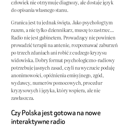
człowiek nie otrzymuje diagnozy, ale dostaje język
do opisania własnego stanu.
Granica jest tu jednak święta. Jako psycholog tym
razem, a nie tylko dziennikarz, muszę to zastrzec…
Radio nie jest gabinetem. Prowadzący nie powinien
prowadzić terapii na antenie, rozpoznawać zaburzeń
po trzech zdaniach ani robić z cudzego kryzysu
widowiska. Dobry format psychologiczno-radiowy
potrzebuje jasnych zasad, czyli na wyczucie podaję
anonimowości, opóźnienia emisyjnego, zgód,
wydawcy, numerów pomocowych, procedur
kryzysowych i języka, który wspiera, ale nie
zawłaszcza.
Czy Polska jest gotowa na nowe
interaktywne radio