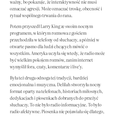
ważny, bo pokazuje, że interaktywność nie musi
oznaczać agresji. Może oznaczać troskę, obecność i
rytuał wspólnego trwania do rana.
Potem przyszedł Larry King ze swoim nocnym
programem, w którym rozmowa z gościem
przechodziła w telefony od słuchaczy, a później w
otwarte pasmo dla ludzi chcących mówić o
wszystkim. Ameryka uczyła się wtedy, że radio może
być wielkim pokojem rozmów, zanim internet
wymyślił fora, czaty, komentarze i live’y.
Była też druga odnoga tej tradycji, bardziej
emocjonalna i muzyczna. Delilah stworzyła nocny
format oparty na telefonach, historiach miłosnych,
dedykacjach i piosenkach dobranych do przeżyć
słuchaczy. To nie było radio informacyjne. To było
radio afektywne. Piosenka nie pojawiała się dlatego,