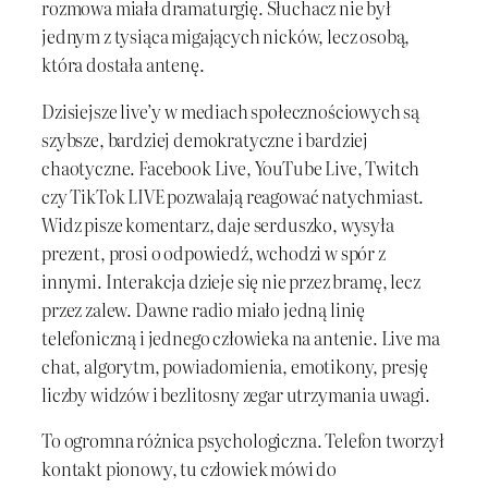
rozmowa miała dramaturgię. Słuchacz nie był
jednym z tysiąca migających nicków, lecz osobą,
która dostała antenę.
Dzisiejsze live’y w mediach społecznościowych są
szybsze, bardziej demokratyczne i bardziej
chaotyczne. Facebook Live, YouTube Live, Twitch
czy TikTok LIVE pozwalają reagować natychmiast.
Widz pisze komentarz, daje serduszko, wysyła
prezent, prosi o odpowiedź, wchodzi w spór z
innymi. Interakcja dzieje się nie przez bramę, lecz
przez zalew. Dawne radio miało jedną linię
telefoniczną i jednego człowieka na antenie. Live ma
chat, algorytm, powiadomienia, emotikony, presję
liczby widzów i bezlitosny zegar utrzymania uwagi.
To ogromna różnica psychologiczna. Telefon tworzył
kontakt pionowy, tu człowiek mówi do