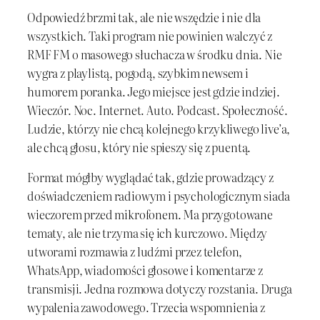
Odpowiedź brzmi tak, ale nie wszędzie i nie dla
wszystkich. Taki program nie powinien walczyć z
RMF FM o masowego słuchacza w środku dnia. Nie
wygra z playlistą, pogodą, szybkim newsem i
humorem poranka. Jego miejsce jest gdzie indziej.
Wieczór. Noc. Internet. Auto. Podcast. Społeczność.
Ludzie, którzy nie chcą kolejnego krzykliwego live’a,
ale chcą głosu, który nie spieszy się z puentą.
Format mógłby wyglądać tak, gdzie prowadzący z
doświadczeniem radiowym i psychologicznym siada
wieczorem przed mikrofonem. Ma przygotowane
tematy, ale nie trzyma się ich kurczowo. Między
utworami rozmawia z ludźmi przez telefon,
WhatsApp, wiadomości głosowe i komentarze z
transmisji. Jedna rozmowa dotyczy rozstania. Druga
wypalenia zawodowego. Trzecia wspomnienia z