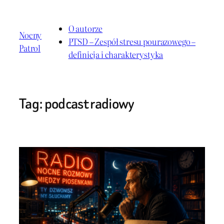
Przejdź
do
O autorze
Nocny
treści
PTSD – Zespół stresu pourazowego –
Patrol
definicja i charakterystyka
Tag:
podcast radiowy