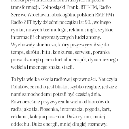
transformacji. Dolnośląski Frank, RTF-FM, Radio
Serc we Wrocławiu, obok ogólnopolskich RMF FM i
Radio ZET były dziećmi początku lat 90., wolnego
rynku, nowych technologii, reklam, jingli, szybkiej
informacji i charyzmatycznych ludzi anteny.
Wychowały słuchacza, który przyzwyczaił się do
tempa, skrótu, hitu, konkursu, serwisu, poranka
prowadzonego przez duet albo zespół, dynamicznego
wejścia i mocnego znaku stacji.
To była wielka szkoła radiowej sprawności. Nauczyła
Polaków, że radio jest blisko, szybko reaguje, jedzie z
nami samochodem i potrafi być częścią dnia.
Równocześnie przyzwyczaiła wielu odbiorców do
radia jako tła. Piosenka, informacja, pogoda, żart,
reklama, kolejna piosenka. Dużo rytmu, mniej
oddechu. Dużo energii, mniej długiej rozmowy.