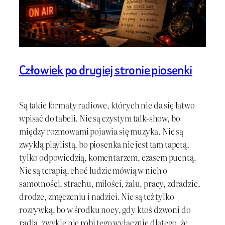
Człowiek po drugiej stronie piosenki
Są takie formaty radiowe, których nie da się łatwo
wpisać do tabeli. Nie są czystym talk-show, bo
między rozmowami pojawia się muzyka. Nie są
zwykłą playlistą, bo piosenka nie jest tam tapetą,
tylko odpowiedzią, komentarzem, czasem puentą.
Nie są terapią, choć ludzie mówią w nich o
samotności, strachu, miłości, żalu, pracy, zdradzie,
drodze, zmęczeniu i nadziei. Nie są też tylko
rozrywką, bo w środku nocy, gdy ktoś dzwoni do
radia, zwykle nie robi tego wyłącznie dlatego, że