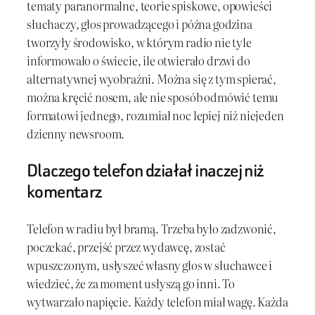
tematy paranormalne, teorie spiskowe, opowieści
słuchaczy, głos prowadzącego i późna godzina
tworzyły środowisko, w którym radio nie tyle
informowało o świecie, ile otwierało drzwi do
alternatywnej wyobraźni. Można się z tym spierać,
można kręcić nosem, ale nie sposób odmówić temu
formatowi jednego, rozumiał noc lepiej niż niejeden
dzienny newsroom.
Dlaczego telefon działał inaczej niż
komentarz
Telefon w radiu był bramą. Trzeba było zadzwonić,
poczekać, przejść przez wydawcę, zostać
wpuszczonym, usłyszeć własny głos w słuchawce i
wiedzieć, że za moment usłyszą go inni. To
wytwarzało napięcie. Każdy telefon miał wagę. Każda