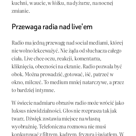
kuchni, w aucie, w łóżku, na dyżurze, na nocnej
zmianie.
Przewaga radia nad live’em
Radio ma jedną przewagę nad social mediami, której
nie wolno lekceważyć. Nie żąda od słuchacza całego
ciała. Live chce oczu, reakcji, komentarza,
kliknięcia, obecności na ekranie. Radio pozwala być
obok. Można prowadzić, gotować, iść, patrzeć w
okno, milczeć. To medium mniej natarczywe, a przez
to bardziej intymne.
W świecie nadmiaru obrazów radio może wrócić jako
luksus niewidzialności. Głos nie rozprasza tak jak
twarz. Dźwięk zostawia miejsce na własną
wyobraźnię. Telefoniczna rozmowa nie musi
konkurować z filtrem, kadrem, fryzurą i światłem. W