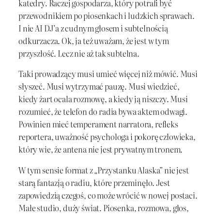
katedry. Raczej gospodarza, który potrafi być
przewodnikiem po piosenkach i ludzkich sprawach.
I nie AI DJ’a z cudnym głosem i subtelnością
odkurzacza. Ok, ja też uważam, że jest w tym
przyszłość. Lecz nie aż tak subtelna.
Taki prowadzący musi umieć więcej niż mówić. Musi
słyszeć. Musi wytrzymać pauzę. Musi wiedzieć,
kiedy żart ocala rozmowę, a kiedy ją niszczy. Musi
rozumieć, że telefon do radia bywa aktem odwagi.
Powinien mieć temperament narratora, refleks
reportera, uważność psychologa i pokorę człowieka,
który wie, że antena nie jest prywatnym tronem.
W tym sensie format z „Przystanku Alaska” nie jest
starą fantazją o radiu, które przeminęło. Jest
zapowiedzią czegoś, co może wrócić w nowej postaci.
Małe studio, duży świat. Piosenka, rozmowa, głos,