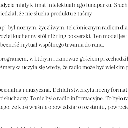
audycje miały klimat intelektualnego lunaparku. Słucha
iedział, że nie słucha produktu z taśmy.
ap” był nocnym, życzliwym, telefonicznym radiem dla 
rdziej kuchenny stół niż ring bokserski. Ten model jes
obecność i rytuał wspólnego trwania do rana.
rogramem, w którym rozmowa z gościem przechodziła w
Ameryka uczyła się wtedy, że radio może być wielkim
mocjonalna i muzyczna. Delilah stworzyła nocny format
słuchaczy. To nie było radio informacyjne. To było ra
atego, że ktoś właśnie opowiedział o rozstaniu, powroci