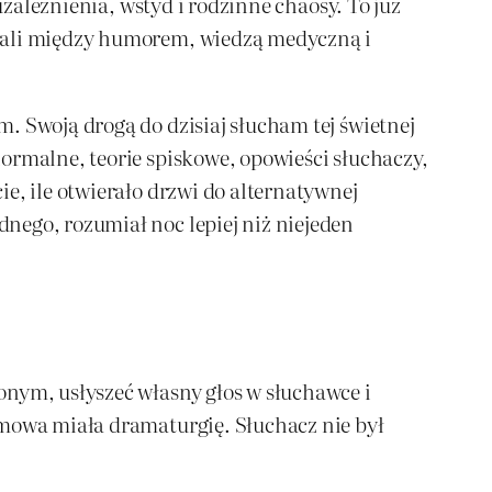
uzależnienia, wstyd i rodzinne chaosy. To już
owali między humorem, wiedzą medyczną i
. Swoją drogą do dzisiaj słucham tej świetnej
ormalne, teorie spiskowe, opowieści słuchaczy,
e, ile otwierało drzwi do alternatywnej
nego, rozumiał noc lepiej niż niejeden
onym, usłyszeć własny głos w słuchawce i
zmowa miała dramaturgię. Słuchacz nie był