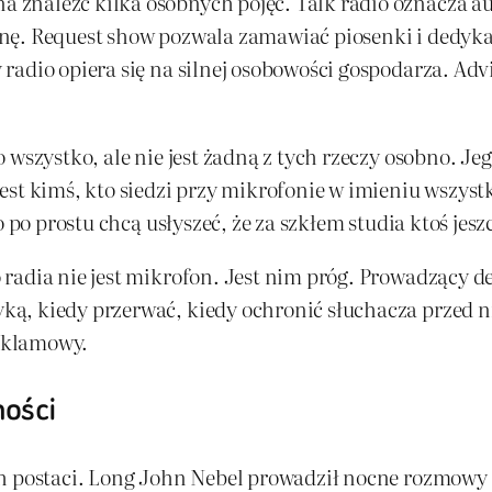
znaleźć kilka osobnych pojęć. Talk radio oznacza au
nę. Request show pozwala zamawiać piosenki i dedyk
radio opiera się na silnej osobowości gospodarza. Ad
wszystko, ale nie jest żadną z tych rzeczy osobno. Jego
st kimś, kto siedzi przy mikrofonie w imieniu wszystk
bo po prostu chcą usłyszeć, że za szkłem studia ktoś j
radia nie jest mikrofon. Jest nim próg. Prowadzący de
ką, kiedy przerwać, kiedy ochronić słuchacza przed 
reklamowy.
ności
ch postaci. Long John Nebel prowadził nocne rozmow