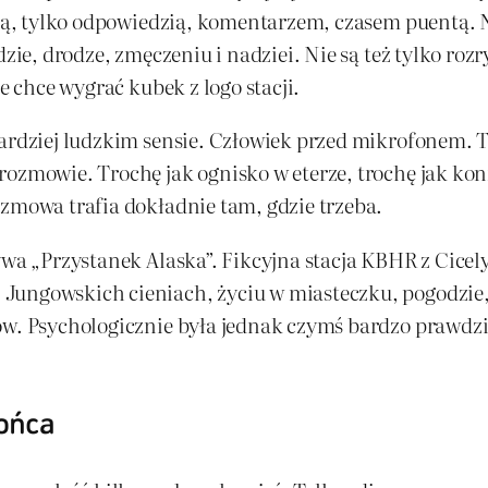
etą, tylko odpowiedzią, komentarzem, czasem puentą. N
dzie, drodze, zmęczeniu i nadziei. Nie są też tylko ro
e chce wygrać kubek z logo stacji.
bardziej ludzkim sensie. Człowiek przed mikrofonem. T
ozmowie. Trochę jak ognisko w eterze, trochę jak konf
ozmowa trafia dokładnie tam, gdzie trzeba.
wa „Przystanek Alaska”. Fikcyjna stacja KBHR z Cicely 
ungowskich cieniach, życiu w miasteczku, pogodzie, ś
tów. Psychologicznie była jednak czymś bardzo prawd
końca