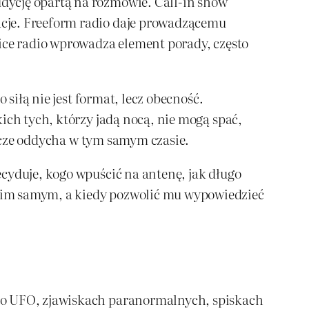
dycję opartą na rozmowie. Call-in show
acje. Freeform radio daje prowadzącemu
vice radio wprowadza element porady, często
 siłą nie jest format, lecz obecność.
ich tych, którzy jadą nocą, nie mogą spać,
eszcze oddycha w tym samym czasie.
cyduje, kogo wpuścić na antenę, jak długo
nim samym, a kiedy pozwolić mu wypowiedzieć
y o UFO, zjawiskach paranormalnych, spiskach