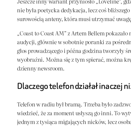
Jeszcze inny wariant przyniosło „Loveline”, gdz
nie była poetycka dedykacja, lecz coś bliższ
surowością anteny, która musi utrzymać uwagę
„Coast to Coast AM” z Artem Bellem pokazało n
audycji, głównie w sobotnie poranki za pośred
głos prowadzącego i późna godzina tworzyły śro
wyobraźni. Można się z tym spierać, można krę
dzienny newsroom.
Dlaczego telefon działał inaczej 
Telefon w radiu był bramą. Trzeba było zadzwo
wiedzieć, że za moment usłyszą go inni. To wy
jednym z tysiąca migających nicków, lecz osobą