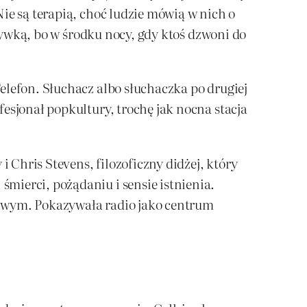
ie są terapią, choć ludzie mówią w nich o
zrywką, bo w środku nocy, gdy ktoś dzwoni do
elefon. Słuchacz albo słuchaczka po drugiej
esjonał popkultury, trochę jak nocna stacja
i Chris Stevens, filozoficzny didżej, który
mierci, pożądaniu i sensie istnienia.
ziwym. Pokazywała radio jako centrum