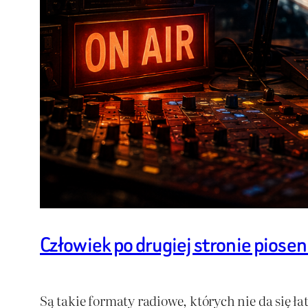
Człowiek po drugiej stronie piosen
Są takie formaty radiowe, których nie da się ł