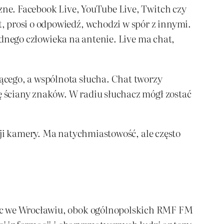
czne. Facebook Live, YouTube Live, Twitch czy
, prosi o odpowiedź, wchodzi w spór z innymi.
jednego człowieka na antenie. Live ma chat,
ącego, a wspólnota słucha. Chat tworzy
ię ściany znaków. W radiu słuchacz mógł zostać
ozji kamery. Ma natychmiastowość, ale często
erc we Wrocławiu, obok ogólnopolskich RMF FM