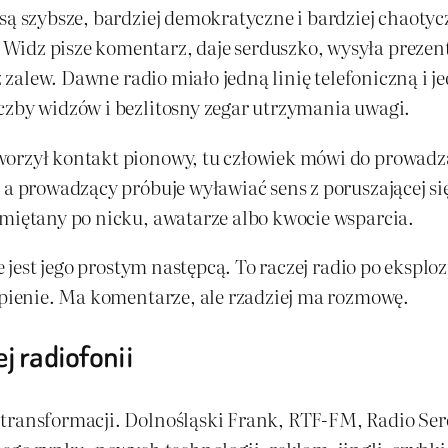
są szybsze, bardziej demokratyczne i bardziej chaoty
idz pisze komentarz, daje serduszko, wysyła prezent
ez zalew. Dawne radio miało jedną linię telefoniczną i 
czby widzów i bezlitosny zegar utrzymania uwagi.
worzył kontakt pionowy, tu człowiek mówi do prowadz
 a prowadzący próbuje wyławiać sens z poruszającej s
amiętany po nicku, awatarze albo kwocie wsparcia.
ie jest jego prostym następcą. To raczej radio po ekspl
kupienie. Ma komentarze, ale rzadziej ma rozmowę.
j radiofonii
m transformacji. Dolnośląski Frank, RTF-FM, Radio S