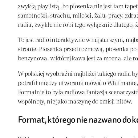
zwykłą playlistą, bo piosenka nie jest tam tap
samotności, strachu, miłości, żalu, pracy, zdra
radia, zwykle nie robi tego wyłącznie dlatego, ż
To jest radio interaktywne w najstarszym, naj
stronie. Piosenka przed rozmową, piosenka po r
benzynowa, w której kawa jest za mocna, ale r
W polskiej wyobraźni najbliżej takiego radia by
potrafił między utworami mówić o Whitmanie, J
Formalnie to była radiowa fantazja scenarzys
wspólnoty, nie jako maszynę do emisji hitów.
Format, którego nie nazwano do 