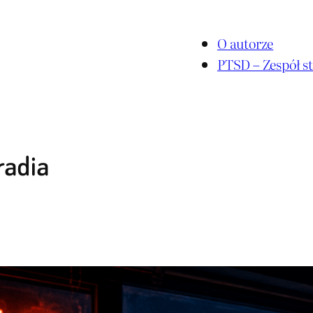
O autorze
PTSD – Zespół st
radia