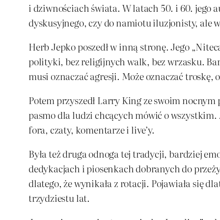
i dziwnościach świata. W latach 50. i 60. jego 
dyskusyjnego, czy do namiotu iluzjonisty, ale w
Herb Jepko poszedł w inną stronę. Jego „Nitec
polityki, bez religijnych walk, bez wrzasku. Ba
musi oznaczać agresji. Może oznaczać troskę, 
Potem przyszedł Larry King ze swoim nocnym p
pasmo dla ludzi chcących mówić o wszystkim. 
fora, czaty, komentarze i live’y.
Była też druga odnoga tej tradycji, bardziej e
dedykacjach i piosenkach dobranych do przeżyć 
dlatego, że wynikała z rotacji. Pojawiała się dl
trzydziestu lat.