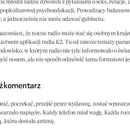
ie młodzi ludzie dzwonili z pytaniami o seks, relacje, 
ego popkulturowej psychoedukacji. Prowadzący balans
, a jednocześnie nie może udawać gabinetu.
atomiast, że nocne radio może stać się osobnym krajem
nictwem aplikacji radia K2. Tu od zawsze tematy paran
dowisko, w którym radio nie tyle informowało o świeci
cić nosem, ale nie sposób odmówić temu formatowi jed
niż komentarz
nić, poczekać, przejść przez wydawcę, zostać wpuszcz
twarzało napięcie. Każdy telefon miał wagę. Każda ro
, która dostała antenę.