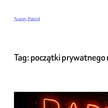
Przejdź
do
Nocny Patrol
treści
Tag:
początki prywatnego 