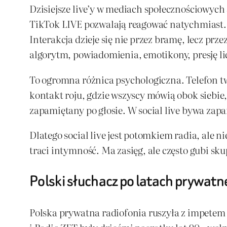
Dzisiejsze live’y w mediach społecznościowych 
TikTok LIVE pozwalają reagować natychmiast. W
Interakcja dzieje się nie przez bramę, lecz prz
algorytm, powiadomienia, emotikony, presję li
To ogromna różnica psychologiczna. Telefon t
kontakt roju, gdzie wszyscy mówią obok siebie,
zapamiętany po głosie. W social live bywa zap
Dlatego social live jest potomkiem radia, ale n
traci intymność. Ma zasięg, ale często gubi s
Polski słuchacz po latach prywatne
Polska prywatna radiofonia ruszyła z impete