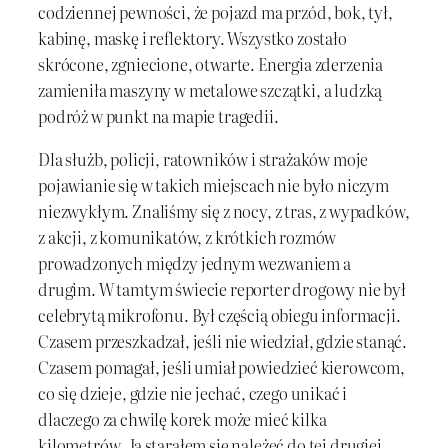
codziennej pewności, że pojazd ma przód, bok, tył,
kabinę, maskę i reflektory. Wszystko zostało
skrócone, zgniecione, otwarte. Energia zderzenia
zamieniła maszyny w metalowe szczątki, a ludzką
podróż w punkt na mapie tragedii.
Dla służb, policji, ratowników i strażaków moje
pojawianie się w takich miejscach nie było niczym
niezwykłym. Znaliśmy się z nocy, z tras, z wypadków,
z akcji, z komunikatów, z krótkich rozmów
prowadzonych między jednym wezwaniem a
drugim. W tamtym świecie reporter drogowy nie był
celebrytą mikrofonu. Był częścią obiegu informacji.
Czasem przeszkadzał, jeśli nie wiedział, gdzie stanąć.
Czasem pomagał, jeśli umiał powiedzieć kierowcom,
co się dzieje, gdzie nie jechać, czego unikać i
dlaczego za chwilę korek może mieć kilka
kilometrów. Ja starałem się należeć do tej drugiej