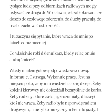
tysiące ludzi przy odbiornikach radiowych mogły
usłyszeć, że droga do Wrocławia jest zablokowana, że
doszło do czołowego zderzenia, że służby pracują, że
trzeba zachować ostrożność.
I tu zaczyna się pytanie, które wraca do mnie po
latach coraz mocniej.
Co właściwie robi dziennikarz, kiedy relacjonuje
cudzą śmierć?
Wtedy miałem gotową odpowiedź zawodową.
Informuje. Ostrzega. Wykonuje pracę. Jest na
miejscu po to, żeby inni wiedzieli, co się dzieje. Żeby
kolejni kierowcy nie dojeżdżali bezmyślnie do korka.
Żeby rodziny, które czekają, zrozumiały, dlaczego
ktoś nie wraca. Żeby radio było naprawdę radiem
drogowym, a nie tylko muzycznym tłem do jazdy. I