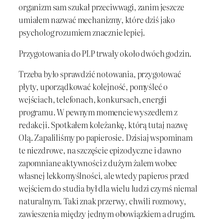
organizm sam szukał przeciwwagi, zanim jeszcze
umiałem nazwać mechanizmy, które dziś jako
psycholog rozumiem znacznie lepiej.
Przygotowania do PLP trwały około dwóch godzin.
Trzeba było sprawdzić notowania, przygotować
płyty, uporządkować kolejność, pomyśleć o
wejściach, telefonach, konkursach, energii
programu. W pewnym momencie wyszedłem z
redakcji. Spotkałem koleżankę, którą tutaj nazwę
Olą. Zapaliliśmy po papierosie. Dzisiaj wspominam
te niezdrowe, na szczęście epizodyczne i dawno
zapomniane aktywności z dużym żalem wobec
własnej lekkomyślności, ale wtedy papieros przed
wejściem do studia był dla wielu ludzi czymś niemal
naturalnym. Taki znak przerwy, chwili rozmowy,
zawieszenia między jednym obowiązkiem a drugim.