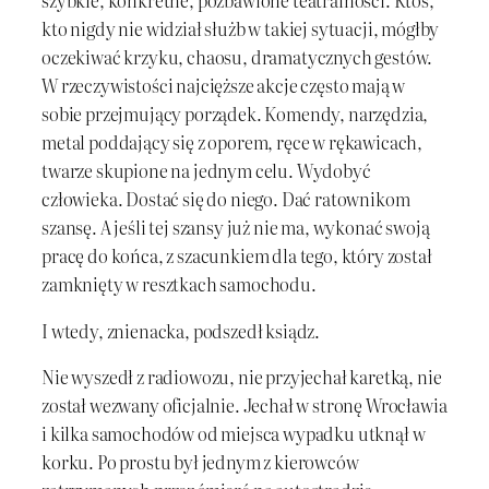
szybkie, konkretne, pozbawione teatralności. Ktoś,
kto nigdy nie widział służb w takiej sytuacji, mógłby
oczekiwać krzyku, chaosu, dramatycznych gestów.
W rzeczywistości najcięższe akcje często mają w
sobie przejmujący porządek. Komendy, narzędzia,
metal poddający się z oporem, ręce w rękawicach,
twarze skupione na jednym celu. Wydobyć
człowieka. Dostać się do niego. Dać ratownikom
szansę. A jeśli tej szansy już nie ma, wykonać swoją
pracę do końca, z szacunkiem dla tego, który został
zamknięty w resztkach samochodu.
I wtedy, znienacka, podszedł ksiądz.
Nie wyszedł z radiowozu, nie przyjechał karetką, nie
został wezwany oficjalnie. Jechał w stronę Wrocławia
i kilka samochodów od miejsca wypadku utknął w
korku. Po prostu był jednym z kierowców