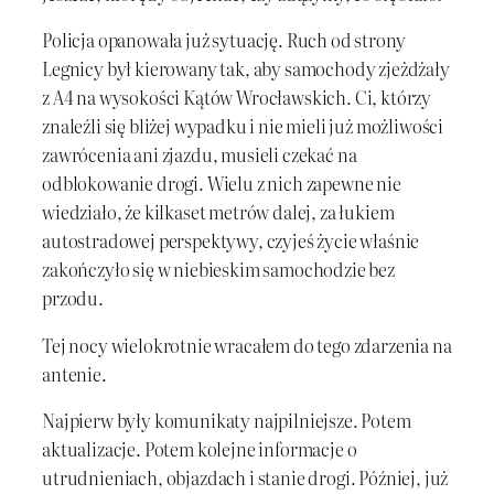
Policja opanowała już sytuację. Ruch od strony
Legnicy był kierowany tak, aby samochody zjeżdżały
z A4 na wysokości Kątów Wrocławskich. Ci, którzy
znaleźli się bliżej wypadku i nie mieli już możliwości
zawrócenia ani zjazdu, musieli czekać na
odblokowanie drogi. Wielu z nich zapewne nie
wiedziało, że kilkaset metrów dalej, za łukiem
autostradowej perspektywy, czyjeś życie właśnie
zakończyło się w niebieskim samochodzie bez
przodu.
Tej nocy wielokrotnie wracałem do tego zdarzenia na
antenie.
Najpierw były komunikaty najpilniejsze. Potem
aktualizacje. Potem kolejne informacje o
utrudnieniach, objazdach i stanie drogi. Później, już