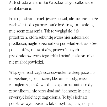
Autostrada w kierunku Wrocławia była całkowicie
zablokowana.
Po mojej stronie ruch jeszcze trwał, ale już czułem, że
za chwilę ta droga przestanie być drogą, a stanie się
miejscem zdarzenia. Tak to wyglądało, jak
przestrzeń, która sekundę wcześniej należała do
prędkości, nagle przechodziła pod władzę strażaków,
policjantów, ratowników, przewróconych
przedmiotów, rozbitego szkła i pytań, na które nikt
nie miał odpowiedzi.
Włączyłem ostrzegawcze oświetlenie. Jeep pozwalał
mi zjechać głębiej niż zwykłe samochody, więc
zsunąłem się możliwie daleko poza pas autostrady,
żeby nikomu nie przeszkadzać i jednocześnie nie
stworzyć kolejnego zagrożenia. To była jedna z
podstawowych zasad w takich sytuacjach, jeśli już