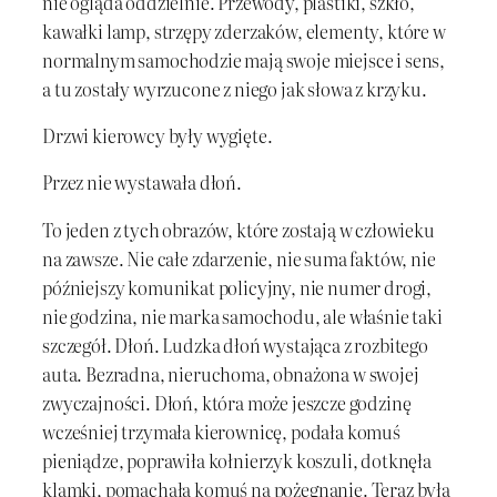
nie ogląda oddzielnie. Przewody, plastiki, szkło,
kawałki lamp, strzępy zderzaków, elementy, które w
normalnym samochodzie mają swoje miejsce i sens,
a tu zostały wyrzucone z niego jak słowa z krzyku.
Drzwi kierowcy były wygięte.
Przez nie wystawała dłoń.
To jeden z tych obrazów, które zostają w człowieku
na zawsze. Nie całe zdarzenie, nie suma faktów, nie
późniejszy komunikat policyjny, nie numer drogi,
nie godzina, nie marka samochodu, ale właśnie taki
szczegół. Dłoń. Ludzka dłoń wystająca z rozbitego
auta. Bezradna, nieruchoma, obnażona w swojej
zwyczajności. Dłoń, która może jeszcze godzinę
wcześniej trzymała kierownicę, podała komuś
pieniądze, poprawiła kołnierzyk koszuli, dotknęła
klamki, pomachała komuś na pożegnanie. Teraz była