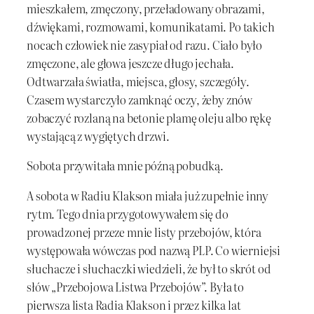
mieszkałem, zmęczony, przeładowany obrazami,
dźwiękami, rozmowami, komunikatami. Po takich
nocach człowiek nie zasypiał od razu. Ciało było
zmęczone, ale głowa jeszcze długo jechała.
Odtwarzała światła, miejsca, głosy, szczegóły.
Czasem wystarczyło zamknąć oczy, żeby znów
zobaczyć rozlaną na betonie plamę oleju albo rękę
wystającą z wygiętych drzwi.
Sobota przywitała mnie późną pobudką.
A sobota w Radiu Klakson miała już zupełnie inny
rytm. Tego dnia przygotowywałem się do
prowadzonej przeze mnie listy przebojów, która
występowała wówczas pod nazwą PLP. Co wierniejsi
słuchacze i słuchaczki wiedzieli, że był to skrót od
słów „Przebojowa Listwa Przebojów”. Była to
pierwsza lista Radia Klakson i przez kilka lat