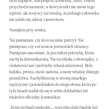
było napięcie, szarpnięcia, komendy, ruch. Potem
przychodzi moment, w którym nikt nie mówi tego
wprost, ale wszyscy już wiedzą, że jednego człowieka
nie udało się zabrać z powrotem.
Stanąłem przy wraku.
Nie pamiętam, czy ktoś na mnie patrzył. Nie
pamiętam, czy coś jeszcze powiedzieli strażacy.
Pamiętam natomiast, że poczułem potrzebę, która
nie była dziennikarska. Nie wynikała z obowiązku, z
ciekawości ani z potrzeby relacji antenowej. Była
ludzka, prosta, może naiwna, a może właśnie dlatego
prawdziwa. Nachyliłem się w stronę zmarłego
mężczyzny i powiedziałem do niego słowa, które po
tylu latach nadal słyszę w sobie dokładniej niż
niejeden oficjalny komunikat.
„Teraz już bądź spokojny… wszystko dalej będzie już