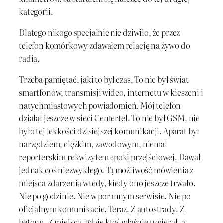
kategorii.
Dlatego nikogo specjalnie nie dziwiło, że przez
telefon komórkowy zdawałem relację na żywo do
radia.
Trzeba pamiętać, jaki to był czas. To nie był świat
smartfonów, transmisji wideo, internetu w kieszeni i
natychmiastowych powiadomień. Mój telefon
działał jeszcze w sieci Centertel. To nie był GSM, nie
było tej lekkości dzisiejszej komunikacji. Aparat był
narzędziem, ciężkim, zawodowym, niemal
reporterskim rekwizytem epoki przejściowej. Dawał
jednak coś niezwykłego. Tą możliwość mówienia z
miejsca zdarzenia wtedy, kiedy ono jeszcze trwało.
Nie po godzinie. Nie w porannym serwisie. Nie po
oficjalnym komunikacie. Teraz. Z autostrady. Z
betonu. Z miejsca, gdzie ktoś właśnie umierał, a