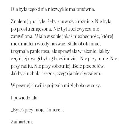
Ola była tego dnia niezwykle małomówna.
Znałem ją na tyle, żeby zauważyć różnicę. Nie była
po prostu zmęczona. Nie była też zwyczajnie
zamyślona. Miała w sobie jakąś nieobecność, której
nie umiałem wtedy nazwać. Stała obok mnie,
trzymała papierosa, ale sprawiała wrażenie, jakby
część jej uwagi była gdzieś indziej. Nie przy mnie. Nie
przy radiu. Nie przy sobotniej liście przebojów.
Jakby słuchała czegoś, czego ja nie słyszałem.
W pewnej chwili spojrzała mi głęboko w oczy.
I powiedziała:
„Byłeś przy mojej śmierci”.
Zamarłem.