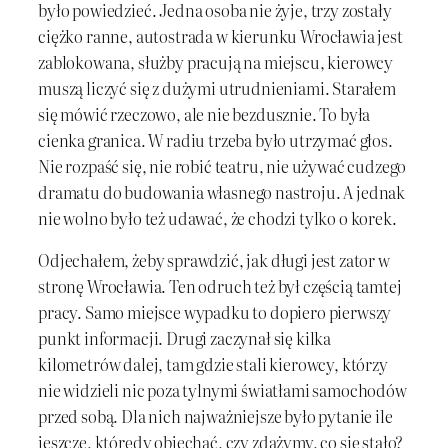
było powiedzieć. Jedna osoba nie żyje, trzy zostały
ciężko ranne, autostrada w kierunku Wrocławia jest
zablokowana, służby pracują na miejscu, kierowcy
muszą liczyć się z dużymi utrudnieniami. Starałem
się mówić rzeczowo, ale nie bezdusznie. To była
cienka granica. W radiu trzeba było utrzymać głos.
Nie rozpaść się, nie robić teatru, nie używać cudzego
dramatu do budowania własnego nastroju. A jednak
nie wolno było też udawać, że chodzi tylko o korek.
Odjechałem, żeby sprawdzić, jak długi jest zator w
stronę Wrocławia. Ten odruch też był częścią tamtej
pracy. Samo miejsce wypadku to dopiero pierwszy
punkt informacji. Drugi zaczynał się kilka
kilometrów dalej, tam gdzie stali kierowcy, którzy
nie widzieli nic poza tylnymi światłami samochodów
przed sobą. Dla nich najważniejsze było pytanie ile
jeszcze, którędy objechać, czy zdążymy, co się stało?