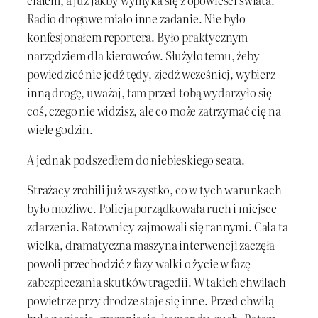
ciałem, a już jakby wymyka się z opowieści świata.
Radio drogowe miało inne zadanie. Nie było
konfesjonałem reportera. Było praktycznym
narzędziem dla kierowców. Służyło temu, żeby
powiedzieć nie jedź tędy, zjedź wcześniej, wybierz
inną drogę, uważaj, tam przed tobą wydarzyło się
coś, czego nie widzisz, ale co może zatrzymać cię na
wiele godzin.
A jednak podszedłem do niebieskiego seata.
Strażacy zrobili już wszystko, co w tych warunkach
było możliwe. Policja porządkowała ruch i miejsce
zdarzenia. Ratownicy zajmowali się rannymi. Cała ta
wielka, dramatyczna maszyna interwencji zaczęła
powoli przechodzić z fazy walki o życie w fazę
zabezpieczania skutków tragedii. W takich chwilach
powietrze przy drodze staje się inne. Przed chwilą