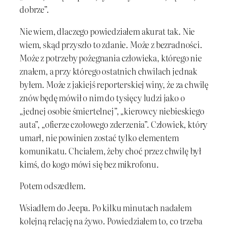
dobrze”.
Nie wiem, dlaczego powiedziałem akurat tak. Nie
wiem, skąd przyszło to zdanie. Może z bezradności.
Może z potrzeby pożegnania człowieka, którego nie
znałem, a przy którego ostatnich chwilach jednak
byłem. Może z jakiejś reporterskiej winy, że za chwilę
znów będę mówił o nim do tysięcy ludzi jako o
„jednej osobie śmiertelnej”, „kierowcy niebieskiego
auta”, „ofierze czołowego zderzenia”. Człowiek, który
umarł, nie powinien zostać tylko elementem
komunikatu. Chciałem, żeby choć przez chwilę był
kimś, do kogo mówi się bez mikrofonu.
Potem odszedłem.
Wsiadłem do Jeepa. Po kilku minutach nadałem
kolejną relację na żywo. Powiedziałem to, co trzeba