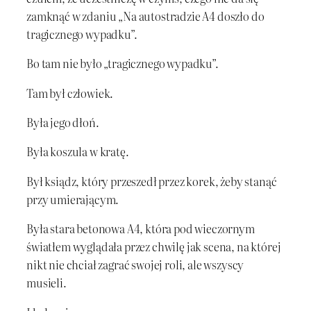
zamknąć w zdaniu „Na autostradzie A4 doszło do
tragicznego wypadku”.
Bo tam nie było „tragicznego wypadku”.
Tam był człowiek.
Była jego dłoń.
Była koszula w kratę.
Był ksiądz, który przeszedł przez korek, żeby stanąć
przy umierającym.
Była stara betonowa A4, która pod wieczornym
światłem wyglądała przez chwilę jak scena, na której
nikt nie chciał zagrać swojej roli, ale wszyscy
musieli.