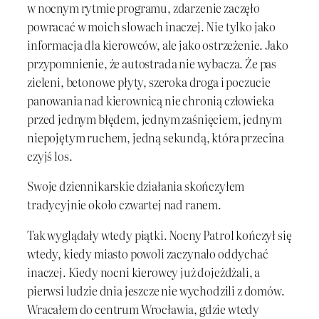
w nocnym rytmie programu, zdarzenie zaczęło
powracać w moich słowach inaczej. Nie tylko jako
informacja dla kierowców, ale jako ostrzeżenie. Jako
przypomnienie, że autostrada nie wybacza. Że pas
zieleni, betonowe płyty, szeroka droga i poczucie
panowania nad kierownicą nie chronią człowieka
przed jednym błędem, jednym zaśnięciem, jednym
niepojętym ruchem, jedną sekundą, która przecina
czyjś los.
Swoje dziennikarskie działania skończyłem
tradycyjnie około czwartej nad ranem.
Tak wyglądały wtedy piątki. Nocny Patrol kończył się
wtedy, kiedy miasto powoli zaczynało oddychać
inaczej. Kiedy nocni kierowcy już dojeżdżali, a
pierwsi ludzie dnia jeszcze nie wychodzili z domów.
Wracałem do centrum Wrocławia, gdzie wtedy