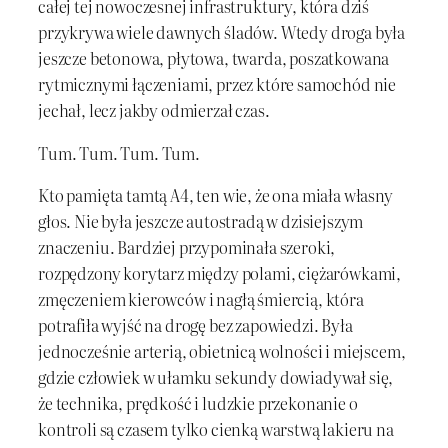
całej tej nowoczesnej infrastruktury, która dziś
przykrywa wiele dawnych śladów. Wtedy droga była
jeszcze betonowa, płytowa, twarda, poszatkowana
rytmicznymi łączeniami, przez które samochód nie
jechał, lecz jakby odmierzał czas.
Tum. Tum. Tum. Tum.
Kto pamięta tamtą A4, ten wie, że ona miała własny
głos. Nie była jeszcze autostradą w dzisiejszym
znaczeniu. Bardziej przypominała szeroki,
rozpędzony korytarz między polami, ciężarówkami,
zmęczeniem kierowców i nagłą śmiercią, która
potrafiła wyjść na drogę bez zapowiedzi. Była
jednocześnie arterią, obietnicą wolności i miejscem,
gdzie człowiek w ułamku sekundy dowiadywał się,
że technika, prędkość i ludzkie przekonanie o
kontroli są czasem tylko cienką warstwą lakieru na