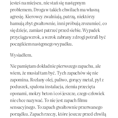
jesteś na miejscu, nie stań się następnym
problemem. Droga w takich chwilach ma własną
agresję. Kierowcy zwalniają, patrzą, niektórzy
hamują zbyt gwałtownie, inni próbują zrozumieć, co
się dzieje, zamiast patrzeć przed siebie. Wypadek
przyciąga wzrok, a wzrok zabrany z drogi potrafi być
początkiem następnego wypadku.
Wysiadłem.
Nie pamiętam dokładnie pierwszego zapachu, ale
wiem, że musiał tam być. Tych zapachów się nie
zapomina. Rozlany olej, paliwo, gorący metal, pył z
poduszek, spalona instalacja, ziemia przecięta
oponami, mokry beton i coś jeszcze, czego człowiek
nie chce nazywać. To nie jest zapach filmu
sensacyjnego. To zapach gwałtownie przerwanego
porządku. Zapach rzeczy, które jeszcze przed chwilą