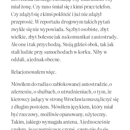
miał żonę. Czy rano śmiał się z kimś przez telefon.
Czy zdążył się z kimś pokłócić i już nie zdążył
przeprosić. W reportażu drogowym takich pytań
zwykle się nie wypowiada. Są zbyt osobiste, zbyt
wielkie, zbyt bolesne jak na komunikat z autostrady.
Ale one i tak przychodzą. Stoją gdzieś obok, tak jak
stali ludzie przy samochodach w korku. Niby w
oddali, a jednak obecne.
Relacjonowałem więc.
Mówiłem do radia o zablokowanej autostradzie, o
zderzeniu, o służbach, o utrudnieniach, o tym, że
kierowcy jadący w stronę Wrocławia muszą liczyć się
z długim postojem. Mówiłem językiem, który miał
być rzeczowy, możliwie opanowany, użyteczny.
Takim, jakiego wymagała antena. A jednocześnie
czułem, że uczestniczę w czymś, czego nie da się