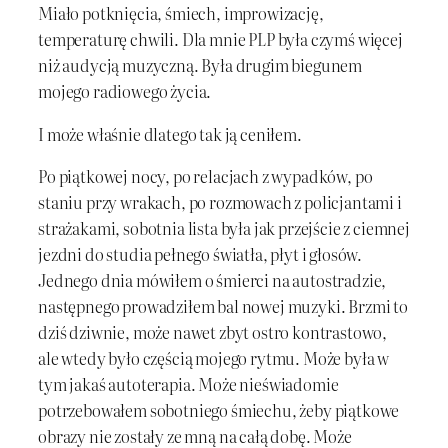
Miało potknięcia, śmiech, improwizację,
temperaturę chwili. Dla mnie PLP była czymś więcej
niż audycją muzyczną. Była drugim biegunem
mojego radiowego życia.
I może właśnie dlatego tak ją ceniłem.
Po piątkowej nocy, po relacjach z wypadków, po
staniu przy wrakach, po rozmowach z policjantami i
strażakami, sobotnia lista była jak przejście z ciemnej
jezdni do studia pełnego światła, płyt i głosów.
Jednego dnia mówiłem o śmierci na autostradzie,
następnego prowadziłem bal nowej muzyki. Brzmi to
dziś dziwnie, może nawet zbyt ostro kontrastowo,
ale wtedy było częścią mojego rytmu. Może była w
tym jakaś autoterapia. Może nieświadomie
potrzebowałem sobotniego śmiechu, żeby piątkowe
obrazy nie zostały ze mną na całą dobę. Może