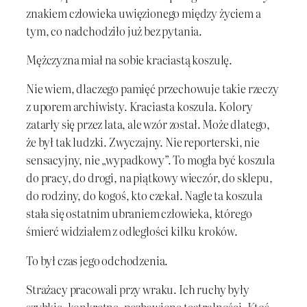
znakiem człowieka uwięzionego między życiem a
tym, co nadchodziło już bez pytania.
Mężczyzna miał na sobie kraciastą koszulę.
Nie wiem, dlaczego pamięć przechowuje takie rzeczy
z uporem archiwisty. Kraciasta koszula. Kolory
zatarły się przez lata, ale wzór został. Może dlatego,
że był tak ludzki. Zwyczajny. Nie reporterski, nie
sensacyjny, nie „wypadkowy”. To mogła być koszula
do pracy, do drogi, na piątkowy wieczór, do sklepu,
do rodziny, do kogoś, kto czekał. Nagle ta koszula
stała się ostatnim ubraniem człowieka, którego
śmierć widziałem z odległości kilku kroków.
To był czas jego odchodzenia.
Strażacy pracowali przy wraku. Ich ruchy były