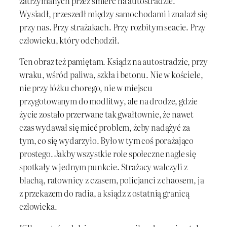
zatrzymanych przez śmierć na autostradzie.
Wysiadł, przeszedł między samochodami i znalazł się
przy nas. Przy strażakach. Przy rozbitym seacie. Przy
człowieku, który odchodził.
Ten obraz też pamiętam. Ksiądz na autostradzie, przy
wraku, wśród paliwa, szkła i betonu. Nie w kościele,
nie przy łóżku chorego, nie w miejscu
przygotowanym do modlitwy, ale na drodze, gdzie
życie zostało przerwane tak gwałtownie, że nawet
czas wydawał się mieć problem, żeby nadążyć za
tym, co się wydarzyło. Było w tym coś porażająco
prostego. Jakby wszystkie role społeczne nagle się
spotkały w jednym punkcie. Strażacy walczyli z
blachą, ratownicy z czasem, policjanci z chaosem, ja
z przekazem do radia, a ksiądz z ostatnią granicą
człowieka.