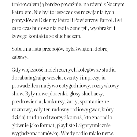
traktowałem ją bardzo poważnie, na równi z Nocnym
Patrolem. Nie był to jeszcze czas rozwijania tych
pomysłów w Dzienny Patrol i Powietrzny Patrol. Był
za to czas budowania radia z energii, wyobraźni i
żywego kontaktu ze słuchaczem.
Sobotnia lista przebojów była świętem dobrej
zabawy.
Gdy większość moich zacnych kolegów ze studia
dorabiała grając wesela, eventy i imprezy, ja
prowadziłem na żywo cotygodniowy, rozrywkowy
show. Były nowe piosenki, głosy słuchaczy,
pozdrowienia, konkursy, żarty, spontaniczne
rozmowy, cały ten radosny radiowy gwar, który
dzisiaj trudno odtworzyć komuś, kto zna radio
głównie jako format, playlistę i algorytmicznie
wygładzoną ramówkę. Wtedy radio miało nerw.