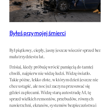
Byłeś przy mojej śmierci
Był piątkowy, ciepły, jasny jeszcze wieczór sprzed bez
mała trzydziestu lat.
Dzisiaj, kiedy próbuję wrócić pamięcią do tamtej
chwili, najpierw nie widzę ludzi. Widzę światło.
Takie późne, lekko złote, w którym dzień jeszcze nie
chce ustąpić, ale noc już zaczyna przesuwać się
gdzieś za plecami. Widzę starą autostradę A4, tę
sprzed wielkich remontów, przebudów, równych
nawierzchni, ekranów, systemów bezpieczeństwa i