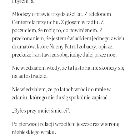
I byłem ja.
Młodszy o prawie trzydzieści lat. Z telefonem
Centertela przy uchu. Z głosem w radiu. Z
poczuciem, że robię to, co powinienem. Z
przekonaniem, że jestem świadkiem jednego z wielu
dramatów, które Nocny Patrol zobaczy, opisze,
przekaże i zostawi za sobą, jadąc dalej przez noc.
Nie wiedziałem wtedy, że ta historia nie skończy się
na autostradzie.
Nie wiedziałem, że po latach wróci do mnie w
zdaniu, którego nie da się spokojnie zapisać.
„Byłeś przy mojej śmierci”.
Po pierwszej relacji wróciłem jeszcze raz w stronę
niebieskiego wraku.