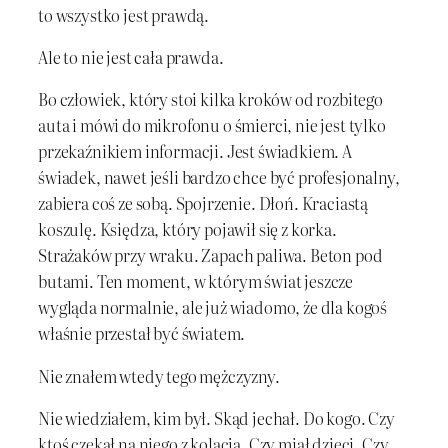
to wszystko jest prawdą.
Ale to nie jest cała prawda.
Bo człowiek, który stoi kilka kroków od rozbitego
auta i mówi do mikrofonu o śmierci, nie jest tylko
przekaźnikiem informacji. Jest świadkiem. A
świadek, nawet jeśli bardzo chce być profesjonalny,
zabiera coś ze sobą. Spojrzenie. Dłoń. Kraciastą
koszulę. Księdza, który pojawił się z korka.
Strażaków przy wraku. Zapach paliwa. Beton pod
butami. Ten moment, w którym świat jeszcze
wygląda normalnie, ale już wiadomo, że dla kogoś
właśnie przestał być światem.
Nie znałem wtedy tego mężczyzny.
Nie wiedziałem, kim był. Skąd jechał. Do kogo. Czy
ktoś czekał na niego z kolacją. Czy miał dzieci. Czy