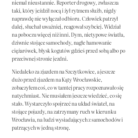
niemal nieustannie. Reporter drogowy, zwłaszcza
taki, który jeździł nocą i żył rytmem służb, nigdy
naprawdę nie wyłączał odbioru. Człowiek patrzył
dalej, słuchał uważniej, reagował szybciej. Widział
na poboczu więcej niż inni. Dym, nietypowe światła,
dziwnie stojące samochody, nagłe hamowanie
ciężarówek, błysk kogutów gdzieś przed sobą albo po
przeciwnej stronie jezdni.
Niedaleko za zjazdem na Szczytkowice, a jeszcze
dużo przed zjazdem na Kąty Wrocławskie,
zobaczyłem coś, co w tamtej pracy rozpoznawało się
natychmiast. Nie musiałem jeszcze wiedzieć, co się
stało. Wystarczyło spojrzeć na układ świateł, na
stojące pojazdy, na zatrzymany ruch w kierunku
Wrocławia, na ludzi wysiadających z samochodów i
patrzących w jedną stronę.