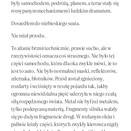
były samochodem, podróżą, planem, a teraz stały się
rozsypanym mechanizmem i ludzkim dramatem.
Doszedłem do niebieskiego seata.
Nie miał przodu.
To zdanie brzmi technicznie, prawie sucho, ale w
rzeczywistości oznacza coś strasznego. Nie było tej
części samochodu, która dla oka zwykle mówi, że to
jest to auto. Nie było normalnej maski, reflektorów,
zderzaka, błotników. Przód został zgnieciony,
rozdarty i wciśnięty w resztę pojazdu tak, jakby
ogromna niewidzialna pięść uderzyła w niego z całą
siłą rozpędzonego świata. Metal nie był już metalem,
tylko poskręcaną materią. Fragmenty silnika walały
się po dużym fragmencie drogi. W rozlanym oleju i
paliwie leżały części, których zwykły kierowca nigdy