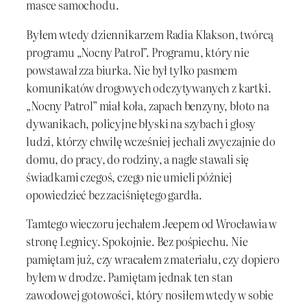
masce samochodu.
Byłem wtedy dziennikarzem Radia Klakson, twórcą
programu „Nocny Patrol”. Programu, który nie
powstawał zza biurka. Nie był tylko pasmem
komunikatów drogowych odczytywanych z kartki.
„Nocny Patrol” miał koła, zapach benzyny, błoto na
dywanikach, policyjne błyski na szybach i głosy
ludzi, którzy chwilę wcześniej jechali zwyczajnie do
domu, do pracy, do rodziny, a nagle stawali się
świadkami czegoś, czego nie umieli później
opowiedzieć bez zaciśniętego gardła.
Tamtego wieczoru jechałem Jeepem od Wrocławia w
stronę Legnicy. Spokojnie. Bez pośpiechu. Nie
pamiętam już, czy wracałem z materiału, czy dopiero
byłem w drodze. Pamiętam jednak ten stan
zawodowej gotowości, który nosiłem wtedy w sobie