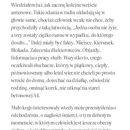
Wiedziałem już, jak zacznę kolejne wejście
antenowe. Takie zdania w radiu układają się w
głowie same, chociaż człowiek wcale nie chce, żeby
przychodziły z taką łatwością. „Jedna osoba nie żyje,
a trzy zostały ciężko ranne w wypadku, do którego
doszło…” Dalej miały być fakty. Miejsce. Kierunek.
Blokada. Zalecenia dla kierowców. Objazdy.
Informacja o pracy służb. Wszystko to, czego
oczekiwali słuchacze, którzy w piątkowy, ciepły,
późnowiosenny albo letni wieczór chcieli po prostu
wrócić do domu, dojechać na działkę, odwiedzić
rodzinę, ominąć korek, nie utknąć na starej
betonowej A4.
Mało kogo interesowały wtedy moje przemyślenia o
odchodzeniu, o nagłości śmierci, o tym dziwnym
momencie, w którym człowiek jest jeszcze obecny