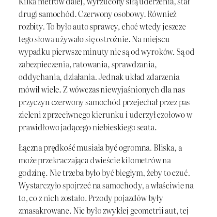
Kilka metrów dalej, wyrzucony siłą uderzenia, stał
drugi samochód. Czerwony osobowy. Również
rozbity. To było auto sprawcy, choć wtedy jeszcze
tego słowa używało się ostrożnie. Na miejscu
wypadku pierwsze minuty nie są od wyroków. Są od
zabezpieczenia, ratowania, sprawdzania,
oddychania, działania. Jednak układ zdarzenia
mówił wiele. Z wówczas niewyjaśnionych dla nas
przyczyn czerwony samochód przejechał przez pas
zieleni z przeciwnego kierunku i uderzył czołowo w
prawidłowo jadącego niebieskiego seata.
Łączna prędkość musiała być ogromna. Bliska, a
może przekraczająca dwieście kilometrów na
godzinę. Nie trzeba było być biegłym, żeby to czuć.
Wystarczyło spojrzeć na samochody, a właściwie na
to, co z nich zostało. Przody pojazdów były
zmasakrowane. Nie było zwykłej geometrii aut, tej