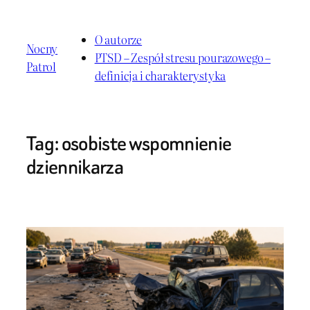
Przejdź
do
O autorze
Nocny
treści
PTSD – Zespół stresu pourazowego –
Patrol
definicja i charakterystyka
Tag:
osobiste wspomnienie
dziennikarza