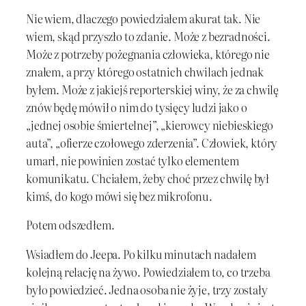
Nie wiem, dlaczego powiedziałem akurat tak. Nie
wiem, skąd przyszło to zdanie. Może z bezradności.
Może z potrzeby pożegnania człowieka, którego nie
znałem, a przy którego ostatnich chwilach jednak
byłem. Może z jakiejś reporterskiej winy, że za chwilę
znów będę mówił o nim do tysięcy ludzi jako o
„jednej osobie śmiertelnej”, „kierowcy niebieskiego
auta”, „ofierze czołowego zderzenia”. Człowiek, który
umarł, nie powinien zostać tylko elementem
komunikatu. Chciałem, żeby choć przez chwilę był
kimś, do kogo mówi się bez mikrofonu.
Potem odszedłem.
Wsiadłem do Jeepa. Po kilku minutach nadałem
kolejną relację na żywo. Powiedziałem to, co trzeba
było powiedzieć. Jedna osoba nie żyje, trzy zostały