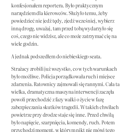
konfesjonałem reportera. Było praktycznym
narzędziem dla kierowców. Służyło temu, żeby
powiedzieć nie jedź tędy, zjedź wcześniej, wybierz
inną drogę, uważaj, tam przed tobą wydarzyło się
coś, czego nie widzisz, ale co może zatrzymać cię na
wiele godzin.
A jednak podszedłem do niebieskiego seata.
Strażacy zrobili już wszystko, co w tych warunkach
było możliwe. Policja porządkowała ruch i miejsce
zdarzenia. Ratownicy zajmowali się rannymi. Cała ta
wielka, dramatyczna maszyna interwencji zaczęła
powoli przechodzić z fazy walki o życie w fazę
zabezpieczania skutków tragedii. W takich chwilach
powietrze przy drodze staje się inne. Przed chwilą
było napięcie, szarpnięcia, komendy, ruch. Potem
przychodzi moment, w którym nikt nie mówi tego