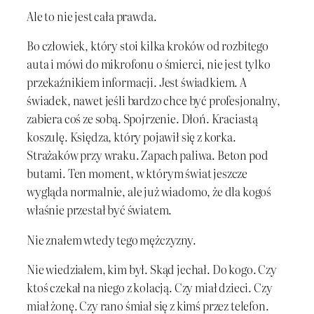
Ale to nie jest cała prawda.
Bo człowiek, który stoi kilka kroków od rozbitego
auta i mówi do mikrofonu o śmierci, nie jest tylko
przekaźnikiem informacji. Jest świadkiem. A
świadek, nawet jeśli bardzo chce być profesjonalny,
zabiera coś ze sobą. Spojrzenie. Dłoń. Kraciastą
koszulę. Księdza, który pojawił się z korka.
Strażaków przy wraku. Zapach paliwa. Beton pod
butami. Ten moment, w którym świat jeszcze
wygląda normalnie, ale już wiadomo, że dla kogoś
właśnie przestał być światem.
Nie znałem wtedy tego mężczyzny.
Nie wiedziałem, kim był. Skąd jechał. Do kogo. Czy
ktoś czekał na niego z kolacją. Czy miał dzieci. Czy
miał żonę. Czy rano śmiał się z kimś przez telefon.