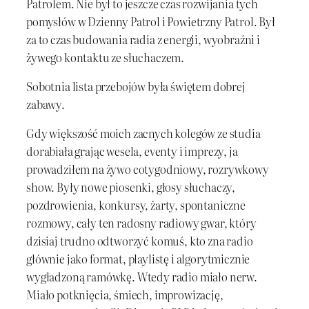
Patrolem. Nie był to jeszcze czas rozwijania tych
pomysłów w Dzienny Patrol i Powietrzny Patrol. Był
za to czas budowania radia z energii, wyobraźni i
żywego kontaktu ze słuchaczem.
Sobotnia lista przebojów była świętem dobrej
zabawy.
Gdy większość moich zacnych kolegów ze studia
dorabiała grając wesela, eventy i imprezy, ja
prowadziłem na żywo cotygodniowy, rozrywkowy
show. Były nowe piosenki, głosy słuchaczy,
pozdrowienia, konkursy, żarty, spontaniczne
rozmowy, cały ten radosny radiowy gwar, który
dzisiaj trudno odtworzyć komuś, kto zna radio
głównie jako format, playlistę i algorytmicznie
wygładzoną ramówkę. Wtedy radio miało nerw.
Miało potknięcia, śmiech, improwizację,