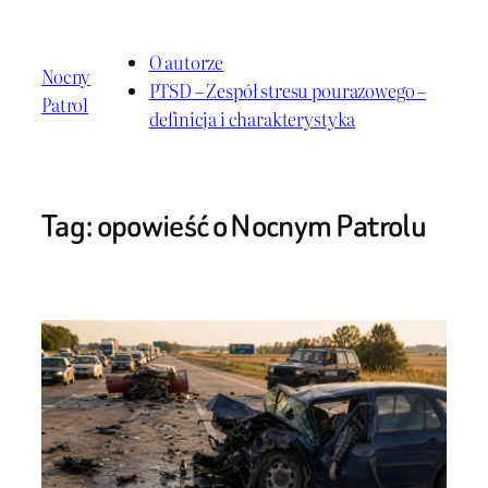
Przejdź
do
O autorze
Nocny
treści
PTSD – Zespół stresu pourazowego –
Patrol
definicja i charakterystyka
Tag:
opowieść o Nocnym Patrolu