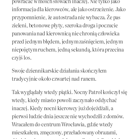
powracać w moich słowach inaczej. Nie tylko jako
informacja dla kierowców, ale jako ostrzeżenie. Jako
przypomnienie, że autostrada nie wybacza. Że pas
zieleni, betonowe płyty, szeroka droga i poczucie
panowania nad kierownicą nie chronią człowieka
przed jednym błędem, jednym zaśnięciem, jednym
niepojętym ruchem, jedną sekundą, która przecina
czyjś los.
Swoje dziennikarskie działania skończyłem
tradycyjnie około czwartej nad ranem.
Tak wyglądały wtedy piątki. Nocny Patrol kończył się
wtedy, kiedy miasto powoli zaczynało oddychać
inaczej. Kiedy nocni kierowcy już dojeżdżali, a
pierwsi ludzie dnia jeszcze nie wychodzili z domów.
Wracałem do centrum Wrocławia, gdzie wtedy
mieszkałem, zmęczony, przeładowany obrazami,