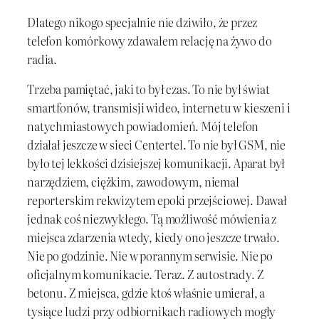
Dlatego nikogo specjalnie nie dziwiło, że przez
telefon komórkowy zdawałem relację na żywo do
radia.
Trzeba pamiętać, jaki to był czas. To nie był świat
smartfonów, transmisji wideo, internetu w kieszeni i
natychmiastowych powiadomień. Mój telefon
działał jeszcze w sieci Centertel. To nie był GSM, nie
było tej lekkości dzisiejszej komunikacji. Aparat był
narzędziem, ciężkim, zawodowym, niemal
reporterskim rekwizytem epoki przejściowej. Dawał
jednak coś niezwykłego. Tą możliwość mówienia z
miejsca zdarzenia wtedy, kiedy ono jeszcze trwało.
Nie po godzinie. Nie w porannym serwisie. Nie po
oficjalnym komunikacie. Teraz. Z autostrady. Z
betonu. Z miejsca, gdzie ktoś właśnie umierał, a
tysiące ludzi przy odbiornikach radiowych mogły