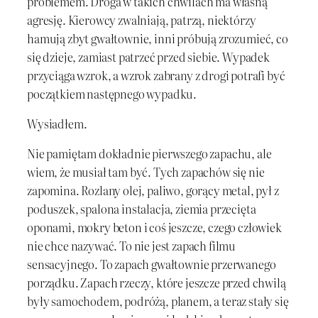
problemem. Droga w takich chwilach ma własną
agresję. Kierowcy zwalniają, patrzą, niektórzy
hamują zbyt gwałtownie, inni próbują zrozumieć, co
się dzieje, zamiast patrzeć przed siebie. Wypadek
przyciąga wzrok, a wzrok zabrany z drogi potrafi być
początkiem następnego wypadku.
Wysiadłem.
Nie pamiętam dokładnie pierwszego zapachu, ale
wiem, że musiał tam być. Tych zapachów się nie
zapomina. Rozlany olej, paliwo, gorący metal, pył z
poduszek, spalona instalacja, ziemia przecięta
oponami, mokry beton i coś jeszcze, czego człowiek
nie chce nazywać. To nie jest zapach filmu
sensacyjnego. To zapach gwałtownie przerwanego
porządku. Zapach rzeczy, które jeszcze przed chwilą
były samochodem, podróżą, planem, a teraz stały się