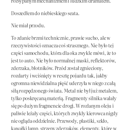
rozsypanym mechanizmem i ludzkim dramatem.
Doszedłem do niebieskiego seata.
Nie miał przodu.
To zdanie brzmi technicznie, prawie sucho, ale w
rzeczywistości oznacza coś strasznego. Nie było tej
części samochodu, która dla oka zwykle mówi, że to
jest to auto. Nie było normalnej maski, reflektorów,
zderzaka, błotników. Przód został zgnieciony,
rozdarty i wciśnięty w resztę pojazdu tak, jakby
ogromna niewidzialna pięść uderzyła w niego z całą
siłą rozpędzonego świata. Metal nie był już metalem,
tylko poskręcaną materią. Fragmenty silnika walały
się po dużym fragmencie drogi. W rozlanym oleju i
paliwie leżały części, których zwykły kierowca nigdy
nie ogląda oddzielnie. Przewody, plastiki, szkło,
kawałki lamp, strzępy zderzaków, elementy, które w