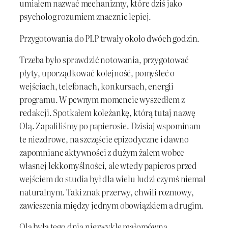
umiałem nazwać mechanizmy, które dziś jako
psycholog rozumiem znacznie lepiej.
Przygotowania do PLP trwały około dwóch godzin.
Trzeba było sprawdzić notowania, przygotować
płyty, uporządkować kolejność, pomyśleć o
wejściach, telefonach, konkursach, energii
programu. W pewnym momencie wyszedłem z
redakcji. Spotkałem koleżankę, którą tutaj nazwę
Olą. Zapaliliśmy po papierosie. Dzisiaj wspominam
te niezdrowe, na szczęście epizodyczne i dawno
zapomniane aktywności z dużym żalem wobec
własnej lekkomyślności, ale wtedy papieros przed
wejściem do studia był dla wielu ludzi czymś niemal
naturalnym. Taki znak przerwy, chwili rozmowy,
zawieszenia między jednym obowiązkiem a drugim.
Ola była tego dnia niezwykle małomówna.