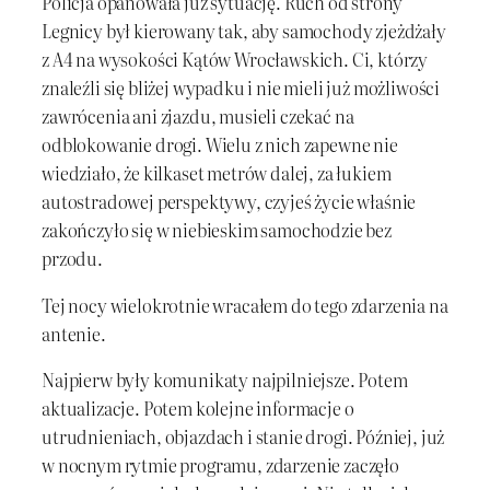
Policja opanowała już sytuację. Ruch od strony
Legnicy był kierowany tak, aby samochody zjeżdżały
z A4 na wysokości Kątów Wrocławskich. Ci, którzy
znaleźli się bliżej wypadku i nie mieli już możliwości
zawrócenia ani zjazdu, musieli czekać na
odblokowanie drogi. Wielu z nich zapewne nie
wiedziało, że kilkaset metrów dalej, za łukiem
autostradowej perspektywy, czyjeś życie właśnie
zakończyło się w niebieskim samochodzie bez
przodu.
Tej nocy wielokrotnie wracałem do tego zdarzenia na
antenie.
Najpierw były komunikaty najpilniejsze. Potem
aktualizacje. Potem kolejne informacje o
utrudnieniach, objazdach i stanie drogi. Później, już
w nocnym rytmie programu, zdarzenie zaczęło