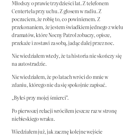
Młodszy o prawie trzydzieści lat. Z telefonem
Centertela przy uchu. Z głosem w radiu. Z
poczuciem, że robię to, co powinienem. Z
przekonaniem, że jestem świadkiem jednego z wielu
dramatów, które Nocny Patrol zobaczy, opisze,
przekaże i zostawi za sobą, jadąc dalej przez noc.
Nie wiedziałem wtedy, że ta historia nie skończy się
na autostradzie.
Nie wiedziałem, że po latach wróci do mnie w
zdaniu, którego nie da się spokojnie zapisać.
„Byłeś przy mojej śmierci”.
Po pierwszej relacji wróciłem jeszcze raz w stronę
niebieskiego wraku.
Wiedziałem już, jak zacznę kolejne wejście