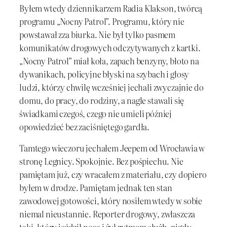
Byłem wtedy dziennikarzem Radia Klakson, twórcą
programu „Nocny Patrol”. Programu, który nie
powstawał zza biurka. Nie był tylko pasmem
komunikatów drogowych odczytywanych z kartki.
„Nocny Patrol” miał koła, zapach benzyny, błoto na
dywanikach, policyjne błyski na szybach i głosy
ludzi, którzy chwilę wcześniej jechali zwyczajnie do
domu, do pracy, do rodziny, a nagle stawali się
świadkami czegoś, czego nie umieli później
opowiedzieć bez zaciśniętego gardła.
Tamtego wieczoru jechałem Jeepem od Wrocławia w
stronę Legnicy. Spokojnie. Bez pośpiechu. Nie
pamiętam już, czy wracałem z materiału, czy dopiero
byłem w drodze. Pamiętam jednak ten stan
zawodowej gotowości, który nosiłem wtedy w sobie
niemal nieustannie. Reporter drogowy, zwłaszcza