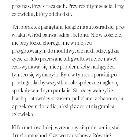
przy nas. Przy strażakach. Przy rozbitym seacie. Przy
człowieku, który odchodził.
Ten obraz też pamiętam. Ksiądz na autostradzie, przy
wraku, wśród paliwa, szkła i betonu. Nie w kościele,
nie przy łóżku chorego, nie w miejscu
przygotowanym do modlitwy, ale na drodze, gdzie
życie zostało przerwane tak gwałtownie, że nawet
czas wydawał się mieć problem, żeby nadążyć za
tym, co się wydarzyło. Było w tym coś porażająco
prostego. Jakby wszystkie role społeczne nagle się
spotkały w jednym punkcie. Strażacy walczyli z
blachą, ratownicy z czasem, policjanci z chaosem, ja
z przekazem do radia, a ksiądz z ostatnią granicą
człowieka.
Kilka metrów dalej, wyrzucony siłą uderzenia, stał
drugi samochód. Czerwony osobowy. Również