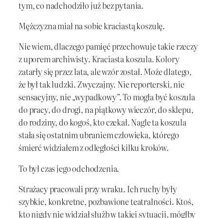
tym, co nadchodziło już bez pytania.
Mężczyzna miał na sobie kraciastą koszulę.
Nie wiem, dlaczego pamięć przechowuje takie rzeczy
z uporem archiwisty. Kraciasta koszula. Kolory
zatarły się przez lata, ale wzór został. Może dlatego,
że był tak ludzki. Zwyczajny. Nie reporterski, nie
sensacyjny, nie „wypadkowy”. To mogła być koszula
do pracy, do drogi, na piątkowy wieczór, do sklepu,
do rodziny, do kogoś, kto czekał. Nagle ta koszula
stała się ostatnim ubraniem człowieka, którego
śmierć widziałem z odległości kilku kroków.
To był czas jego odchodzenia.
Strażacy pracowali przy wraku. Ich ruchy były
szybkie, konkretne, pozbawione teatralności. Ktoś,
kto nigdy nie widział służb w takiej sytuacji, mógłby