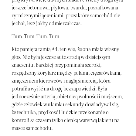
jeszcze betonowa, płytowa, twarda, poszatkowana
rytmicznymi łączeniami, przez które samochód nie
jechał, lecz jakby odmierzał czas.
Tum. Tum. Tum. Tum.
Kto pamięta tamtą A4, ten wie, że ona miała własny
głos. Nie była jeszcze autostradą w dzisiejszym
znaczeniu. Bardziej przypominała szeroki,
rozpędzony korytarz między polami, ciężarówkami,
zmęczeniem kierowców i nagłą śmiercią, która
potrafiła wyjść na drogę bez zapowiedzi. Była
jednocześnie arterią, obietnicą wolności i miejscem,
gdzie człowiek w ułamku sekundy dowiadywał się,
że technika, prędkość i ludzkie przekonanie o
kontroli są czasem tylko cienką warstwą lakieru na
masce samochodu.