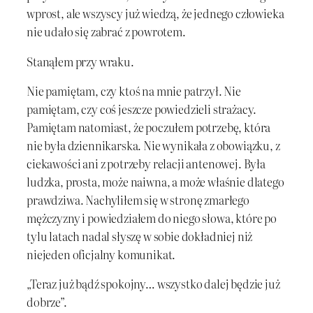
wprost, ale wszyscy już wiedzą, że jednego człowieka
nie udało się zabrać z powrotem.
Stanąłem przy wraku.
Nie pamiętam, czy ktoś na mnie patrzył. Nie
pamiętam, czy coś jeszcze powiedzieli strażacy.
Pamiętam natomiast, że poczułem potrzebę, która
nie była dziennikarska. Nie wynikała z obowiązku, z
ciekawości ani z potrzeby relacji antenowej. Była
ludzka, prosta, może naiwna, a może właśnie dlatego
prawdziwa. Nachyliłem się w stronę zmarłego
mężczyzny i powiedziałem do niego słowa, które po
tylu latach nadal słyszę w sobie dokładniej niż
niejeden oficjalny komunikat.
„Teraz już bądź spokojny… wszystko dalej będzie już
dobrze”.