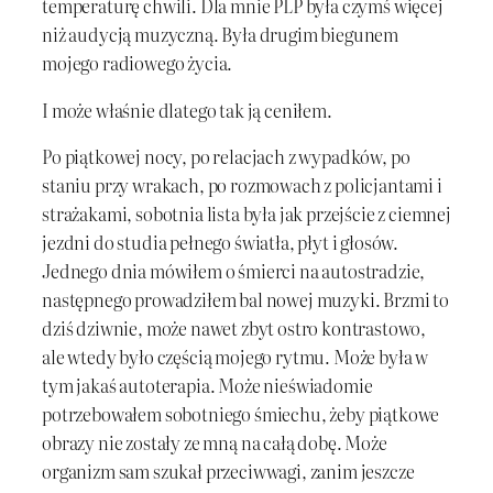
temperaturę chwili. Dla mnie PLP była czymś więcej
niż audycją muzyczną. Była drugim biegunem
mojego radiowego życia.
I może właśnie dlatego tak ją ceniłem.
Po piątkowej nocy, po relacjach z wypadków, po
staniu przy wrakach, po rozmowach z policjantami i
strażakami, sobotnia lista była jak przejście z ciemnej
jezdni do studia pełnego światła, płyt i głosów.
Jednego dnia mówiłem o śmierci na autostradzie,
następnego prowadziłem bal nowej muzyki. Brzmi to
dziś dziwnie, może nawet zbyt ostro kontrastowo,
ale wtedy było częścią mojego rytmu. Może była w
tym jakaś autoterapia. Może nieświadomie
potrzebowałem sobotniego śmiechu, żeby piątkowe
obrazy nie zostały ze mną na całą dobę. Może
organizm sam szukał przeciwwagi, zanim jeszcze