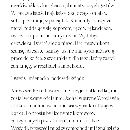
oczekiwać krzyku, chaosu, dramatycznych gestów.
W rzeczywistości najcięższe akcje często mają w
sobie przejmujący porządek. Komendy, narzędzia,
metal poddający się z oporem, ręce w rękawicach,
twarze skupione na jednym celu. Wydobyć
człowieka. Dostać się do niego. Dać ratownikom
szansę. A jeśli tej szansy już nie ma, wykonać swoją
pracę do końca, z szacunkiem dla tego, który został
zamknięty w resztkach samochodu.
I wtedy, znienacka, podszedł ksiądz.
Nie wyszedł z radiowozu, nie przyjechał karetką, nie
został wezwany oficjalnie. Jechał w stronę Wrocławia
i kilka samochodów od miejsca wypadku utknął w
korku. Po prostu był jednym z kierowców
zatrzymanych przez śmierć na autostradzie.
Wysiadł, przeszedł między samochodami i znalazł się