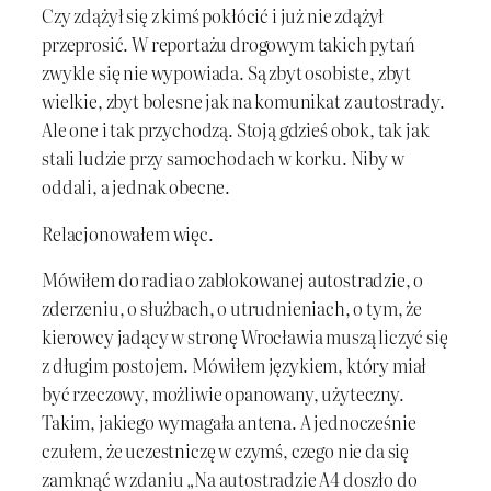
Czy zdążył się z kimś pokłócić i już nie zdążył
przeprosić. W reportażu drogowym takich pytań
zwykle się nie wypowiada. Są zbyt osobiste, zbyt
wielkie, zbyt bolesne jak na komunikat z autostrady.
Ale one i tak przychodzą. Stoją gdzieś obok, tak jak
stali ludzie przy samochodach w korku. Niby w
oddali, a jednak obecne.
Relacjonowałem więc.
Mówiłem do radia o zablokowanej autostradzie, o
zderzeniu, o służbach, o utrudnieniach, o tym, że
kierowcy jadący w stronę Wrocławia muszą liczyć się
z długim postojem. Mówiłem językiem, który miał
być rzeczowy, możliwie opanowany, użyteczny.
Takim, jakiego wymagała antena. A jednocześnie
czułem, że uczestniczę w czymś, czego nie da się
zamknąć w zdaniu „Na autostradzie A4 doszło do