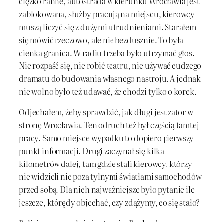
ciężko ranne, autostrada w kierunku Wrocławia jest
zablokowana, służby pracują na miejscu, kierowcy
muszą liczyć się z dużymi utrudnieniami. Starałem
się mówić rzeczowo, ale nie bezdusznie. To była
cienka granica. W radiu trzeba było utrzymać głos.
Nie rozpaść się, nie robić teatru, nie używać cudzego
dramatu do budowania własnego nastroju. A jednak
nie wolno było też udawać, że chodzi tylko o korek.
Odjechałem, żeby sprawdzić, jak długi jest zator w
stronę Wrocławia. Ten odruch też był częścią tamtej
pracy. Samo miejsce wypadku to dopiero pierwszy
punkt informacji. Drugi zaczynał się kilka
kilometrów dalej, tam gdzie stali kierowcy, którzy
nie widzieli nic poza tylnymi światłami samochodów
przed sobą. Dla nich najważniejsze było pytanie ile
jeszcze, którędy objechać, czy zdążymy, co się stało?