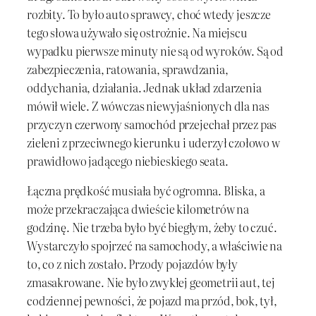
rozbity. To było auto sprawcy, choć wtedy jeszcze
tego słowa używało się ostrożnie. Na miejscu
wypadku pierwsze minuty nie są od wyroków. Są od
zabezpieczenia, ratowania, sprawdzania,
oddychania, działania. Jednak układ zdarzenia
mówił wiele. Z wówczas niewyjaśnionych dla nas
przyczyn czerwony samochód przejechał przez pas
zieleni z przeciwnego kierunku i uderzył czołowo w
prawidłowo jadącego niebieskiego seata.
Łączna prędkość musiała być ogromna. Bliska, a
może przekraczająca dwieście kilometrów na
godzinę. Nie trzeba było być biegłym, żeby to czuć.
Wystarczyło spojrzeć na samochody, a właściwie na
to, co z nich zostało. Przody pojazdów były
zmasakrowane. Nie było zwykłej geometrii aut, tej
codziennej pewności, że pojazd ma przód, bok, tył,