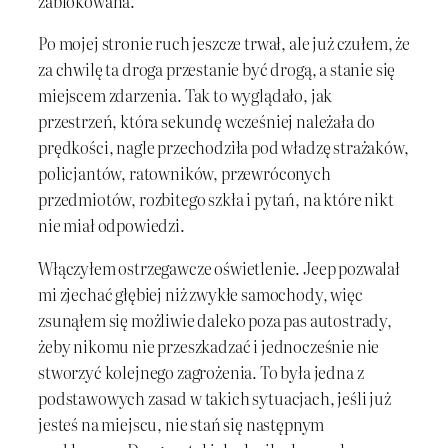
zablokowana.
Po mojej stronie ruch jeszcze trwał, ale już czułem, że
za chwilę ta droga przestanie być drogą, a stanie się
miejscem zdarzenia. Tak to wyglądało, jak
przestrzeń, która sekundę wcześniej należała do
prędkości, nagle przechodziła pod władzę strażaków,
policjantów, ratowników, przewróconych
przedmiotów, rozbitego szkła i pytań, na które nikt
nie miał odpowiedzi.
Włączyłem ostrzegawcze oświetlenie. Jeep pozwalał
mi zjechać głębiej niż zwykłe samochody, więc
zsunąłem się możliwie daleko poza pas autostrady,
żeby nikomu nie przeszkadzać i jednocześnie nie
stworzyć kolejnego zagrożenia. To była jedna z
podstawowych zasad w takich sytuacjach, jeśli już
jesteś na miejscu, nie stań się następnym