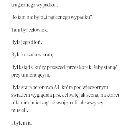
tragicznego wypadku”.
Bo tam nie było „tragicznego wypadku”.
Tam był człowiek.
Była jego dłoń.
Była koszula w kratę.
Był ksiądz, który przeszedł przez korek, żeby stanąć
przy umierającym.
Była stara betonowa A4, która pod wieczornym
światłem wyglądała przez chwilę jak scena, na której
nikt nie chciał zagrać swojej roli, ale wszyscy
musieli.
I byłem ja.