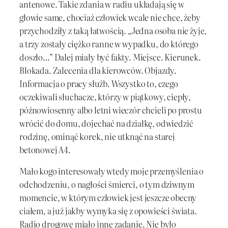
antenowe. Takie zdania w radiu układają się w
głowie same, chociaż człowiek wcale nie chce, żeby
przychodziły z taką łatwością. „Jedna osoba nie żyje,
a trzy zostały ciężko ranne w wypadku, do którego
doszło…” Dalej miały być fakty. Miejsce. Kierunek.
Blokada. Zalecenia dla kierowców. Objazdy.
Informacja o pracy służb. Wszystko to, czego
oczekiwali słuchacze, którzy w piątkowy, ciepły,
późnowiosenny albo letni wieczór chcieli po prostu
wrócić do domu, dojechać na działkę, odwiedzić
rodzinę, ominąć korek, nie utknąć na starej
betonowej A4.
Mało kogo interesowały wtedy moje przemyślenia o
odchodzeniu, o nagłości śmierci, o tym dziwnym
momencie, w którym człowiek jest jeszcze obecny
ciałem, a już jakby wymyka się z opowieści świata.
Radio drogowe miało inne zadanie. Nie było