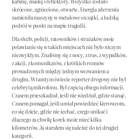
kabinę, maskę i reflektory. Wszystko zostało
skrócone, zgniecione, otwarte. Energia zderzenia
zamieniła maszyny w metalowe szczątki, a ludzką
podróż w punkt na mapie tragedii.
Dla służb, policji, ratowników i strażaków moje
pojawianie się w takich miejscach nie było niczym
niezwykłym. Znaliśmy się z nocy, z tras, z wypadków,
z akcji, z komunikatów, z krótkich rozmów
prowadzonych między jednym wezwaniem a
drugim. W tamtym świecie reporter drogowy nie był
celebrytą mikrofonu. Był częścią obiegu informacji.
Czasem przeszkadzał, jeśli nie wiedział, gdzie stanąć.
Czasem pomagał, jeśli umiał powiedzieć kierowcom,
co się dzieje, gdzie nie jechać, czego unikać i
dlaczego za chwilę korek może mieć kilka
kilometrów. Ja starałem się należeć do tej drugiej
kategorii.