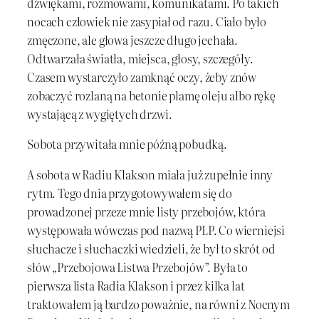
dźwiękami, rozmowami, komunikatami. Po takich
nocach człowiek nie zasypiał od razu. Ciało było
zmęczone, ale głowa jeszcze długo jechała.
Odtwarzała światła, miejsca, głosy, szczegóły.
Czasem wystarczyło zamknąć oczy, żeby znów
zobaczyć rozlaną na betonie plamę oleju albo rękę
wystającą z wygiętych drzwi.
Sobota przywitała mnie późną pobudką.
A sobota w Radiu Klakson miała już zupełnie inny
rytm. Tego dnia przygotowywałem się do
prowadzonej przeze mnie listy przebojów, która
występowała wówczas pod nazwą PLP. Co wierniejsi
słuchacze i słuchaczki wiedzieli, że był to skrót od
słów „Przebojowa Listwa Przebojów”. Była to
pierwsza lista Radia Klakson i przez kilka lat
traktowałem ją bardzo poważnie, na równi z Nocnym