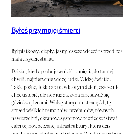
Byłeś przy mojej śmierci
Był piątkowy, ciepły, jasny jeszcze wieczór sprzed bez
mała trzydziestu lat.
Dzisiaj, kiedy próbuję wrócić pamięcią do tamtej
chwili, najpierw nie widzę ludzi. Widzę światło.
Takie późne, lekko złote, w którym dzień jeszcze nie
chce ustąpić, ale noc już zaczyna przesuwać się
gdzieś za plecami. Widzę starą autostradę A4, tę
sprzed wielkich remontów, przebudów, równych
nawierzchni, ekranów, systemów bezpieczeństwa i
całej tej nowoczesnej infrastruktury, która dziś
przykrywa wiele dawnych śladów. Wtedy droga była