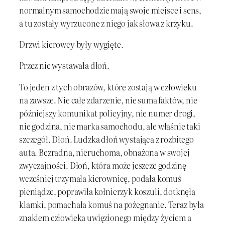
normalnym samochodzie mają swoje miejsce i sens,
a tu zostały wyrzucone z niego jak słowa z krzyku.
Drzwi kierowcy były wygięte.
Przez nie wystawała dłoń.
To jeden z tych obrazów, które zostają w człowieku
na zawsze. Nie całe zdarzenie, nie suma faktów, nie
późniejszy komunikat policyjny, nie numer drogi,
nie godzina, nie marka samochodu, ale właśnie taki
szczegół. Dłoń. Ludzka dłoń wystająca z rozbitego
auta. Bezradna, nieruchoma, obnażona w swojej
zwyczajności. Dłoń, która może jeszcze godzinę
wcześniej trzymała kierownicę, podała komuś
pieniądze, poprawiła kołnierzyk koszuli, dotknęła
klamki, pomachała komuś na pożegnanie. Teraz była
znakiem człowieka uwięzionego między życiem a