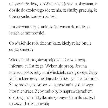
usłyszeć, że droga do Wrocławia jest zablokowana, że
doszło do czołowego zderzenia, że służby pracują, że
trzeba zachować ostrożność.
I tu zaczyna się pytanie, które wraca do mnie po
latach coraz mocniej.
Co właściwie robi dziennikarz, kiedy relacjonuje
cudzą śmierć?
Wtedy miałem gotową odpowiedź zawodową.
Informuje. Ostrzega. Wykonuje pracę. Jest na
miejscu po to, żeby inni wiedzieli, co się dzieje. Żeby
kolejni kierowcy nie dojeżdżali bezmyślnie do korka.
Żeby rodziny, które czekają, zrozumiały, dlaczego
ktoś nie wraca. Żeby radio było naprawdę radiem
drogowym, a nie tylko muzycznym tłem do jazdy. I
to wszystko jest prawdą.