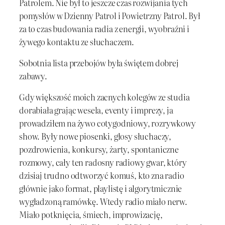
Patrolem. Nie był to jeszcze czas rozwijania tych
pomysłów w Dzienny Patrol i Powietrzny Patrol. Był
za to czas budowania radia z energii, wyobraźni i
żywego kontaktu ze słuchaczem.
Sobotnia lista przebojów była świętem dobrej
zabawy.
Gdy większość moich zacnych kolegów ze studia
dorabiała grając wesela, eventy i imprezy, ja
prowadziłem na żywo cotygodniowy, rozrywkowy
show. Były nowe piosenki, głosy słuchaczy,
pozdrowienia, konkursy, żarty, spontaniczne
rozmowy, cały ten radosny radiowy gwar, który
dzisiaj trudno odtworzyć komuś, kto zna radio
głównie jako format, playlistę i algorytmicznie
wygładzoną ramówkę. Wtedy radio miało nerw.
Miało potknięcia, śmiech, improwizację,