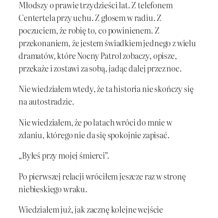
Młodszy o prawie trzydzieści lat. Z telefonem
Centertela przy uchu. Z głosem w radiu. Z
poczuciem, że robię to, co powinienem. Z
przekonaniem, że jestem świadkiem jednego z wielu
dramatów, które Nocny Patrol zobaczy, opisze,
przekaże i zostawi za sobą, jadąc dalej przez noc.
Nie wiedziałem wtedy, że ta historia nie skończy się
na autostradzie.
Nie wiedziałem, że po latach wróci do mnie w
zdaniu, którego nie da się spokojnie zapisać.
„Byłeś przy mojej śmierci”.
Po pierwszej relacji wróciłem jeszcze raz w stronę
niebieskiego wraku.
Wiedziałem już, jak zacznę kolejne wejście