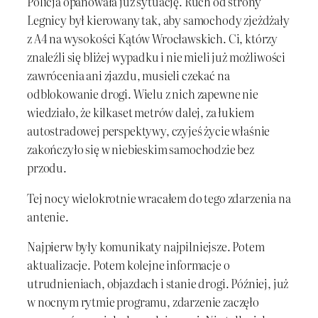
Policja opanowała już sytuację. Ruch od strony
Legnicy był kierowany tak, aby samochody zjeżdżały
z A4 na wysokości Kątów Wrocławskich. Ci, którzy
znaleźli się bliżej wypadku i nie mieli już możliwości
zawrócenia ani zjazdu, musieli czekać na
odblokowanie drogi. Wielu z nich zapewne nie
wiedziało, że kilkaset metrów dalej, za łukiem
autostradowej perspektywy, czyjeś życie właśnie
zakończyło się w niebieskim samochodzie bez
przodu.
Tej nocy wielokrotnie wracałem do tego zdarzenia na
antenie.
Najpierw były komunikaty najpilniejsze. Potem
aktualizacje. Potem kolejne informacje o
utrudnieniach, objazdach i stanie drogi. Później, już
w nocnym rytmie programu, zdarzenie zaczęło