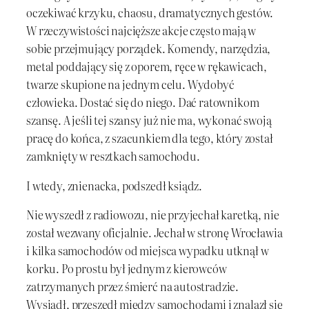
oczekiwać krzyku, chaosu, dramatycznych gestów.
W rzeczywistości najcięższe akcje często mają w
sobie przejmujący porządek. Komendy, narzędzia,
metal poddający się z oporem, ręce w rękawicach,
twarze skupione na jednym celu. Wydobyć
człowieka. Dostać się do niego. Dać ratownikom
szansę. A jeśli tej szansy już nie ma, wykonać swoją
pracę do końca, z szacunkiem dla tego, który został
zamknięty w resztkach samochodu.
I wtedy, znienacka, podszedł ksiądz.
Nie wyszedł z radiowozu, nie przyjechał karetką, nie
został wezwany oficjalnie. Jechał w stronę Wrocławia
i kilka samochodów od miejsca wypadku utknął w
korku. Po prostu był jednym z kierowców
zatrzymanych przez śmierć na autostradzie.
Wysiadł, przeszedł między samochodami i znalazł się