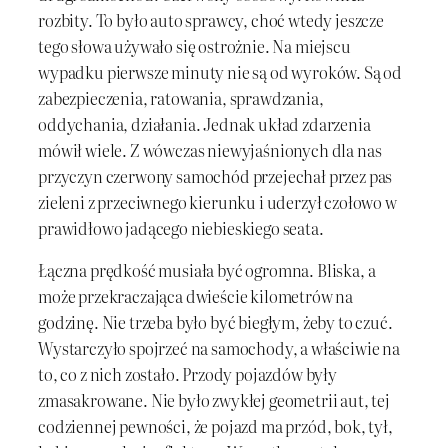
rozbity. To było auto sprawcy, choć wtedy jeszcze
tego słowa używało się ostrożnie. Na miejscu
wypadku pierwsze minuty nie są od wyroków. Są od
zabezpieczenia, ratowania, sprawdzania,
oddychania, działania. Jednak układ zdarzenia
mówił wiele. Z wówczas niewyjaśnionych dla nas
przyczyn czerwony samochód przejechał przez pas
zieleni z przeciwnego kierunku i uderzył czołowo w
prawidłowo jadącego niebieskiego seata.
Łączna prędkość musiała być ogromna. Bliska, a
może przekraczająca dwieście kilometrów na
godzinę. Nie trzeba było być biegłym, żeby to czuć.
Wystarczyło spojrzeć na samochody, a właściwie na
to, co z nich zostało. Przody pojazdów były
zmasakrowane. Nie było zwykłej geometrii aut, tej
codziennej pewności, że pojazd ma przód, bok, tył,