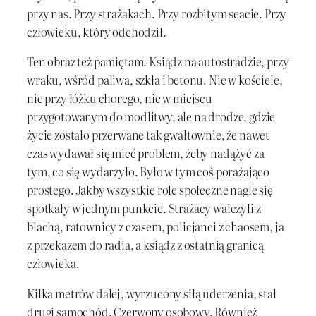
przy nas. Przy strażakach. Przy rozbitym seacie. Przy
człowieku, który odchodził.
Ten obraz też pamiętam. Ksiądz na autostradzie, przy
wraku, wśród paliwa, szkła i betonu. Nie w kościele,
nie przy łóżku chorego, nie w miejscu
przygotowanym do modlitwy, ale na drodze, gdzie
życie zostało przerwane tak gwałtownie, że nawet
czas wydawał się mieć problem, żeby nadążyć za
tym, co się wydarzyło. Było w tym coś porażająco
prostego. Jakby wszystkie role społeczne nagle się
spotkały w jednym punkcie. Strażacy walczyli z
blachą, ratownicy z czasem, policjanci z chaosem, ja
z przekazem do radia, a ksiądz z ostatnią granicą
człowieka.
Kilka metrów dalej, wyrzucony siłą uderzenia, stał
drugi samochód. Czerwony osobowy. Również