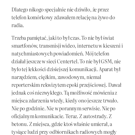
Dlatego nikogo specjalnie nie dziwiło, że przez
telefon komórkowy zdawałem relację na żywo do
radia.
Trzeba pamiętać, jaki to był czas. To nie był świat
smartfonów, transmisji wideo, internetu w kieszeni i
natychmiastowych powiadomień. Mój telefon
działał jeszcze w sieci Centertel. To nie był GSM, nie
było tej lekkości dzisiejszej komunikacji. Aparat był
narzędziem, ciężkim, zawodowym, niemal
reporterskim rekwizytem epoki przejściowej. Dawał
jednak coś niezwykłego. Tą możliwość mówienia z
miejsca zdarzenia wtedy, kiedy ono jeszcze trwało.
Nie po godzinie. Nie w porannym serwisie. Nie po
oficjalnym komunikacie. Teraz. Z autostrady. Z
betonu. Z miejsca, gdzie ktoś właśnie umierał, a
tysiące ludzi przy odbiornikach radiowych mogły