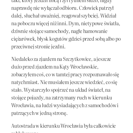
taki, który jeździł nocą i żył rytmem służb, nigdy
naprawdę nie wyłączał odbioru. Człowiek patrzył
dalej, słuchał uważniej, reagował szybciej. Widział
na poboczu więcej niż inni. Dym, nietypowe światła,
dziwnie stojące samochody, nagłe hamowanie
ciężarówek, błysk kogutów gdzieś przed sobą albo po
przeciwnej stronie jezdni.
Niedaleko za zjazdem na Szczytkowice, a jeszcze
dużo przed zjazdem na Kąty Wrocławskie,
zobaczyłem coś, co w tamtej pracy rozpoznawało się
natychmiast. Nie musiałem jeszcze wiedzieć, co się
stało. Wystarczyło spojrzeć na układ świateł, na
stojące pojazdy, na zatrzymany ruch w kierunku
Wrocławia, na ludzi wysiadających z samochodów i
patrzących w jedną stronę.
Autostrada w kierunku Wrocławia była całkowicie