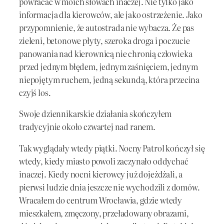
powracać w moich słowach inaczej. Nie tylko jako
informacja dla kierowców, ale jako ostrzeżenie. Jako
przypomnienie, że autostrada nie wybacza. Że pas
zieleni, betonowe płyty, szeroka droga i poczucie
panowania nad kierownicą nie chronią człowieka
przed jednym błędem, jednym zaśnięciem, jednym
niepojętym ruchem, jedną sekundą, która przecina
czyjś los.
Swoje dziennikarskie działania skończyłem
tradycyjnie około czwartej nad ranem.
Tak wyglądały wtedy piątki. Nocny Patrol kończył się
wtedy, kiedy miasto powoli zaczynało oddychać
inaczej. Kiedy nocni kierowcy już dojeżdżali, a
pierwsi ludzie dnia jeszcze nie wychodzili z domów.
Wracałem do centrum Wrocławia, gdzie wtedy
mieszkałem, zmęczony, przeładowany obrazami,