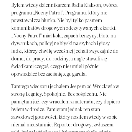
Byłem wtedy dziennikarzem Radia Klakson, twórcą
programu „Nocny Patrol”. Programu, który nie
powstawał zza biurka. Nie był tylko pasmem
komunikatów drogowych odczytywanych z kartki.
„Nocny Patrol” miał koła, zapach benzyny, błoto na
dywanikach, policyjne błyski na szybach i głosy
ludzi, którzy chwilę wcześniej jechali zwyczajnie do
domu, do pracy, do rodziny, a nagle stawali się
świadkami czegoś, czego nie umieli później
opowiedzieć bez zaciśniętego gardła.
Tamtego wieczoru jechałem Jeepem od Wrocławia w
stronę Legnicy. Spokojnie. Bez pośpiechu. Nie
pamiętam już, czy wracałem z materiału, czy dopiero
byłem w drodze. Pamiętam jednak ten stan
zawodowej gotowości, który nosiłem wtedy w sobie
niemal nieustannie. Reporter drogowy, zwłaszcza