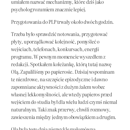
umiałem nazwać mechanizmy, które dziś jako
psycholog rozumiem znacznie lepiej.
Przygotowania do PLP trwały około dwóch godzin.
Trzeba było sprawdzić notowania, przygotować
płyty, uporządkować kolejność, pomyśleć o
wejściach, telefonach, konkursach, energii
programu. W pewnym momencie wyszedłem z
redakcji. Spotkałem koleżankę, którą tutaj nazwę
Olą. Zapaliliśmy po papierosie. Dzisiaj wspominam
te niezdrowe, na szczęście epizodyczne i dawno
zapomniane aktywności z dużym żalem wobec
własnej lekkomyślności, ale wtedy papieros przed
wejściem do studia był dla wielu ludzi czymś niemal
naturalnym. Taki znak przerwy, chwili rozmowy,
zawieszenia między jednym obowiązkiem a drugim.
Ola była tego dnia niezwykle małomówna.