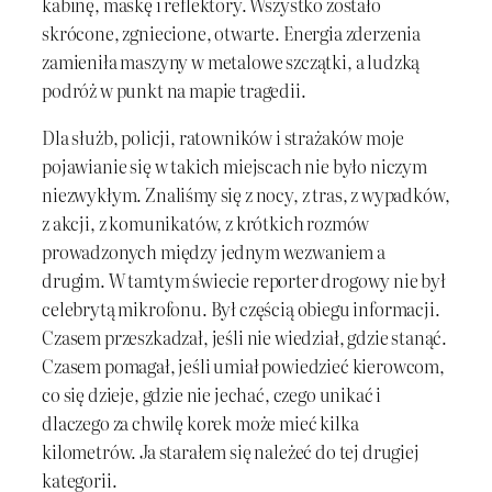
kabinę, maskę i reflektory. Wszystko zostało
skrócone, zgniecione, otwarte. Energia zderzenia
zamieniła maszyny w metalowe szczątki, a ludzką
podróż w punkt na mapie tragedii.
Dla służb, policji, ratowników i strażaków moje
pojawianie się w takich miejscach nie było niczym
niezwykłym. Znaliśmy się z nocy, z tras, z wypadków,
z akcji, z komunikatów, z krótkich rozmów
prowadzonych między jednym wezwaniem a
drugim. W tamtym świecie reporter drogowy nie był
celebrytą mikrofonu. Był częścią obiegu informacji.
Czasem przeszkadzał, jeśli nie wiedział, gdzie stanąć.
Czasem pomagał, jeśli umiał powiedzieć kierowcom,
co się dzieje, gdzie nie jechać, czego unikać i
dlaczego za chwilę korek może mieć kilka
kilometrów. Ja starałem się należeć do tej drugiej
kategorii.