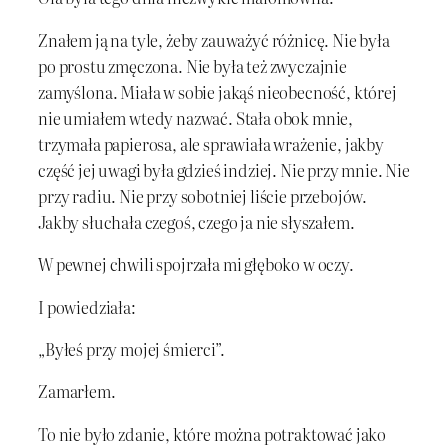
Znałem ją na tyle, żeby zauważyć różnicę. Nie była
po prostu zmęczona. Nie była też zwyczajnie
zamyślona. Miała w sobie jakąś nieobecność, której
nie umiałem wtedy nazwać. Stała obok mnie,
trzymała papierosa, ale sprawiała wrażenie, jakby
część jej uwagi była gdzieś indziej. Nie przy mnie. Nie
przy radiu. Nie przy sobotniej liście przebojów.
Jakby słuchała czegoś, czego ja nie słyszałem.
W pewnej chwili spojrzała mi głęboko w oczy.
I powiedziała:
„Byłeś przy mojej śmierci”.
Zamarłem.
To nie było zdanie, które można potraktować jako