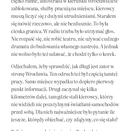
ciężko ranne, autostrada w kierunku Wrocławia jest
zablokowana, służby pracują na miejscu, kierowcy
muszą liczyć się z dużymi utrudnieniami. Starałem
się mówić rzeczowo, ale nie bezdusznie. To była
cienka granica. W radiu trzeba było utrzymać głos.
Nie rozpaść się, nie robić teatru, nie używać cudzego
dramatu do budowania własnego nastroju. A jednak
nie wolno było też udawać, że chodzi tylko o korek.
Odjechałem, żeby sprawdzić, jak długi jest zator w
stronę Wrocławia. Ten odruch też był częścią tamtej
pracy. Samo miejsce wypadku to dopiero pierwszy
punkt informacji. Drugi zaczynał się kilka
kilometrów dalej, tam gdzie stali kierowcy, którzy
nie widzieli nic poza tylnymi światłami samochodów
przed sobą. Dla nich najważniejsze było pytanie ile
jeszcze, którędy objechać, czy zdążymy, co się stało?