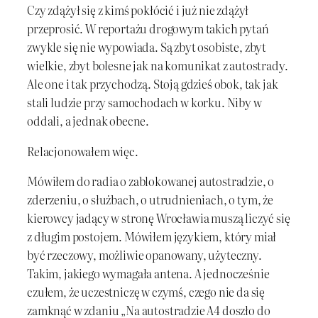
Czy zdążył się z kimś pokłócić i już nie zdążył
przeprosić. W reportażu drogowym takich pytań
zwykle się nie wypowiada. Są zbyt osobiste, zbyt
wielkie, zbyt bolesne jak na komunikat z autostrady.
Ale one i tak przychodzą. Stoją gdzieś obok, tak jak
stali ludzie przy samochodach w korku. Niby w
oddali, a jednak obecne.
Relacjonowałem więc.
Mówiłem do radia o zablokowanej autostradzie, o
zderzeniu, o służbach, o utrudnieniach, o tym, że
kierowcy jadący w stronę Wrocławia muszą liczyć się
z długim postojem. Mówiłem językiem, który miał
być rzeczowy, możliwie opanowany, użyteczny.
Takim, jakiego wymagała antena. A jednocześnie
czułem, że uczestniczę w czymś, czego nie da się
zamknąć w zdaniu „Na autostradzie A4 doszło do