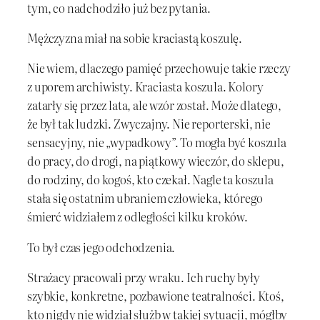
tym, co nadchodziło już bez pytania.
Mężczyzna miał na sobie kraciastą koszulę.
Nie wiem, dlaczego pamięć przechowuje takie rzeczy
z uporem archiwisty. Kraciasta koszula. Kolory
zatarły się przez lata, ale wzór został. Może dlatego,
że był tak ludzki. Zwyczajny. Nie reporterski, nie
sensacyjny, nie „wypadkowy”. To mogła być koszula
do pracy, do drogi, na piątkowy wieczór, do sklepu,
do rodziny, do kogoś, kto czekał. Nagle ta koszula
stała się ostatnim ubraniem człowieka, którego
śmierć widziałem z odległości kilku kroków.
To był czas jego odchodzenia.
Strażacy pracowali przy wraku. Ich ruchy były
szybkie, konkretne, pozbawione teatralności. Ktoś,
kto nigdy nie widział służb w takiej sytuacji, mógłby