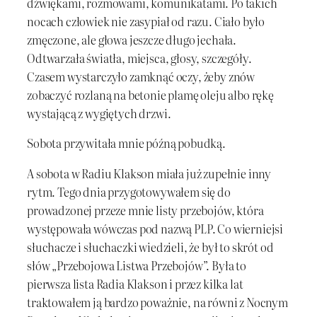
dźwiękami, rozmowami, komunikatami. Po takich
nocach człowiek nie zasypiał od razu. Ciało było
zmęczone, ale głowa jeszcze długo jechała.
Odtwarzała światła, miejsca, głosy, szczegóły.
Czasem wystarczyło zamknąć oczy, żeby znów
zobaczyć rozlaną na betonie plamę oleju albo rękę
wystającą z wygiętych drzwi.
Sobota przywitała mnie późną pobudką.
A sobota w Radiu Klakson miała już zupełnie inny
rytm. Tego dnia przygotowywałem się do
prowadzonej przeze mnie listy przebojów, która
występowała wówczas pod nazwą PLP. Co wierniejsi
słuchacze i słuchaczki wiedzieli, że był to skrót od
słów „Przebojowa Listwa Przebojów”. Była to
pierwsza lista Radia Klakson i przez kilka lat
traktowałem ją bardzo poważnie, na równi z Nocnym