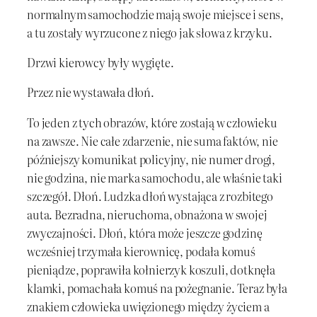
normalnym samochodzie mają swoje miejsce i sens,
a tu zostały wyrzucone z niego jak słowa z krzyku.
Drzwi kierowcy były wygięte.
Przez nie wystawała dłoń.
To jeden z tych obrazów, które zostają w człowieku
na zawsze. Nie całe zdarzenie, nie suma faktów, nie
późniejszy komunikat policyjny, nie numer drogi,
nie godzina, nie marka samochodu, ale właśnie taki
szczegół. Dłoń. Ludzka dłoń wystająca z rozbitego
auta. Bezradna, nieruchoma, obnażona w swojej
zwyczajności. Dłoń, która może jeszcze godzinę
wcześniej trzymała kierownicę, podała komuś
pieniądze, poprawiła kołnierzyk koszuli, dotknęła
klamki, pomachała komuś na pożegnanie. Teraz była
znakiem człowieka uwięzionego między życiem a