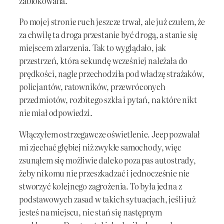
zablokowana.
Po mojej stronie ruch jeszcze trwał, ale już czułem, że
za chwilę ta droga przestanie być drogą, a stanie się
miejscem zdarzenia. Tak to wyglądało, jak
przestrzeń, która sekundę wcześniej należała do
prędkości, nagle przechodziła pod władzę strażaków,
policjantów, ratowników, przewróconych
przedmiotów, rozbitego szkła i pytań, na które nikt
nie miał odpowiedzi.
Włączyłem ostrzegawcze oświetlenie. Jeep pozwalał
mi zjechać głębiej niż zwykłe samochody, więc
zsunąłem się możliwie daleko poza pas autostrady,
żeby nikomu nie przeszkadzać i jednocześnie nie
stworzyć kolejnego zagrożenia. To była jedna z
podstawowych zasad w takich sytuacjach, jeśli już
jesteś na miejscu, nie stań się następnym