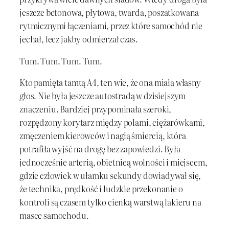
jeszcze betonowa, płytowa, twarda, poszatkowana
rytmicznymi łączeniami, przez które samochód nie
jechał, lecz jakby odmierzał czas.
Tum. Tum. Tum. Tum.
Kto pamięta tamtą A4, ten wie, że ona miała własny
głos. Nie była jeszcze autostradą w dzisiejszym
znaczeniu. Bardziej przypominała szeroki,
rozpędzony korytarz między polami, ciężarówkami,
zmęczeniem kierowców i nagłą śmiercią, która
potrafiła wyjść na drogę bez zapowiedzi. Była
jednocześnie arterią, obietnicą wolności i miejscem,
gdzie człowiek w ułamku sekundy dowiadywał się,
że technika, prędkość i ludzkie przekonanie o
kontroli są czasem tylko cienką warstwą lakieru na
masce samochodu.