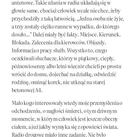
antenowe. Takie zdania w radiu układają się w
głowie same, chociaż człowiek wcale nie chce, żeby
przychodziły z taką łatwością. „Jedna osoba nie żyje,
a trzy zostały ciężko ranne w wypadku, do którego
doszło…” Dalej miały być fakty. Miejsce. Kierunek.
Blokada. Zalecenia dla kierowców. Objazdy.
Informacja o pracy służb. Wszystko to, czego
oczekiwali słuchacze, którzy w piątkowy, ciepły,
późnowiosenny albo letni wieczór chcieli po prostu
wrócić do domu, dojechać na działkę, odwiedzić
rodzinę, ominąć korek, nie utknąć na starej
betonowej A4.
Mało kogo interesowały wtedy moje przemyślenia o
odchodzeniu, o nagłości śmierci, o tym dziwnym
momencie, w którym człowiek jest jeszcze obecny
ciałem, a już jakby wymyka się z opowieści świata.
Radio drogowe miało inne zadanie. Nie było