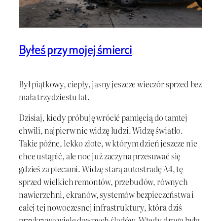
Byłeś przy mojej śmierci
Był piątkowy, ciepły, jasny jeszcze wieczór sprzed bez
mała trzydziestu lat.
Dzisiaj, kiedy próbuję wrócić pamięcią do tamtej
chwili, najpierw nie widzę ludzi. Widzę światło.
Takie późne, lekko złote, w którym dzień jeszcze nie
chce ustąpić, ale noc już zaczyna przesuwać się
gdzieś za plecami. Widzę starą autostradę A4, tę
sprzed wielkich remontów, przebudów, równych
nawierzchni, ekranów, systemów bezpieczeństwa i
całej tej nowoczesnej infrastruktury, która dziś
przykrywa wiele dawnych śladów. Wtedy droga była