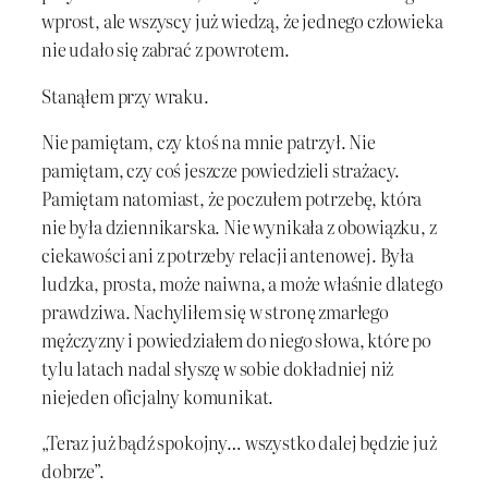
wprost, ale wszyscy już wiedzą, że jednego człowieka
nie udało się zabrać z powrotem.
Stanąłem przy wraku.
Nie pamiętam, czy ktoś na mnie patrzył. Nie
pamiętam, czy coś jeszcze powiedzieli strażacy.
Pamiętam natomiast, że poczułem potrzebę, która
nie była dziennikarska. Nie wynikała z obowiązku, z
ciekawości ani z potrzeby relacji antenowej. Była
ludzka, prosta, może naiwna, a może właśnie dlatego
prawdziwa. Nachyliłem się w stronę zmarłego
mężczyzny i powiedziałem do niego słowa, które po
tylu latach nadal słyszę w sobie dokładniej niż
niejeden oficjalny komunikat.
„Teraz już bądź spokojny… wszystko dalej będzie już
dobrze”.