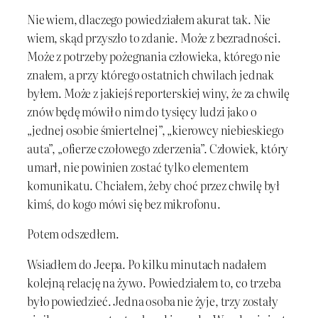
Nie wiem, dlaczego powiedziałem akurat tak. Nie
wiem, skąd przyszło to zdanie. Może z bezradności.
Może z potrzeby pożegnania człowieka, którego nie
znałem, a przy którego ostatnich chwilach jednak
byłem. Może z jakiejś reporterskiej winy, że za chwilę
znów będę mówił o nim do tysięcy ludzi jako o
„jednej osobie śmiertelnej”, „kierowcy niebieskiego
auta”, „ofierze czołowego zderzenia”. Człowiek, który
umarł, nie powinien zostać tylko elementem
komunikatu. Chciałem, żeby choć przez chwilę był
kimś, do kogo mówi się bez mikrofonu.
Potem odszedłem.
Wsiadłem do Jeepa. Po kilku minutach nadałem
kolejną relację na żywo. Powiedziałem to, co trzeba
było powiedzieć. Jedna osoba nie żyje, trzy zostały