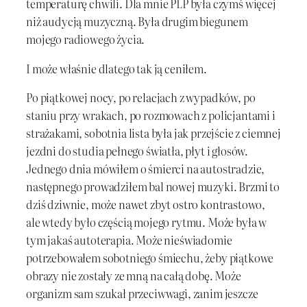
temperaturę chwili. Dla mnie PLP była czymś więcej
niż audycją muzyczną. Była drugim biegunem
mojego radiowego życia.
I może właśnie dlatego tak ją ceniłem.
Po piątkowej nocy, po relacjach z wypadków, po
staniu przy wrakach, po rozmowach z policjantami i
strażakami, sobotnia lista była jak przejście z ciemnej
jezdni do studia pełnego światła, płyt i głosów.
Jednego dnia mówiłem o śmierci na autostradzie,
następnego prowadziłem bal nowej muzyki. Brzmi to
dziś dziwnie, może nawet zbyt ostro kontrastowo,
ale wtedy było częścią mojego rytmu. Może była w
tym jakaś autoterapia. Może nieświadomie
potrzebowałem sobotniego śmiechu, żeby piątkowe
obrazy nie zostały ze mną na całą dobę. Może
organizm sam szukał przeciwwagi, zanim jeszcze