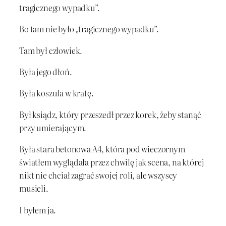
tragicznego wypadku”.
Bo tam nie było „tragicznego wypadku”.
Tam był człowiek.
Była jego dłoń.
Była koszula w kratę.
Był ksiądz, który przeszedł przez korek, żeby stanąć
przy umierającym.
Była stara betonowa A4, która pod wieczornym
światłem wyglądała przez chwilę jak scena, na której
nikt nie chciał zagrać swojej roli, ale wszyscy
musieli.
I byłem ja.