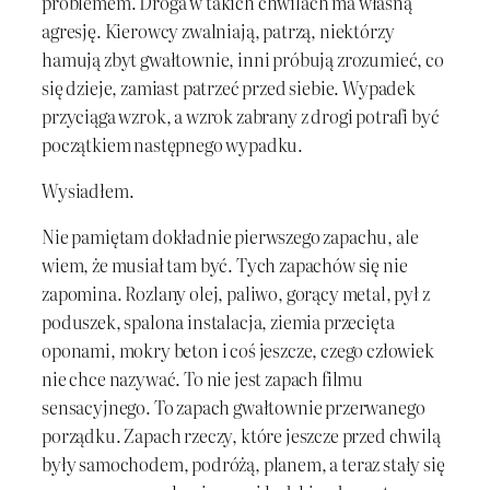
problemem. Droga w takich chwilach ma własną
agresję. Kierowcy zwalniają, patrzą, niektórzy
hamują zbyt gwałtownie, inni próbują zrozumieć, co
się dzieje, zamiast patrzeć przed siebie. Wypadek
przyciąga wzrok, a wzrok zabrany z drogi potrafi być
początkiem następnego wypadku.
Wysiadłem.
Nie pamiętam dokładnie pierwszego zapachu, ale
wiem, że musiał tam być. Tych zapachów się nie
zapomina. Rozlany olej, paliwo, gorący metal, pył z
poduszek, spalona instalacja, ziemia przecięta
oponami, mokry beton i coś jeszcze, czego człowiek
nie chce nazywać. To nie jest zapach filmu
sensacyjnego. To zapach gwałtownie przerwanego
porządku. Zapach rzeczy, które jeszcze przed chwilą
były samochodem, podróżą, planem, a teraz stały się