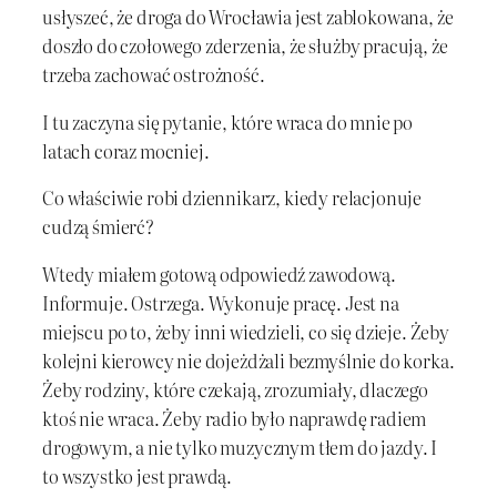
usłyszeć, że droga do Wrocławia jest zablokowana, że
doszło do czołowego zderzenia, że służby pracują, że
trzeba zachować ostrożność.
I tu zaczyna się pytanie, które wraca do mnie po
latach coraz mocniej.
Co właściwie robi dziennikarz, kiedy relacjonuje
cudzą śmierć?
Wtedy miałem gotową odpowiedź zawodową.
Informuje. Ostrzega. Wykonuje pracę. Jest na
miejscu po to, żeby inni wiedzieli, co się dzieje. Żeby
kolejni kierowcy nie dojeżdżali bezmyślnie do korka.
Żeby rodziny, które czekają, zrozumiały, dlaczego
ktoś nie wraca. Żeby radio było naprawdę radiem
drogowym, a nie tylko muzycznym tłem do jazdy. I
to wszystko jest prawdą.