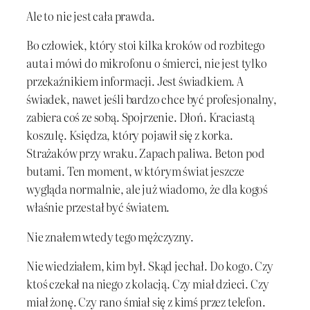
Ale to nie jest cała prawda.
Bo człowiek, który stoi kilka kroków od rozbitego
auta i mówi do mikrofonu o śmierci, nie jest tylko
przekaźnikiem informacji. Jest świadkiem. A
świadek, nawet jeśli bardzo chce być profesjonalny,
zabiera coś ze sobą. Spojrzenie. Dłoń. Kraciastą
koszulę. Księdza, który pojawił się z korka.
Strażaków przy wraku. Zapach paliwa. Beton pod
butami. Ten moment, w którym świat jeszcze
wygląda normalnie, ale już wiadomo, że dla kogoś
właśnie przestał być światem.
Nie znałem wtedy tego mężczyzny.
Nie wiedziałem, kim był. Skąd jechał. Do kogo. Czy
ktoś czekał na niego z kolacją. Czy miał dzieci. Czy
miał żonę. Czy rano śmiał się z kimś przez telefon.