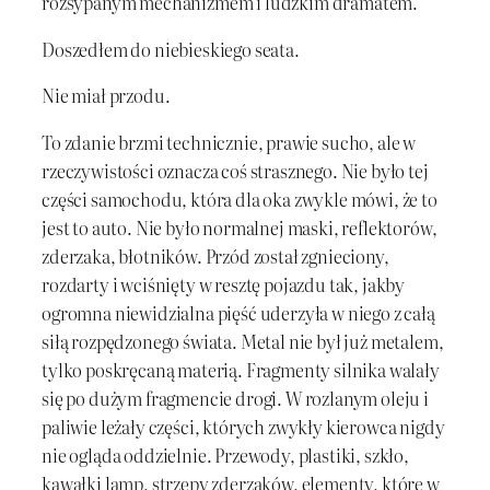
rozsypanym mechanizmem i ludzkim dramatem.
Doszedłem do niebieskiego seata.
Nie miał przodu.
To zdanie brzmi technicznie, prawie sucho, ale w
rzeczywistości oznacza coś strasznego. Nie było tej
części samochodu, która dla oka zwykle mówi, że to
jest to auto. Nie było normalnej maski, reflektorów,
zderzaka, błotników. Przód został zgnieciony,
rozdarty i wciśnięty w resztę pojazdu tak, jakby
ogromna niewidzialna pięść uderzyła w niego z całą
siłą rozpędzonego świata. Metal nie był już metalem,
tylko poskręcaną materią. Fragmenty silnika walały
się po dużym fragmencie drogi. W rozlanym oleju i
paliwie leżały części, których zwykły kierowca nigdy
nie ogląda oddzielnie. Przewody, plastiki, szkło,
kawałki lamp, strzępy zderzaków, elementy, które w