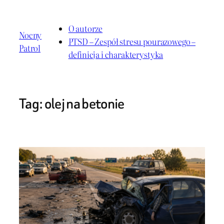
Przejdź
do
O autorze
Nocny
treści
PTSD – Zespół stresu pourazowego –
Patrol
definicja i charakterystyka
Tag:
olej na betonie