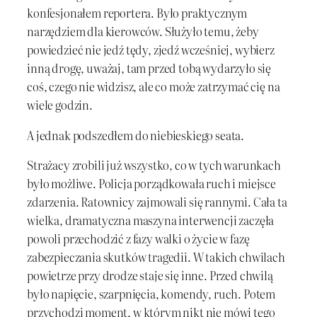
konfesjonałem reportera. Było praktycznym
narzędziem dla kierowców. Służyło temu, żeby
powiedzieć nie jedź tędy, zjedź wcześniej, wybierz
inną drogę, uważaj, tam przed tobą wydarzyło się
coś, czego nie widzisz, ale co może zatrzymać cię na
wiele godzin.
A jednak podszedłem do niebieskiego seata.
Strażacy zrobili już wszystko, co w tych warunkach
było możliwe. Policja porządkowała ruch i miejsce
zdarzenia. Ratownicy zajmowali się rannymi. Cała ta
wielka, dramatyczna maszyna interwencji zaczęła
powoli przechodzić z fazy walki o życie w fazę
zabezpieczania skutków tragedii. W takich chwilach
powietrze przy drodze staje się inne. Przed chwilą
było napięcie, szarpnięcia, komendy, ruch. Potem
przychodzi moment, w którym nikt nie mówi tego