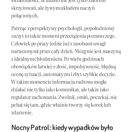
świadomości, że miasto nie jest tylko zbiorem
skrzyżowań, ale żywym układem naczyń
połączonych.
Patrząc z perspektywy psychologii, popołudniowy
szczyt to także moment przeciążenia poznawczego.
Człowiek po pracy jedzie już z zasobami uwagi
naruszonymi przez cały dzień. Mózg nie jest maszyną
z idealnym chłodzeniem. Po wielu godzinach
obowiązków łatwiej o złość, impulsywność, błędną
ocenę sytuacji, automatyzm i zbyt szybkie decyzje.
W takim momencie informacja radiowa mogła
działać nie tylko jako komunikat, ale także jako
regulator zachowania. Zwolnij, omiń, poczekaj, nie
pchaj się tam, gdzie właśnie tworzy się korek lub
zdarzenie.
Nocny Patrol: kiedy wypadków było