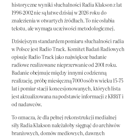
historyczne wyniki słuchalności Radia Klakson z lat
1996-2002 nie są łatwe dzisiaj w 2026 roku do
znalezienia w otwartych źródłach. To nie osłabia
tekstu, ale wymaga uczciwości metodologicznej.
Dzisiejszym standardem pomiaru słuchalności radia
w Polsce jest Radio Track. Komitet Badań Radiowych
opisuje Radio Track jako największe badanie
radiowe realizowane nieprzerwanie od 2001 roku.
Badanie obejmuje między innymi codzienną
realizację, próbę miesięczną 7000 osób w wieku 15-75
lat i pomiar stacji koncesjonowanych, których lista
jest aktualizowana na podstawie informacji z KRRiT i
od nadawców.
To oznacza, że dla pełnej rekonstrukcji medialnej
siły Radia Klakson należałoby sięgnąć do archiwów
branżowych, domów mediowych, dawnych