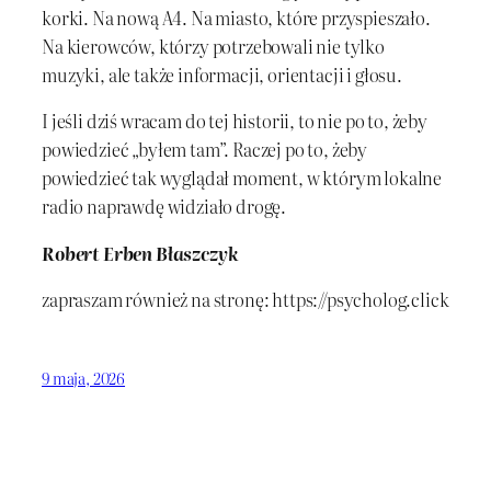
korki. Na nową A4. Na miasto, które przyspieszało.
Na kierowców, którzy potrzebowali nie tylko
muzyki, ale także informacji, orientacji i głosu.
I jeśli dziś wracam do tej historii, to nie po to, żeby
powiedzieć „byłem tam”. Raczej po to, żeby
powiedzieć tak wyglądał moment, w którym lokalne
radio naprawdę widziało drogę.
Robert Erben Błaszczyk
zapraszam również na stronę: https://psycholog.click
9 maja, 2026