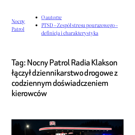
Przejdź
do
O autorze
Nocny
treści
PTSD – Zespół stresu pourazowego –
Patrol
definicja i charakterystyka
Tag:
Nocny Patrol Radia Klakson
łączył dziennikarstwo drogowe z
codziennym doświadczeniem
kierowców