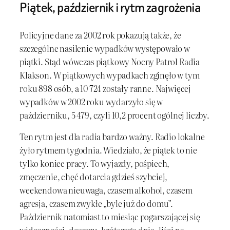
Piątek, październik i rytm zagrożenia
Policyjne dane za 2002 rok pokazują także, że
szczególne nasilenie wypadków występowało w
piątki. Stąd wówczas piątkowy Nocny Patrol Radia
Klakson. W piątkowych wypadkach zginęło w tym
roku 898 osób, a 10 724 zostały ranne. Najwięcej
wypadków w 2002 roku wydarzyło się w
październiku, 5 479, czyli 10,2 procent ogólnej liczby.
Ten rytm jest dla radia bardzo ważny. Radio lokalne
żyło rytmem tygodnia. Wiedziało, że piątek to nie
tylko koniec pracy. To wyjazdy, pośpiech,
zmęczenie, chęć dotarcia gdzieś szybciej,
weekendowa nieuwaga, czasem alkohol, czasem
agresja, czasem zwykłe „byle już do domu”.
Październik natomiast to miesiąc pogarszającej się
widoczności, deszczu, krótszego dnia, liści na