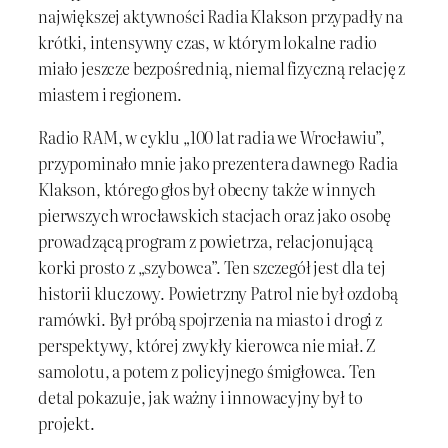
największej aktywności Radia Klakson przypadły na
krótki, intensywny czas, w którym lokalne radio
miało jeszcze bezpośrednią, niemal fizyczną relację z
miastem i regionem.
Radio RAM, w cyklu „100 lat radia we Wrocławiu”,
przypominało mnie jako prezentera dawnego Radia
Klakson, którego głos był obecny także w innych
pierwszych wrocławskich stacjach oraz jako osobę
prowadzącą program z powietrza, relacjonującą
korki prosto z „szybowca”. Ten szczegół jest dla tej
historii kluczowy. Powietrzny Patrol nie był ozdobą
ramówki. Był próbą spojrzenia na miasto i drogi z
perspektywy, której zwykły kierowca nie miał. Z
samolotu, a potem z policyjnego śmigłowca. Ten
detal pokazuje, jak ważny i innowacyjny był to
projekt.