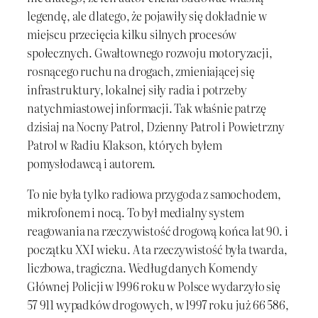
legendę, ale dlatego, że pojawiły się dokładnie w
miejscu przecięcia kilku silnych procesów
społecznych. Gwałtownego rozwoju motoryzacji,
rosnącego ruchu na drogach, zmieniającej się
infrastruktury, lokalnej siły radia i potrzeby
natychmiastowej informacji. Tak właśnie patrzę
dzisiaj na Nocny Patrol, Dzienny Patrol i Powietrzny
Patrol w Radiu Klakson, których byłem
pomysłodawcą i autorem.
To nie była tylko radiowa przygoda z samochodem,
mikrofonem i nocą. To był medialny system
reagowania na rzeczywistość drogową końca lat 90. i
początku XXI wieku. A ta rzeczywistość była twarda,
liczbowa, tragiczna. Według danych Komendy
Głównej Policji w 1996 roku w Polsce wydarzyło się
57 911 wypadków drogowych, w 1997 roku już 66 586,