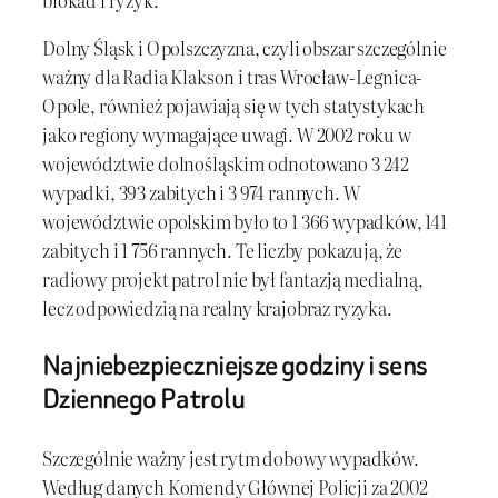
blokad i ryzyk.
Dolny Śląsk i Opolszczyzna, czyli obszar szczególnie
ważny dla Radia Klakson i tras Wrocław-Legnica-
Opole, również pojawiają się w tych statystykach
jako regiony wymagające uwagi. W 2002 roku w
województwie dolnośląskim odnotowano 3 242
wypadki, 393 zabitych i 3 974 rannych. W
województwie opolskim było to 1 366 wypadków, 141
zabitych i 1 756 rannych. Te liczby pokazują, że
radiowy projekt patrol nie był fantazją medialną,
lecz odpowiedzią na realny krajobraz ryzyka.
Najniebezpieczniejsze godziny i sens
Dziennego Patrolu
Szczególnie ważny jest rytm dobowy wypadków.
Według danych Komendy Głównej Policji za 2002