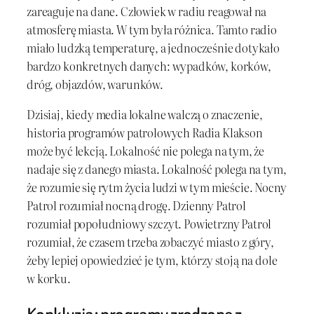
zareaguje na dane. Człowiek w radiu reagował na
atmosferę miasta. W tym była różnica. Tamto radio
miało ludzką temperaturę, a jednocześnie dotykało
bardzo konkretnych danych: wypadków, korków,
dróg, objazdów, warunków.
Dzisiaj, kiedy media lokalne walczą o znaczenie,
historia programów patrolowych Radia Klakson
może być lekcją. Lokalność nie polega na tym, że
nadaje się z danego miasta. Lokalność polega na tym,
że rozumie się rytm życia ludzi w tym mieście. Nocny
Patrol rozumiał nocną drogę. Dzienny Patrol
rozumiał popołudniowy szczyt. Powietrzny Patrol
rozumiał, że czasem trzeba zobaczyć miasto z góry,
żeby lepiej opowiedzieć je tym, którzy stoją na dole
w korku.