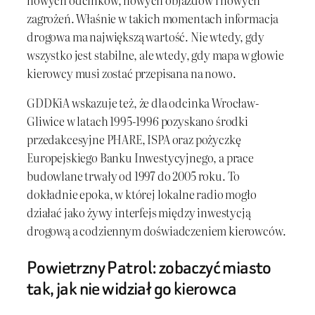
zagrożeń. Właśnie w takich momentach informacja
drogowa ma największą wartość. Nie wtedy, gdy
wszystko jest stabilne, ale wtedy, gdy mapa w głowie
kierowcy musi zostać przepisana na nowo.
GDDKiA wskazuje też, że dla odcinka Wrocław-
Gliwice w latach 1995-1996 pozyskano środki
przedakcesyjne PHARE, ISPA oraz pożyczkę
Europejskiego Banku Inwestycyjnego, a prace
budowlane trwały od 1997 do 2005 roku. To
dokładnie epoka, w której lokalne radio mogło
działać jako żywy interfejs między inwestycją
drogową a codziennym doświadczeniem kierowców.
Powietrzny Patrol: zobaczyć miasto
tak, jak nie widział go kierowca