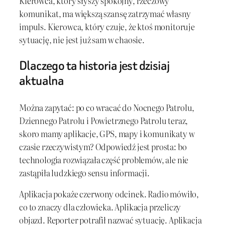
Kierowca, który słyszy spokojny, rzeczowy
komunikat, ma większą szansę zatrzymać własny
impuls. Kierowca, który czuje, że ktoś monitoruje
sytuację, nie jest już sam w chaosie.
Dlaczego ta historia jest dzisiaj
aktualna
Można zapytać: po co wracać do Nocnego Patrolu,
Dziennego Patrolu i Powietrznego Patrolu teraz,
skoro mamy aplikacje, GPS, mapy i komunikaty w
czasie rzeczywistym? Odpowiedź jest prosta: bo
technologia rozwiązała część problemów, ale nie
zastąpiła ludzkiego sensu informacji.
Aplikacja pokaże czerwony odcinek. Radio mówiło,
co to znaczy dla człowieka. Aplikacja przeliczy
objazd. Reporter potrafił nazwać sytuację. Aplikacja