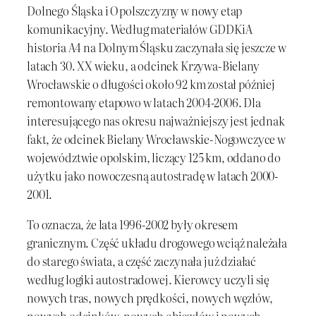
Dolnego Śląska i Opolszczyzny w nowy etap
komunikacyjny. Według materiałów GDDKiA
historia A4 na Dolnym Śląsku zaczynała się jeszcze w
latach 30. XX wieku, a odcinek Krzywa-Bielany
Wrocławskie o długości około 92 km został później
remontowany etapowo w latach 2004-2006. Dla
interesującego nas okresu najważniejszy jest jednak
fakt, że odcinek Bielany Wrocławskie-Nogowczyce w
województwie opolskim, liczący 125 km, oddano do
użytku jako nowoczesną autostradę w latach 2000-
2001.
To oznacza, że lata 1996-2002 były okresem
granicznym. Część układu drogowego wciąż należała
do starego świata, a część zaczynała już działać
według logiki autostradowej. Kierowcy uczyli się
nowych tras, nowych prędkości, nowych węzłów,
nowych odcinków, nowych objazdów i nowych