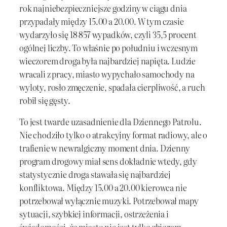
rok najniebezpieczniejsze godziny w ciągu dnia
przypadały między 15.00 a 20.00. W tym czasie
wydarzyło się 18 857 wypadków, czyli 35,5 procent
ogólnej liczby. To właśnie po południu i wczesnym
wieczorem droga była najbardziej napięta. Ludzie
wracali z pracy, miasto wypychało samochody na
wyloty, rosło zmęczenie, spadała cierpliwość, a ruch
robił się gęsty.
To jest twarde uzasadnienie dla Dzien­nego Patrolu.
Nie chodziło tylko o atrakcyjny format radiowy, ale o
trafienie w newralgiczny moment dnia. Dzienny
program drogowy miał sens dokładnie wtedy, gdy
statystycznie droga stawała się najbardziej
konfliktowa. Między 15.00 a 20.00 kierowca nie
potrzebował wyłącznie muzyki. Potrzebował mapy
sytuacji, szybkiej informacji, ostrzeżenia i