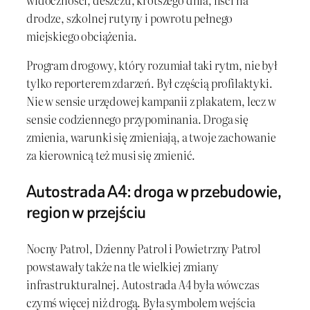
drodze, szkolnej rutyny i powrotu pełnego
miejskiego obciążenia.
Program drogowy, który rozumiał taki rytm, nie był
tylko reporterem zdarzeń. Był częścią profilaktyki.
Nie w sensie urzędowej kampanii z plakatem, lecz w
sensie codziennego przypominania. Droga się
zmienia, warunki się zmieniają, a twoje zachowanie
za kierownicą też musi się zmienić.
Autostrada A4: droga w przebudowie,
region w przejściu
Nocny Patrol, Dzienny Patrol i Powietrzny Patrol
powstawały także na tle wielkiej zmiany
infrastrukturalnej. Autostrada A4 była wówczas
czymś więcej niż drogą. Była symbolem wejścia