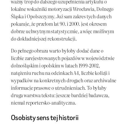
ważny trop do dalszego uzupełnienia artykułu o
lokalne wskaźniki motoryzacji Wrocławia, Dolnego
Śląska i Opolszczyzny. Już sam zakres tych danych
pokazuje, że przełom lat 90. i 2000. jest okresem
dobrze uchwytnym statystycznie, a więc możliwym
do dokładniejszej rekonstrukcji.
Do pełnego obrazu warto byłoby dodać dane o
liczbie zarejestrowanych pojazdów w województwie
dolnośląskim i opolskim w latach 1999-2002,
natężeniu ruchu na odcinkach A4, liczbie kolizji i
wypadków na konkretnych drogach oraz archiwalne
informacje prasowe o utrudnieniach. To byłaby
druga warstwa tekstu: jeszcze bardziej badawcza,
niemal reportersko-analityczna.
Osobisty sens tej historii