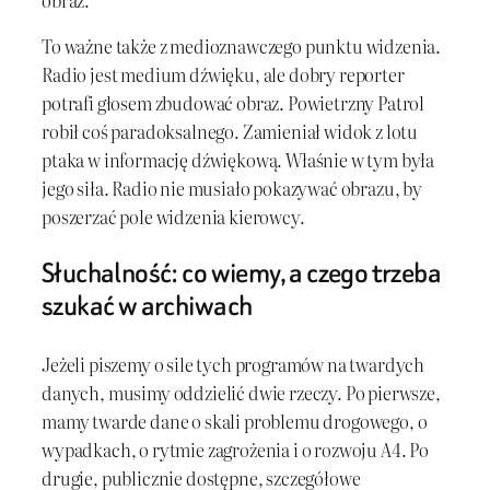
To ważne także z medioznawczego punktu widzenia.
Radio jest medium dźwięku, ale dobry reporter
potrafi głosem zbudować obraz. Powietrzny Patrol
robił coś paradoksalnego. Zamieniał widok z lotu
ptaka w informację dźwiękową. Właśnie w tym była
jego siła. Radio nie musiało pokazywać obrazu, by
poszerzać pole widzenia kierowcy.
Słuchalność: co wiemy, a czego trzeba
szukać w archiwach
Jeżeli piszemy o sile tych programów na twardych
danych, musimy oddzielić dwie rzeczy. Po pierwsze,
mamy twarde dane o skali problemu drogowego, o
wypadkach, o rytmie zagrożenia i o rozwoju A4. Po
drugie, publicznie dostępne, szczegółowe