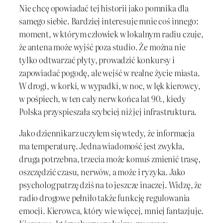
Nie chcę opowiadać tej historii jako pomnika dla
samego siebie. Bardziej interesuje mnie coś innego:
moment, w którym człowiek w lokalnym radiu czuje,
że antena może wyjść poza studio. Że można nie
tylko odtwarzać płyty, prowadzić konkursy i
zapowiadać pogodę, ale wejść w realne życie miasta.
W drogi, w korki, w wypadki, w noc, w lęk kierowcy,
w pośpiech, w ten cały nerw końca lat 90., kiedy
Polska przyspieszała szybciej niż jej infrastruktura.
Jako dziennikarz uczyłem się wtedy, że informacja
ma temperaturę. Jedna wiadomość jest zwykła,
druga potrzebna, trzecia może komuś zmienić trasę,
oszczędzić czasu, nerwów, a może i ryzyka. Jako
psycholog patrzę dziś na to jeszcze inaczej. Widzę, że
radio drogowe pełniło także funkcję regulowania
emocji. Kierowca, który wie więcej, mniej fantazjuje.