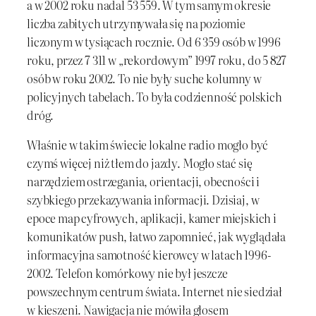
a w 2002 roku nadal 53 559. W tym samym okresie
liczba zabitych utrzymywała się na poziomie
liczonym w tysiącach rocznie. Od 6 359 osób w 1996
roku, przez 7 311 w „rekordowym” 1997 roku, do 5 827
osób w roku 2002. To nie były suche kolumny w
policyjnych tabelach. To była codzienność polskich
dróg.
Właśnie w takim świecie lokalne radio mogło być
czymś więcej niż tłem do jazdy. Mogło stać się
narzędziem ostrzegania, orientacji, obecności i
szybkiego przekazywania informacji. Dzisiaj, w
epoce map cyfrowych, aplikacji, kamer miejskich i
komunikatów push, łatwo zapomnieć, jak wyglądała
informacyjna samotność kierowcy w latach 1996-
2002. Telefon komórkowy nie był jeszcze
powszechnym centrum świata. Internet nie siedział
w kieszeni. Nawigacja nie mówiła głosem