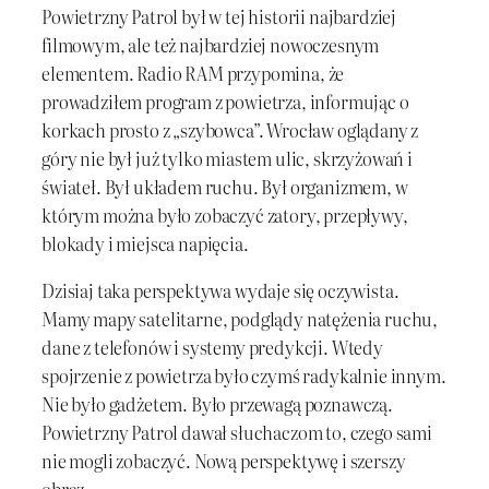
Powietrzny Patrol był w tej historii najbardziej
filmowym, ale też najbardziej nowoczesnym
elementem. Radio RAM przypomina, że
prowadziłem program z powietrza, informując o
korkach prosto z „szybowca”. Wrocław oglądany z
góry nie był już tylko miastem ulic, skrzyżowań i
świateł. Był układem ruchu. Był organizmem, w
którym można było zobaczyć zatory, przepływy,
blokady i miejsca napięcia.
Dzisiaj taka perspektywa wydaje się oczywista.
Mamy mapy satelitarne, podglądy natężenia ruchu,
dane z telefonów i systemy predykcji. Wtedy
spojrzenie z powietrza było czymś radykalnie innym.
Nie było gadżetem. Było przewagą poznawczą.
Powietrzny Patrol dawał słuchaczom to, czego sami
nie mogli zobaczyć. Nową perspektywę i szerszy
obraz.