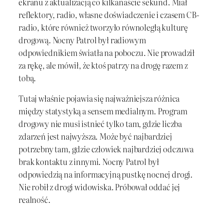
ekranu z aktualizacją co kilkanaście sekund. Miał
reflektory, radio, własne doświadczenie i czasem CB-
radio, które również tworzyło równoległą kulturę
drogową. Nocny Patrol był radiowym
odpowiednikiem światła na poboczu. Nie prowadził
za rękę, ale mówił, że ktoś patrzy na drogę razem z
tobą.
Tutaj właśnie pojawia się najważniejsza różnica
między statystyką a sensem medialnym. Program
drogowy nie musi istnieć tylko tam, gdzie liczba
zdarzeń jest najwyższa. Może być najbardziej
potrzebny tam, gdzie człowiek najbardziej odczuwa
brak kontaktu z innymi. Nocny Patrol był
odpowiedzią na informacyjną pustkę nocnej drogi.
Nie robił z drogi widowiska. Próbował oddać jej
realność.