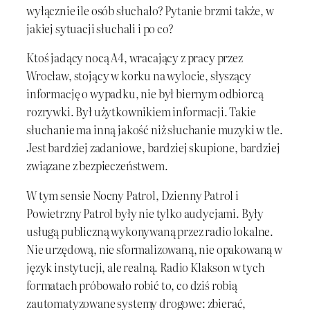
wyłącznie ile osób słuchało? Pytanie brzmi także, w
jakiej sytuacji słuchali i po co?
Ktoś jadący nocą A4, wracający z pracy przez
Wrocław, stojący w korku na wylocie, słyszący
informację o wypadku, nie był biernym odbiorcą
rozrywki. Był użytkownikiem informacji. Takie
słuchanie ma inną jakość niż słuchanie muzyki w tle.
Jest bardziej zadaniowe, bardziej skupione, bardziej
związane z bezpieczeństwem.
W tym sensie Nocny Patrol, Dzienny Patrol i
Powietrzny Patrol były nie tylko audycjami. Były
usługą publiczną wykonywaną przez radio lokalne.
Nie urzędową, nie sformalizowaną, nie opakowaną w
język instytucji, ale realną. Radio Klakson w tych
formatach próbowało robić to, co dziś robią
zautomatyzowane systemy drogowe: zbierać,