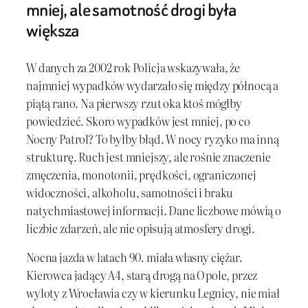
mniej, ale samotność drogi była
większa
W danych za 2002 rok Policja wskazywała, że
najmniej wypadków wydarzało się między północą a
piątą rano. Na pierwszy rzut oka ktoś mógłby
powiedzieć. Skoro wypadków jest mniej, po co
Nocny Patrol? To byłby błąd. W nocy ryzyko ma inną
strukturę. Ruch jest mniejszy, ale rośnie znaczenie
zmęczenia, monotonii, prędkości, ograniczonej
widoczności, alkoholu, samotności i braku
natychmiastowej informacji. Dane liczbowe mówią o
liczbie zdarzeń, ale nie opisują atmosfery drogi.
Nocna jazda w latach 90. miała własny ciężar.
Kierowca jadący A4, starą drogą na Opole, przez
wyloty z Wrocławia czy w kierunku Legnicy, nie miał