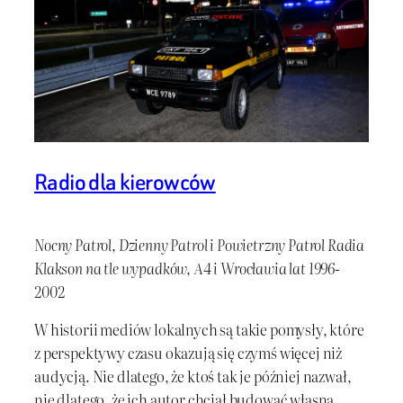
Radio dla kierowców
Nocny Patrol, Dzienny Patrol i Powietrzny Patrol Radia
Klakson na tle wypadków, A4 i Wrocławia lat 1996-
2002
W historii mediów lokalnych są takie pomysły, które
z perspektywy czasu okazują się czymś więcej niż
audycją. Nie dlatego, że ktoś tak je później nazwał,
nie dlatego, że ich autor chciał budować własną