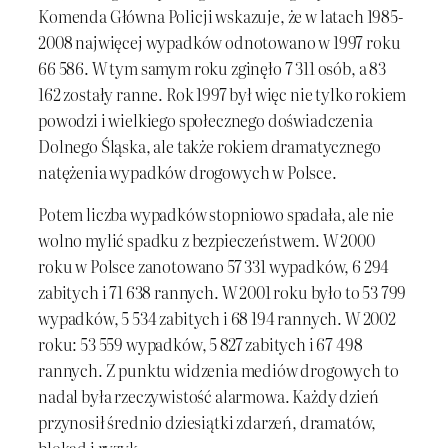
Komenda Główna Policji wskazuje, że w latach 1985-
2008 najwięcej wypadków odnotowano w 1997 roku
66 586. W tym samym roku zginęło 7 311 osób, a 83
162 zostały ranne. Rok 1997 był więc nie tylko rokiem
powodzi i wielkiego społecznego doświadczenia
Dolnego Śląska, ale także rokiem dramatycznego
natężenia wypadków drogowych w Polsce.
Potem liczba wypadków stopniowo spadała, ale nie
wolno mylić spadku z bezpieczeństwem. W 2000
roku w Polsce zanotowano 57 331 wypadków, 6 294
zabitych i 71 638 rannych. W 2001 roku było to 53 799
wypadków, 5 534 zabitych i 68 194 rannych. W 2002
roku: 53 559 wypadków, 5 827 zabitych i 67 498
rannych. Z punktu widzenia mediów drogowych to
nadal była rzeczywistość alarmowa. Każdy dzień
przynosił średnio dziesiątki zdarzeń, dramatów,