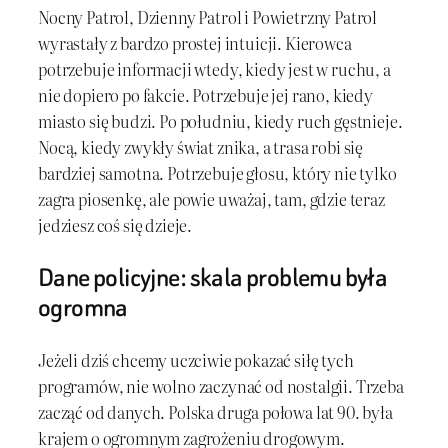
Nocny Patrol, Dzienny Patrol i Powietrzny Patrol
wyrastały z bardzo prostej intuicji. Kierowca
potrzebuje informacji wtedy, kiedy jest w ruchu, a
nie dopiero po fakcie. Potrzebuje jej rano, kiedy
miasto się budzi. Po południu, kiedy ruch gęstnieje.
Nocą, kiedy zwykły świat znika, a trasa robi się
bardziej samotna. Potrzebuje głosu, który nie tylko
zagra piosenkę, ale powie uważaj, tam, gdzie teraz
jedziesz coś się dzieje.
Dane policyjne: skala problemu była
ogromna
Jeżeli dziś chcemy uczciwie pokazać siłę tych
programów, nie wolno zaczynać od nostalgii. Trzeba
zacząć od danych. Polska druga połowa lat 90. była
krajem o ogromnym zagrożeniu drogowym.