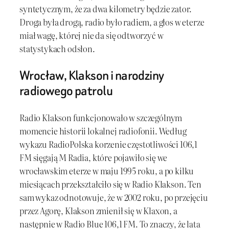
syntetycznym, że za dwa kilometry będzie zator.
Droga była drogą, radio było radiem, a głos w eterze
miał wagę, której nie da się odtworzyć w
statystykach odsłon.
Wrocław, Klakson i narodziny
radiowego patrolu
Radio Klakson funkcjonowało w szczególnym
momencie historii lokalnej radiofonii. Według
wykazu RadioPolska korzenie częstotliwości 106,1
FM sięgają M Radia, które pojawiło się we
wrocławskim eterze w maju 1995 roku, a po kilku
miesiącach przekształciło się w Radio Klakson. Ten
sam wykaz odnotowuje, że w 2002 roku, po przejęciu
przez Agorę, Klakson zmienił się w Klaxon, a
następnie w Radio Blue 106,1 FM. To znaczy, że lata