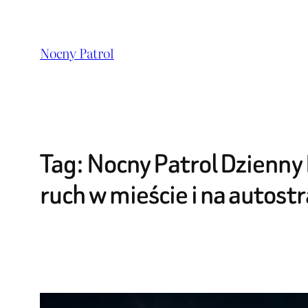
Przejdź
do
Nocny Patrol
treści
Tag:
Nocny Patrol Dzienny 
ruch w mieście i na autost