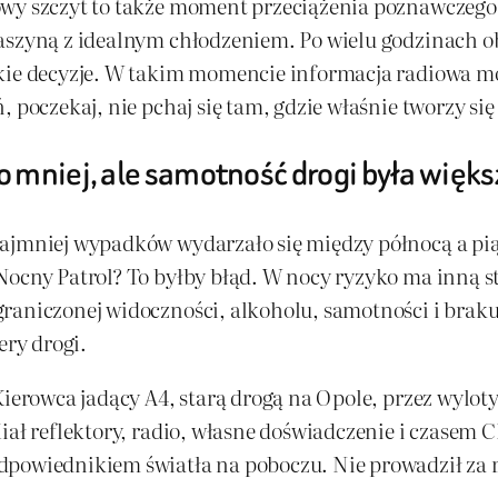
wy szczyt to także moment przeciążenia poznawczego.
maszyną z idealnym chłodzeniem. Po wielu godzinach o
kie decyzje. W takim momencie informacja radiowa mog
 poczekaj, nie pchaj się tam, gdzie właśnie tworzy się
 mniej, ale samotność drogi była więks
najmniej wypadków wydarzało się między północą a pią
ocny Patrol? To byłby błąd. W nocy ryzyko ma inną str
graniczonej widoczności, alkoholu, samotności i brak
ery drogi.
Kierowca jadący A4, starą drogą na Opole, przez wylot
iał reflektory, radio, własne doświadczenie i czasem 
powiednikiem światła na poboczu. Nie prowadził za rę