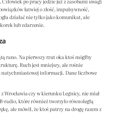
 Człowiek po pracy jedzie już z zasobami uwagi
bowiązków łatwiej o złość, impulsywność,
ła działać nie tylko jako komunikat, ale
 korek lub zdarzenie.
za
tą rano. Na pierwszy rzut oka ktoś mógłby
ukturę. Ruch jest mniejszy, ale rośnie
u natychmiastowej informacji. Dane liczbowe
y z Wrocławia czy w kierunku Legnicy, nie miał
CB-radio, które również tworzyło równoległą
kę, ale mówił, że ktoś patrzy na drogę razem z