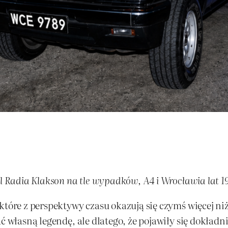
ol Radia Klakson na tle wypadków, A4 i Wrocławia lat 
tóre z perspektywy czasu okazują się czymś więcej niż 
ć własną legendę, ale dlatego, że pojawiły się dokładn