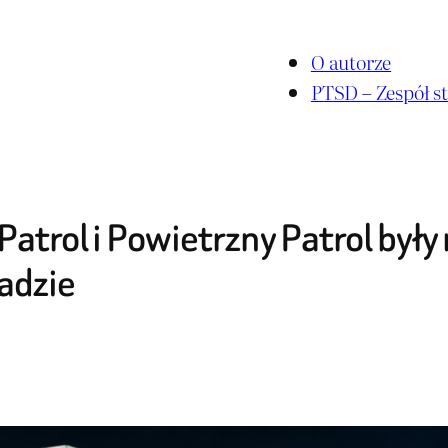
O autorze
PTSD – Zespół st
Patrol i Powietrzny Patrol był
radzie