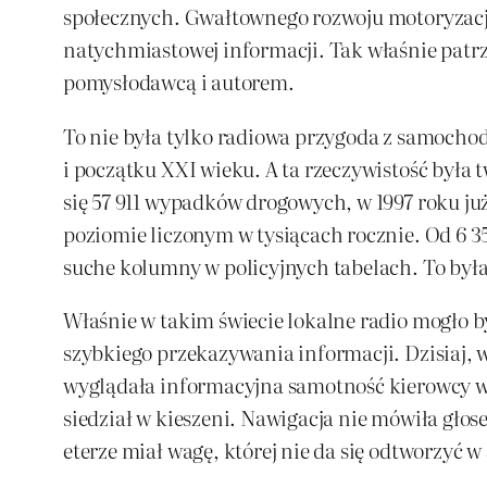
społecznych. Gwałtownego rozwoju motoryzacji, 
natychmiastowej informacji. Tak właśnie patrz
pomysłodawcą i autorem.
To nie była tylko radiowa przygoda z samocho
i początku XXI wieku. A ta rzeczywistość była
się 57 911 wypadków drogowych, w 1997 roku ju
poziomie liczonym w tysiącach rocznie. Od 6 35
suche kolumny w policyjnych tabelach. To była
Właśnie w takim świecie lokalne radio mogło by
szybkiego przekazywania informacji. Dzisiaj, 
wyglądała informacyjna samotność kierowcy w 
siedział w kieszeni. Nawigacja nie mówiła głos
eterze miał wagę, której nie da się odtworzyć w