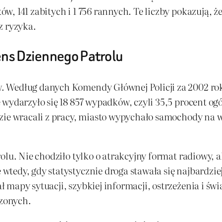
 141 zabitych i 1 756 rannych. Te liczby pokazują, że 
z ryzyka.
ens Dziennego Patrolu
 Według danych Komendy Głównej Policji za 2002 rok 
wydarzyło się 18 857 wypadków, czyli 35,5 procent ogó
zie wracali z pracy, miasto wypychało samochody na wy
rolu. Nie chodziło tylko o atrakcyjny format radiowy, 
tedy, gdy statystycznie droga stawała się najbardzie
mapy sytuacji, szybkiej informacji, ostrzeżenia i świ
zonych.