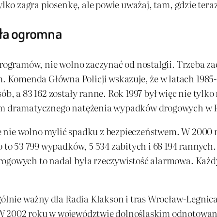
lko zagra piosenkę, ale powie uważaj, tam, gdzie teraz j
yła ogromna
programów, nie wolno zaczynać od nostalgii. Trzeba za
 Komenda Główna Policji wskazuje, że w latach 1985
ób, a 83 162 zostały ranne. Rok 1997 był więc nie tylk
iem dramatycznego natężenia wypadków drogowych w P
 nie wolno mylić spadku z bezpieczeństwem. W 2000 
o to 53 799 wypadków, 5 534 zabitych i 68 194 rannych
ogowych to nadal była rzeczywistość alarmowa. Każdy 
gólnie ważny dla Radia Klakson i tras Wrocław-Legnica
W 2002 roku w województwie dolnośląskim odnotowano 