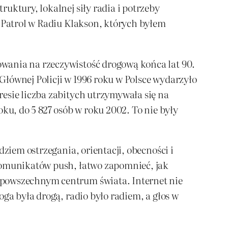
uktury, lokalnej siły radia i potrzeby
y Patrol w Radiu Klakson, których byłem
wania na rzeczywistość drogową końca lat 90.
Głównej Policji w 1996 roku w Polsce wydarzyło
esie liczba zabitych utrzymywała się na
ku, do 5 827 osób w roku 2002. To nie były
dziem ostrzegania, orientacji, obecności i
 komunikatów push, łatwo zapomnieć, jak
 powszechnym centrum świata. Internet nie
ga była drogą, radio było radiem, a głos w