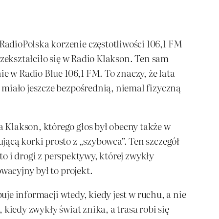
adioPolska korzenie częstotliwości 106,1 FM
rzekształciło się w Radio Klakson. Ten sam
e w Radio Blue 106,1 FM. To znaczy, że lata
 miało jeszcze bezpośrednią, niemal fizyczną
 Klakson, którego głos był obecny także w
ącą korki prosto z „szybowca”. Ten szczegół
to i drogi z perspektywy, której zwykły
wacyjny był to projekt.
uje informacji wtedy, kiedy jest w ruchu, a nie
 kiedy zwykły świat znika, a trasa robi się