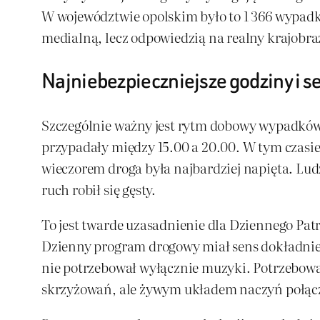
W województwie opolskim było to 1 366 wypadków,
medialną, lecz odpowiedzią na realny krajobra
Najniebezpieczniejsze godziny i s
Szczególnie ważny jest rytm dobowy wypadków.
przypadały między 15.00 a 20.00. W tym czasie 
wieczorem droga była najbardziej napięta. Lud
ruch robił się gęsty.
To jest twarde uzasadnienie dla Dzien­nego Pat
Dzienny program drogowy miał sens dokładnie w
nie potrzebował wyłącznie muzyki. Potrzebował 
skrzyżowań, ale żywym układem naczyń połąc