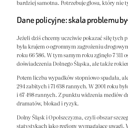
bardziej samotna. Potrzebuje głosu, który nie ty
Dane policyjne: skala problemu b
Jeżeli dziś chcemy uczciwie pokazać siłę tych 
była krajem o ogromnym zagrożeniu drogowym.
roku 66 586. W tym samym roku zginęło 7 311 os
doświadczenia Dolnego Śląska, ale także rok
Potem liczba wypadków stopniowo spadała, ale
294 zabitych i 71 638 rannych. W 2001 roku był
i 67 498 rannych. Z punktu widzenia mediów dr
dramatów, blokad i ryzyk.
Dolny Śląsk i Opolszczyzna, czyli obszar szcze
statystykach jako regiony wymagające uwagi. 