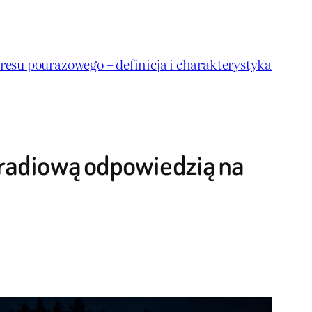
resu pourazowego – definicja i charakterystyka
y radiową odpowiedzią na