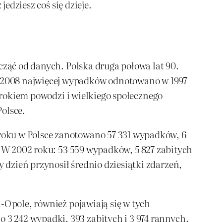
edziesz coś się dzieje.
cząć od danych. Polska druga połowa lat 90.
-2008 najwięcej wypadków odnotowano w 1997
o rokiem powodzi i wielkiego społecznego
olsce.
roku w Polsce zanotowano 57 331 wypadków, 6
. W 2002 roku: 53 559 wypadków, 5 827 zabitych
dzień przynosił średnio dziesiątki zdarzeń,
-Opole, również pojawiają się w tych
3 242 wypadki, 393 zabitych i 3 974 rannych.