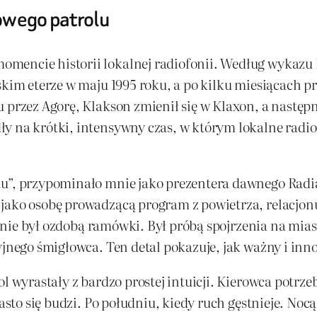
iowego patrolu
mencie historii lokalnej radiofonii. Według wykazu R
skim eterze w maju 1995 roku, a po kilku miesiącach p
 przez Agorę, Klakson zmienił się w Klaxon, a następni
y na krótki, intensywny czas, w którym lokalne radio
u”, przypominało mnie jako prezentera dawnego Radia
jako osobę prowadzącą program z powietrza, relacjonuj
ol nie był ozdobą ramówki. Był próbą spojrzenia na mias
yjnego śmigłowca. Ten detal pokazuje, jak ważny i inno
l wyrastały z bardzo prostej intuicji. Kierowca potrzeb
asto się budzi. Po południu, kiedy ruch gęstnieje. Nocą,