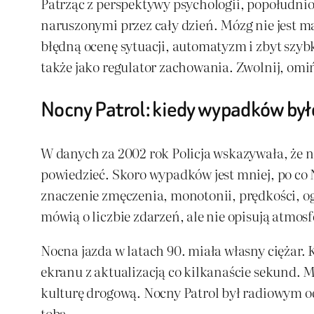
Patrząc z perspektywy psychologii, popołudnio
naruszonymi przez cały dzień. Mózg nie jest 
błędną ocenę sytuacji, automatyzm i zbyt szyb
także jako regulator zachowania. Zwolnij, omiń,
Nocny Patrol: kiedy wypadków było
W danych za 2002 rok Policja wskazywała, że 
powiedzieć. Skoro wypadków jest mniej, po co N
znaczenie zmęczenia, monotonii, prędkości, o
mówią o liczbie zdarzeń, ale nie opisują atmosf
Nocna jazda w latach 90. miała własny ciężar. 
ekranu z aktualizacją co kilkanaście sekund. M
kulturę drogową. Nocny Patrol był radiowym od
tobą.