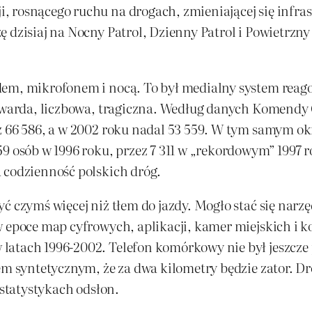
rosnącego ruchu na drogach, zmieniającej się infrastr
ę dzisiaj na Nocny Patrol, Dzienny Patrol i Powietrzn
dem, mikrofonem i nocą. To był medialny system reago
 twarda, liczbowa, tragiczna. Według danych Komendy 
ż 66 586, a w 2002 roku nadal 53 559. W tym samym okr
9 osób w 1996 roku, przez 7 311 w „rekordowym” 1997 ro
 codzienność polskich dróg.
ć czymś więcej niż tłem do jazdy. Mogło stać się narzę
w epoce map cyfrowych, aplikacji, kamer miejskich i
latach 1996-2002. Telefon komórkowy nie był jeszcze
em syntetycznym, że za dwa kilometry będzie zator. Dro
 statystykach odsłon.