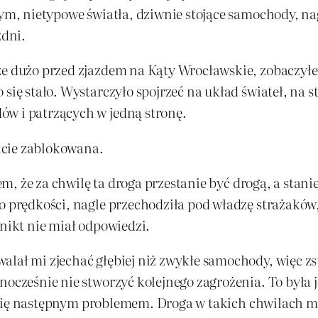
 Dym, nietypowe światła, dziwnie stojące samochody, 
zdni.
ze dużo przed zjazdem na Kąty Wrocławskie, zobaczyłe
 się stało. Wystarczyło spojrzeć na układ świateł, na 
ów i patrzących w jedną stronę.
icie zablokowana.
łem, że za chwilę ta droga przestanie być drogą, a stan
do prędkości, nagle przechodziła pod władzę strażakó
 nikt nie miał odpowiedzi.
alał mi zjechać głębiej niż zwykłe samochody, więc z
dnocześnie nie stworzyć kolejnego zagrożenia. To była
tań się następnym problemem. Droga w takich chwilach m