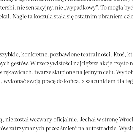
rterski, nie sensacyjny, nie „wypadkowy”. To mogła być
zekał. Nagle ta koszula stała się ostatnim ubraniem cz
zybkie, konkretne, pozbawione teatralności. Ktoś, kto 
ch gestów. W rzeczywistości najcięższe akcje często 
 w rękawicach, twarze skupione na jednym celu. Wydoby
ma, wykonać swoją pracę do końca, z szacunkiem dla te
ką, nie został wezwany oficjalnie. Jechał w stronę Wr
wców zatrzymanych przez śmierć na autostradzie. Wysi