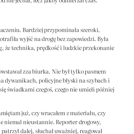
naczeniu. Bardziej przypominała szeroki,
rafiła wyjść na drogę bez zapowiedzi. Była
ę, że technika, prędkość i ludzkie przekonanie
owstawał zza biurka. Nie był tylko pasmem
 dywanikach, policyjne błyski na szybach i
 się świadkami czegoś, czego nie umieli później
miętam już, czy wracałem z materiału, czy
e niemal nieustannie. Reporter drogowy,
 patrzył dalej, słuchał uważniej, reagował