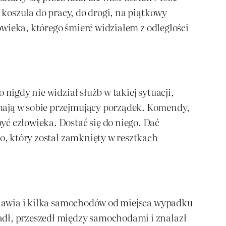
 koszula do pracy, do drogi, na piątkowy
łowieka, którego śmierć widziałem z odległości
nigdy nie widział służb w takiej sytuacji,
mają w sobie przejmujący porządek. Komendy,
ć człowieka. Dostać się do niego. Dać
go, który został zamknięty w resztkach
ocławia i kilka samochodów od miejsca wypadku
adł, przeszedł między samochodami i znalazł