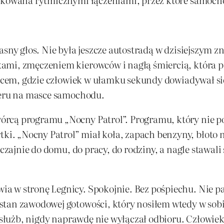
asny głos. Nie była jeszcze autostradą w dzisiejszym z
mi, zmęczeniem kierowców i nagłą śmiercią, która pot
jscem, gdzie człowiek w ułamku sekundy dowiadywał si
kieru na masce samochodu.
rcą programu „Nocny Patrol”. Programu, który nie p
. „Nocny Patrol” miał koła, zapach benzyny, błoto na
yczajnie do domu, do pracy, do rodziny, a nagle stawali
a w stronę Legnicy. Spokojnie. Bez pośpiechu. Nie pa
stan zawodowej gotowości, który nosiłem wtedy w sobi
m służb, nigdy naprawdę nie wyłączał odbioru. Człowiek