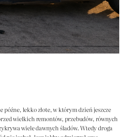
ie późne, lekko złote, w którym dzień jeszcze
ę sprzed wielkich remontów, przebudów, równych
przykrywa wiele dawnych śladów. Wtedy droga
 nie jechał, lecz jakby odmierzał czas.