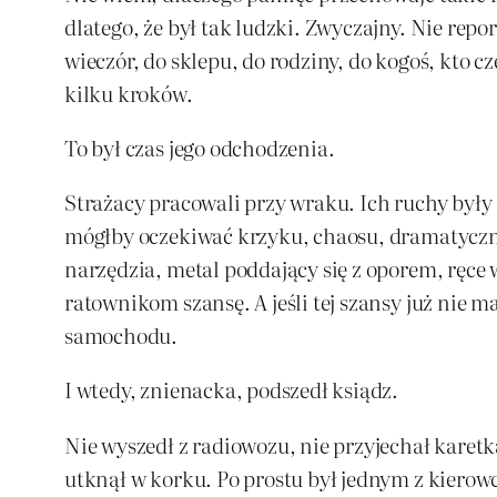
dlatego, że był tak ludzki. Zwyczajny. Nie repo
wieczór, do sklepu, do rodziny, do kogoś, kto c
kilku kroków.
To był czas jego odchodzenia.
Strażacy pracowali przy wraku. Ich ruchy były s
mógłby oczekiwać krzyku, chaosu, dramatyczny
narzędzia, metal poddający się z oporem, ręce
ratownikom szansę. A jeśli tej szansy już nie 
samochodu.
I wtedy, znienacka, podszedł ksiądz.
Nie wyszedł z radiowozu, nie przyjechał karet
utknął w korku. Po prostu był jednym z kiero