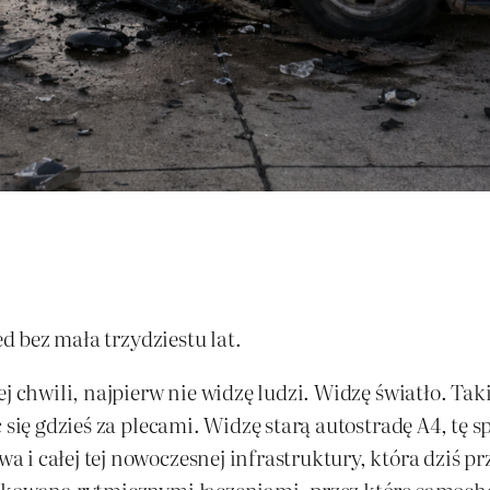
ed bez mała trzydziestu lat.
j chwili, najpierw nie widzę ludzi. Widzę światło. Tak
ć się gdzieś za plecami. Widzę starą autostradę A4, t
 i całej tej nowoczesnej infrastruktury, która dziś 
tkowana rytmicznymi łączeniami, przez które samochód