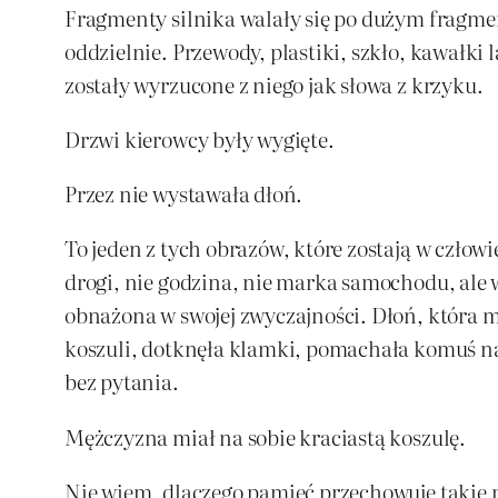
Fragmenty silnika walały się po dużym fragmenc
oddzielnie. Przewody, plastiki, szkło, kawałki
zostały wyrzucone z niego jak słowa z krzyku.
Drzwi kierowcy były wygięte.
Przez nie wystawała dłoń.
To jeden z tych obrazów, które zostają w człow
drogi, nie godzina, nie marka samochodu, ale 
obnażona w swojej zwyczajności. Dłoń, która m
koszuli, dotknęła klamki, pomachała komuś na
bez pytania.
Mężczyzna miał na sobie kraciastą koszulę.
Nie wiem, dlaczego pamięć przechowuje takie rz