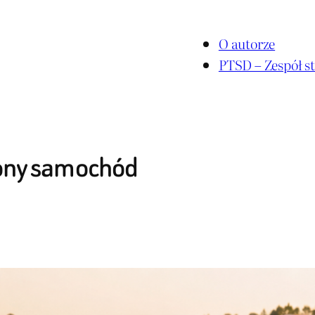
O autorze
PTSD – Zespół st
wony samochód