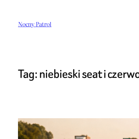
Przejdź
do
Nocny Patrol
treści
Tag:
niebieski seat i czer