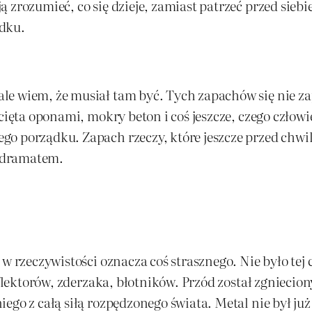
 zrozumieć, co się dzieje, zamiast patrzeć przed sieb
adku.
e wiem, że musiał tam być. Tych zapachów się nie zap
cięta oponami, mokry beton i coś jeszcze, czego człowi
go porządku. Zapach rzeczy, które jeszcze przed chwi
 dramatem.
 w rzeczywistości oznacza coś strasznego. Nie było te
flektorów, zderzaka, błotników. Przód został zgnieciony
ego z całą siłą rozpędzonego świata. Metal nie był ju