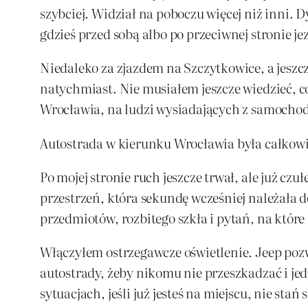
szybciej. Widział na poboczu więcej niż inni.
gdzieś przed sobą albo po przeciwnej stronie je
Niedaleko za zjazdem na Szczytkowice, a jeszc
natychmiast. Nie musiałem jeszcze wiedzieć, co
Wrocławia, na ludzi wysiadających z samochod
Autostrada w kierunku Wrocławia była całkow
Po mojej stronie ruch jeszcze trwał, ale już czu
przestrzeń, która sekundę wcześniej należała 
przedmiotów, rozbitego szkła i pytań, na które
Włączyłem ostrzegawcze oświetlenie. Jeep pozw
autostrady, żeby nikomu nie przeszkadzać i je
sytuacjach, jeśli już jesteś na miejscu, nie s