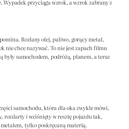
ie. Wypadek przyciąga wzrok, a wzrok zabrany z
omina. Rozlany olej, paliwo, gorący metal,
ek nie chce nazywać. To nie jest zapach filmu
lą były samochodem, podróżą, planem, a teraz
j części samochodu, która dla oka zwykle mówi,
, rozdarty i wciśnięty w resztę pojazdu tak,
ż metalem, tylko poskręcaną materią.