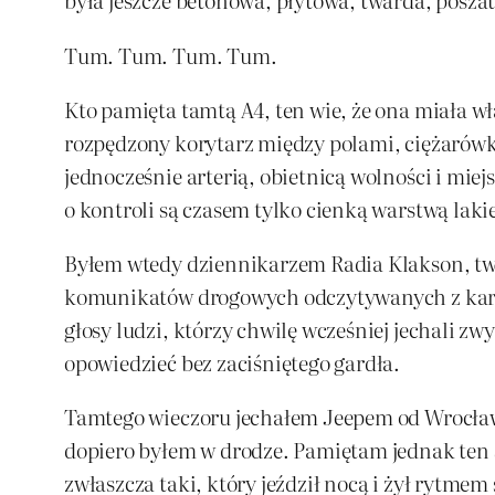
Tum. Tum. Tum. Tum.
Kto pamięta tamtą A4, ten wie, że ona miała wł
rozpędzony korytarz między polami, ciężarówka
jednocześnie arterią, obietnicą wolności i mie
o kontroli są czasem tylko cienką warstwą la
Byłem wtedy dziennikarzem Radia Klakson, twó
komunikatów drogowych odczytywanych z kartki
głosy ludzi, którzy chwilę wcześniej jechali zw
opowiedzieć bez zaciśniętego gardła.
Tamtego wieczoru jechałem Jeepem od Wrocławi
dopiero byłem w drodze. Pamiętam jednak ten 
zwłaszcza taki, który jeździł nocą i żył rytme