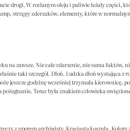
ie drogi. W rozlanym oleju i paliwie leżały części, k
 lamp, strzępy zderzaków, elementy, które w normalnym
ieku na zawsze. Nie całe zdarzenie, nie suma faktów, 
właśnie taki szczegół. Dłoń. Ludzka dłoń wystająca z 
oże jeszcze godzinę wcześniej trzymała kierownicę, p
 pożegnanie. Teraz była znakiem człowieka uwięzione
eczy z uporem archiwisty. Kraciasta koszula. Kolory za