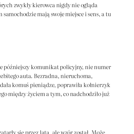
tórych zwykły kierowca nigdy nie ogląda
 samochodzie mają swoje miejsce i sens, a tu
nie późniejszy komunikat policyjny, nie numer
rozbitego auta. Bezradna, nieruchoma,
odała komuś pieniądze, poprawiła kołnierzyk
go między życiem a tym, co nadchodziło już
tarły się przez lata, ale wzór został. Może