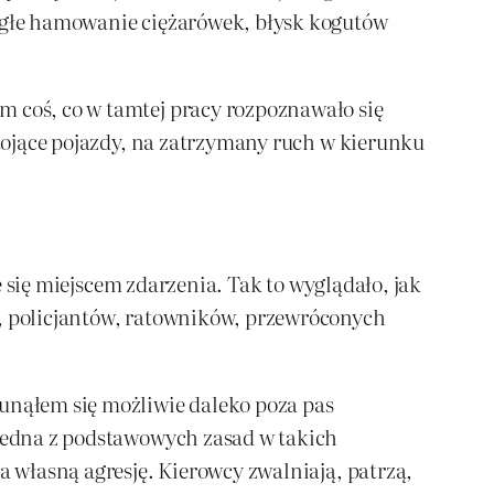
nagłe hamowanie ciężarówek, błysk kogutów
m coś, co w tamtej pracy rozpoznawało się
stojące pojazdy, na zatrzymany ruch w kierunku
ie się miejscem zdarzenia. Tak to wyglądało, jak
w, policjantów, ratowników, przewróconych
sunąłem się możliwie daleko poza pas
 jedna z podstawowych zasad w takich
a własną agresję. Kierowcy zwalniają, patrzą,