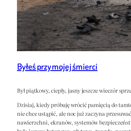
Byłeś przy mojej śmierci
Był piątkowy, ciepły, jasny jeszcze wieczór sprz
Dzisiaj, kiedy próbuję wrócić pamięcią do tamte
nie chce ustąpić, ale noc już zaczyna przesuwa
nawierzchni, ekranów, systemów bezpieczeństwa
była jeszcze betonowa, płytowa, twarda, posza