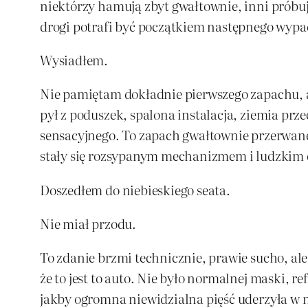
niektórzy hamują zbyt gwałtownie, inni próbują
drogi potrafi być początkiem następnego wyp
Wysiadłem.
Nie pamiętam dokładnie pierwszego zapachu, al
pył z poduszek, spalona instalacja, ziemia prze
sensacyjnego. To zapach gwałtownie przerwane
stały się rozsypanym mechanizmem i ludzkim
Doszedłem do niebieskiego seata.
Nie miał przodu.
To zdanie brzmi technicznie, prawie sucho, ale
że to jest to auto. Nie było normalnej maski, re
jakby ogromna niewidzialna pięść uderzyła w ni