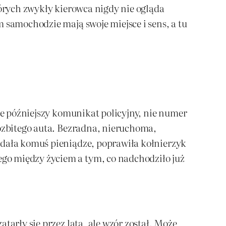
tórych zwykły kierowca nigdy nie ogląda
 samochodzie mają swoje miejsce i sens, a tu
nie późniejszy komunikat policyjny, nie numer
rozbitego auta. Bezradna, nieruchoma,
odała komuś pieniądze, poprawiła kołnierzyk
go między życiem a tym, co nadchodziło już
tarły się przez lata, ale wzór został. Może