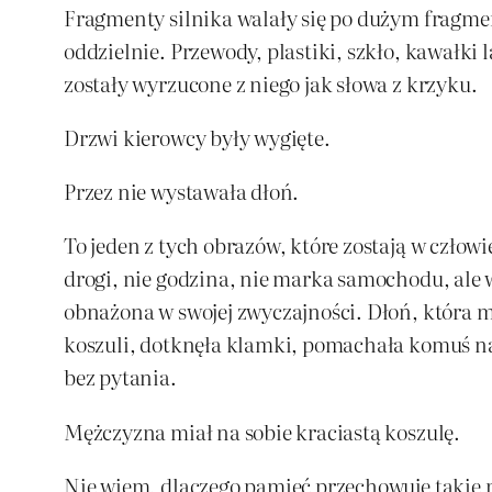
Fragmenty silnika walały się po dużym fragmenc
oddzielnie. Przewody, plastiki, szkło, kawałki
zostały wyrzucone z niego jak słowa z krzyku.
Drzwi kierowcy były wygięte.
Przez nie wystawała dłoń.
To jeden z tych obrazów, które zostają w człow
drogi, nie godzina, nie marka samochodu, ale 
obnażona w swojej zwyczajności. Dłoń, która m
koszuli, dotknęła klamki, pomachała komuś na
bez pytania.
Mężczyzna miał na sobie kraciastą koszulę.
Nie wiem, dlaczego pamięć przechowuje takie rz