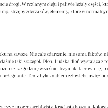
ie drogi. W rozlanym oleju i paliwie leżały części, k
 lamp, strzępy zderzaków, elementy, które w normalnym
ieku na zawsze. Nie całe zdarzenie, nie suma faktów, 
właśnie taki szczegół. Dłoń. Ludzka dłoń wystająca z 
oże jeszcze godzinę wcześniej trzymała kierownicę, p
 pożegnanie. Teraz była znakiem człowieka uwięzione
eczy z uporem archiwisty. Kraciasta koszula. Kolory za