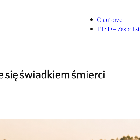
O autorze
PTSD – Zespół st
je się świadkiem śmierci