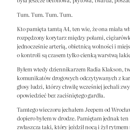
Tum. Tum. Tum. Tum.
Kto pamięta tamtą A4, ten wie, że ona miała wł
rozpędzony korytarz między polami, ciężarówka
jednocześnie arterią, obietnicą wolności i mie
o kontroli są czasem tylko cienką warstwą la
Byłem wtedy dziennikarzem Radia Klakson, twó
komunikatów drogowych odczytywanych z kartki
głosy ludzi, którzy chwilę wcześniej jechali zw
opowiedzieć bez zaciśniętego gardła.
Tamtego wieczoru jechałem Jeepem od Wrocławi
dopiero byłem w drodze. Pamiętam jednak ten 
zwłaszcza taki, który jeździł nocą i żył rytme