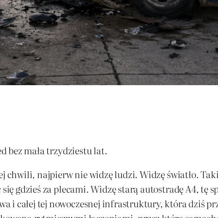
ed bez mała trzydziestu lat.
j chwili, najpierw nie widzę ludzi. Widzę światło. Tak
ć się gdzieś za plecami. Widzę starą autostradę A4, t
 i całej tej nowoczesnej infrastruktury, która dziś 
tkowana rytmicznymi łączeniami, przez które samochód