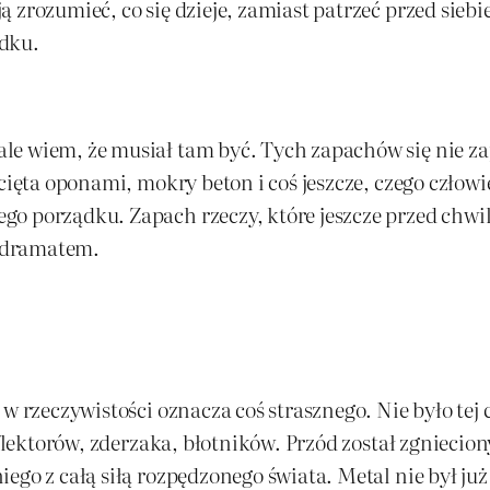
 zrozumieć, co się dzieje, zamiast patrzeć przed sieb
adku.
e wiem, że musiał tam być. Tych zapachów się nie zap
cięta oponami, mokry beton i coś jeszcze, czego człowi
go porządku. Zapach rzeczy, które jeszcze przed chwi
 dramatem.
 w rzeczywistości oznacza coś strasznego. Nie było te
flektorów, zderzaka, błotników. Przód został zgnieciony
ego z całą siłą rozpędzonego świata. Metal nie był ju