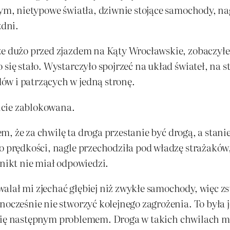
 Dym, nietypowe światła, dziwnie stojące samochody, 
zdni.
ze dużo przed zjazdem na Kąty Wrocławskie, zobaczyłe
 się stało. Wystarczyło spojrzeć na układ świateł, na 
ów i patrzących w jedną stronę.
icie zablokowana.
łem, że za chwilę ta droga przestanie być drogą, a stan
do prędkości, nagle przechodziła pod władzę strażakó
 nikt nie miał odpowiedzi.
alał mi zjechać głębiej niż zwykłe samochody, więc z
dnocześnie nie stworzyć kolejnego zagrożenia. To była
tań się następnym problemem. Droga w takich chwilach m