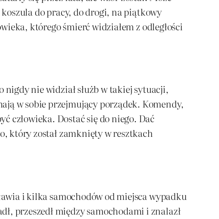
 koszula do pracy, do drogi, na piątkowy
łowieka, którego śmierć widziałem z odległości
nigdy nie widział służb w takiej sytuacji,
mają w sobie przejmujący porządek. Komendy,
ć człowieka. Dostać się do niego. Dać
go, który został zamknięty w resztkach
ocławia i kilka samochodów od miejsca wypadku
adł, przeszedł między samochodami i znalazł