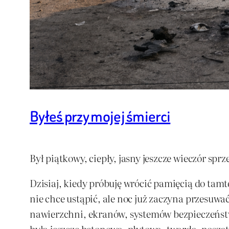
Byłeś przy mojej śmierci
Był piątkowy, ciepły, jasny jeszcze wieczór sprz
Dzisiaj, kiedy próbuję wrócić pamięcią do tamte
nie chce ustąpić, ale noc już zaczyna przesuwa
nawierzchni, ekranów, systemów bezpieczeństwa
była jeszcze betonowa, płytowa, twarda, posza