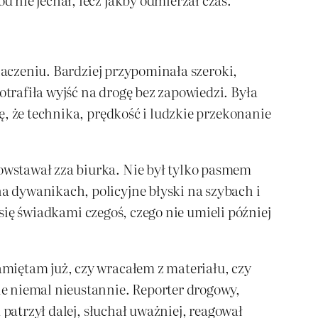
naczeniu. Bardziej przypominała szeroki,
rafiła wyjść na drogę bez zapowiedzi. Była
ę, że technika, prędkość i ludzkie przekonanie
owstawał zza biurka. Nie był tylko pasmem
 dywanikach, policyjne błyski na szybach i
 się świadkami czegoś, czego nie umieli później
miętam już, czy wracałem z materiału, czy
e niemal nieustannie. Reporter drogowy,
 patrzył dalej, słuchał uważniej, reagował