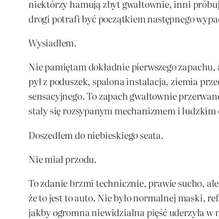
niektórzy hamują zbyt gwałtownie, inni próbują
drogi potrafi być początkiem następnego wyp
Wysiadłem.
Nie pamiętam dokładnie pierwszego zapachu, al
pył z poduszek, spalona instalacja, ziemia prze
sensacyjnego. To zapach gwałtownie przerwane
stały się rozsypanym mechanizmem i ludzkim
Doszedłem do niebieskiego seata.
Nie miał przodu.
To zdanie brzmi technicznie, prawie sucho, ale
że to jest to auto. Nie było normalnej maski, re
jakby ogromna niewidzialna pięść uderzyła w ni