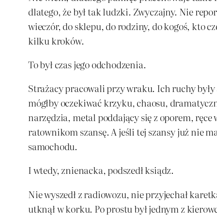
dlatego, że był tak ludzki. Zwyczajny. Nie repo
wieczór, do sklepu, do rodziny, do kogoś, kto c
kilku kroków.
To był czas jego odchodzenia.
Strażacy pracowali przy wraku. Ich ruchy były s
mógłby oczekiwać krzyku, chaosu, dramatyczny
narzędzia, metal poddający się z oporem, ręce
ratownikom szansę. A jeśli tej szansy już nie 
samochodu.
I wtedy, znienacka, podszedł ksiądz.
Nie wyszedł z radiowozu, nie przyjechał karet
utknął w korku. Po prostu był jednym z kiero