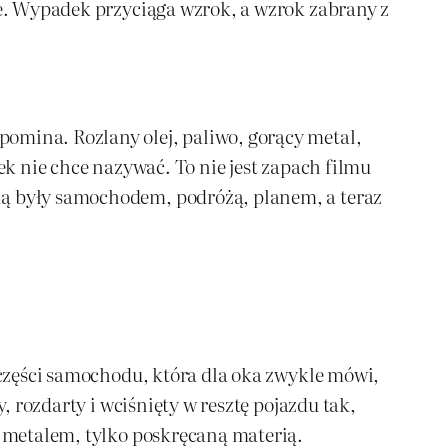
ie. Wypadek przyciąga wzrok, a wzrok zabrany z
omina. Rozlany olej, paliwo, gorący metal,
ek nie chce nazywać. To nie jest zapach filmu
lą były samochodem, podróżą, planem, a teraz
j części samochodu, która dla oka zwykle mówi,
, rozdarty i wciśnięty w resztę pojazdu tak,
ż metalem, tylko poskręcaną materią.