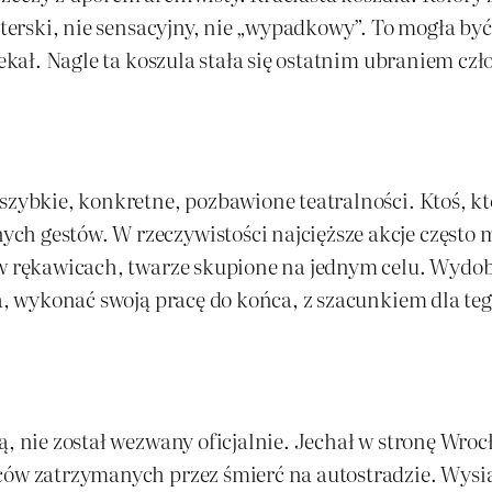
rterski, nie sensacyjny, nie „wypadkowy”. To mogła być
zekał. Nagle ta koszula stała się ostatnim ubraniem cz
zybkie, konkretne, pozbawione teatralności. Ktoś, kto 
ch gestów. W rzeczywistości najcięższe akcje często 
 w rękawicach, twarze skupione na jednym celu. Wydoby
ma, wykonać swoją pracę do końca, z szacunkiem dla te
ką, nie został wezwany oficjalnie. Jechał w stronę Wr
wców zatrzymanych przez śmierć na autostradzie. Wysi