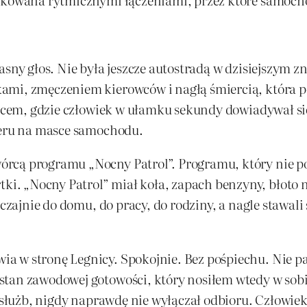
asny głos. Nie była jeszcze autostradą w dzisiejszym z
mi, zmęczeniem kierowców i nagłą śmiercią, która pot
jscem, gdzie człowiek w ułamku sekundy dowiadywał si
kieru na masce samochodu.
rcą programu „Nocny Patrol”. Programu, który nie p
. „Nocny Patrol” miał koła, zapach benzyny, błoto na
yczajnie do domu, do pracy, do rodziny, a nagle stawali
a w stronę Legnicy. Spokojnie. Bez pośpiechu. Nie pa
stan zawodowej gotowości, który nosiłem wtedy w sobi
m służb, nigdy naprawdę nie wyłączał odbioru. Człowiek