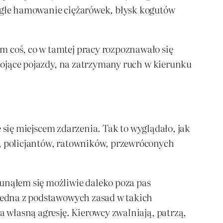
nagłe hamowanie ciężarówek, błysk kogutów
m coś, co w tamtej pracy rozpoznawało się
stojące pojazdy, na zatrzymany ruch w kierunku
ie się miejscem zdarzenia. Tak to wyglądało, jak
w, policjantów, ratowników, przewróconych
sunąłem się możliwie daleko poza pas
 jedna z podstawowych zasad w takich
a własną agresję. Kierowcy zwalniają, patrzą,