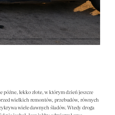
ie późne, lekko złote, w którym dzień jeszcze
ę sprzed wielkich remontów, przebudów, równych
przykrywa wiele dawnych śladów. Wtedy droga
 nie jechał, lecz jakby odmierzał czas.