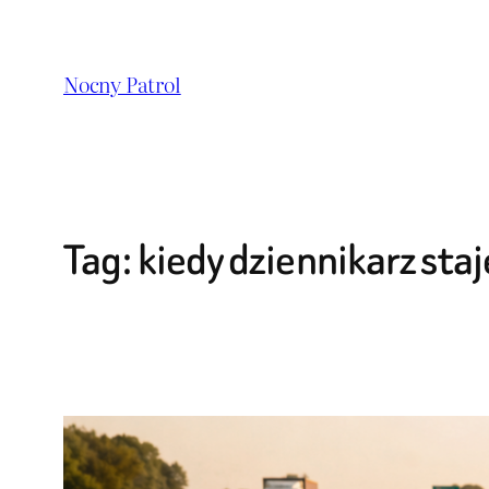
Przejdź
do
Nocny Patrol
treści
Tag:
kiedy dziennikarz sta