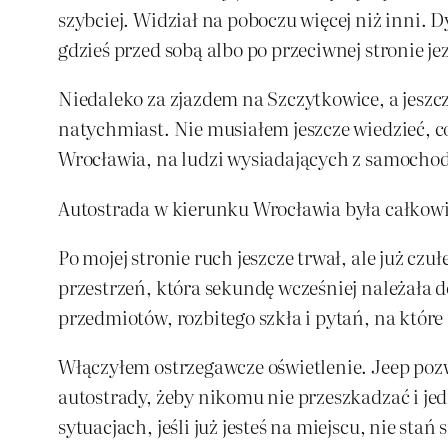
szybciej. Widział na poboczu więcej niż inni.
gdzieś przed sobą albo po przeciwnej stronie je
Niedaleko za zjazdem na Szczytkowice, a jeszc
natychmiast. Nie musiałem jeszcze wiedzieć, co
Wrocławia, na ludzi wysiadających z samochod
Autostrada w kierunku Wrocławia była całkow
Po mojej stronie ruch jeszcze trwał, ale już czu
przestrzeń, która sekundę wcześniej należała 
przedmiotów, rozbitego szkła i pytań, na które
Włączyłem ostrzegawcze oświetlenie. Jeep pozw
autostrady, żeby nikomu nie przeszkadzać i je
sytuacjach, jeśli już jesteś na miejscu, nie s