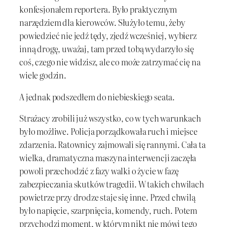
konfesjonałem reportera. Było praktycznym
narzędziem dla kierowców. Służyło temu, żeby
powiedzieć nie jedź tędy, zjedź wcześniej, wybierz
inną drogę, uważaj, tam przed tobą wydarzyło się
coś, czego nie widzisz, ale co może zatrzymać cię na
wiele godzin.
A jednak podszedłem do niebieskiego seata.
Strażacy zrobili już wszystko, co w tych warunkach
było możliwe. Policja porządkowała ruch i miejsce
zdarzenia. Ratownicy zajmowali się rannymi. Cała ta
wielka, dramatyczna maszyna interwencji zaczęła
powoli przechodzić z fazy walki o życie w fazę
zabezpieczania skutków tragedii. W takich chwilach
powietrze przy drodze staje się inne. Przed chwilą
było napięcie, szarpnięcia, komendy, ruch. Potem
przychodzi moment, w którym nikt nie mówi tego