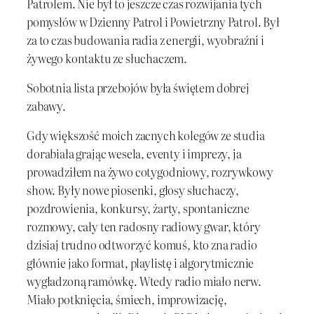
Patrolem. Nie był to jeszcze czas rozwijania tych
pomysłów w Dzienny Patrol i Powietrzny Patrol. Był
za to czas budowania radia z energii, wyobraźni i
żywego kontaktu ze słuchaczem.
Sobotnia lista przebojów była świętem dobrej
zabawy.
Gdy większość moich zacnych kolegów ze studia
dorabiała grając wesela, eventy i imprezy, ja
prowadziłem na żywo cotygodniowy, rozrywkowy
show. Były nowe piosenki, głosy słuchaczy,
pozdrowienia, konkursy, żarty, spontaniczne
rozmowy, cały ten radosny radiowy gwar, który
dzisiaj trudno odtworzyć komuś, kto zna radio
głównie jako format, playlistę i algorytmicznie
wygładzoną ramówkę. Wtedy radio miało nerw.
Miało potknięcia, śmiech, improwizację,