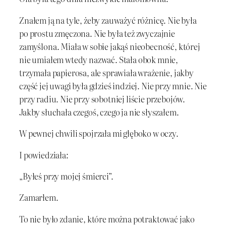
Znałem ją na tyle, żeby zauważyć różnicę. Nie była
po prostu zmęczona. Nie była też zwyczajnie
zamyślona. Miała w sobie jakąś nieobecność, której
nie umiałem wtedy nazwać. Stała obok mnie,
trzymała papierosa, ale sprawiała wrażenie, jakby
część jej uwagi była gdzieś indziej. Nie przy mnie. Nie
przy radiu. Nie przy sobotniej liście przebojów.
Jakby słuchała czegoś, czego ja nie słyszałem.
W pewnej chwili spojrzała mi głęboko w oczy.
I powiedziała:
„Byłeś przy mojej śmierci”.
Zamarłem.
To nie było zdanie, które można potraktować jako