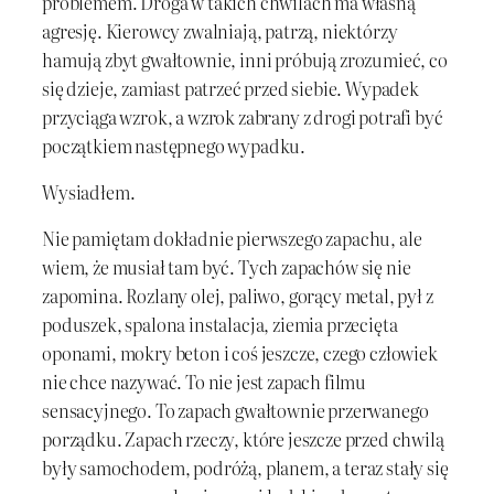
problemem. Droga w takich chwilach ma własną
agresję. Kierowcy zwalniają, patrzą, niektórzy
hamują zbyt gwałtownie, inni próbują zrozumieć, co
się dzieje, zamiast patrzeć przed siebie. Wypadek
przyciąga wzrok, a wzrok zabrany z drogi potrafi być
początkiem następnego wypadku.
Wysiadłem.
Nie pamiętam dokładnie pierwszego zapachu, ale
wiem, że musiał tam być. Tych zapachów się nie
zapomina. Rozlany olej, paliwo, gorący metal, pył z
poduszek, spalona instalacja, ziemia przecięta
oponami, mokry beton i coś jeszcze, czego człowiek
nie chce nazywać. To nie jest zapach filmu
sensacyjnego. To zapach gwałtownie przerwanego
porządku. Zapach rzeczy, które jeszcze przed chwilą
były samochodem, podróżą, planem, a teraz stały się