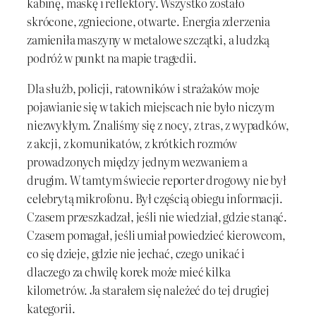
kabinę, maskę i reflektory. Wszystko zostało
skrócone, zgniecione, otwarte. Energia zderzenia
zamieniła maszyny w metalowe szczątki, a ludzką
podróż w punkt na mapie tragedii.
Dla służb, policji, ratowników i strażaków moje
pojawianie się w takich miejscach nie było niczym
niezwykłym. Znaliśmy się z nocy, z tras, z wypadków,
z akcji, z komunikatów, z krótkich rozmów
prowadzonych między jednym wezwaniem a
drugim. W tamtym świecie reporter drogowy nie był
celebrytą mikrofonu. Był częścią obiegu informacji.
Czasem przeszkadzał, jeśli nie wiedział, gdzie stanąć.
Czasem pomagał, jeśli umiał powiedzieć kierowcom,
co się dzieje, gdzie nie jechać, czego unikać i
dlaczego za chwilę korek może mieć kilka
kilometrów. Ja starałem się należeć do tej drugiej
kategorii.