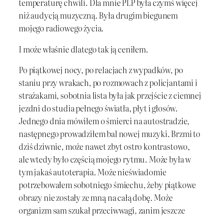
temperaturę chwili. Dla mnie PLP była czymś więcej
niż audycją muzyczną. Była drugim biegunem
mojego radiowego życia.
I może właśnie dlatego tak ją ceniłem.
Po piątkowej nocy, po relacjach z wypadków, po
staniu przy wrakach, po rozmowach z policjantami i
strażakami, sobotnia lista była jak przejście z ciemnej
jezdni do studia pełnego światła, płyt i głosów.
Jednego dnia mówiłem o śmierci na autostradzie,
następnego prowadziłem bal nowej muzyki. Brzmi to
dziś dziwnie, może nawet zbyt ostro kontrastowo,
ale wtedy było częścią mojego rytmu. Może była w
tym jakaś autoterapia. Może nieświadomie
potrzebowałem sobotniego śmiechu, żeby piątkowe
obrazy nie zostały ze mną na całą dobę. Może
organizm sam szukał przeciwwagi, zanim jeszcze