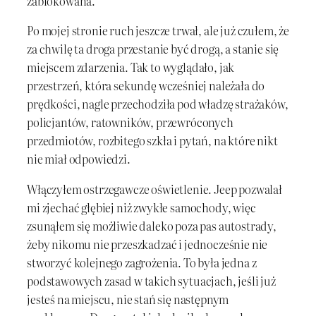
zablokowana.
Po mojej stronie ruch jeszcze trwał, ale już czułem, że
za chwilę ta droga przestanie być drogą, a stanie się
miejscem zdarzenia. Tak to wyglądało, jak
przestrzeń, która sekundę wcześniej należała do
prędkości, nagle przechodziła pod władzę strażaków,
policjantów, ratowników, przewróconych
przedmiotów, rozbitego szkła i pytań, na które nikt
nie miał odpowiedzi.
Włączyłem ostrzegawcze oświetlenie. Jeep pozwalał
mi zjechać głębiej niż zwykłe samochody, więc
zsunąłem się możliwie daleko poza pas autostrady,
żeby nikomu nie przeszkadzać i jednocześnie nie
stworzyć kolejnego zagrożenia. To była jedna z
podstawowych zasad w takich sytuacjach, jeśli już
jesteś na miejscu, nie stań się następnym