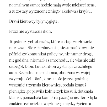
normalnym samochodzie mają swoje miejsce i sens,
a tu zostały wyrzucone z niego jak słowa z krzyku.
Drzwi kierowcy były wygięte.
Przez nie wystawała dłoń.
To jeden z tych obrazów, które zostają w człowieku
na zawsze. Nie całe zdarzenie, nie suma faktów, nie
późniejszy komunikat policyjny, nie numer drogi,
nie godzina, nie marka samochodu, ale właśnie taki
szczegół. Dłoń. Ludzka dłoń wystająca z rozbitego
auta. Bezradna, nieruchoma, obnażona w swojej
zwyczajności. Dłoń, która może jeszcze godzinę
wcześniej trzymała kierownicę, podała komuś
pieniądze, poprawiła kołnierzyk koszuli, dotknęła
klamki, pomachała komuś na pożegnanie. Teraz była
znakiem człowieka uwięzionego między życiem a