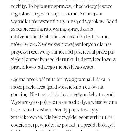
rozbity. To było auto sprawcy, choć wtedy jeszcze
tego słowa używało się ostrożnie. Na miejscu
wypadku pierwsze minuty nie są od wyroków. Są od
zabezpieczenia, ratowania, sprawdzania,
oddychania, działania. Jednak układ zdarzenia
mówił wiele. Z wówczas niewyjaśnionych dla nas
przyczyn czerwony samochód przejechał przez pas
zieleni z przeciwnego kierunku i uderzył czołowo w
prawidłowo jadącego niebieskiego seata.
Łączna prędkość musiała być ogromna. Bliska, a
może przekraczająca dwieście kilometrów na
godzinę. Nie trzeba było być biegłym, żeby to czuć.
Wystarczyło spojrzeć na samochody, a właściwie na
to, co z nich zostało. Przody pojazdów były
zmasakrowane. Nie było zwykłej geometrii aut, tej
codziennej pewności, że pojazd ma przód, bok, tył,