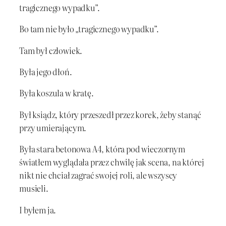
tragicznego wypadku”.
Bo tam nie było „tragicznego wypadku”.
Tam był człowiek.
Była jego dłoń.
Była koszula w kratę.
Był ksiądz, który przeszedł przez korek, żeby stanąć
przy umierającym.
Była stara betonowa A4, która pod wieczornym
światłem wyglądała przez chwilę jak scena, na której
nikt nie chciał zagrać swojej roli, ale wszyscy
musieli.
I byłem ja.