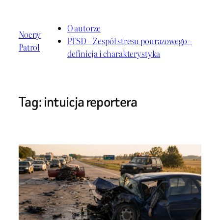
Przejdź
do
O autorze
Nocny
treści
PTSD – Zespół stresu pourazowego –
Patrol
definicja i charakterystyka
Tag:
intuicja reportera