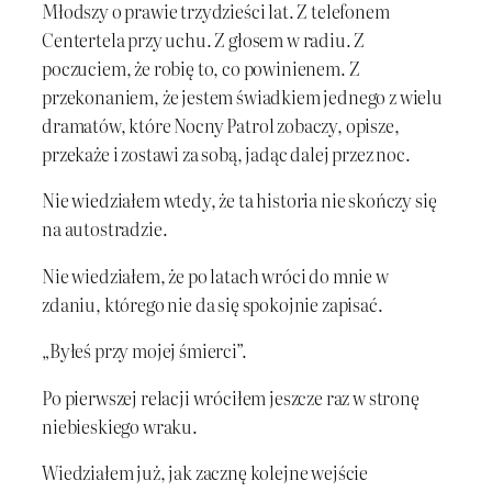
Młodszy o prawie trzydzieści lat. Z telefonem
Centertela przy uchu. Z głosem w radiu. Z
poczuciem, że robię to, co powinienem. Z
przekonaniem, że jestem świadkiem jednego z wielu
dramatów, które Nocny Patrol zobaczy, opisze,
przekaże i zostawi za sobą, jadąc dalej przez noc.
Nie wiedziałem wtedy, że ta historia nie skończy się
na autostradzie.
Nie wiedziałem, że po latach wróci do mnie w
zdaniu, którego nie da się spokojnie zapisać.
„Byłeś przy mojej śmierci”.
Po pierwszej relacji wróciłem jeszcze raz w stronę
niebieskiego wraku.
Wiedziałem już, jak zacznę kolejne wejście