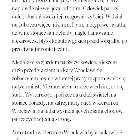
taki, który jeździł nocą i żył rytmem służb, nigdy
naprawdę nie wyłączał odbioru. Człowiek patrzył
dalej, słuchał uważniej, reagował szybciej. Widział
na poboczu więcej niż inni. Dym, nietypowe światła,
dziwnie stojące samochody, nagłe hamowanie
ciężarówek, błysk kogutów gdzieś przed sobą albo po
przeciwnej stronie jezdni.
Niedaleko za zjazdem na Szczytkowice, a jeszcze
dużo przed zjazdem na Kąty Wrocławskie,
zobaczyłem coś, co w tamtej pracy rozpoznawało się
natychmiast. Nie musiałem jeszcze wiedzieć, co się
stało. Wystarczyło spojrzeć na układ świateł, na
stojące pojazdy, na zatrzymany ruch w kierunku
Wrocławia, na ludzi wysiadających z samochodów i
patrzących w jedną stronę.
Autostrada w kierunku Wrocławia była całkowicie