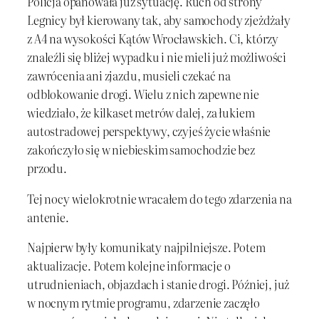
Policja opanowała już sytuację. Ruch od strony
Legnicy był kierowany tak, aby samochody zjeżdżały
z A4 na wysokości Kątów Wrocławskich. Ci, którzy
znaleźli się bliżej wypadku i nie mieli już możliwości
zawrócenia ani zjazdu, musieli czekać na
odblokowanie drogi. Wielu z nich zapewne nie
wiedziało, że kilkaset metrów dalej, za łukiem
autostradowej perspektywy, czyjeś życie właśnie
zakończyło się w niebieskim samochodzie bez
przodu.
Tej nocy wielokrotnie wracałem do tego zdarzenia na
antenie.
Najpierw były komunikaty najpilniejsze. Potem
aktualizacje. Potem kolejne informacje o
utrudnieniach, objazdach i stanie drogi. Później, już
w nocnym rytmie programu, zdarzenie zaczęło