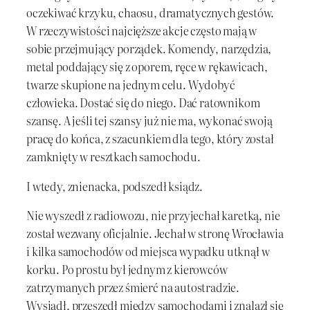
oczekiwać krzyku, chaosu, dramatycznych gestów.
W rzeczywistości najcięższe akcje często mają w
sobie przejmujący porządek. Komendy, narzędzia,
metal poddający się z oporem, ręce w rękawicach,
twarze skupione na jednym celu. Wydobyć
człowieka. Dostać się do niego. Dać ratownikom
szansę. A jeśli tej szansy już nie ma, wykonać swoją
pracę do końca, z szacunkiem dla tego, który został
zamknięty w resztkach samochodu.
I wtedy, znienacka, podszedł ksiądz.
Nie wyszedł z radiowozu, nie przyjechał karetką, nie
został wezwany oficjalnie. Jechał w stronę Wrocławia
i kilka samochodów od miejsca wypadku utknął w
korku. Po prostu był jednym z kierowców
zatrzymanych przez śmierć na autostradzie.
Wysiadł, przeszedł między samochodami i znalazł się