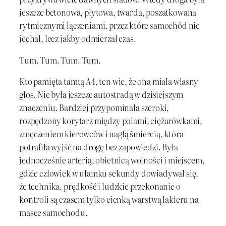
jeszcze betonowa, płytowa, twarda, poszatkowana
rytmicznymi łączeniami, przez które samochód nie
jechał, lecz jakby odmierzał czas.
Tum. Tum. Tum. Tum.
Kto pamięta tamtą A4, ten wie, że ona miała własny
głos. Nie była jeszcze autostradą w dzisiejszym
znaczeniu. Bardziej przypominała szeroki,
rozpędzony korytarz między polami, ciężarówkami,
zmęczeniem kierowców i nagłą śmiercią, która
potrafiła wyjść na drogę bez zapowiedzi. Była
jednocześnie arterią, obietnicą wolności i miejscem,
gdzie człowiek w ułamku sekundy dowiadywał się,
że technika, prędkość i ludzkie przekonanie o
kontroli są czasem tylko cienką warstwą lakieru na
masce samochodu.