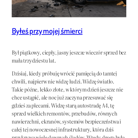
Byłeś przy mojej śmierci
Był piątkowy, ciepły, jasny jeszcze wieczór sprzed bez
mała trzydziestu lat.
Dzisiaj, kiedy próbuję wrócić pamięcią do tamtej
chwili, najpierw nie widzę ludzi. Widzę światło.
Takie późne, lekko złote, w którym dzień jeszcze nie
chce ustąpić, ale noc już zaczyna przesuwać się
gdzieś za plecami. Widzę starą autostradę A4, tę
sprzed wielkich remontów, przebudów, równych
nawierzchni, ekranów, systemów bezpieczeństwa i
całej tej nowoczesnej infrastruktury, która dziś
przykrywa wiele dawnych śladów. Wtedy droga była