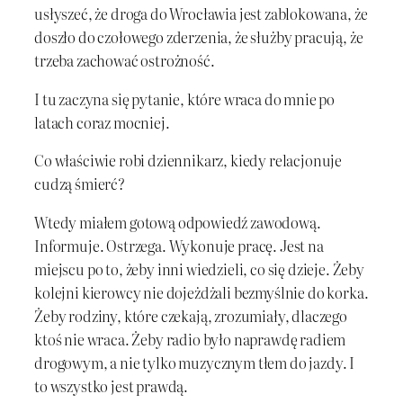
usłyszeć, że droga do Wrocławia jest zablokowana, że
doszło do czołowego zderzenia, że służby pracują, że
trzeba zachować ostrożność.
I tu zaczyna się pytanie, które wraca do mnie po
latach coraz mocniej.
Co właściwie robi dziennikarz, kiedy relacjonuje
cudzą śmierć?
Wtedy miałem gotową odpowiedź zawodową.
Informuje. Ostrzega. Wykonuje pracę. Jest na
miejscu po to, żeby inni wiedzieli, co się dzieje. Żeby
kolejni kierowcy nie dojeżdżali bezmyślnie do korka.
Żeby rodziny, które czekają, zrozumiały, dlaczego
ktoś nie wraca. Żeby radio było naprawdę radiem
drogowym, a nie tylko muzycznym tłem do jazdy. I
to wszystko jest prawdą.