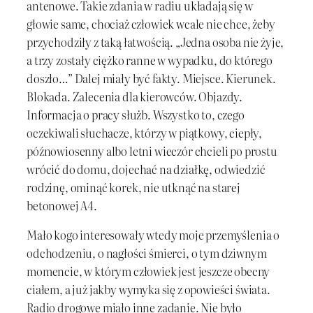
antenowe. Takie zdania w radiu układają się w
głowie same, chociaż człowiek wcale nie chce, żeby
przychodziły z taką łatwością. „Jedna osoba nie żyje,
a trzy zostały ciężko ranne w wypadku, do którego
doszło…” Dalej miały być fakty. Miejsce. Kierunek.
Blokada. Zalecenia dla kierowców. Objazdy.
Informacja o pracy służb. Wszystko to, czego
oczekiwali słuchacze, którzy w piątkowy, ciepły,
późnowiosenny albo letni wieczór chcieli po prostu
wrócić do domu, dojechać na działkę, odwiedzić
rodzinę, ominąć korek, nie utknąć na starej
betonowej A4.
Mało kogo interesowały wtedy moje przemyślenia o
odchodzeniu, o nagłości śmierci, o tym dziwnym
momencie, w którym człowiek jest jeszcze obecny
ciałem, a już jakby wymyka się z opowieści świata.
Radio drogowe miało inne zadanie. Nie było