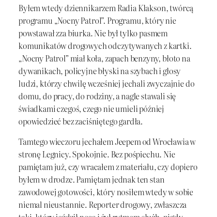
Byłem wtedy dziennikarzem Radia Klakson, twórcą
programu „Nocny Patrol”. Programu, który nie
powstawał zza biurka. Nie był tylko pasmem
komunikatów drogowych odczytywanych z kartki.
„Nocny Patrol” miał koła, zapach benzyny, błoto na
dywanikach, policyjne błyski na szybach i głosy
ludzi, którzy chwilę wcześniej jechali zwyczajnie do
domu, do pracy, do rodziny, a nagle stawali się
świadkami czegoś, czego nie umieli później
opowiedzieć bez zaciśniętego gardła.
Tamtego wieczoru jechałem Jeepem od Wrocławia w
stronę Legnicy. Spokojnie. Bez pośpiechu. Nie
pamiętam już, czy wracałem z materiału, czy dopiero
byłem w drodze. Pamiętam jednak ten stan
zawodowej gotowości, który nosiłem wtedy w sobie
niemal nieustannie. Reporter drogowy, zwłaszcza