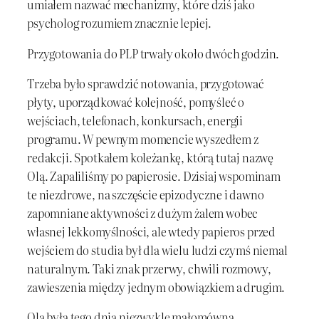
umiałem nazwać mechanizmy, które dziś jako
psycholog rozumiem znacznie lepiej.
Przygotowania do PLP trwały około dwóch godzin.
Trzeba było sprawdzić notowania, przygotować
płyty, uporządkować kolejność, pomyśleć o
wejściach, telefonach, konkursach, energii
programu. W pewnym momencie wyszedłem z
redakcji. Spotkałem koleżankę, którą tutaj nazwę
Olą. Zapaliliśmy po papierosie. Dzisiaj wspominam
te niezdrowe, na szczęście epizodyczne i dawno
zapomniane aktywności z dużym żalem wobec
własnej lekkomyślności, ale wtedy papieros przed
wejściem do studia był dla wielu ludzi czymś niemal
naturalnym. Taki znak przerwy, chwili rozmowy,
zawieszenia między jednym obowiązkiem a drugim.
Ola była tego dnia niezwykle małomówna.