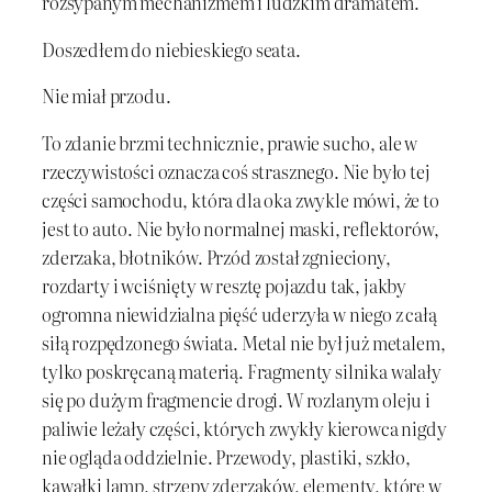
rozsypanym mechanizmem i ludzkim dramatem.
Doszedłem do niebieskiego seata.
Nie miał przodu.
To zdanie brzmi technicznie, prawie sucho, ale w
rzeczywistości oznacza coś strasznego. Nie było tej
części samochodu, która dla oka zwykle mówi, że to
jest to auto. Nie było normalnej maski, reflektorów,
zderzaka, błotników. Przód został zgnieciony,
rozdarty i wciśnięty w resztę pojazdu tak, jakby
ogromna niewidzialna pięść uderzyła w niego z całą
siłą rozpędzonego świata. Metal nie był już metalem,
tylko poskręcaną materią. Fragmenty silnika walały
się po dużym fragmencie drogi. W rozlanym oleju i
paliwie leżały części, których zwykły kierowca nigdy
nie ogląda oddzielnie. Przewody, plastiki, szkło,
kawałki lamp, strzępy zderzaków, elementy, które w