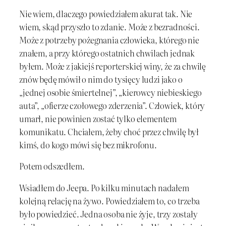
Nie wiem, dlaczego powiedziałem akurat tak. Nie
wiem, skąd przyszło to zdanie. Może z bezradności.
Może z potrzeby pożegnania człowieka, którego nie
znałem, a przy którego ostatnich chwilach jednak
byłem. Może z jakiejś reporterskiej winy, że za chwilę
znów będę mówił o nim do tysięcy ludzi jako o
„jednej osobie śmiertelnej”, „kierowcy niebieskiego
auta”, „ofierze czołowego zderzenia”. Człowiek, który
umarł, nie powinien zostać tylko elementem
komunikatu. Chciałem, żeby choć przez chwilę był
kimś, do kogo mówi się bez mikrofonu.
Potem odszedłem.
Wsiadłem do Jeepa. Po kilku minutach nadałem
kolejną relację na żywo. Powiedziałem to, co trzeba
było powiedzieć. Jedna osoba nie żyje, trzy zostały