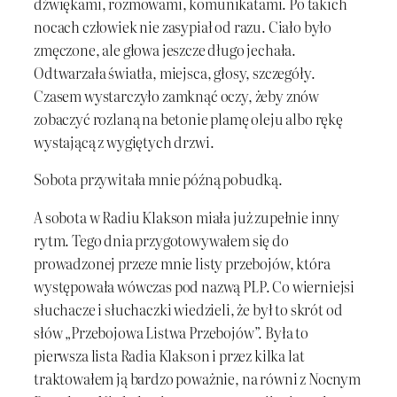
dźwiękami, rozmowami, komunikatami. Po takich
nocach człowiek nie zasypiał od razu. Ciało było
zmęczone, ale głowa jeszcze długo jechała.
Odtwarzała światła, miejsca, głosy, szczegóły.
Czasem wystarczyło zamknąć oczy, żeby znów
zobaczyć rozlaną na betonie plamę oleju albo rękę
wystającą z wygiętych drzwi.
Sobota przywitała mnie późną pobudką.
A sobota w Radiu Klakson miała już zupełnie inny
rytm. Tego dnia przygotowywałem się do
prowadzonej przeze mnie listy przebojów, która
występowała wówczas pod nazwą PLP. Co wierniejsi
słuchacze i słuchaczki wiedzieli, że był to skrót od
słów „Przebojowa Listwa Przebojów”. Była to
pierwsza lista Radia Klakson i przez kilka lat
traktowałem ją bardzo poważnie, na równi z Nocnym