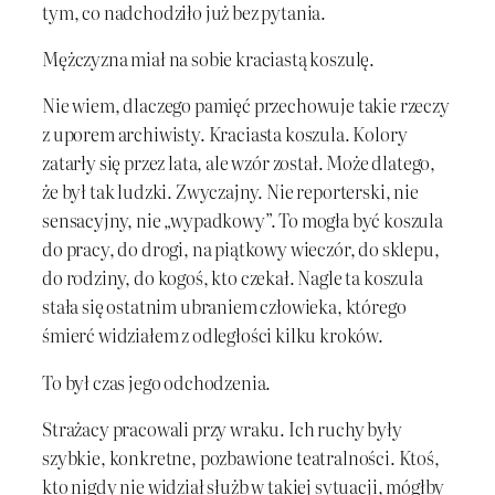
tym, co nadchodziło już bez pytania.
Mężczyzna miał na sobie kraciastą koszulę.
Nie wiem, dlaczego pamięć przechowuje takie rzeczy
z uporem archiwisty. Kraciasta koszula. Kolory
zatarły się przez lata, ale wzór został. Może dlatego,
że był tak ludzki. Zwyczajny. Nie reporterski, nie
sensacyjny, nie „wypadkowy”. To mogła być koszula
do pracy, do drogi, na piątkowy wieczór, do sklepu,
do rodziny, do kogoś, kto czekał. Nagle ta koszula
stała się ostatnim ubraniem człowieka, którego
śmierć widziałem z odległości kilku kroków.
To był czas jego odchodzenia.
Strażacy pracowali przy wraku. Ich ruchy były
szybkie, konkretne, pozbawione teatralności. Ktoś,
kto nigdy nie widział służb w takiej sytuacji, mógłby