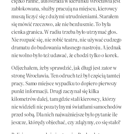
ciężko ranne, autostrada w kierunku Wrocławia jest
zablokowana, służby pracują na miejscu, kierowcy
muszą liczyć się z dużymi utrudnieniami. Starałem
się mówić rzeczowo, ale nie bezdusznie. To była
cienka granica. W radiu trzeba było utrzymać głos.
Nie rozpaść się, nie robić teatru, nie używać cudzego
dramatu do budowania własnego nastroju. A jednak
nie wolno było też udawać, że chodzi tylko o korek.
Odjechałem, żeby sprawdzić, jak długi jest zator w
stronę Wrocławia. Ten odruch też był częścią tamtej
pracy. Samo miejsce wypadku to dopiero pierwszy
punkt informacji. Drugi zaczynał się kilka
kilometrów dalej, tam gdzie stali kierowcy, którzy
nie widzieli nic poza tylnymi światłami samochodów
przed sobą. Dla nich najważniejsze było pytanie ile
jeszcze, którędy objechać, czy zdążymy, co się stało?