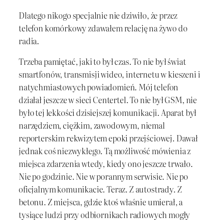
Dlatego nikogo specjalnie nie dziwiło, że przez
telefon komórkowy zdawałem relację na żywo do
radia.
Trzeba pamiętać, jaki to był czas. To nie był świat
smartfonów, transmisji wideo, internetu w kieszeni i
natychmiastowych powiadomień. Mój telefon
działał jeszcze w sieci Centertel. To nie był GSM, nie
było tej lekkości dzisiejszej komunikacji. Aparat był
narzędziem, ciężkim, zawodowym, niemal
reporterskim rekwizytem epoki przejściowej. Dawał
jednak coś niezwykłego. Tą możliwość mówienia z
miejsca zdarzenia wtedy, kiedy ono jeszcze trwało.
Nie po godzinie. Nie w porannym serwisie. Nie po
oficjalnym komunikacie. Teraz. Z autostrady. Z
betonu. Z miejsca, gdzie ktoś właśnie umierał, a
tysiące ludzi przy odbiornikach radiowych mogły