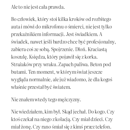
Ale to nie jest cała prawda.
Bo człowiek, który stoi kilka kroków od rozbitego
auta i mówi do mikrofonu o śmierci, nie jest tylko
przekaźnikiem informacji. Jest świadkiem. A
świadek, nawet jeśli bardzo chce być profesjonalny,
zabiera coś ze sobą. Spojrzenie. Dłoń. Kraciastą
koszulę. Księdza, który pojawił się z korka.
Strażaków przy wraku. Zapach paliwa. Beton pod
butami. Ten moment, w którym świat jeszcze
wygląda normalnie, ale już wiadomo, że dla kogoś
właśnie przestał być światem.
Nie znałem wtedy tego mężczyzny.
Nie wiedziałem, kim był. Skąd jechał. Do kogo. Czy
ktoś czekał na niego z kolacją. Czy miał dzieci. Czy
miał żonę. Czy rano śmiał się z kimś przez telefon.