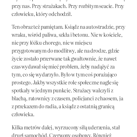
przy nas. Przy strażakach. Przy rozbitym seacie. Przy
człowieku, który odchodził.
Ten obraz też pamiętam. Ksiądz na autostradzie, przy
wraku, wśród paliwa, szkła i betonu. Nie w kościele,
nie przy łóżku chorego, nie w miejscu
przygotowanym do modlitwy, ale na drodze, gdzie
życie zostało przerwane tak gwałtownie, że nawet
czas wydawał się mieć problem, żeby nadążyć za
tym, co się wydarzyło. Było w tym coś porażająco
prostego. Jakby wszystkie role społeczne nagle się
spotkały w jednym punkcie. Strażacy walczyli z
blachą, ratownicy z czasem, policjanci z chaosem, ja
z przekazem do radia, a ksiądz z ostatnią granicą
człowieka.
Kilka metrów dalej, wyrzucony siłą uderzenia, stał
drugi samochód. Czerwony osobowy. Również