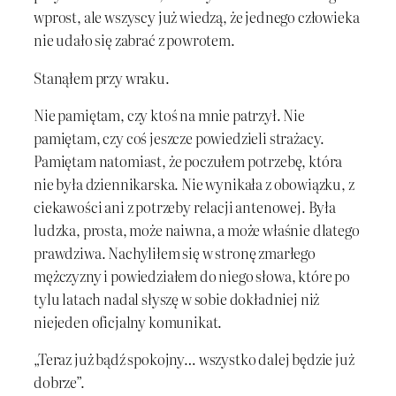
wprost, ale wszyscy już wiedzą, że jednego człowieka
nie udało się zabrać z powrotem.
Stanąłem przy wraku.
Nie pamiętam, czy ktoś na mnie patrzył. Nie
pamiętam, czy coś jeszcze powiedzieli strażacy.
Pamiętam natomiast, że poczułem potrzebę, która
nie była dziennikarska. Nie wynikała z obowiązku, z
ciekawości ani z potrzeby relacji antenowej. Była
ludzka, prosta, może naiwna, a może właśnie dlatego
prawdziwa. Nachyliłem się w stronę zmarłego
mężczyzny i powiedziałem do niego słowa, które po
tylu latach nadal słyszę w sobie dokładniej niż
niejeden oficjalny komunikat.
„Teraz już bądź spokojny… wszystko dalej będzie już
dobrze”.