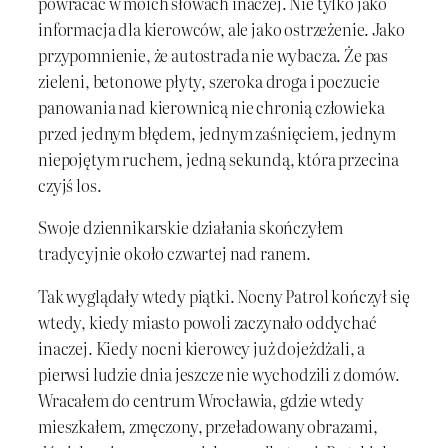
powracać w moich słowach inaczej. Nie tylko jako
informacja dla kierowców, ale jako ostrzeżenie. Jako
przypomnienie, że autostrada nie wybacza. Że pas
zieleni, betonowe płyty, szeroka droga i poczucie
panowania nad kierownicą nie chronią człowieka
przed jednym błędem, jednym zaśnięciem, jednym
niepojętym ruchem, jedną sekundą, która przecina
czyjś los.
Swoje dziennikarskie działania skończyłem
tradycyjnie około czwartej nad ranem.
Tak wyglądały wtedy piątki. Nocny Patrol kończył się
wtedy, kiedy miasto powoli zaczynało oddychać
inaczej. Kiedy nocni kierowcy już dojeżdżali, a
pierwsi ludzie dnia jeszcze nie wychodzili z domów.
Wracałem do centrum Wrocławia, gdzie wtedy
mieszkałem, zmęczony, przeładowany obrazami,