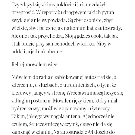
Czy zdążył się z kimś pokłócić i już nie zdążył
przeprosić. W reportażu drogowym takich pytań
zwykle się nie wypowiada. Są zbyt osobiste, zbyt
wielkie, zbyt bolesne jak na komunikat z autostrady.
Ale one i tak przychodzą. Stoją gdzieś obok, tak jak
stali ludzie przy samochodach w korku. Niby w
oddali, a jednak obecne.
Relacjonowałem więc.
Mówiłem do radia o zablokowanej autostradzie, o
zderzeniu, o służbach, o utrudnieniach, o tym, że
kierowcy jadący w stronę Wrocławia muszą liczyć się
z długim postojem. Mówiłem językiem, który miał
być rzeczowy, możliwie opanowany, użyteczny.
Takim, jakiego wymagała antena. A jednocześnie
czułem, że uczestniczę w czymś, czego nie da się
zamknąć w zdaniu „Na autostradzie A4 doszło do