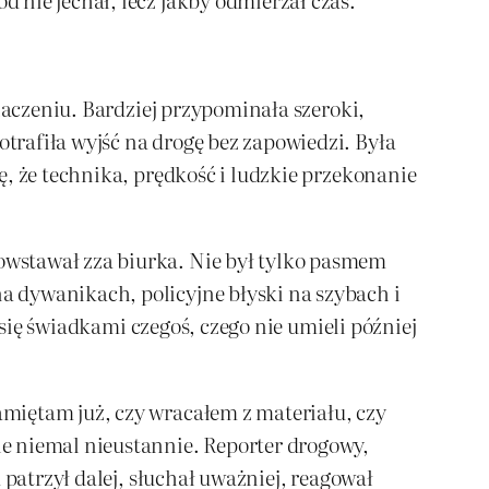
naczeniu. Bardziej przypominała szeroki,
rafiła wyjść na drogę bez zapowiedzi. Była
ę, że technika, prędkość i ludzkie przekonanie
owstawał zza biurka. Nie był tylko pasmem
 dywanikach, policyjne błyski na szybach i
 się świadkami czegoś, czego nie umieli później
miętam już, czy wracałem z materiału, czy
e niemal nieustannie. Reporter drogowy,
 patrzył dalej, słuchał uważniej, reagował