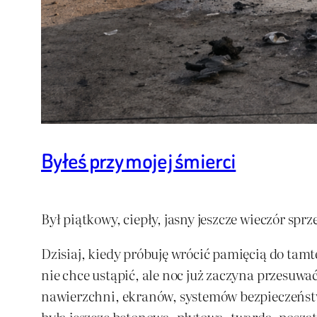
Byłeś przy mojej śmierci
Był piątkowy, ciepły, jasny jeszcze wieczór sprz
Dzisiaj, kiedy próbuję wrócić pamięcią do tamte
nie chce ustąpić, ale noc już zaczyna przesuwa
nawierzchni, ekranów, systemów bezpieczeństwa
była jeszcze betonowa, płytowa, twarda, posza