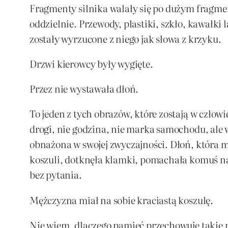
Fragmenty silnika walały się po dużym fragmenc
oddzielnie. Przewody, plastiki, szkło, kawałki
zostały wyrzucone z niego jak słowa z krzyku.
Drzwi kierowcy były wygięte.
Przez nie wystawała dłoń.
To jeden z tych obrazów, które zostają w człow
drogi, nie godzina, nie marka samochodu, ale 
obnażona w swojej zwyczajności. Dłoń, która m
koszuli, dotknęła klamki, pomachała komuś na
bez pytania.
Mężczyzna miał na sobie kraciastą koszulę.
Nie wiem, dlaczego pamięć przechowuje takie rz