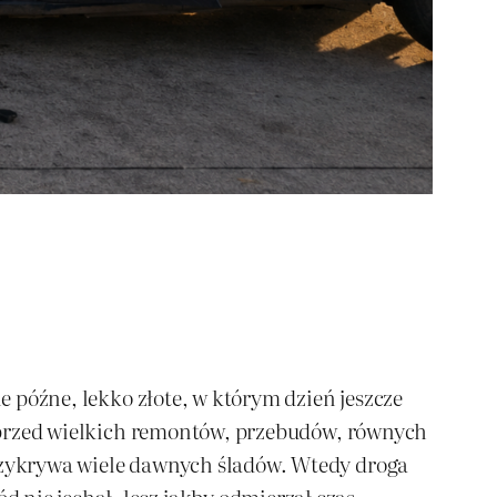
ie późne, lekko złote, w którym dzień jeszcze
ę sprzed wielkich remontów, przebudów, równych
przykrywa wiele dawnych śladów. Wtedy droga
 nie jechał, lecz jakby odmierzał czas.