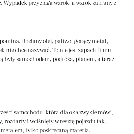
ie. Wypadek przyciąga wzrok, a wzrok zabrany z
omina. Rozlany olej, paliwo, gorący metal,
ek nie chce nazywać. To nie jest zapach filmu
lą były samochodem, podróżą, planem, a teraz
j części samochodu, która dla oka zwykle mówi,
, rozdarty i wciśnięty w resztę pojazdu tak,
ż metalem, tylko poskręcaną materią.