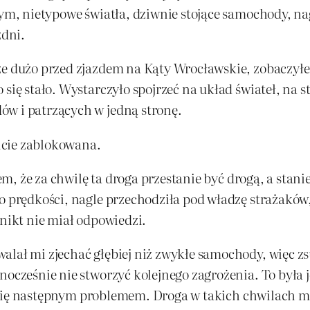
 Dym, nietypowe światła, dziwnie stojące samochody, 
zdni.
ze dużo przed zjazdem na Kąty Wrocławskie, zobaczyłe
 się stało. Wystarczyło spojrzeć na układ świateł, na 
ów i patrzących w jedną stronę.
icie zablokowana.
łem, że za chwilę ta droga przestanie być drogą, a stan
do prędkości, nagle przechodziła pod władzę strażakó
 nikt nie miał odpowiedzi.
alał mi zjechać głębiej niż zwykłe samochody, więc z
dnocześnie nie stworzyć kolejnego zagrożenia. To była
tań się następnym problemem. Droga w takich chwilach m