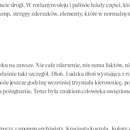
ie drogi. W rozlanym oleju i paliwie leżały części, k
 lamp, strzępy zderzaków, elementy, które w normalnym
ieku na zawsze. Nie całe zdarzenie, nie suma faktów, 
właśnie taki szczegół. Dłoń. Ludzka dłoń wystająca z 
oże jeszcze godzinę wcześniej trzymała kierownicę, p
 pożegnanie. Teraz była znakiem człowieka uwięzione
eczy z uporem archiwisty. Kraciasta koszula. Kolory za