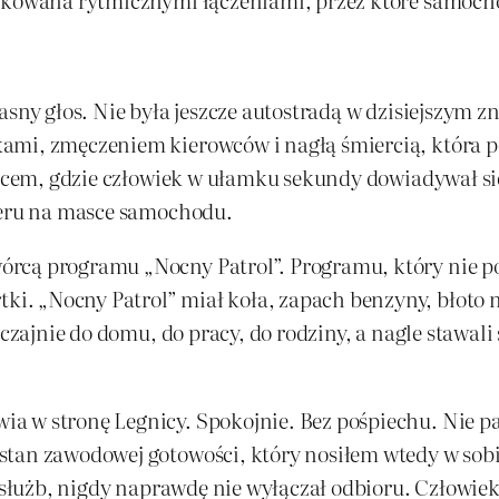
asny głos. Nie była jeszcze autostradą w dzisiejszym z
mi, zmęczeniem kierowców i nagłą śmiercią, która pot
jscem, gdzie człowiek w ułamku sekundy dowiadywał si
kieru na masce samochodu.
rcą programu „Nocny Patrol”. Programu, który nie p
. „Nocny Patrol” miał koła, zapach benzyny, błoto na
yczajnie do domu, do pracy, do rodziny, a nagle stawali
a w stronę Legnicy. Spokojnie. Bez pośpiechu. Nie pa
stan zawodowej gotowości, który nosiłem wtedy w sobi
m służb, nigdy naprawdę nie wyłączał odbioru. Człowiek