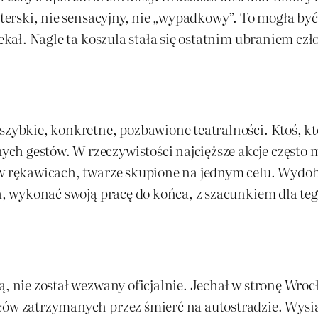
rterski, nie sensacyjny, nie „wypadkowy”. To mogła być
zekał. Nagle ta koszula stała się ostatnim ubraniem cz
zybkie, konkretne, pozbawione teatralności. Ktoś, kto 
ch gestów. W rzeczywistości najcięższe akcje często 
 w rękawicach, twarze skupione na jednym celu. Wydoby
ma, wykonać swoją pracę do końca, z szacunkiem dla te
ką, nie został wezwany oficjalnie. Jechał w stronę Wr
wców zatrzymanych przez śmierć na autostradzie. Wysi