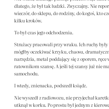
dlatego, że był tak ludzki. Zwyczajny. Nie repo
wieczór, do sklepu, do rodziny, do kogoś, kto c
kilku kroków.
To był czas jego odchodzenia.
Strażacy pracowali przy wraku. Ich ruchy były s
mógłby oczekiwać krzyku, chaosu, dramatyczny
narzędzia, metal poddający się z oporem, ręce
ratownikom szansę. A jeśli tej szansy już nie 
samochodu.
I wtedy, znienacka, podszedł ksiądz.
Nie wyszedł z radiowozu, nie przyjechał karet
utknął w korku. Po prostu był jednym z kiero