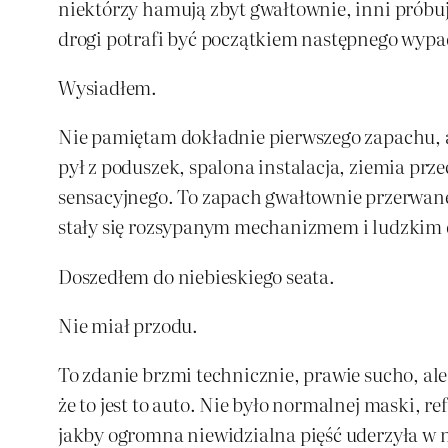
niektórzy hamują zbyt gwałtownie, inni próbują
drogi potrafi być początkiem następnego wyp
Wysiadłem.
Nie pamiętam dokładnie pierwszego zapachu, al
pył z poduszek, spalona instalacja, ziemia prze
sensacyjnego. To zapach gwałtownie przerwane
stały się rozsypanym mechanizmem i ludzkim
Doszedłem do niebieskiego seata.
Nie miał przodu.
To zdanie brzmi technicznie, prawie sucho, ale
że to jest to auto. Nie było normalnej maski, re
jakby ogromna niewidzialna pięść uderzyła w ni