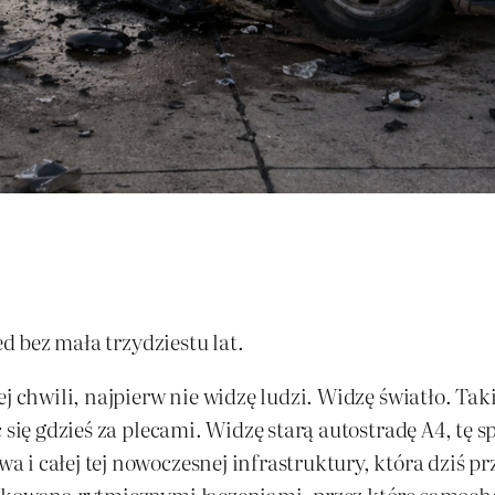
ed bez mała trzydziestu lat.
j chwili, najpierw nie widzę ludzi. Widzę światło. Tak
ć się gdzieś za plecami. Widzę starą autostradę A4, t
 i całej tej nowoczesnej infrastruktury, która dziś 
tkowana rytmicznymi łączeniami, przez które samochód