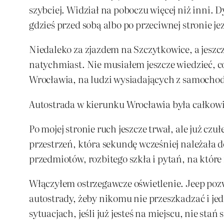
szybciej. Widział na poboczu więcej niż inni.
gdzieś przed sobą albo po przeciwnej stronie je
Niedaleko za zjazdem na Szczytkowice, a jeszc
natychmiast. Nie musiałem jeszcze wiedzieć, co
Wrocławia, na ludzi wysiadających z samochod
Autostrada w kierunku Wrocławia była całkow
Po mojej stronie ruch jeszcze trwał, ale już czu
przestrzeń, która sekundę wcześniej należała 
przedmiotów, rozbitego szkła i pytań, na które
Włączyłem ostrzegawcze oświetlenie. Jeep pozw
autostrady, żeby nikomu nie przeszkadzać i je
sytuacjach, jeśli już jesteś na miejscu, nie s