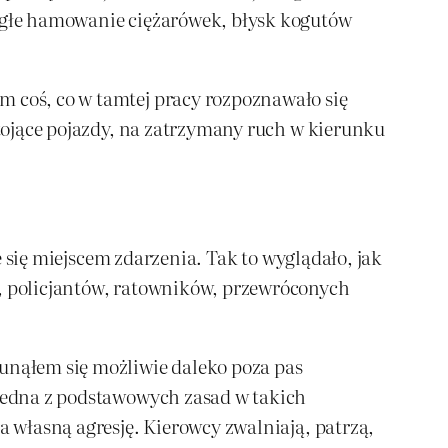
nagłe hamowanie ciężarówek, błysk kogutów
m coś, co w tamtej pracy rozpoznawało się
stojące pojazdy, na zatrzymany ruch w kierunku
ie się miejscem zdarzenia. Tak to wyglądało, jak
w, policjantów, ratowników, przewróconych
sunąłem się możliwie daleko poza pas
 jedna z podstawowych zasad w takich
a własną agresję. Kierowcy zwalniają, patrzą,