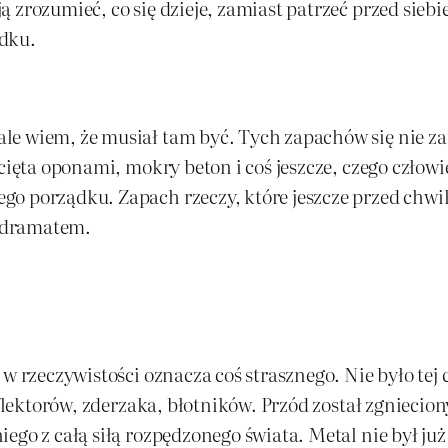
 zrozumieć, co się dzieje, zamiast patrzeć przed sieb
adku.
e wiem, że musiał tam być. Tych zapachów się nie zap
cięta oponami, mokry beton i coś jeszcze, czego człowi
go porządku. Zapach rzeczy, które jeszcze przed chwi
 dramatem.
 w rzeczywistości oznacza coś strasznego. Nie było te
flektorów, zderzaka, błotników. Przód został zgnieciony
ego z całą siłą rozpędzonego świata. Metal nie był ju