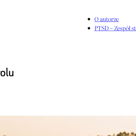
O autorze
PTSD – Zespół st
olu