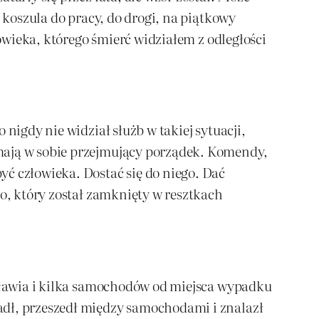
 koszula do pracy, do drogi, na piątkowy
łowieka, którego śmierć widziałem z odległości
nigdy nie widział służb w takiej sytuacji,
mają w sobie przejmujący porządek. Komendy,
ć człowieka. Dostać się do niego. Dać
go, który został zamknięty w resztkach
ocławia i kilka samochodów od miejsca wypadku
adł, przeszedł między samochodami i znalazł