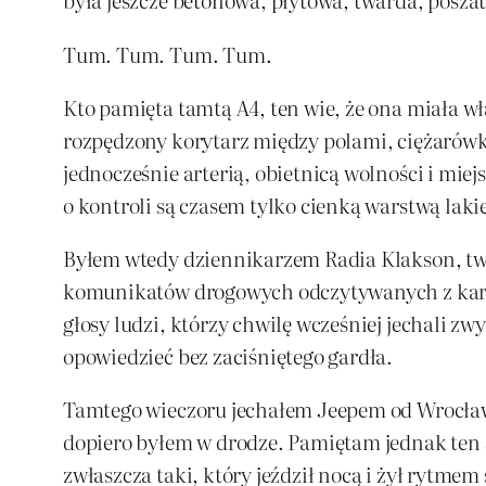
Tum. Tum. Tum. Tum.
Kto pamięta tamtą A4, ten wie, że ona miała wł
rozpędzony korytarz między polami, ciężarówka
jednocześnie arterią, obietnicą wolności i mie
o kontroli są czasem tylko cienką warstwą la
Byłem wtedy dziennikarzem Radia Klakson, twó
komunikatów drogowych odczytywanych z kartki
głosy ludzi, którzy chwilę wcześniej jechali zw
opowiedzieć bez zaciśniętego gardła.
Tamtego wieczoru jechałem Jeepem od Wrocławi
dopiero byłem w drodze. Pamiętam jednak ten 
zwłaszcza taki, który jeździł nocą i żył rytme