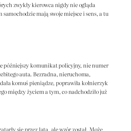
tórych zwykły kierowca nigdy nie ogląda
 samochodzie mają swoje miejsce i sens, a tu
nie późniejszy komunikat policyjny, nie numer
rozbitego auta. Bezradna, nieruchoma,
odała komuś pieniądze, poprawiła kołnierzyk
go między życiem a tym, co nadchodziło już
tarły się przez lata, ale wzór został. Może