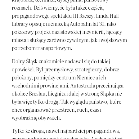
rozmach. Dziś wiemy, że była także częścią
propagandowego spektaklu III Rzeszy. Linda Hall
Library opisuje niemiecką Autobahn lat 30. jako
pokazowy projekt nazistowskiej inżynierii, łączący
miasta i służący zarówno cywilnym, jak i wojskowym
potrzebom transportowym.
Dolny Śląsk znakomicie nadawał się do takiej
opowieści. Był przemysłowy, strategiczny, dobrze
położony, pomiędzy centrum Niemiec a ich
wschodnimi prowincjami. Autostrada przecinająca
okolice Breslau, Liegnitz i dalej w stronę Śląska nie
była więc tylko drogą. Tak wygląda państwo, które
chce organizować przestrzeń, ruch, czas i
wyobraźnię obywateli.
Tylko że droga, nawet najbardziej propagandowa,
zawsze na końcu spotyka człowieka. A człowiek jest