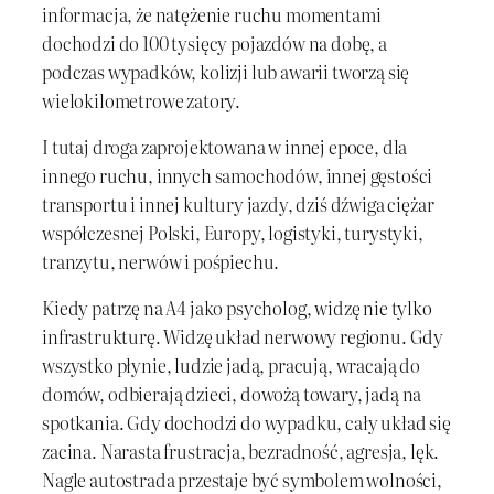
informacja, że natężenie ruchu momentami
dochodzi do 100 tysięcy pojazdów na dobę, a
podczas wypadków, kolizji lub awarii tworzą się
wielokilometrowe zatory.
I tutaj droga zaprojektowana w innej epoce, dla
innego ruchu, innych samochodów, innej gęstości
transportu i innej kultury jazdy, dziś dźwiga ciężar
współczesnej Polski, Europy, logistyki, turystyki,
tranzytu, nerwów i pośpiechu.
Kiedy patrzę na A4 jako psycholog, widzę nie tylko
infrastrukturę. Widzę układ nerwowy regionu. Gdy
wszystko płynie, ludzie jadą, pracują, wracają do
domów, odbierają dzieci, dowożą towary, jadą na
spotkania. Gdy dochodzi do wypadku, cały układ się
zacina. Narasta frustracja, bezradność, agresja, lęk.
Nagle autostrada przestaje być symbolem wolności,