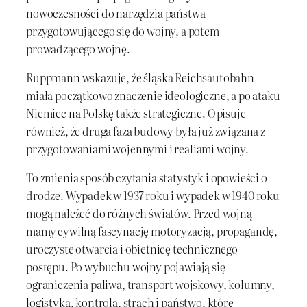
nowoczesności do narzędzia państwa
przygotowującego się do wojny, a potem
prowadzącego wojnę.
Ruppmann wskazuje, że śląska Reichsautobahn
miała początkowo znaczenie ideologiczne, a po ataku
Niemiec na Polskę także strategiczne. Opisuje
również, że druga faza budowy była już związana z
przygotowaniami wojennymi i realiami wojny.
To zmienia sposób czytania statystyk i opowieści o
drodze. Wypadek w 1937 roku i wypadek w 1940 roku
mogą należeć do różnych światów. Przed wojną
mamy cywilną fascynację motoryzacją, propagandę,
uroczyste otwarcia i obietnicę technicznego
postępu. Po wybuchu wojny pojawiają się
ograniczenia paliwa, transport wojskowy, kolumny,
logistyka, kontrola, strach i państwo, które