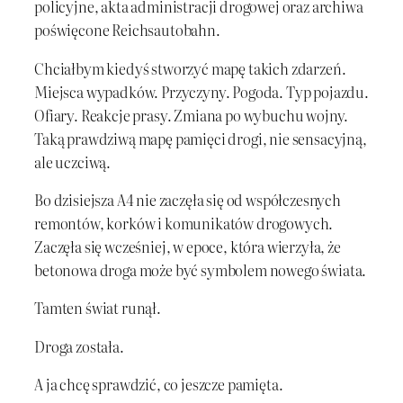
policyjne, akta administracji drogowej oraz archiwa
poświęcone Reichsautobahn.
Chciałbym kiedyś stworzyć mapę takich zdarzeń.
Miejsca wypadków. Przyczyny. Pogoda. Typ pojazdu.
Ofiary. Reakcje prasy. Zmiana po wybuchu wojny.
Taką prawdziwą mapę pamięci drogi, nie sensacyjną,
ale uczciwą.
Bo dzisiejsza A4 nie zaczęła się od współczesnych
remontów, korków i komunikatów drogowych.
Zaczęła się wcześniej, w epoce, która wierzyła, że
betonowa droga może być symbolem nowego świata.
Tamten świat runął.
Droga została.
A ja chcę sprawdzić, co jeszcze pamięta.