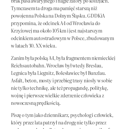
brak pasa awaryjnego i nagłe zatory po kolizjach.
Tymczasem ta droga ma pamięć starszą niż
powojenna Polska na Dolnym Śląsku. GDDKiA
przypomina, że odcinek A4 od Wrocławia do
Krzyżowej ma około 105 km i jest najstarszym
odcinkiem autostradowym w Polsce, zbudowanym
w latach 30. XX wieku.
Zanim była polską A4, była fragmentem niemieckiej
Reichsautobahn. Wrocław był wtedy Breslau,
Legnica była Liegnitz, Bolesławiec był Bunzlau.
Asfalt, beton, mosty i przebieg trasy niosły w sobie
nie tylko technikę, ale też propagandę, politykę,
wojnę i pierwsze wielkie zderzenie człowieka z
nowoczesną prędkością.
Piszę o tym jako dziennikarz, psycholog i człowiek,
który przez lata patrzył na drogę nie tylko przez