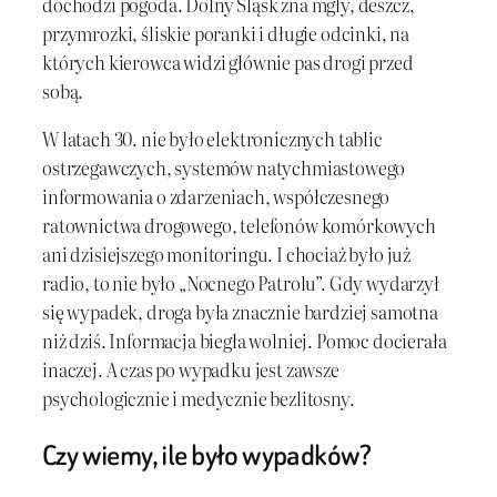
dochodzi pogoda. Dolny Śląsk zna mgły, deszcz,
przymrozki, śliskie poranki i długie odcinki, na
których kierowca widzi głównie pas drogi przed
sobą.
W latach 30. nie było elektronicznych tablic
ostrzegawczych, systemów natychmiastowego
informowania o zdarzeniach, współczesnego
ratownictwa drogowego, telefonów komórkowych
ani dzisiejszego monitoringu. I chociaż było już
radio, to nie było „Nocnego Patrolu”. Gdy wydarzył
się wypadek, droga była znacznie bardziej samotna
niż dziś. Informacja biegła wolniej. Pomoc docierała
inaczej. A czas po wypadku jest zawsze
psychologicznie i medycznie bezlitosny.
Czy wiemy, ile było wypadków?