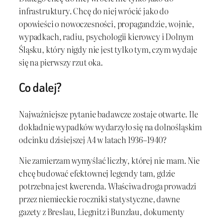
infrastruktury. Chcę do niej wrócić jako do
opowieści o nowoczesności, propagandzie, wojnie,
wypadkach, radiu, psychologii kierowcy i Dolnym
Śląsku, który nigdy nie jest tylko tym, czym wydaje
się na pierwszy rzut oka.
Co dalej?
Najważniejsze pytanie badawcze zostaje otwarte. Ile
dokładnie wypadków wydarzyło się na dolnośląskim
odcinku dzisiejszej A4 w latach 1936–1940?
Nie zamierzam wymyślać liczby, której nie mam. Nie
chcę budować efektownej legendy tam, gdzie
potrzebna jest kwerenda. Właściwa droga prowadzi
przez niemieckie roczniki statystyczne, dawne
gazety z Breslau, Liegnitz i Bunzlau, dokumenty