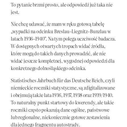
To pytanie brzmi prosto, ale odpowiedź już taka nie
jest.
Nie chcę udawać, że mam w ręku gotową tabelę
„wypadki na odcinku Breslau–Liegnitz–Bunzlau w
latach 1936–1940”. Na tym polega uczciwość badacza.
W dostępnych otwartych tropach widać źródła,
które mogą do takich danych prowadzić, ale nie
widać jeszcze kompletnej, wygodnej odpowiedzi dla
konkretnego dolnośląskiego odcinka.
Statistisches Jahrbuch für das Deutsche Reich, czyli
niemieckie roczniki statystyczne, są zdigitalizowane
i obejmują także lata 1936, 1937, 1938 oraz 1939/1940.
To naturalny punkt startowy do kwerendy, ale takie
roczniki często pokazują dane ogólne, państwowe
lub regionalne, niekoniecznie gotowe zestawienia
dla jednego fragmentu autostrady.