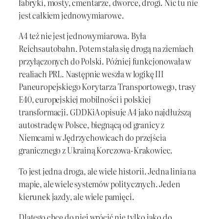
fabryki, mosty, cmentarze, dworce, drogi. Nic tu nie
jest całkiem jednowymiarowe.
A4 też nie jest jednowymiarowa. Była
Reichsautobahn. Potem stała się drogą na ziemiach
przyłączonych do Polski. Później funkcjonowała w
realiach PRL. Następnie weszła w logikę III
Paneuropejskiego Korytarza Transportowego, trasy
E40, europejskiej mobilności i polskiej
transformacji. GDDKiA opisuje A4 jako najdłuższą
autostradę w Polsce, biegnącą od granicy z
Niemcami w Jędrzychowicach do przejścia
granicznego z Ukrainą Korczowa-Krakowiec.
To jest jedna droga, ale wiele historii. Jedna linia na
mapie, ale wiele systemów politycznych. Jeden
kierunek jazdy, ale wiele pamięci.
Dlatego chcę do niej wrócić nie tylko jako do