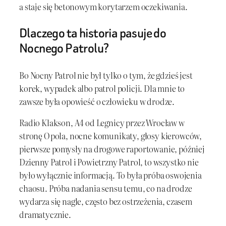
a staje się betonowym korytarzem oczekiwania.
Dlaczego ta historia pasuje do
Nocnego Patrolu?
Bo Nocny Patrol nie był tylko o tym, że gdzieś jest
korek, wypadek albo patrol policji. Dla mnie to
zawsze była opowieść o człowieku w drodze.
Radio Klakson, A4 od Legnicy przez Wrocław w
stronę Opola, nocne komunikaty, głosy kierowców,
pierwsze pomysły na drogowe raportowanie, później
Dzienny Patrol i Powietrzny Patrol, to wszystko nie
było wyłącznie informacją. To była próba oswojenia
chaosu. Próba nadania sensu temu, co na drodze
wydarza się nagle, często bez ostrzeżenia, czasem
dramatycznie.