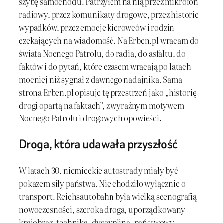
szybę samochodu. Patrzyłem na nią przez mikrofon
radiowy, przez komunikaty drogowe, przez historie
wypadków, przez emocje kierowców i rodzin
czekających na wiadomość. Na Erben.pl wracam do
świata Nocnego Patrolu, do radia, do asfaltu, do
faktów i do pytań, które czasem wracają po latach
mocniej niż sygnał z dawnego nadajnika. Sama
strona Erben.pl opisuje tę przestrzeń jako „historię
drogi opartą na faktach”, z wyraźnym motywem
Nocnego Patrolu i drogowych opowieści.
Droga, która udawała przyszłość
W latach 30. niemieckie autostrady miały być
pokazem siły państwa. Nie chodziło wyłącznie o
transport. Reichsautobahn była wielką scenografią
nowoczesności, szeroka droga, uporządkowany
krajobraz, technika, dyscyplina, państwowy