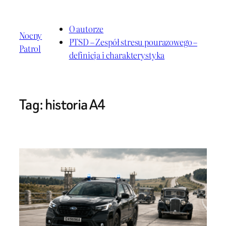
Przejdź
do
O autorze
Nocny
treści
PTSD – Zespół stresu pourazowego –
Patrol
definicja i charakterystyka
Tag:
historia A4