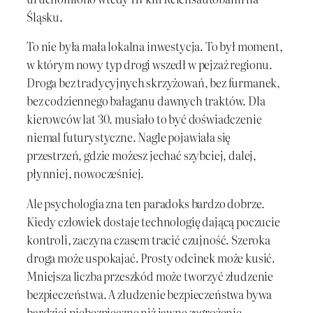
Śląsku.
To nie była mała lokalna inwestycja. To był moment,
w którym nowy typ drogi wszedł w pejzaż regionu.
Droga bez tradycyjnych skrzyżowań, bez furmanek,
bez codziennego bałaganu dawnych traktów. Dla
kierowców lat 30. musiało to być doświadczenie
niemal futurystyczne. Nagle pojawiała się
przestrzeń, gdzie możesz jechać szybciej, dalej,
płynniej, nowocześniej.
Ale psychologia zna ten paradoks bardzo dobrze.
Kiedy człowiek dostaje technologię dającą poczucie
kontroli, zaczyna czasem tracić czujność. Szeroka
droga może uspokajać. Prosty odcinek może kusić.
Mniejsza liczba przeszkód może tworzyć złudzenie
bezpieczeństwa. A złudzenie bezpieczeństwa bywa
bardziej niebezpieczne niż jawne zagrożenie.