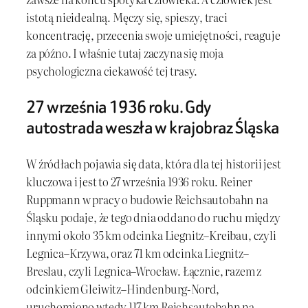
istotą nieidealną. Męczy się, spieszy, traci
koncentrację, przecenia swoje umiejętności, reaguje
za późno. I właśnie tutaj zaczyna się moja
psychologiczna ciekawość tej trasy.
27 września 1936 roku. Gdy
autostrada weszła w krajobraz Śląska
W źródłach pojawia się data, która dla tej historii jest
kluczowa i jest to 27 września 1936 roku. Reiner
Ruppmann w pracy o budowie Reichsautobahn na
Śląsku podaje, że tego dnia oddano do ruchu między
innymi około 35 km odcinka Liegnitz–Kreibau, czyli
Legnica–Krzywa, oraz 71 km odcinka Liegnitz–
Breslau, czyli Legnica–Wrocław. Łącznie, razem z
odcinkiem Gleiwitz–Hindenburg-Nord,
uruchomiono wtedy 117 km Reichsautobahn na