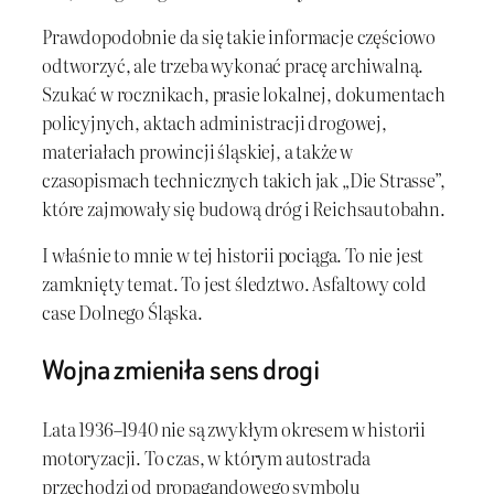
Prawdopodobnie da się takie informacje częściowo
odtworzyć, ale trzeba wykonać pracę archiwalną.
Szukać w rocznikach, prasie lokalnej, dokumentach
policyjnych, aktach administracji drogowej,
materiałach prowincji śląskiej, a także w
czasopismach technicznych takich jak „Die Strasse”,
które zajmowały się budową dróg i Reichsautobahn.
I właśnie to mnie w tej historii pociąga. To nie jest
zamknięty temat. To jest śledztwo. Asfaltowy cold
case Dolnego Śląska.
Wojna zmieniła sens drogi
Lata 1936–1940 nie są zwykłym okresem w historii
motoryzacji. To czas, w którym autostrada
przechodzi od propagandowego symbolu