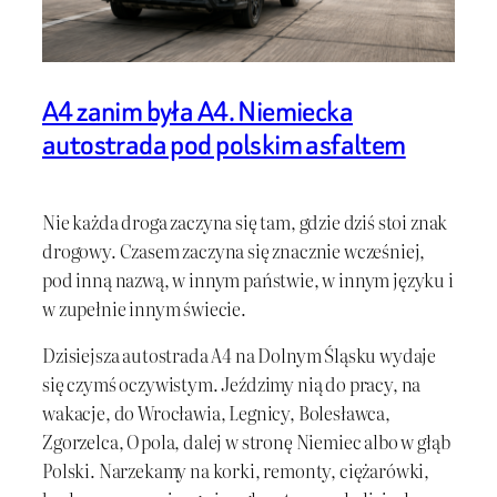
A4 zanim była A4. Niemiecka
autostrada pod polskim asfaltem
Nie każda droga zaczyna się tam, gdzie dziś stoi znak
drogowy. Czasem zaczyna się znacznie wcześniej,
pod inną nazwą, w innym państwie, w innym języku i
w zupełnie innym świecie.
Dzisiejsza autostrada A4 na Dolnym Śląsku wydaje
się czymś oczywistym. Jeździmy nią do pracy, na
wakacje, do Wrocławia, Legnicy, Bolesławca,
Zgorzelca, Opola, dalej w stronę Niemiec albo w głąb
Polski. Narzekamy na korki, remonty, ciężarówki,