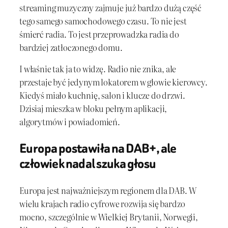
streaming muzyczny zajmuje już bardzo dużą część
tego samego samochodowego czasu. To nie jest
śmierć radia. To jest przeprowadzka radia do
bardziej zatłoczonego domu.
I właśnie tak ja to widzę. Radio nie znika, ale
przestaje być jedynym lokatorem w głowie kierowcy.
Kiedyś miało kuchnię, salon i klucze do drzwi.
Dzisiaj mieszka w bloku pełnym aplikacji,
algorytmów i powiadomień.
Europa postawiła na DAB+, ale
człowiek nadal szuka głosu
Europa jest najważniejszym regionem dla DAB. W
wielu krajach radio cyfrowe rozwija się bardzo
mocno, szczególnie w Wielkiej Brytanii, Norwegii,