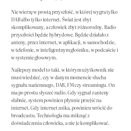
Nie wierzę w prostą przyszłość, w której wygra tylko
DAB albo tylko internet. Świat jest zbyt
skomplikowany, a człowiek zbyt różnorodny. Radio
przyszłości będzie hybrydowe. Będzie działało z
anteny, przez internet, w aplikacji, w samochodzie,
w telefonie, w inteligentnym głośniku, w podcaście i
w systemie głosowym.
Najlepszy model to taki, w którym użytkownik nie
musi wiedzieć, czy w danym momencie słucha
sygnału naziemnego, DAB, FM czy streamingu. On
ma po prostu słyszeć radio. Gdy sygnał z anteny
słabnie, system powinien płynnie przejść na
internet. Gdy internet znika, powinien wrócić do
broadcastu. Technologia ma zniknąć z
doświadczenia człowieka, a nie je komplikować.