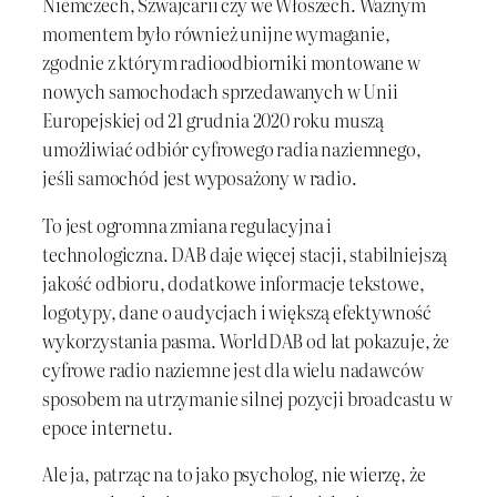
Niemczech, Szwajcarii czy we Włoszech. Ważnym
momentem było również unijne wymaganie,
zgodnie z którym radioodbiorniki montowane w
nowych samochodach sprzedawanych w Unii
Europejskiej od 21 grudnia 2020 roku muszą
umożliwiać odbiór cyfrowego radia naziemnego,
jeśli samochód jest wyposażony w radio.
To jest ogromna zmiana regulacyjna i
technologiczna. DAB daje więcej stacji, stabilniejszą
jakość odbioru, dodatkowe informacje tekstowe,
logotypy, dane o audycjach i większą efektywność
wykorzystania pasma. WorldDAB od lat pokazuje, że
cyfrowe radio naziemne jest dla wielu nadawców
sposobem na utrzymanie silnej pozycji broadcastu w
epoce internetu.
Ale ja, patrząc na to jako psycholog, nie wierzę, że