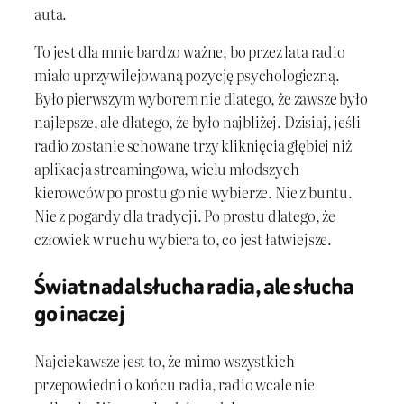
auta.
To jest dla mnie bardzo ważne, bo przez lata radio
miało uprzywilejowaną pozycję psychologiczną.
Było pierwszym wyborem nie dlatego, że zawsze było
najlepsze, ale dlatego, że było najbliżej. Dzisiaj, jeśli
radio zostanie schowane trzy kliknięcia głębiej niż
aplikacja streamingowa, wielu młodszych
kierowców po prostu go nie wybierze. Nie z buntu.
Nie z pogardy dla tradycji. Po prostu dlatego, że
człowiek w ruchu wybiera to, co jest łatwiejsze.
Świat nadal słucha radia, ale słucha
go inaczej
Najciekawsze jest to, że mimo wszystkich
przepowiedni o końcu radia, radio wcale nie