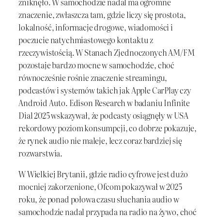
zniknęło. W samochodzie nadal ma ogromne
znaczenie, zwłaszcza tam, gdzie liczy się prostota,
lokalność, informacje drogowe, wiadomości i
poczucie natychmiastowego kontaktu z
rzeczywistością. W Stanach Zjednoczonych AM/FM
pozostaje bardzo mocne w samochodzie, choć
równocześnie rośnie znaczenie streamingu,
podcastów i systemów takich jak Apple CarPlay czy
Android Auto. Edison Research w badaniu Infinite
Dial 2025 wskazywał, że podcasty osiągnęły w USA
rekordowy poziom konsumpcji, co dobrze pokazuje,
że rynek audio nie maleje, lecz coraz bardziej się
rozwarstwia.
W Wielkiej Brytanii, gdzie radio cyfrowe jest dużo
mocniej zakorzenione, Ofcom pokazywał w 2025
roku, że ponad połowa czasu słuchania audio w
samochodzie nadal przypada na radio na żywo, choć