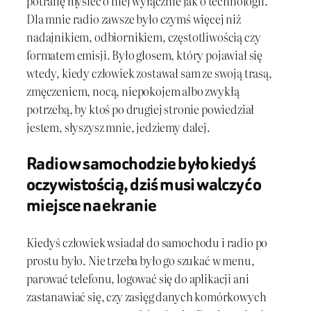
potrafię myśleć o niej wyłącznie jak o technologii.
Dla mnie radio zawsze było czymś więcej niż
nadajnikiem, odbiornikiem, częstotliwością czy
formatem emisji. Było głosem, który pojawiał się
wtedy, kiedy człowiek zostawał sam ze swoją trasą,
zmęczeniem, nocą, niepokojem albo zwykłą
potrzebą, by ktoś po drugiej stronie powiedział
jestem, słyszysz mnie, jedziemy dalej.
Radio w samochodzie było kiedyś
oczywistością, dziś musi walczyć o
miejsce na ekranie
Kiedyś człowiek wsiadał do samochodu i radio po
prostu było. Nie trzeba było go szukać w menu,
parować telefonu, logować się do aplikacji ani
zastanawiać się, czy zasięg danych komórkowych