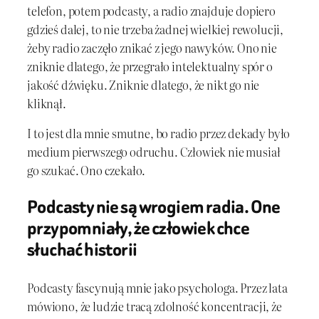
telefon, potem podcasty, a radio znajduje dopiero
gdzieś dalej, to nie trzeba żadnej wielkiej rewolucji,
żeby radio zaczęło znikać z jego nawyków. Ono nie
zniknie dlatego, że przegrało intelektualny spór o
jakość dźwięku. Zniknie dlatego, że nikt go nie
kliknął.
I to jest dla mnie smutne, bo radio przez dekady było
medium pierwszego odruchu. Człowiek nie musiał
go szukać. Ono czekało.
Podcasty nie są wrogiem radia. One
przypomniały, że człowiek chce
słuchać historii
Podcasty fascynują mnie jako psychologa. Przez lata
mówiono, że ludzie tracą zdolność koncentracji, że