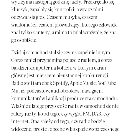
wytrzyma następną godzinę jazdy. Przekręcało się
kluczyk, zapalały się kontrolki, a wraz z nimi
odzywał się głos. Czasem muzyka, czasem
wiadomości, czasem prowadzący, którego człowiek
znał tylko z anteny, a mimo to miał wrażenie, że zna
go osobiście.
Dzisiaj samochód stał się czymś zupełnie innym.
Coraz mniej przypomina pojazd z radiem, a coraz
bardziej komputer na kołach, w którym ekran
główny jest miejscem nieustannej konkurencji.
Radio stoi tam obok Spotify, Apple Music, YouTube
Music, podcastów, audiobooków, nawigacji,
komunikatorów i aplikacji producenta samochodu.
Właśnie dlatego przyszłość radia w samochodzie nie
zależy już tylko od tego, czy wygra FM, DAB, czy
internet. Ona zależy od tego, czy radio będzie
widoczne, proste i obecne w kokpicie współczesnego