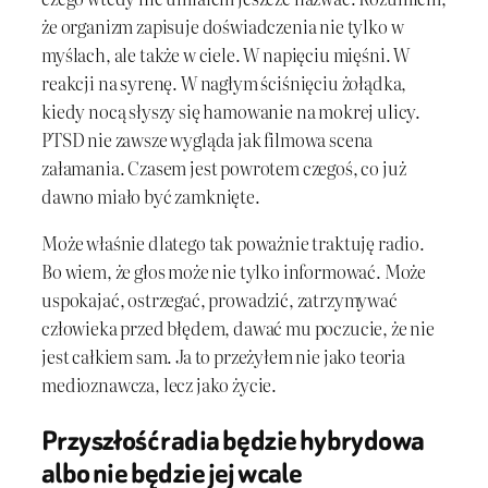
że organizm zapisuje doświadczenia nie tylko w
myślach, ale także w ciele. W napięciu mięśni. W
reakcji na syrenę. W nagłym ściśnięciu żołądka,
kiedy nocą słyszy się hamowanie na mokrej ulicy.
PTSD nie zawsze wygląda jak filmowa scena
załamania. Czasem jest powrotem czegoś, co już
dawno miało być zamknięte.
Może właśnie dlatego tak poważnie traktuję radio.
Bo wiem, że głos może nie tylko informować. Może
uspokajać, ostrzegać, prowadzić, zatrzymywać
człowieka przed błędem, dawać mu poczucie, że nie
jest całkiem sam. Ja to przeżyłem nie jako teoria
medioznawcza, lecz jako życie.
Przyszłość radia będzie hybrydowa
albo nie będzie jej wcale