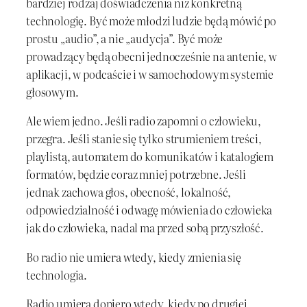
bardziej rodzaj doświadczenia niż konkretną
technologię. Być może młodzi ludzie będą mówić po
prostu „audio”, a nie „audycja”. Być może
prowadzący będą obecni jednocześnie na antenie, w
aplikacji, w podcaście i w samochodowym systemie
głosowym.
Ale wiem jedno. Jeśli radio zapomni o człowieku,
przegra. Jeśli stanie się tylko strumieniem treści,
playlistą, automatem do komunikatów i katalogiem
formatów, będzie coraz mniej potrzebne. Jeśli
jednak zachowa głos, obecność, lokalność,
odpowiedzialność i odwagę mówienia do człowieka
jak do człowieka, nadal ma przed sobą przyszłość.
Bo radio nie umiera wtedy, kiedy zmienia się
technologia.
Radio umiera dopiero wtedy, kiedy po drugiej