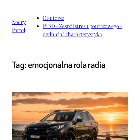
Przejdź
do
O autorze
Nocny
treści
PTSD – Zespół stresu pourazowego –
Patrol
definicja i charakterystyka
Tag:
emocjonalna rola radia