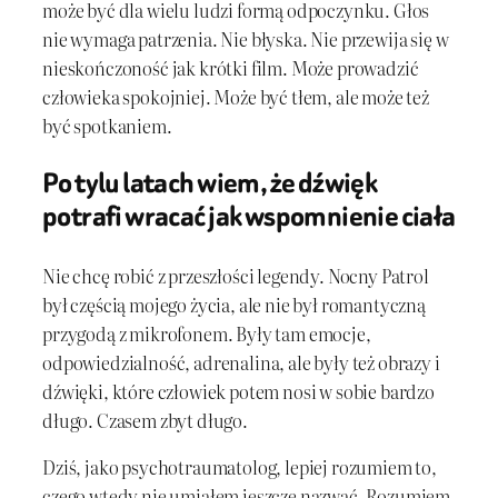
może być dla wielu ludzi formą odpoczynku. Głos
nie wymaga patrzenia. Nie błyska. Nie przewija się w
nieskończoność jak krótki film. Może prowadzić
człowieka spokojniej. Może być tłem, ale może też
być spotkaniem.
Po tylu latach wiem, że dźwięk
potrafi wracać jak wspomnienie ciała
Nie chcę robić z przeszłości legendy. Nocny Patrol
był częścią mojego życia, ale nie był romantyczną
przygodą z mikrofonem. Były tam emocje,
odpowiedzialność, adrenalina, ale były też obrazy i
dźwięki, które człowiek potem nosi w sobie bardzo
długo. Czasem zbyt długo.
Dziś, jako psychotraumatolog, lepiej rozumiem to,
czego wtedy nie umiałem jeszcze nazwać. Rozumiem,