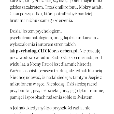
karetki, który zbliżał się szybko, a potem nagle milkł
gdzieś za zakrętem. Trzask mikrofonu. Mokry asfalt.
Cisza po wypadku, która potrafiła być bardziej
brutalna niż huk samego zderzenia.
Dzisiaj jestem psychologiem,
psychotraumatologiem, onegdaj dziennikarzem z
wykształcenia i autorem stron takich
jak
psycholog.CLICK
oraz
erben.pl
. Nie pracuję
już zawodowo w radiu. Radio Klakson nie nadaje od
wielu lat, a Nocny Patrol jest dla mnie historią.
Ważną, osobistą, czasem trudną, ale jednak historią.
Nie chcę udawać, że nadal siedzę w tamtym Jeepie z
mikrofonem w ręce. Nie siedzę. Dziś siedzę raczej
przy biurku, przy człowieku, przy jego lęku, traumie,
pamięci i sposobach radzenia sobie ze światem.
A jednak, kiedy myślę o przyszłości radia, nie