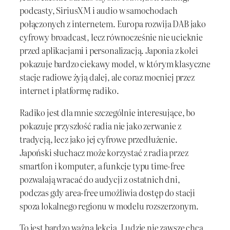
podcasty, SiriusXM i audio w samochodach
połączonych z internetem. Europa rozwija DAB jako
cyfrowy broadcast, lecz równocześnie nie ucieknie
przed aplikacjami i personalizacją. Japonia z kolei
pokazuje bardzo ciekawy model, w którym klasyczne
stacje radiowe żyją dalej, ale coraz mocniej przez
internet i platformę radiko.
Radiko jest dla mnie szczególnie interesujące, bo
pokazuje przyszłość radia nie jako zerwanie z
tradycją, lecz jako jej cyfrowe przedłużenie.
Japoński słuchacz może korzystać z radia przez
smartfon i komputer, a funkcje typu time-free
pozwalają wracać do audycji z ostatnich dni,
podczas gdy area-free umożliwia dostęp do stacji
spoza lokalnego regionu w modelu rozszerzonym.
To jest bardzo ważna lekcja. Ludzie nie zawsze chcą