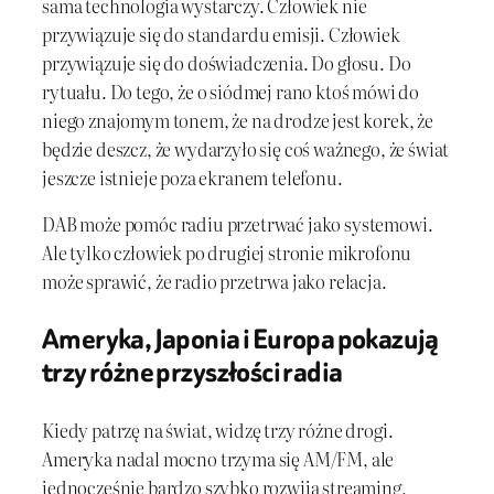
sama technologia wystarczy. Człowiek nie
przywiązuje się do standardu emisji. Człowiek
przywiązuje się do doświadczenia. Do głosu. Do
rytuału. Do tego, że o siódmej rano ktoś mówi do
niego znajomym tonem, że na drodze jest korek, że
będzie deszcz, że wydarzyło się coś ważnego, że świat
jeszcze istnieje poza ekranem telefonu.
DAB może pomóc radiu przetrwać jako systemowi.
Ale tylko człowiek po drugiej stronie mikrofonu
może sprawić, że radio przetrwa jako relacja.
Ameryka, Japonia i Europa pokazują
trzy różne przyszłości radia
Kiedy patrzę na świat, widzę trzy różne drogi.
Ameryka nadal mocno trzyma się AM/FM, ale
jednocześnie bardzo szybko rozwija streaming,