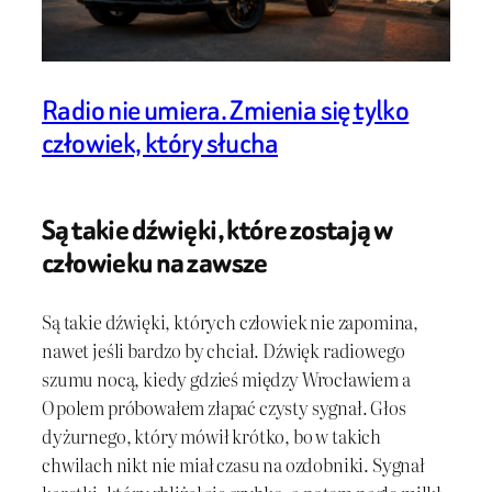
Radio nie umiera. Zmienia się tylko
człowiek, który słucha
Są takie dźwięki, które zostają w
człowieku na zawsze
Są takie dźwięki, których człowiek nie zapomina,
nawet jeśli bardzo by chciał. Dźwięk radiowego
szumu nocą, kiedy gdzieś między Wrocławiem a
Opolem próbowałem złapać czysty sygnał. Głos
dyżurnego, który mówił krótko, bo w takich
chwilach nikt nie miał czasu na ozdobniki. Sygnał