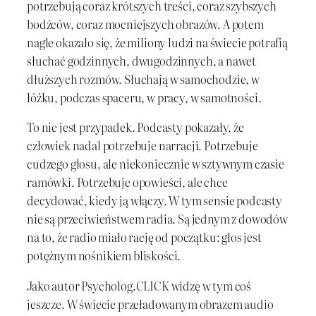
potrzebują coraz krótszych treści, coraz szybszych
bodźców, coraz mocniejszych obrazów. A potem
nagle okazało się, że miliony ludzi na świecie potrafią
słuchać godzinnych, dwugodzinnych, a nawet
dłuższych rozmów. Słuchają w samochodzie, w
łóżku, podczas spaceru, w pracy, w samotności.
To nie jest przypadek. Podcasty pokazały, że
człowiek nadal potrzebuje narracji. Potrzebuje
cudzego głosu, ale niekoniecznie w sztywnym czasie
ramówki. Potrzebuje opowieści, ale chce
decydować, kiedy ją włączy. W tym sensie podcasty
nie są przeciwieństwem radia. Są jednym z dowodów
na to, że radio miało rację od początku: głos jest
potężnym nośnikiem bliskości.
Jako autor Psycholog.CLICK widzę w tym coś
jeszcze. W świecie przeładowanym obrazem audio