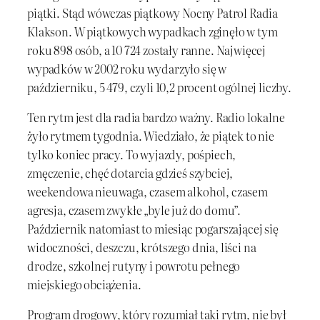
piątki. Stąd wówczas piątkowy Nocny Patrol Radia
Klakson. W piątkowych wypadkach zginęło w tym
roku 898 osób, a 10 724 zostały ranne. Najwięcej
wypadków w 2002 roku wydarzyło się w
październiku, 5 479, czyli 10,2 procent ogólnej liczby.
Ten rytm jest dla radia bardzo ważny. Radio lokalne
żyło rytmem tygodnia. Wiedziało, że piątek to nie
tylko koniec pracy. To wyjazdy, pośpiech,
zmęczenie, chęć dotarcia gdzieś szybciej,
weekendowa nieuwaga, czasem alkohol, czasem
agresja, czasem zwykłe „byle już do domu”.
Październik natomiast to miesiąc pogarszającej się
widoczności, deszczu, krótszego dnia, liści na
drodze, szkolnej rutyny i powrotu pełnego
miejskiego obciążenia.
Program drogowy, który rozumiał taki rytm, nie był