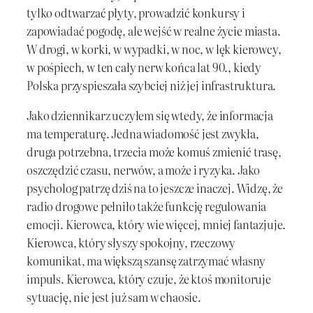
tylko odtwarzać płyty, prowadzić konkursy i
zapowiadać pogodę, ale wejść w realne życie miasta.
W drogi, w korki, w wypadki, w noc, w lęk kierowcy,
w pośpiech, w ten cały nerw końca lat 90., kiedy
Polska przyspieszała szybciej niż jej infrastruktura.
Jako dziennikarz uczyłem się wtedy, że informacja
ma temperaturę. Jedna wiadomość jest zwykła,
druga potrzebna, trzecia może komuś zmienić trasę,
oszczędzić czasu, nerwów, a może i ryzyka. Jako
psycholog patrzę dziś na to jeszcze inaczej. Widzę, że
radio drogowe pełniło także funkcję regulowania
emocji. Kierowca, który wie więcej, mniej fantazjuje.
Kierowca, który słyszy spokojny, rzeczowy
komunikat, ma większą szansę zatrzymać własny
impuls. Kierowca, który czuje, że ktoś monitoruje
sytuację, nie jest już sam w chaosie.