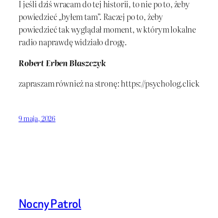
I jeśli dziś wracam do tej historii, to nie po to, żeby
powiedzieć „byłem tam”. Raczej po to, żeby
powiedzieć tak wyglądał moment, w którym lokalne
radio naprawdę widziało drogę.
Robert Erben Błaszczyk
zapraszam również na stronę: https://psycholog.click
9 maja, 2026
Nocny Patrol