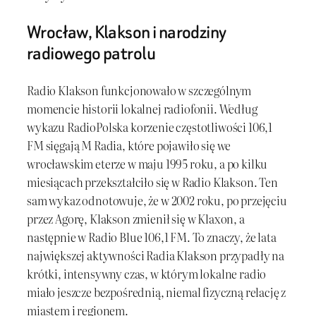
Wrocław, Klakson i narodziny
radiowego patrolu
Radio Klakson funkcjonowało w szczególnym
momencie historii lokalnej radiofonii. Według
wykazu RadioPolska korzenie częstotliwości 106,1
FM sięgają M Radia, które pojawiło się we
wrocławskim eterze w maju 1995 roku, a po kilku
miesiącach przekształciło się w Radio Klakson. Ten
sam wykaz odnotowuje, że w 2002 roku, po przejęciu
przez Agorę, Klakson zmienił się w Klaxon, a
następnie w Radio Blue 106,1 FM. To znaczy, że lata
największej aktywności Radia Klakson przypadły na
krótki, intensywny czas, w którym lokalne radio
miało jeszcze bezpośrednią, niemal fizyczną relację z
miastem i regionem.