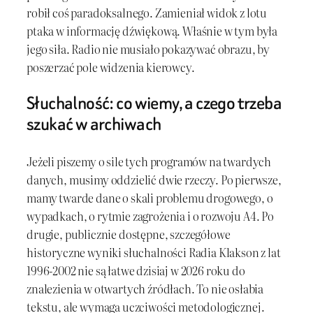
robił coś paradoksalnego. Zamieniał widok z lotu
ptaka w informację dźwiękową. Właśnie w tym była
jego siła. Radio nie musiało pokazywać obrazu, by
poszerzać pole widzenia kierowcy.
Słuchalność: co wiemy, a czego trzeba
szukać w archiwach
Jeżeli piszemy o sile tych programów na twardych
danych, musimy oddzielić dwie rzeczy. Po pierwsze,
mamy twarde dane o skali problemu drogowego, o
wypadkach, o rytmie zagrożenia i o rozwoju A4. Po
drugie, publicznie dostępne, szczegółowe
historyczne wyniki słuchalności Radia Klakson z lat
1996-2002 nie są łatwe dzisiaj w 2026 roku do
znalezienia w otwartych źródłach. To nie osłabia
tekstu, ale wymaga uczciwości metodologicznej.