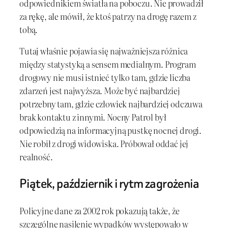
odpowiednikiem światła na poboczu. Nie prowadził
za rękę, ale mówił, że ktoś patrzy na drogę razem z
tobą.
Tutaj właśnie pojawia się najważniejsza różnica
między statystyką a sensem medialnym. Program
drogowy nie musi istnieć tylko tam, gdzie liczba
zdarzeń jest najwyższa. Może być najbardziej
potrzebny tam, gdzie człowiek najbardziej odczuwa
brak kontaktu z innymi. Nocny Patrol był
odpowiedzią na informacyjną pustkę nocnej drogi.
Nie robił z drogi widowiska. Próbował oddać jej
realność.
Piątek, październik i rytm zagrożenia
Policyjne dane za 2002 rok pokazują także, że
szczególne nasilenie wypadków występowało w