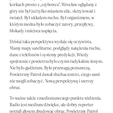
korkach prosto z „szybowca”. Wrocław oglądany z
góry nie był już tylko miastem ulic, skrzyżowań i
świateł. Był układem ruchu. Był organizmem, w
którym można było zobaczyć zatory, przepływy,
blokady i miejsca napięcia.
Dzisiaj taka perspektywa wydaje się oczywista.
Mamy mapy satelitarne, podglądy natężenia ruchu,
dane z telefonów i systemy predykcji. Wtedy
spojrzenie z powietrza było czymś radykalnie innym.
Nie było gadżetem. Było przewagą poznawczą.
Powietrzny Patrol dawał słuchaczom to, czego sami
nie mogli zobaczyć. Nową perspektywę i szerszy
obraz.
To ważne także z medioznawczego punktu widzenia.
Radio jest medium dźwięku, ale dobry reporter
potrafi głosem zbudować obraz. Powietrzny Patrol