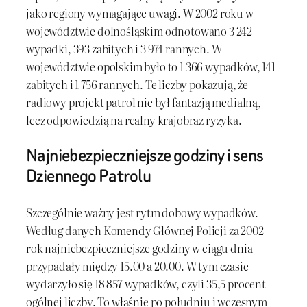
jako regiony wymagające uwagi. W 2002 roku w
województwie dolnośląskim odnotowano 3 242
wypadki, 393 zabitych i 3 974 rannych. W
województwie opolskim było to 1 366 wypadków, 141
zabitych i 1 756 rannych. Te liczby pokazują, że
radiowy projekt patrol nie był fantazją medialną,
lecz odpowiedzią na realny krajobraz ryzyka.
Najniebezpieczniejsze godziny i sens
Dziennego Patrolu
Szczególnie ważny jest rytm dobowy wypadków.
Według danych Komendy Głównej Policji za 2002
rok najniebezpieczniejsze godziny w ciągu dnia
przypadały między 15.00 a 20.00. W tym czasie
wydarzyło się 18 857 wypadków, czyli 35,5 procent
ogólnej liczby. To właśnie po południu i wczesnym