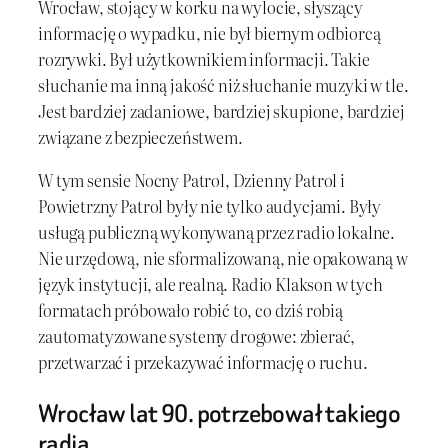
Wrocław, stojący w korku na wylocie, słyszący
informację o wypadku, nie był biernym odbiorcą
rozrywki. Był użytkownikiem informacji. Takie
słuchanie ma inną jakość niż słuchanie muzyki w tle.
Jest bardziej zadaniowe, bardziej skupione, bardziej
związane z bezpieczeństwem.
W tym sensie Nocny Patrol, Dzienny Patrol i
Powietrzny Patrol były nie tylko audycjami. Były
usługą publiczną wykonywaną przez radio lokalne.
Nie urzędową, nie sformalizowaną, nie opakowaną w
język instytucji, ale realną. Radio Klakson w tych
formatach próbowało robić to, co dziś robią
zautomatyzowane systemy drogowe: zbierać,
przetwarzać i przekazywać informację o ruchu.
Wrocław lat 90. potrzebował takiego
radia