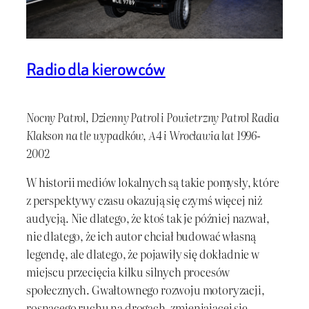
Radio dla kierowców
Nocny Patrol, Dzienny Patrol i Powietrzny Patrol Radia
Klakson na tle wypadków, A4 i Wrocławia lat 1996-
2002
W historii mediów lokalnych są takie pomysły, które
z perspektywy czasu okazują się czymś więcej niż
audycją. Nie dlatego, że ktoś tak je później nazwał,
nie dlatego, że ich autor chciał budować własną
legendę, ale dlatego, że pojawiły się dokładnie w
miejscu przecięcia kilku silnych procesów
społecznych. Gwałtownego rozwoju motoryzacji,
rosnącego ruchu na drogach, zmieniającej się