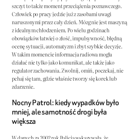
szczyt to także moment przeciążenia poznawczego.
Człowiek po pracy jedzie już z zasobami uwagi
naruszonymi przez cały dzień. Mózg nie jest maszyną
z idealnym chłodzeniem. Po wielu godzinach
obowiązków łatwiej o złość, impulsywność, błędną
ocenę sytuacji, automatyzm i zbyt szybkie decyzje.
W takim momencie informacja radiowa mogła
działać nie tylko jako komunikat, ale także jako
regulator zachowania. Zwolnij, omiń, poczekaj, nie
pchaj się tam, gdzie właśnie tworzy się korek lub
zdarzenie.
Nocny Patrol: kiedy wypadków było
mniej, ale samotność drogi była
większa
W danych za 2002 rok Policja wskazywała, że