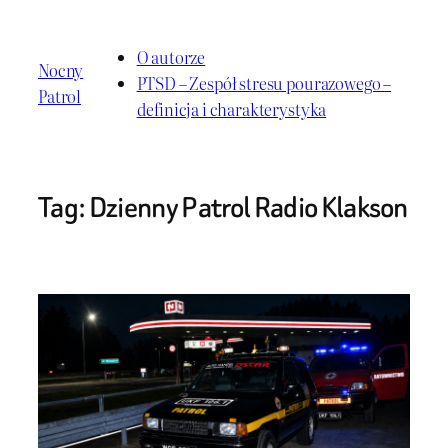
Przejdź
do
O autorze
Nocny
treści
PTSD – Zespół stresu pourazowego –
Patrol
definicja i charakterystyka
Tag:
Dzienny Patrol Radio Klakson