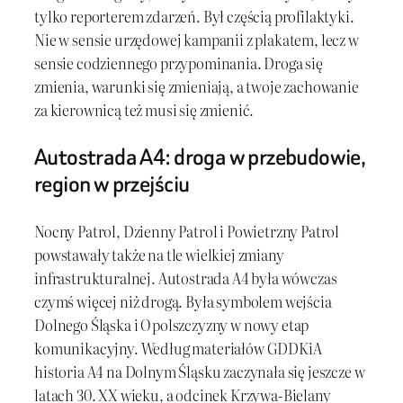
tylko reporterem zdarzeń. Był częścią profilaktyki.
Nie w sensie urzędowej kampanii z plakatem, lecz w
sensie codziennego przypominania. Droga się
zmienia, warunki się zmieniają, a twoje zachowanie
za kierownicą też musi się zmienić.
Autostrada A4: droga w przebudowie,
region w przejściu
Nocny Patrol, Dzienny Patrol i Powietrzny Patrol
powstawały także na tle wielkiej zmiany
infrastrukturalnej. Autostrada A4 była wówczas
czymś więcej niż drogą. Była symbolem wejścia
Dolnego Śląska i Opolszczyzny w nowy etap
komunikacyjny. Według materiałów GDDKiA
historia A4 na Dolnym Śląsku zaczynała się jeszcze w
latach 30. XX wieku, a odcinek Krzywa-Bielany