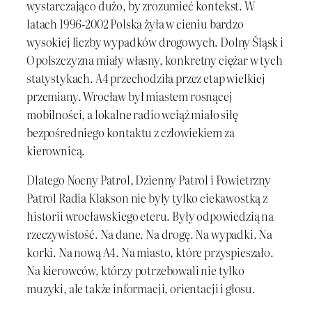
wystarczająco dużo, by zrozumieć kontekst. W
latach 1996-2002 Polska żyła w cieniu bardzo
wysokiej liczby wypadków drogowych. Dolny Śląsk i
Opolszczyzna miały własny, konkretny ciężar w tych
statystykach. A4 przechodziła przez etap wielkiej
przemiany. Wrocław był miastem rosnącej
mobilności, a lokalne radio wciąż miało siłę
bezpośredniego kontaktu z człowiekiem za
kierownicą.
Dlatego Nocny Patrol, Dzienny Patrol i Powietrzny
Patrol Radia Klakson nie były tylko ciekawostką z
historii wrocławskiego eteru. Były odpowiedzią na
rzeczywistość. Na dane. Na drogę. Na wypadki. Na
korki. Na nową A4. Na miasto, które przyspieszało.
Na kierowców, którzy potrzebowali nie tylko
muzyki, ale także informacji, orientacji i głosu.