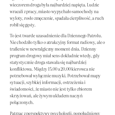
wieczorem droga była najbardziej napięta. Ludzie
wracali z pracy, miasto wypychało samochody na
wyloty, rosło zmęczenie, spadała cierpliwość, a ruch
robił się gęsty.
To jest twarde uzasadnienie dla Dzien­nego Patrolu.
Nie chodziło tylko o atrakcyjny format radiowy, ale o
trafienie w newralgiczny moment dnia. Dzienny
program drogowy miał sens dokładnie wtedy, gdy
statystycznie droga stawała się najbardziej
konfliktowa. Między 15.00 a 20.00 kierowca nie
potrzebował wyłącznie muzyki. Potrzebował mapy
sytuacji, szybkiej informacji, ostrzeżenia i
świadomości, że miasto nie jest tylko zbiorem
skrzyżowań, ale żywym układem naczyń
połączonych.
Patrząc z perspektywy psychologii, popołudniowy