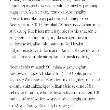
najmniej wypadków wydarzało się między północą a
piątą rano. Na pierwszy rzut oka ktoś mógłby
powiedzieć. Skoro wypadków jest mniej, po co
Nocny Patrol? To byłby błąd. W nocy ryzyko ma inną
strukturę. Ruch jest mniejszy, ale rośnie znaczenie
zmęczenia, monotonii, prędkości, ograniczonej
widoczności, alkoholu, samotności i braku
natychmiastowej informacji. Dane liczbowe mówią o
liczbie zdarzeń, ale nie opisują atmosfery drogi.
Nocna jazda w latach 90. miała własny ciężar.
Kierowca jadący A4, starą drogą na Opole, przez
wyloty z Wrocławia czy w kierunku Legnicy, nie miał
ekranu z aktualizacją co kilkanaście sekund. Miał
reflektory, radio, własne doświadczenie i czasem CB-
radio, które również tworzyło równoległą kulturę
drogową. Nocny Patrol był radiowym