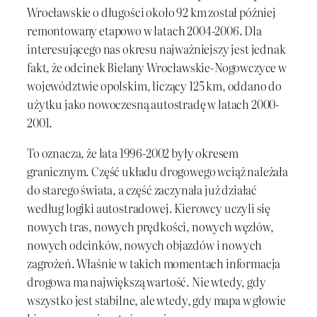
Wrocławskie o długości około 92 km został później
remontowany etapowo w latach 2004-2006. Dla
interesującego nas okresu najważniejszy jest jednak
fakt, że odcinek Bielany Wrocławskie-Nogowczyce w
województwie opolskim, liczący 125 km, oddano do
użytku jako nowoczesną autostradę w latach 2000-
2001.
To oznacza, że lata 1996-2002 były okresem
granicznym. Część układu drogowego wciąż należała
do starego świata, a część zaczynała już działać
według logiki autostradowej. Kierowcy uczyli się
nowych tras, nowych prędkości, nowych węzłów,
nowych odcinków, nowych objazdów i nowych
zagrożeń. Właśnie w takich momentach informacja
drogowa ma największą wartość. Nie wtedy, gdy
wszystko jest stabilne, ale wtedy, gdy mapa w głowie