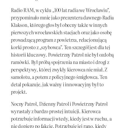
Radio RAM, w cyklu „100 lat radia we Wrocławiu”,
przypominało mnie jako prezentera dawnego Radia
Klakson, którego głos był obecny także w innych
pierwszych wrocławskich stacjach oraz jako osobę
prowadzącą program z powietrza, relacjonującą
korki prosto z „szybowca”. Ten szczegół jest dla tej
historii kluczowy. Powietrzny Patrol nie był ozdobą
ramówki. Był próbą spojrzenia na miasto i drogi z
perspektywy, której zwykły kierowca nie miał. Z
samolotu, a potem z policyjnego śmigłowca. Ten
detal pokazuje, jak ważny i innowacyjny był to
projekt.
Nocny Patrol, Dzienny Patrol i Powietrzny Patrol
wyrastały z bardzo prostej intuicji. Kierowca
potrzebuje informacji wtedy, kiedy jest w ruchu, a
nie dopiero po fakcie. Potrzebuje jej rano, kiedy