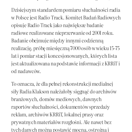
Dzisiejszym standardem pomiaru słuchalności radia
w Polsce jest Radio Track. Komitet Badań Radiowych
opisuje Radio Track jako największe badanie
radiowe realizowane nieprzerwanie od 2001 roku.
Badanie obejmuje między innymi codzienną
realizację, próbę miesięczną 7000 osób w wieku 15-75
lat i pomiar stacji koncesjonowanych, których lista
jest aktualizowana na podstawie informacji z KRRiT i
od nadawców.
To oznacza, że dla pełnej rekonstrukcji medialnej
siły Radia Klakson należałoby sięgnąć do archiwów
branżowych, domów mediowych, dawnych
raportów słuchalności, dokumentów sprzedaży
reklam, archiwów KRRiT, lokalnej prasy oraz
prywatnych materiałów rozgłośni. Ale nawet bez
tych danych można postawić mocną, ostrożną i