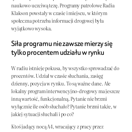
naukowo uczciwą tezę. Programy patrolowe Radia
Klakson powstały w czasie i miejscu, w którym
społeczna potrzeba informacji drogowej była
wyjątkowo wysoka.
Siła programu nie zawsze mierzy się
tylko procentem udziału w rynku
W radiu istnieje pokusa, by wszystko sprowadzać do
procentów. Udział w czasie słuchania, zasięg
dzienny, pozycja w rynku. To są ważne dane. Ale
lokalny program interwencyjno-drogowy ma jeszcze
inną wartość, funkcjonalną. Pytanie nie brzmi
wyłącznie ile osób słuchało? Pytanie brzmi także, w
jakiej sytuacji słuchali i po co?
Ktoś jadący nocą A4, wracający z pracy przez