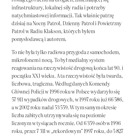
infrastruktury, lokalnej siły radia i potrzeby
natychmiastowej informacji. Tak właśnie patrzę
dzisiaj na Nocny Patrol, Dzienny Patrol i Powietrzny
Patrol w Radiu Klakson, których byłem
pomysłodawcą i autorem.
To nie była tylko radiowa przygoda z samochodem,
mikrofonem i nocą. To był medialny system
reagowania na rzeczywistość drogową końca lat 90. i
początku XXI wieku. A ta rzeczywistość była twarda,
liczbowa, tragiczna. Według danych Komendy
Głównej Policji w 1996 roku w Polsce wydarzyło się
57 911 wypadków drogowych, w 1997 roku już 66 586,
a w 2002 roku nadal 53 559. W tym samym okresie
liczba zabitych utrzymywała się na poziomie
liczonym w tysiącach rocznie. Od 6 359 osób w 1996
roku, przez 7 311 w „rekordowym” 1997 roku, do 5 827