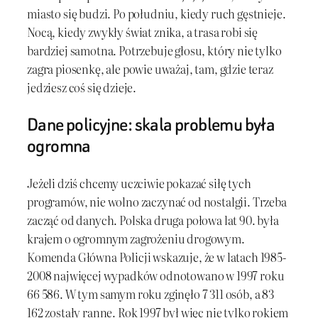
miasto się budzi. Po południu, kiedy ruch gęstnieje.
Nocą, kiedy zwykły świat znika, a trasa robi się
bardziej samotna. Potrzebuje głosu, który nie tylko
zagra piosenkę, ale powie uważaj, tam, gdzie teraz
jedziesz coś się dzieje.
Dane policyjne: skala problemu była
ogromna
Jeżeli dziś chcemy uczciwie pokazać siłę tych
programów, nie wolno zaczynać od nostalgii. Trzeba
zacząć od danych. Polska druga połowa lat 90. była
krajem o ogromnym zagrożeniu drogowym.
Komenda Główna Policji wskazuje, że w latach 1985-
2008 najwięcej wypadków odnotowano w 1997 roku
66 586. W tym samym roku zginęło 7 311 osób, a 83
162 zostały ranne. Rok 1997 był więc nie tylko rokiem