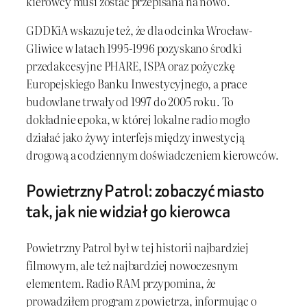
kierowcy musi zostać przepisana na nowo.
GDDKiA wskazuje też, że dla odcinka Wrocław-
Gliwice w latach 1995-1996 pozyskano środki
przedakcesyjne PHARE, ISPA oraz pożyczkę
Europejskiego Banku Inwestycyjnego, a prace
budowlane trwały od 1997 do 2005 roku. To
dokładnie epoka, w której lokalne radio mogło
działać jako żywy interfejs między inwestycją
drogową a codziennym doświadczeniem kierowców.
Powietrzny Patrol: zobaczyć miasto
tak, jak nie widział go kierowca
Powietrzny Patrol był w tej historii najbardziej
filmowym, ale też najbardziej nowoczesnym
elementem. Radio RAM przypomina, że
prowadziłem program z powietrza, informując o