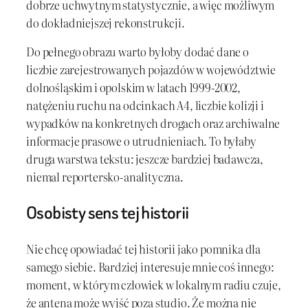
dobrze uchwytnym statystycznie, a więc możliwym
do dokładniejszej rekonstrukcji.
Do pełnego obrazu warto byłoby dodać dane o
liczbie zarejestrowanych pojazdów w województwie
dolnośląskim i opolskim w latach 1999-2002,
natężeniu ruchu na odcinkach A4, liczbie kolizji i
wypadków na konkretnych drogach oraz archiwalne
informacje prasowe o utrudnieniach. To byłaby
druga warstwa tekstu: jeszcze bardziej badawcza,
niemal reportersko-analityczna.
Osobisty sens tej historii
Nie chcę opowiadać tej historii jako pomnika dla
samego siebie. Bardziej interesuje mnie coś innego:
moment, w którym człowiek w lokalnym radiu czuje,
że antena może wyjść poza studio. Że można nie