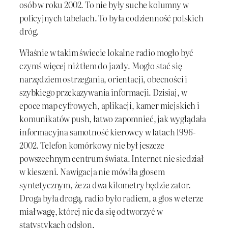
osób w roku 2002. To nie były suche kolumny w
policyjnych tabelach. To była codzienność polskich
dróg.
Właśnie w takim świecie lokalne radio mogło być
czymś więcej niż tłem do jazdy. Mogło stać się
narzędziem ostrzegania, orientacji, obecności i
szybkiego przekazywania informacji. Dzisiaj, w
epoce map cyfrowych, aplikacji, kamer miejskich i
komunikatów push, łatwo zapomnieć, jak wyglądała
informacyjna samotność kierowcy w latach 1996-
2002. Telefon komórkowy nie był jeszcze
powszechnym centrum świata. Internet nie siedział
w kieszeni. Nawigacja nie mówiła głosem
syntetycznym, że za dwa kilometry będzie zator.
Droga była drogą, radio było radiem, a głos w eterze
miał wagę, której nie da się odtworzyć w
statystykach odsłon.