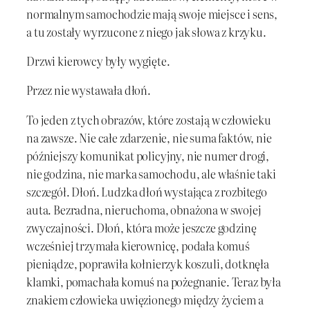
normalnym samochodzie mają swoje miejsce i sens,
a tu zostały wyrzucone z niego jak słowa z krzyku.
Drzwi kierowcy były wygięte.
Przez nie wystawała dłoń.
To jeden z tych obrazów, które zostają w człowieku
na zawsze. Nie całe zdarzenie, nie suma faktów, nie
późniejszy komunikat policyjny, nie numer drogi,
nie godzina, nie marka samochodu, ale właśnie taki
szczegół. Dłoń. Ludzka dłoń wystająca z rozbitego
auta. Bezradna, nieruchoma, obnażona w swojej
zwyczajności. Dłoń, która może jeszcze godzinę
wcześniej trzymała kierownicę, podała komuś
pieniądze, poprawiła kołnierzyk koszuli, dotknęła
klamki, pomachała komuś na pożegnanie. Teraz była
znakiem człowieka uwięzionego między życiem a