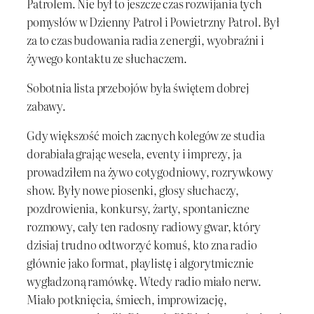
Patrolem. Nie był to jeszcze czas rozwijania tych
pomysłów w Dzienny Patrol i Powietrzny Patrol. Był
za to czas budowania radia z energii, wyobraźni i
żywego kontaktu ze słuchaczem.
Sobotnia lista przebojów była świętem dobrej
zabawy.
Gdy większość moich zacnych kolegów ze studia
dorabiała grając wesela, eventy i imprezy, ja
prowadziłem na żywo cotygodniowy, rozrywkowy
show. Były nowe piosenki, głosy słuchaczy,
pozdrowienia, konkursy, żarty, spontaniczne
rozmowy, cały ten radosny radiowy gwar, który
dzisiaj trudno odtworzyć komuś, kto zna radio
głównie jako format, playlistę i algorytmicznie
wygładzoną ramówkę. Wtedy radio miało nerw.
Miało potknięcia, śmiech, improwizację,