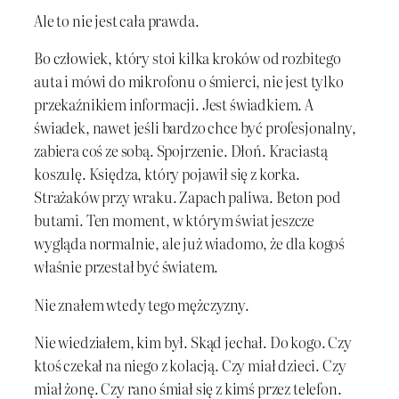
Ale to nie jest cała prawda.
Bo człowiek, który stoi kilka kroków od rozbitego
auta i mówi do mikrofonu o śmierci, nie jest tylko
przekaźnikiem informacji. Jest świadkiem. A
świadek, nawet jeśli bardzo chce być profesjonalny,
zabiera coś ze sobą. Spojrzenie. Dłoń. Kraciastą
koszulę. Księdza, który pojawił się z korka.
Strażaków przy wraku. Zapach paliwa. Beton pod
butami. Ten moment, w którym świat jeszcze
wygląda normalnie, ale już wiadomo, że dla kogoś
właśnie przestał być światem.
Nie znałem wtedy tego mężczyzny.
Nie wiedziałem, kim był. Skąd jechał. Do kogo. Czy
ktoś czekał na niego z kolacją. Czy miał dzieci. Czy
miał żonę. Czy rano śmiał się z kimś przez telefon.