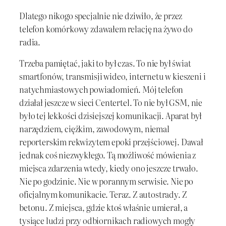
Dlatego nikogo specjalnie nie dziwiło, że przez
telefon komórkowy zdawałem relację na żywo do
radia.
Trzeba pamiętać, jaki to był czas. To nie był świat
smartfonów, transmisji wideo, internetu w kieszeni i
natychmiastowych powiadomień. Mój telefon
działał jeszcze w sieci Centertel. To nie był GSM, nie
było tej lekkości dzisiejszej komunikacji. Aparat był
narzędziem, ciężkim, zawodowym, niemal
reporterskim rekwizytem epoki przejściowej. Dawał
jednak coś niezwykłego. Tą możliwość mówienia z
miejsca zdarzenia wtedy, kiedy ono jeszcze trwało.
Nie po godzinie. Nie w porannym serwisie. Nie po
oficjalnym komunikacie. Teraz. Z autostrady. Z
betonu. Z miejsca, gdzie ktoś właśnie umierał, a
tysiące ludzi przy odbiornikach radiowych mogły