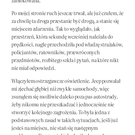
zablokowana.
Po mojej stronie ruch jeszcze trwał, ale już czułem, że
za chwilę ta droga przestanie być drogą, a stanie się
miejscem zdarzenia. Tak to wyglądało, jak
przestrzeń, która sekundę wcześniej należała do
prędkości, nagle przechodziła pod władzę strażaków,
policjantów, ratowników, przewróconych
przedmiotów, rozbitego szkła i pytań, na które nikt
nie miał odpowiedzi.
Włączyłem ostrzegawcze oświetlenie. Jeep pozwalał
mi zjechać głębiej niż zwykłe samochody, więc
zsunąłem się możliwie daleko poza pas autostrady,
żeby nikomu nie przeszkadzać i jednocześnie nie
stworzyć kolejnego zagrożenia. To była jedna z
podstawowych zasad w takich sytuacjach, jeśli już
jesteś na miejscu, nie stań się następnym