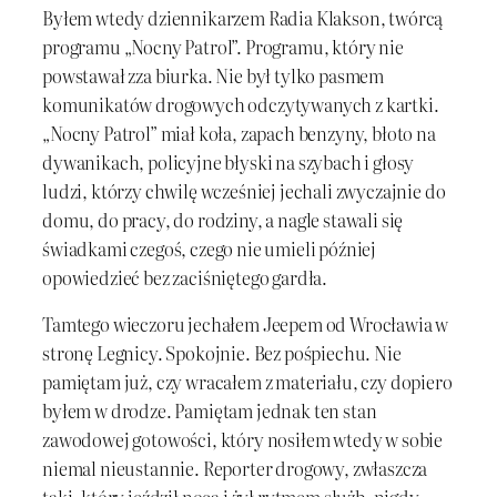
Byłem wtedy dziennikarzem Radia Klakson, twórcą
programu „Nocny Patrol”. Programu, który nie
powstawał zza biurka. Nie był tylko pasmem
komunikatów drogowych odczytywanych z kartki.
„Nocny Patrol” miał koła, zapach benzyny, błoto na
dywanikach, policyjne błyski na szybach i głosy
ludzi, którzy chwilę wcześniej jechali zwyczajnie do
domu, do pracy, do rodziny, a nagle stawali się
świadkami czegoś, czego nie umieli później
opowiedzieć bez zaciśniętego gardła.
Tamtego wieczoru jechałem Jeepem od Wrocławia w
stronę Legnicy. Spokojnie. Bez pośpiechu. Nie
pamiętam już, czy wracałem z materiału, czy dopiero
byłem w drodze. Pamiętam jednak ten stan
zawodowej gotowości, który nosiłem wtedy w sobie
niemal nieustannie. Reporter drogowy, zwłaszcza