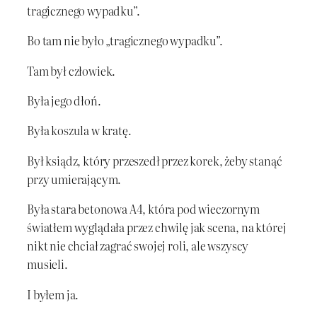
tragicznego wypadku”.
Bo tam nie było „tragicznego wypadku”.
Tam był człowiek.
Była jego dłoń.
Była koszula w kratę.
Był ksiądz, który przeszedł przez korek, żeby stanąć
przy umierającym.
Była stara betonowa A4, która pod wieczornym
światłem wyglądała przez chwilę jak scena, na której
nikt nie chciał zagrać swojej roli, ale wszyscy
musieli.
I byłem ja.