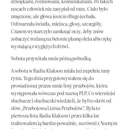
dźwiękami, rozmowami, komunikatami. Po takich
nocach człowiek nie zasypiał od razu. Ciało było
zmęczone, ale głowa jeszcze długo jechała.
Odtwarzała światła, miejsca, głosy, szczegóły.
Czasem wystarczyło zamknąć oczy, żeby znów
zobaczyć rozlaną na betonie plamę oleju albo rękę
wystającą z wygiętych drzwi.
Sobota przywitała mnie późną pobudką.
A sobota w Radiu Klakson miała już zupełnie inny
rytm. Tego dnia przygotowywałem się do
prowadzonej przeze mnie listy przebojów, która
występowała wówczas pod nazwą PLP. Co wierniejsi
słuchacze i słuchaczki wiedzieli, że był to skrót od
słów „Przebojowa Listwa Przebojów”. Była to
pierwsza lista Radia Klakson i przez kilka lat
traktowałem ją bardzo poważnie, na równi z Nocnym