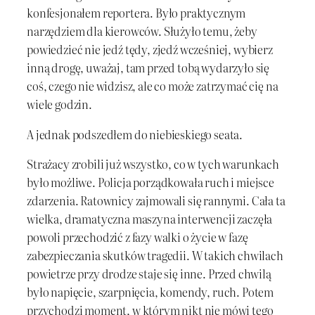
konfesjonałem reportera. Było praktycznym
narzędziem dla kierowców. Służyło temu, żeby
powiedzieć nie jedź tędy, zjedź wcześniej, wybierz
inną drogę, uważaj, tam przed tobą wydarzyło się
coś, czego nie widzisz, ale co może zatrzymać cię na
wiele godzin.
A jednak podszedłem do niebieskiego seata.
Strażacy zrobili już wszystko, co w tych warunkach
było możliwe. Policja porządkowała ruch i miejsce
zdarzenia. Ratownicy zajmowali się rannymi. Cała ta
wielka, dramatyczna maszyna interwencji zaczęła
powoli przechodzić z fazy walki o życie w fazę
zabezpieczania skutków tragedii. W takich chwilach
powietrze przy drodze staje się inne. Przed chwilą
było napięcie, szarpnięcia, komendy, ruch. Potem
przychodzi moment, w którym nikt nie mówi tego