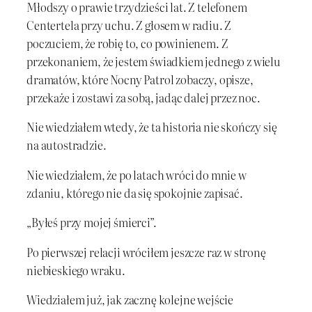
Młodszy o prawie trzydzieści lat. Z telefonem
Centertela przy uchu. Z głosem w radiu. Z
poczuciem, że robię to, co powinienem. Z
przekonaniem, że jestem świadkiem jednego z wielu
dramatów, które Nocny Patrol zobaczy, opisze,
przekaże i zostawi za sobą, jadąc dalej przez noc.
Nie wiedziałem wtedy, że ta historia nie skończy się
na autostradzie.
Nie wiedziałem, że po latach wróci do mnie w
zdaniu, którego nie da się spokojnie zapisać.
„Byłeś przy mojej śmierci”.
Po pierwszej relacji wróciłem jeszcze raz w stronę
niebieskiego wraku.
Wiedziałem już, jak zacznę kolejne wejście