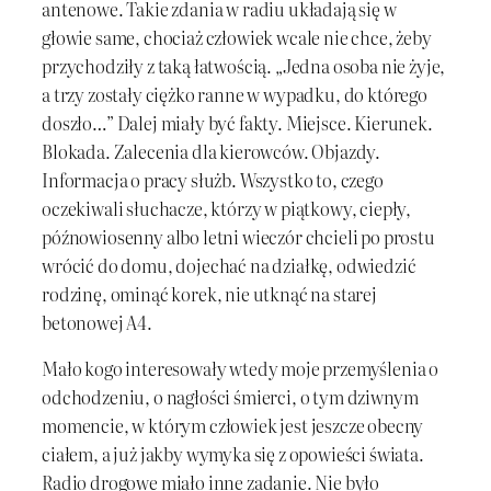
antenowe. Takie zdania w radiu układają się w
głowie same, chociaż człowiek wcale nie chce, żeby
przychodziły z taką łatwością. „Jedna osoba nie żyje,
a trzy zostały ciężko ranne w wypadku, do którego
doszło…” Dalej miały być fakty. Miejsce. Kierunek.
Blokada. Zalecenia dla kierowców. Objazdy.
Informacja o pracy służb. Wszystko to, czego
oczekiwali słuchacze, którzy w piątkowy, ciepły,
późnowiosenny albo letni wieczór chcieli po prostu
wrócić do domu, dojechać na działkę, odwiedzić
rodzinę, ominąć korek, nie utknąć na starej
betonowej A4.
Mało kogo interesowały wtedy moje przemyślenia o
odchodzeniu, o nagłości śmierci, o tym dziwnym
momencie, w którym człowiek jest jeszcze obecny
ciałem, a już jakby wymyka się z opowieści świata.
Radio drogowe miało inne zadanie. Nie było