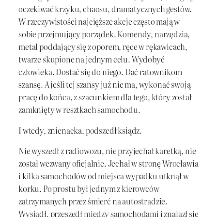
oczekiwać krzyku, chaosu, dramatycznych gestów.
W rzeczywistości najcięższe akcje często mają w
sobie przejmujący porządek. Komendy, narzędzia,
metal poddający się z oporem, ręce w rękawicach,
twarze skupione na jednym celu. Wydobyć
człowieka. Dostać się do niego. Dać ratownikom
szansę. A jeśli tej szansy już nie ma, wykonać swoją
pracę do końca, z szacunkiem dla tego, który został
zamknięty w resztkach samochodu.
I wtedy, znienacka, podszedł ksiądz.
Nie wyszedł z radiowozu, nie przyjechał karetką, nie
został wezwany oficjalnie. Jechał w stronę Wrocławia
i kilka samochodów od miejsca wypadku utknął w
korku. Po prostu był jednym z kierowców
zatrzymanych przez śmierć na autostradzie.
Wysiadł, przeszedł między samochodami i znalazł się