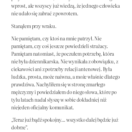
wprost, ale wszyscy już wiedzą, że jednego człowieka
nie udało się zabrać z powrotem.
Stanąłem przy wraku.
Nie pamiętam, czy ktoś na mnie patrzył. Nie
pamiętam, czy coś jeszcze powiedzieli strażacy.
Pamiętam natomiast, że poczułem potrzebę, która
nie była dziennikarska. Nie wynikała z obowiązku, z
ciekawości ani z potrzeby relacji antenowej. Była
ludzka, prosta, może naiwna, a może właśnie dlatego
prawdziwa. Nachyliłem się w stronę zmarłego
mężczyzny i powiedziałem do niego słowa, które po
tylu latach nadal słyszę w sobie dokładniej niż
niejeden oficjalny komunikat.
„Teraz już bądź spokojny… wszystko dalej będzie już
dobrze”.