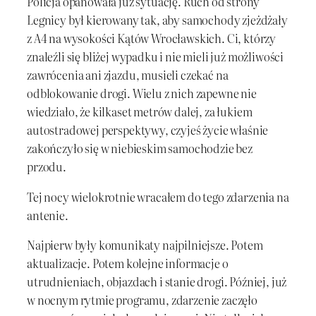
Policja opanowała już sytuację. Ruch od strony
Legnicy był kierowany tak, aby samochody zjeżdżały
z A4 na wysokości Kątów Wrocławskich. Ci, którzy
znaleźli się bliżej wypadku i nie mieli już możliwości
zawrócenia ani zjazdu, musieli czekać na
odblokowanie drogi. Wielu z nich zapewne nie
wiedziało, że kilkaset metrów dalej, za łukiem
autostradowej perspektywy, czyjeś życie właśnie
zakończyło się w niebieskim samochodzie bez
przodu.
Tej nocy wielokrotnie wracałem do tego zdarzenia na
antenie.
Najpierw były komunikaty najpilniejsze. Potem
aktualizacje. Potem kolejne informacje o
utrudnieniach, objazdach i stanie drogi. Później, już
w nocnym rytmie programu, zdarzenie zaczęło