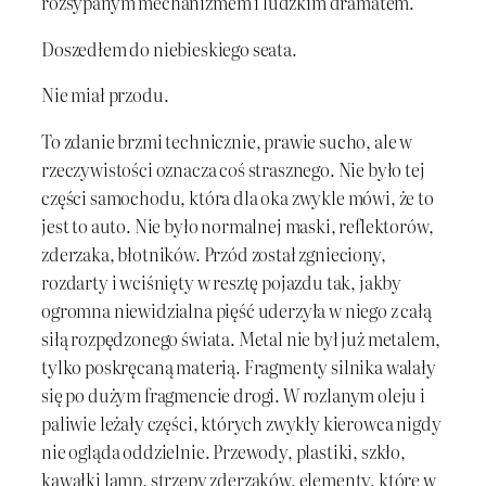
rozsypanym mechanizmem i ludzkim dramatem.
Doszedłem do niebieskiego seata.
Nie miał przodu.
To zdanie brzmi technicznie, prawie sucho, ale w
rzeczywistości oznacza coś strasznego. Nie było tej
części samochodu, która dla oka zwykle mówi, że to
jest to auto. Nie było normalnej maski, reflektorów,
zderzaka, błotników. Przód został zgnieciony,
rozdarty i wciśnięty w resztę pojazdu tak, jakby
ogromna niewidzialna pięść uderzyła w niego z całą
siłą rozpędzonego świata. Metal nie był już metalem,
tylko poskręcaną materią. Fragmenty silnika walały
się po dużym fragmencie drogi. W rozlanym oleju i
paliwie leżały części, których zwykły kierowca nigdy
nie ogląda oddzielnie. Przewody, plastiki, szkło,
kawałki lamp, strzępy zderzaków, elementy, które w