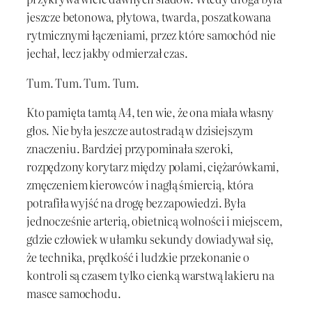
jeszcze betonowa, płytowa, twarda, poszatkowana
rytmicznymi łączeniami, przez które samochód nie
jechał, lecz jakby odmierzał czas.
Tum. Tum. Tum. Tum.
Kto pamięta tamtą A4, ten wie, że ona miała własny
głos. Nie była jeszcze autostradą w dzisiejszym
znaczeniu. Bardziej przypominała szeroki,
rozpędzony korytarz między polami, ciężarówkami,
zmęczeniem kierowców i nagłą śmiercią, która
potrafiła wyjść na drogę bez zapowiedzi. Była
jednocześnie arterią, obietnicą wolności i miejscem,
gdzie człowiek w ułamku sekundy dowiadywał się,
że technika, prędkość i ludzkie przekonanie o
kontroli są czasem tylko cienką warstwą lakieru na
masce samochodu.