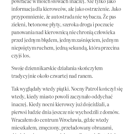
powracać w moich słowach inaczej. Nie tylko jako
informacja dla kierowców, ale jako ostrzeżenie. Jako
przypomnienie, że autostrada nie wybacza. Że pas
zieleni, betonowe płyty, szeroka droga i poczucie
panowania nad kierownicą nie chronią człowieka
przed jednym błędem, jednym zaśnięciem, jednym
niepojętym ruchem, jedną sekundą, która przecina
czyjś los.
Swoje dziennikarskie działania skończyłem
tradycyjnie około czwartej nad ranem.
Tak wyglądały wtedy piątki. Nocny Patrol kończył się
wtedy, kiedy miasto powoli zaczynało oddychać
inaczej. Kiedy nocni kierowcy już dojeżdżali, a
pierwsi ludzie dnia jeszcze nie wychodzili z domów.
Wracałem do centrum Wrocławia, gdzie wtedy
mieszkałem, zmęczony, przeładowany obrazami,