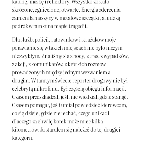
kabinę, maskę i reflektory. Wszystko zostało
skrócone, zgniecione, otwarte. Energia zderzenia
zamieniła maszyny w metalowe szczątki, a ludzką
podróż w punkt na mapie tragedii.
Dla służb, policji, ratowników i strażaków moje
pojawianie się w takich miejscach nie było niczym
niezwykłym. Znaliśmy się z nocy, z tras, z wypadków,
z akcji, z komunikatów, z krótkich rozmów
prowadzonych między jednym wezwaniem a
drugim. W tamtym świecie reporter drogowy nie był
celebrytą mikrofonu. Był częścią obiegu informacji.
Czasem przeszkadzał, jeśli nie wiedział, gdzie stanąć.
Czasem pomagał, jeśli umiał powiedzieć kierowcom,
co się dzieje, gdzie nie jechać, czego unikać i
dlaczego za chwilę korek może mieć kilka
kilometrów. Ja starałem się należeć do tej drugiej
kategorii.