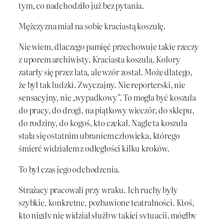
tym, co nadchodziło już bez pytania.
Mężczyzna miał na sobie kraciastą koszulę.
Nie wiem, dlaczego pamięć przechowuje takie rzeczy
z uporem archiwisty. Kraciasta koszula. Kolory
zatarły się przez lata, ale wzór został. Może dlatego,
że był tak ludzki. Zwyczajny. Nie reporterski, nie
sensacyjny, nie „wypadkowy”. To mogła być koszula
do pracy, do drogi, na piątkowy wieczór, do sklepu,
do rodziny, do kogoś, kto czekał. Nagle ta koszula
stała się ostatnim ubraniem człowieka, którego
śmierć widziałem z odległości kilku kroków.
To był czas jego odchodzenia.
Strażacy pracowali przy wraku. Ich ruchy były
szybkie, konkretne, pozbawione teatralności. Ktoś,
kto nigdy nie widział służb w takiej sytuacji, mógłby