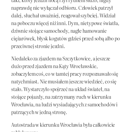
taki, który jeździł nocą i żył rytmem służb, nigdy
naprawdę nie wyłączał odbioru. Człowiek patrzył
dalej, słuchał uważniej, reagował szybciej. Widział
na poboczu więcej niż inni. Dym, nietypowe światła,
dziwnie stojące samochody, nagłe hamowanie
ciężarówek, błysk kogutów gdzieś przed sobą albo po
przeciwnej stronie jezdni.
Niedaleko za zjazdem na Szczytkowice, a jeszcze
dużo przed zjazdem na Kąty Wrocławskie,
zobaczyłem coś, co w tamtej pracy rozpoznawało się
natychmiast. Nie musiałem jeszcze wiedzieć, co się
stało. Wystarczyło spojrzeć na układ świateł, na
stojące pojazdy, na zatrzymany ruch w kierunku
Wrocławia, na ludzi wysiadających z samochodów i
patrzących w jedną stronę.
Autostrada w kierunku Wrocławia była całkowicie