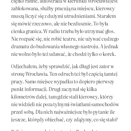
ciężko ranne, autostrada w kierunku Wrocławia jest
zablokowana, służby pracują na miejscu, kierowcy
muszą liczyć się z dużymi utrudnieniami. Starałem
się mówić rzeczowo, ale nie bezdusznie. To była
cienka granica. W radiu trzeba było utrzymać głos.
Nie rozpaść się, nie robić teatru, nie używać cudzego
dramatu do budowania własnego nastroju. A jednak
nie wolno było też udawać, że chodzi tylko o korek.
Odjechałem, żeby sprawdzić, jak długi jest zator w
stronę Wrocławia. Ten odruch też był częścią tamtej
pracy. Samo miejsce wypadku to dopiero pierwszy
punkt informacji. Drugi zaczynał się kilka
kilometrów dalej, tam gdzie stali kierowcy, którzy
nie widzieli nic poza tylnymi światłami samochodów
przed sobą. Dla nich najważniejsze było pytanie ile
jeszcze, którędy objechać, czy zdążymy, co się stało?