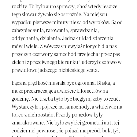
rozbity. To było auto sprawcy, choć wtedy jeszcze
tego słowa używało się ostrożnie. Na miejscu
wypadku pierwsze minuty nie są od wyroków. Są od
zabezpieczenia, ratowania, sprawdzania,
oddychania, działania. Jednak układ zdarzenia
mówił wiele. Z wówczas niewyjaśnionych dla nas
przyczyn czerwony samochód przejechał przez pas
zieleni z przeciwnego kierunku i uderzył czołowo w
prawidłowo jadącego niebieskiego seata.
Łączna prędkość musiała być ogromna. Bliska, a
może przekraczająca dwieście kilometrów na
godzinę. Nie trzeba było być biegłym, żeby to czuć.
Wystarczyło spojrzeć na samochody, a właściwie na
to, co z nich zostało. Przody pojazdów były
zmasakrowane. Nie było zwykłej geometrii aut, tej
codziennej pewności, że pojazd ma przód, bok, tył,