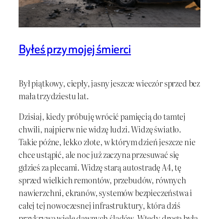
Byłeś przy mojej śmierci
Był piątkowy, ciepły, jasny jeszcze wieczór sprzed bez
mała trzydziestu lat.
Dzisiaj, kiedy próbuję wrócić pamięcią do tamtej
chwili, najpierw nie widzę ludzi. Widzę światło.
Takie późne, lekko złote, w którym dzień jeszcze nie
chce ustąpić, ale noc już zaczyna przesuwać się
gdzieś za plecami. Widzę starą autostradę A4, tę
sprzed wielkich remontów, przebudów, równych
nawierzchni, ekranów, systemów bezpieczeństwa i
całej tej nowoczesnej infrastruktury, która dziś
przykrywa wiele dawnych śladów. Wtedy droga była