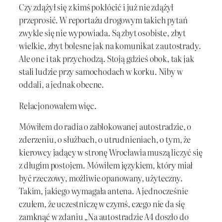
Czy zdążył się z kimś pokłócić i już nie zdążył
przeprosić. W reportażu drogowym takich pytań
zwykle się nie wypowiada. Są zbyt osobiste, zbyt
wielkie, zbyt bolesne jak na komunikat z autostrady.
Ale one i tak przychodzą. Stoją gdzieś obok, tak jak
stali ludzie przy samochodach w korku. Niby w
oddali, a jednak obecne.
Relacjonowałem więc.
Mówiłem do radia o zablokowanej autostradzie, o
zderzeniu, o służbach, o utrudnieniach, o tym, że
kierowcy jadący w stronę Wrocławia muszą liczyć się
z długim postojem. Mówiłem językiem, który miał
być rzeczowy, możliwie opanowany, użyteczny.
Takim, jakiego wymagała antena. A jednocześnie
czułem, że uczestniczę w czymś, czego nie da się
zamknąć w zdaniu „Na autostradzie A4 doszło do