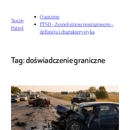
Przejdź
do
O autorze
Nocny
treści
PTSD – Zespół stresu pourazowego –
Patrol
definicja i charakterystyka
Tag:
doświadczenie graniczne