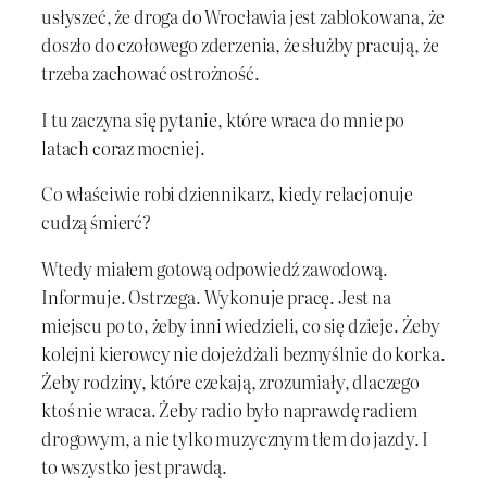
usłyszeć, że droga do Wrocławia jest zablokowana, że
doszło do czołowego zderzenia, że służby pracują, że
trzeba zachować ostrożność.
I tu zaczyna się pytanie, które wraca do mnie po
latach coraz mocniej.
Co właściwie robi dziennikarz, kiedy relacjonuje
cudzą śmierć?
Wtedy miałem gotową odpowiedź zawodową.
Informuje. Ostrzega. Wykonuje pracę. Jest na
miejscu po to, żeby inni wiedzieli, co się dzieje. Żeby
kolejni kierowcy nie dojeżdżali bezmyślnie do korka.
Żeby rodziny, które czekają, zrozumiały, dlaczego
ktoś nie wraca. Żeby radio było naprawdę radiem
drogowym, a nie tylko muzycznym tłem do jazdy. I
to wszystko jest prawdą.