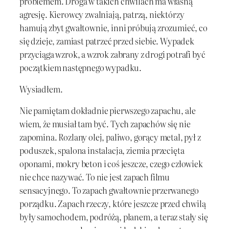
problemem. Droga w takich chwilach ma własną
agresję. Kierowcy zwalniają, patrzą, niektórzy
hamują zbyt gwałtownie, inni próbują zrozumieć, co
się dzieje, zamiast patrzeć przed siebie. Wypadek
przyciąga wzrok, a wzrok zabrany z drogi potrafi być
początkiem następnego wypadku.
Wysiadłem.
Nie pamiętam dokładnie pierwszego zapachu, ale
wiem, że musiał tam być. Tych zapachów się nie
zapomina. Rozlany olej, paliwo, gorący metal, pył z
poduszek, spalona instalacja, ziemia przecięta
oponami, mokry beton i coś jeszcze, czego człowiek
nie chce nazywać. To nie jest zapach filmu
sensacyjnego. To zapach gwałtownie przerwanego
porządku. Zapach rzeczy, które jeszcze przed chwilą
były samochodem, podróżą, planem, a teraz stały się