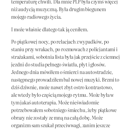
temperaturę chwili. Dla mnie PLP była czymś więcej
niż audycją muzyczną. Była drugim biegunem
mojego radiowego życia.
I może właśnie dlatego tak ją ceniłem.
Po piątkowej nocy, po relacjach z wypadków, po
staniu przy wrakach, po rozmowach z policjantami i
strażakami, sobotnia lista była jak przejście z ciemnej
jezdni do studia pełnego światła, płyt i głosów.
Jednego dnia mówiłem o śmierci na autostradzie,
następnego prowadziłem bal nowej muzyki. Brzmi to
dziś dziwnie, może nawet zbyt ostro kontrastowo,
ale wtedy było częścią mojego rytmu. Może była w
tym jakaś autoterapia. Może nieświadomie
potrzebowałem sobotniego śmiechu, żeby piątkowe
obrazy nie zostały ze mną na całą dobę. Może
organizm sam szukał przeciwwagi, zanim jeszcze