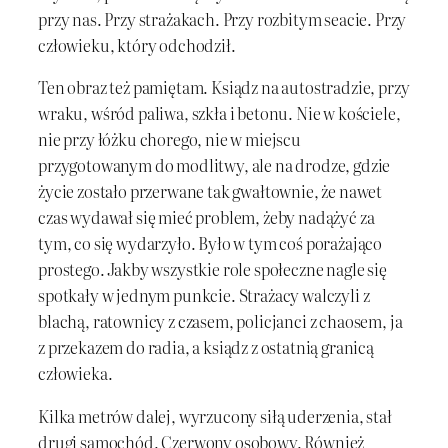
przy nas. Przy strażakach. Przy rozbitym seacie. Przy
człowieku, który odchodził.
Ten obraz też pamiętam. Ksiądz na autostradzie, przy
wraku, wśród paliwa, szkła i betonu. Nie w kościele,
nie przy łóżku chorego, nie w miejscu
przygotowanym do modlitwy, ale na drodze, gdzie
życie zostało przerwane tak gwałtownie, że nawet
czas wydawał się mieć problem, żeby nadążyć za
tym, co się wydarzyło. Było w tym coś porażająco
prostego. Jakby wszystkie role społeczne nagle się
spotkały w jednym punkcie. Strażacy walczyli z
blachą, ratownicy z czasem, policjanci z chaosem, ja
z przekazem do radia, a ksiądz z ostatnią granicą
człowieka.
Kilka metrów dalej, wyrzucony siłą uderzenia, stał
drugi samochód. Czerwony osobowy. Również