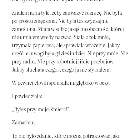
Znałem ją na tyle, żeby zauważyć różnicę. Nie była
po prostu zmęczona. Nie była też zwyczajnie
zamyślona. Miała w sobie jakąś nieobecność, której
nie umiałem wtedy nazwać. Stała obok mnie,
trzymała papierosa, ale sprawiała wrażenie, jakby
część jej uwagi była gdzieś indziej. Nie przy mnie. Nie
przy radiu. Nie przy sobotniej liście przebojów.
Jakby słuchała czegoś, czego ja nie słyszałem.
W pewnej chwili spojrzała mi głęboko w oczy.
I powiedziała:
„Byłeś przy mojej śmierci”.
Zamarłem.
To nie było zdanie, które można potraktować jako