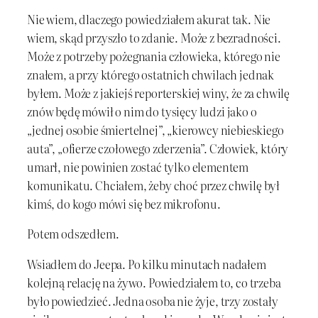
Nie wiem, dlaczego powiedziałem akurat tak. Nie
wiem, skąd przyszło to zdanie. Może z bezradności.
Może z potrzeby pożegnania człowieka, którego nie
znałem, a przy którego ostatnich chwilach jednak
byłem. Może z jakiejś reporterskiej winy, że za chwilę
znów będę mówił o nim do tysięcy ludzi jako o
„jednej osobie śmiertelnej”, „kierowcy niebieskiego
auta”, „ofierze czołowego zderzenia”. Człowiek, który
umarł, nie powinien zostać tylko elementem
komunikatu. Chciałem, żeby choć przez chwilę był
kimś, do kogo mówi się bez mikrofonu.
Potem odszedłem.
Wsiadłem do Jeepa. Po kilku minutach nadałem
kolejną relację na żywo. Powiedziałem to, co trzeba
było powiedzieć. Jedna osoba nie żyje, trzy zostały