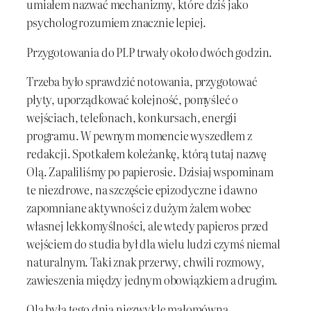
umiałem nazwać mechanizmy, które dziś jako
psycholog rozumiem znacznie lepiej.
Przygotowania do PLP trwały około dwóch godzin.
Trzeba było sprawdzić notowania, przygotować
płyty, uporządkować kolejność, pomyśleć o
wejściach, telefonach, konkursach, energii
programu. W pewnym momencie wyszedłem z
redakcji. Spotkałem koleżankę, którą tutaj nazwę
Olą. Zapaliliśmy po papierosie. Dzisiaj wspominam
te niezdrowe, na szczęście epizodyczne i dawno
zapomniane aktywności z dużym żalem wobec
własnej lekkomyślności, ale wtedy papieros przed
wejściem do studia był dla wielu ludzi czymś niemal
naturalnym. Taki znak przerwy, chwili rozmowy,
zawieszenia między jednym obowiązkiem a drugim.
Ola była tego dnia niezwykle małomówna.