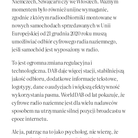
Niemczech, Szwajcarii czy we Włoszech. Ważnym
momentem było również unijne wymaganie,
zgodnie z którym radioodbiorniki montowane w
nowych samochodach sprzedawanych w Unii
Europejskiej od 21 grudnia 2020 roku muszą
umożliwiać odbiór cyfrowego radia naziemnego,
jeśli samochód jest wyposażony w radio.
To jest ogromna zmiana regulacyjna i
technologiczna. DAB daje więcej stacji, stabilniejszą
jakość odbioru, dodatkowe informacje tekstowe,
logotypy, dane o audycjach i większą efektywność
wykorzystania pasma. WorldDAB od lat pokazuje, że
cyfrowe radio naziemne jest dla wielu nadawców
sposobem na utrzymanie silnej pozycji broadcastu w
epoce internetu.
Ale ja, patrząc na to jako psycholog, nie wierzę, że