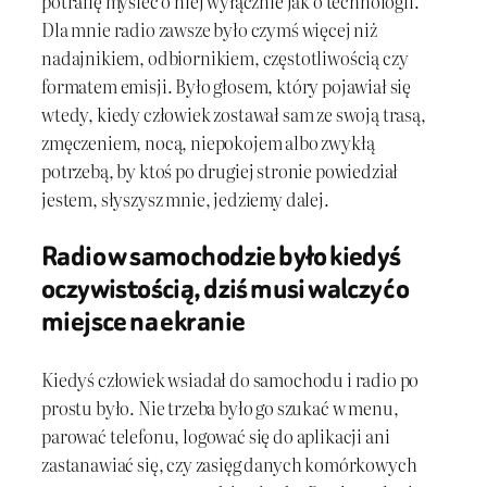
potrafię myśleć o niej wyłącznie jak o technologii.
Dla mnie radio zawsze było czymś więcej niż
nadajnikiem, odbiornikiem, częstotliwością czy
formatem emisji. Było głosem, który pojawiał się
wtedy, kiedy człowiek zostawał sam ze swoją trasą,
zmęczeniem, nocą, niepokojem albo zwykłą
potrzebą, by ktoś po drugiej stronie powiedział
jestem, słyszysz mnie, jedziemy dalej.
Radio w samochodzie było kiedyś
oczywistością, dziś musi walczyć o
miejsce na ekranie
Kiedyś człowiek wsiadał do samochodu i radio po
prostu było. Nie trzeba było go szukać w menu,
parować telefonu, logować się do aplikacji ani
zastanawiać się, czy zasięg danych komórkowych