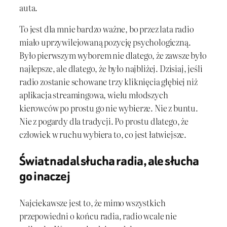
auta.
To jest dla mnie bardzo ważne, bo przez lata radio
miało uprzywilejowaną pozycję psychologiczną.
Było pierwszym wyborem nie dlatego, że zawsze było
najlepsze, ale dlatego, że było najbliżej. Dzisiaj, jeśli
radio zostanie schowane trzy kliknięcia głębiej niż
aplikacja streamingowa, wielu młodszych
kierowców po prostu go nie wybierze. Nie z buntu.
Nie z pogardy dla tradycji. Po prostu dlatego, że
człowiek w ruchu wybiera to, co jest łatwiejsze.
Świat nadal słucha radia, ale słucha
go inaczej
Najciekawsze jest to, że mimo wszystkich
przepowiedni o końcu radia, radio wcale nie