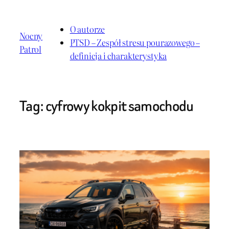
Przejdź
do
O autorze
Nocny
treści
PTSD – Zespół stresu pourazowego –
Patrol
definicja i charakterystyka
Tag:
cyfrowy kokpit samochodu