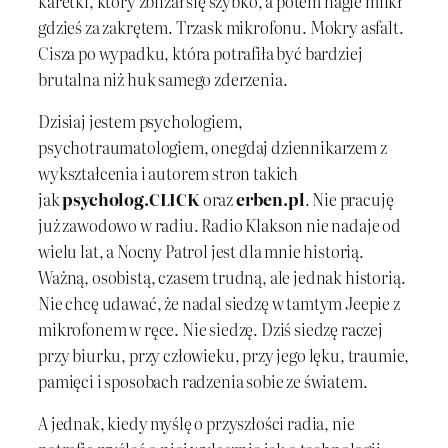
karetki, który zbliżał się szybko, a potem nagle milkł
gdzieś za zakrętem. Trzask mikrofonu. Mokry asfalt.
Cisza po wypadku, która potrafiła być bardziej
brutalna niż huk samego zderzenia.
Dzisiaj jestem psychologiem,
psychotraumatologiem, onegdaj dziennikarzem z
wykształcenia i autorem stron takich
jak
psycholog.CLICK
oraz
erben.pl
. Nie pracuję
już zawodowo w radiu. Radio Klakson nie nadaje od
wielu lat, a Nocny Patrol jest dla mnie historią.
Ważną, osobistą, czasem trudną, ale jednak historią.
Nie chcę udawać, że nadal siedzę w tamtym Jeepie z
mikrofonem w ręce. Nie siedzę. Dziś siedzę raczej
przy biurku, przy człowieku, przy jego lęku, traumie,
pamięci i sposobach radzenia sobie ze światem.
A jednak, kiedy myślę o przyszłości radia, nie