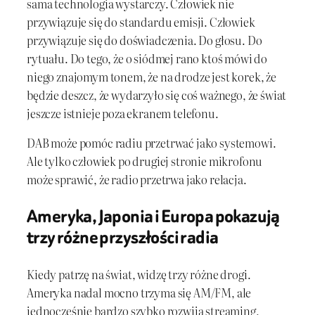
sama technologia wystarczy. Człowiek nie
przywiązuje się do standardu emisji. Człowiek
przywiązuje się do doświadczenia. Do głosu. Do
rytuału. Do tego, że o siódmej rano ktoś mówi do
niego znajomym tonem, że na drodze jest korek, że
będzie deszcz, że wydarzyło się coś ważnego, że świat
jeszcze istnieje poza ekranem telefonu.
DAB może pomóc radiu przetrwać jako systemowi.
Ale tylko człowiek po drugiej stronie mikrofonu
może sprawić, że radio przetrwa jako relacja.
Ameryka, Japonia i Europa pokazują
trzy różne przyszłości radia
Kiedy patrzę na świat, widzę trzy różne drogi.
Ameryka nadal mocno trzyma się AM/FM, ale
jednocześnie bardzo szybko rozwija streaming,