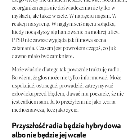
że organizm zapisuje doświadczenia nie tylko w
myślach, ale także w ciele. W napięciu mięśni. W
reakcji na syrenę. W nagłym ściśnięciu żołądka,
kiedy nocą słyszy się hamowanie na mokrej ulicy.
PTSD nie zawsze wygląda jak filmowa scena
załamania. Czasem jest powrotem czegoś, co już
dawno miało być zamknięte.
Może właśnie dlatego tak poważnie traktuję radio.
Bo wiem, że głos może nie tylko informować. Może
uspokajać, ostrzegać, prowadzić, zatrzymywać
człowieka przed błędem, dawać mu poczucie, że nie
jest całkiem sam. Ja to przeżyłem nie jako teoria
medioznawcza, lecz jako życie.
Przyszłość radia będzie hybrydowa
albo nie będzie jej wcale