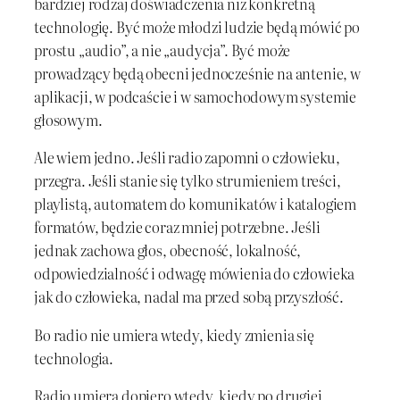
bardziej rodzaj doświadczenia niż konkretną
technologię. Być może młodzi ludzie będą mówić po
prostu „audio”, a nie „audycja”. Być może
prowadzący będą obecni jednocześnie na antenie, w
aplikacji, w podcaście i w samochodowym systemie
głosowym.
Ale wiem jedno. Jeśli radio zapomni o człowieku,
przegra. Jeśli stanie się tylko strumieniem treści,
playlistą, automatem do komunikatów i katalogiem
formatów, będzie coraz mniej potrzebne. Jeśli
jednak zachowa głos, obecność, lokalność,
odpowiedzialność i odwagę mówienia do człowieka
jak do człowieka, nadal ma przed sobą przyszłość.
Bo radio nie umiera wtedy, kiedy zmienia się
technologia.
Radio umiera dopiero wtedy, kiedy po drugiej