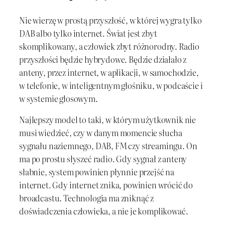
Nie wierzę w prostą przyszłość, w której wygra tylko
DAB albo tylko internet. Świat jest zbyt
skomplikowany, a człowiek zbyt różnorodny. Radio
przyszłości będzie hybrydowe. Będzie działało z
anteny, przez internet, w aplikacji, w samochodzie,
w telefonie, w inteligentnym głośniku, w podcaście i
w systemie głosowym.
Najlepszy model to taki, w którym użytkownik nie
musi wiedzieć, czy w danym momencie słucha
sygnału naziemnego, DAB, FM czy streamingu. On
ma po prostu słyszeć radio. Gdy sygnał z anteny
słabnie, system powinien płynnie przejść na
internet. Gdy internet znika, powinien wrócić do
broadcastu. Technologia ma zniknąć z
doświadczenia człowieka, a nie je komplikować.