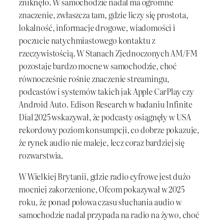
zniknęło. W samochodzie nadal ma ogromne
znaczenie, zwłaszcza tam, gdzie liczy się prostota,
lokalność, informacje drogowe, wiadomości i
poczucie natychmiastowego kontaktu z
rzeczywistością. W Stanach Zjednoczonych AM/FM
pozostaje bardzo mocne w samochodzie, choć
równocześnie rośnie znaczenie streamingu,
podcastów i systemów takich jak Apple CarPlay czy
Android Auto. Edison Research w badaniu Infinite
Dial 2025 wskazywał, że podcasty osiągnęły w USA
rekordowy poziom konsumpcji, co dobrze pokazuje,
że rynek audio nie maleje, lecz coraz bardziej się
rozwarstwia.
W Wielkiej Brytanii, gdzie radio cyfrowe jest dużo
mocniej zakorzenione, Ofcom pokazywał w 2025
roku, że ponad połowa czasu słuchania audio w
samochodzie nadal przypada na radio na żywo, choć