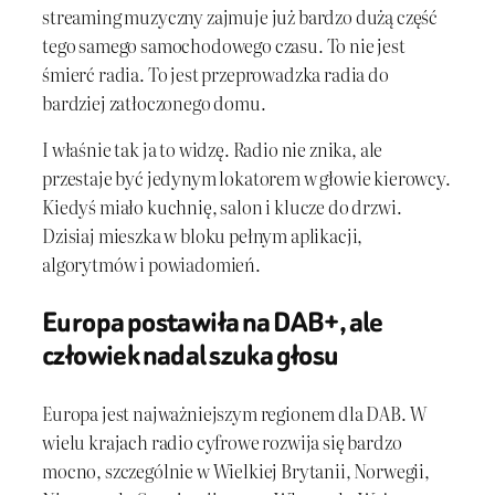
streaming muzyczny zajmuje już bardzo dużą część
tego samego samochodowego czasu. To nie jest
śmierć radia. To jest przeprowadzka radia do
bardziej zatłoczonego domu.
I właśnie tak ja to widzę. Radio nie znika, ale
przestaje być jedynym lokatorem w głowie kierowcy.
Kiedyś miało kuchnię, salon i klucze do drzwi.
Dzisiaj mieszka w bloku pełnym aplikacji,
algorytmów i powiadomień.
Europa postawiła na DAB+, ale
człowiek nadal szuka głosu
Europa jest najważniejszym regionem dla DAB. W
wielu krajach radio cyfrowe rozwija się bardzo
mocno, szczególnie w Wielkiej Brytanii, Norwegii,