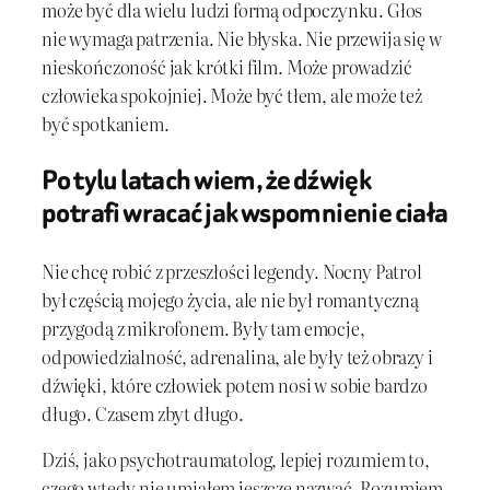
może być dla wielu ludzi formą odpoczynku. Głos
nie wymaga patrzenia. Nie błyska. Nie przewija się w
nieskończoność jak krótki film. Może prowadzić
człowieka spokojniej. Może być tłem, ale może też
być spotkaniem.
Po tylu latach wiem, że dźwięk
potrafi wracać jak wspomnienie ciała
Nie chcę robić z przeszłości legendy. Nocny Patrol
był częścią mojego życia, ale nie był romantyczną
przygodą z mikrofonem. Były tam emocje,
odpowiedzialność, adrenalina, ale były też obrazy i
dźwięki, które człowiek potem nosi w sobie bardzo
długo. Czasem zbyt długo.
Dziś, jako psychotraumatolog, lepiej rozumiem to,
czego wtedy nie umiałem jeszcze nazwać. Rozumiem,