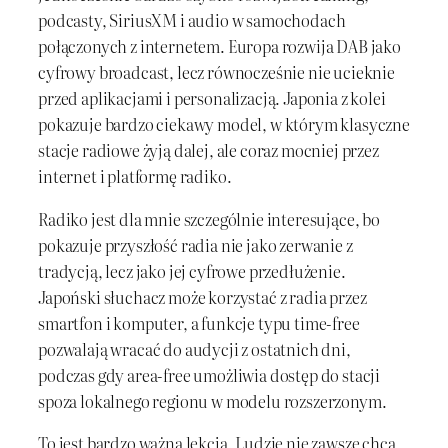
podcasty, SiriusXM i audio w samochodach
połączonych z internetem. Europa rozwija DAB jako
cyfrowy broadcast, lecz równocześnie nie ucieknie
przed aplikacjami i personalizacją. Japonia z kolei
pokazuje bardzo ciekawy model, w którym klasyczne
stacje radiowe żyją dalej, ale coraz mocniej przez
internet i platformę radiko.
Radiko jest dla mnie szczególnie interesujące, bo
pokazuje przyszłość radia nie jako zerwanie z
tradycją, lecz jako jej cyfrowe przedłużenie.
Japoński słuchacz może korzystać z radia przez
smartfon i komputer, a funkcje typu time-free
pozwalają wracać do audycji z ostatnich dni,
podczas gdy area-free umożliwia dostęp do stacji
spoza lokalnego regionu w modelu rozszerzonym.
To jest bardzo ważna lekcja. Ludzie nie zawsze chcą