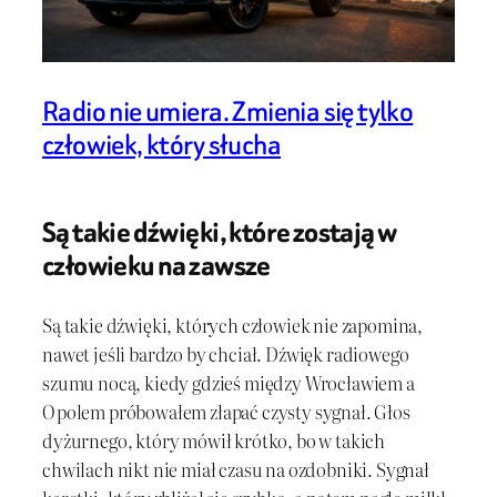
Radio nie umiera. Zmienia się tylko
człowiek, który słucha
Są takie dźwięki, które zostają w
człowieku na zawsze
Są takie dźwięki, których człowiek nie zapomina,
nawet jeśli bardzo by chciał. Dźwięk radiowego
szumu nocą, kiedy gdzieś między Wrocławiem a
Opolem próbowałem złapać czysty sygnał. Głos
dyżurnego, który mówił krótko, bo w takich
chwilach nikt nie miał czasu na ozdobniki. Sygnał