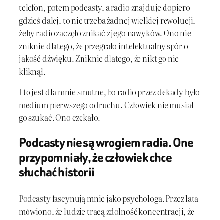
telefon, potem podcasty, a radio znajduje dopiero
gdzieś dalej, to nie trzeba żadnej wielkiej rewolucji,
żeby radio zaczęło znikać z jego nawyków. Ono nie
zniknie dlatego, że przegrało intelektualny spór o
jakość dźwięku. Zniknie dlatego, że nikt go nie
kliknął.
I to jest dla mnie smutne, bo radio przez dekady było
medium pierwszego odruchu. Człowiek nie musiał
go szukać. Ono czekało.
Podcasty nie są wrogiem radia. One
przypomniały, że człowiek chce
słuchać historii
Podcasty fascynują mnie jako psychologa. Przez lata
mówiono, że ludzie tracą zdolność koncentracji, że