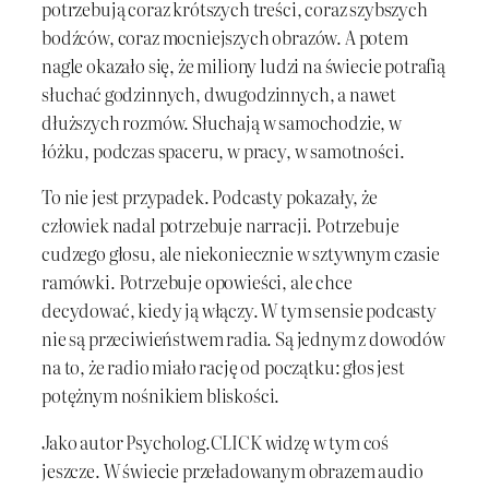
potrzebują coraz krótszych treści, coraz szybszych
bodźców, coraz mocniejszych obrazów. A potem
nagle okazało się, że miliony ludzi na świecie potrafią
słuchać godzinnych, dwugodzinnych, a nawet
dłuższych rozmów. Słuchają w samochodzie, w
łóżku, podczas spaceru, w pracy, w samotności.
To nie jest przypadek. Podcasty pokazały, że
człowiek nadal potrzebuje narracji. Potrzebuje
cudzego głosu, ale niekoniecznie w sztywnym czasie
ramówki. Potrzebuje opowieści, ale chce
decydować, kiedy ją włączy. W tym sensie podcasty
nie są przeciwieństwem radia. Są jednym z dowodów
na to, że radio miało rację od początku: głos jest
potężnym nośnikiem bliskości.
Jako autor Psycholog.CLICK widzę w tym coś
jeszcze. W świecie przeładowanym obrazem audio