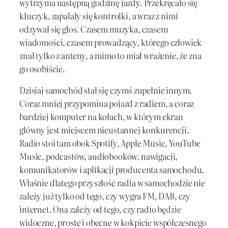
wytrzyma następną godzinę jazdy. Przekręcało się
kluczyk, zapalały się kontrolki, a wraz z nimi
odzywał się głos. Czasem muzyka, czasem
wiadomości, czasem prowadzący, którego człowiek
znał tylko z anteny, a mimo to miał wrażenie, że zna
go osobiście.
Dzisiaj samochód stał się czymś zupełnie innym.
Coraz mniej przypomina pojazd z radiem, a coraz
bardziej komputer na kołach, w którym ekran
główny jest miejscem nieustannej konkurencji.
Radio stoi tam obok Spotify, Apple Music, YouTube
Music, podcastów, audiobooków, nawigacji,
komunikatorów i aplikacji producenta samochodu.
Właśnie dlatego przyszłość radia w samochodzie nie
zależy już tylko od tego, czy wygra FM, DAB, czy
internet. Ona zależy od tego, czy radio będzie
widoczne, proste i obecne w kokpicie współczesnego